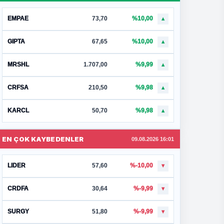
EMPAE
73,70
%10,00
▲
GIPTA
67,65
%10,00
▲
MRSHL
1.707,00
%9,99
▲
CRFSA
210,50
%9,98
▲
KARCL
50,70
%9,98
▲
EN ÇOK KAYBEDENLER
09.08.2026 16:01
LIDER
57,60
%-10,00
▼
CRDFA
30,64
%-9,99
▼
SURGY
51,80
%-9,99
▼