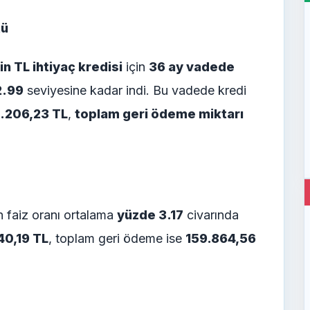
tü
in TL ihtiyaç kredisi
için
36 ay vadede
2.99
seviyesine kadar indi. Bu vadede kredi
 5.206,23 TL
,
toplam geri ödeme miktarı
 faiz oranı ortalama
yüzde 3.17
civarında
40,19 TL
, toplam geri ödeme ise
159.864,56