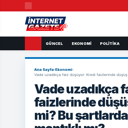
GÜNCEL
EKONOMI
POLITIKA
Ana Sayfa
›
Ekonomi
›
Vade uzadıkça faiz düşüyor: Kredi faizlerinde düşü
Vade uzadıkça f
faizlerinde düş
mi? Bu şartlard