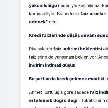
yükümlülüğü
nedeniyle kaçınılmaz. Bank
koruyabiliyor. Bu nedenle
faiz oranlar
edecek
” dedi.
Kredi faizlerinde düşüş devam ede
Piyasalarda
faiz indirimi beklentisi
ol
faizlerine de yansıması bekleniyor. An
indirim ihtimali düşük
.
Bu şartlarda kredi çekmek mantıklı 
Ahmet Kurtuluş’a göre sadece
faiz ind
ertelemek doğru değil
. Tüketicilerin