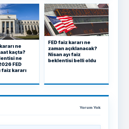
FED faiz kararı ne
 kararı ne
zaman açıklanacak?
aat kaçta?
Nisan ayı faiz
lentisi ne
beklentisi belli oldu
2026 FED
 faiz kararı
Yorum Yok