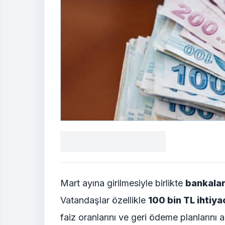
Facebook
X
LinkedIn
WhatsApp
Yorum
yaz
Mart ayına girilmesiyle birlikte
bankalar 
Vatandaşlar özellikle
100 bin TL ihtiya
faiz oranlarını ve geri ödeme planlarını ar