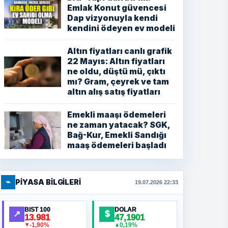
Emlak Konut güvencesi
Dap vizyonuyla kendi
kendini ödeyen ev modeli
Altın fiyatları canlı grafik
22 Mayıs: Altın fiyatları
ne oldu, düştü mü, çıktı
mı? Gram, çeyrek ve tam
altın alış satış fiyatları
Emekli maaşı ödemeleri
ne zaman yatacak? SGK,
Bağ-Kur, Emekli Sandığı
maaş ödemeleri başladı
⌁
PIYASA BILGILERI
19.07.2026 22:33
BIST 100
DOLAR
↗
$
13.981
47,1901
-1,90%
0,19%
▼
▲