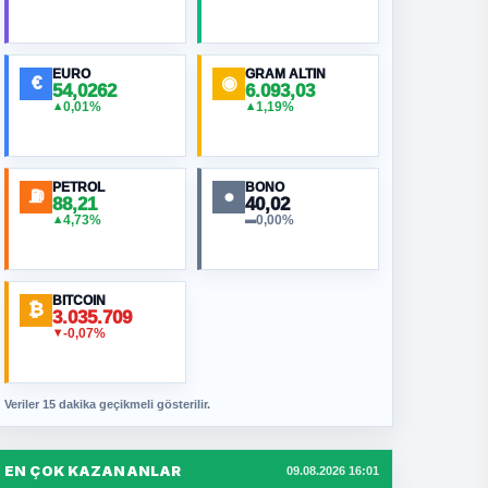
EURO
GRAM ALTIN
€
◉
54,0262
6.093,03
0,01%
1,19%
▲
▲
PETROL
BONO
⛽
●
88,21
40,02
4,73%
0,00%
▲
▬
BITCOIN
₿
3.035.709
-0,07%
▼
Veriler 15 dakika geçikmeli gösterilir.
EN ÇOK KAZANANLAR
09.08.2026 16:01