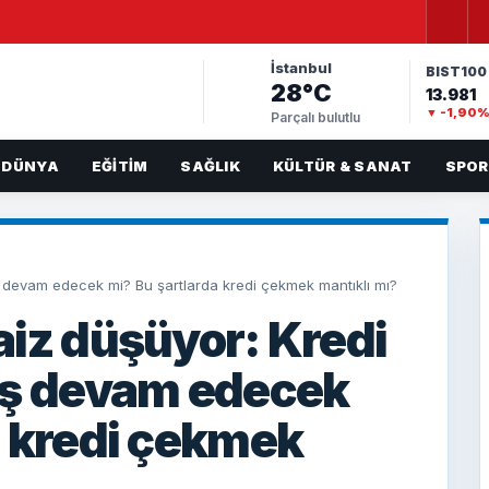
İstanbul
BIST100
28°C
13.981
▼ -1,90
Parçalı bulutlu
DÜNYA
EĞITIM
SAĞLIK
KÜLTÜR & SANAT
SPOR
ş devam edecek mi? Bu şartlarda kredi çekmek mantıklı mı?
aiz düşüyor: Kredi
üş devam edecek
a kredi çekmek