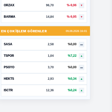
ORZAX
96,70
%-9,96
▼
BARMA
14,84
%-9,95
▼
EN ÇOK İŞLEM GÖRENLER
09.08.2026 16:01
SASA
2,58
%0,00
▬
TSPOR
1,04
%7,22
▲
PSGYO
3,70
%0,00
▬
HEKTS
2,93
%0,34
▲
ISCTR
12,36
%0,24
▲