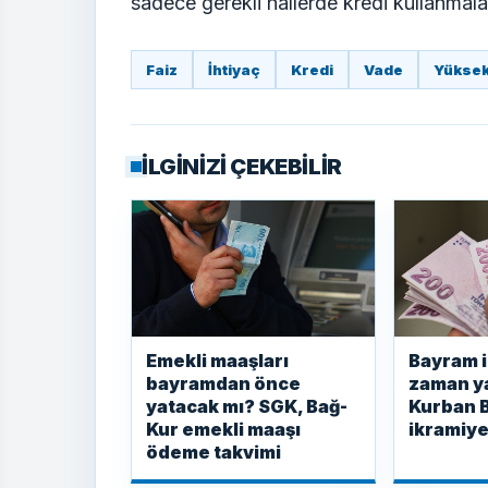
sadece gerekli hallerde kredi kullanmalar
Faiz
İhtiyaç
Kredi
Vade
Yükse
İLGİNİZİ ÇEKEBİLİR
Emekli maaşları
Bayram i
bayramdan önce
zaman y
yatacak mı? SGK, Bağ-
Kurban 
Kur emekli maaşı
ikramiye
ödeme takvimi