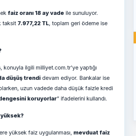
sek
faiz oranı 18 ay vade
ile sunuluyor.
k taksit
7.977,22 TL
, toplam geri ödeme ise
?
ş
, konuyla ilgili milliyet.com.tr’ye yaptığı
da düşüş trendi
devam ediyor. Bankalar ise
oplarken, uzun vadede daha düşük faizle kredi
dengesini koruyorlar
” ifadelerini kullandı.
a yüksek?
lere yüksek faiz uygulanması,
mevduat faiz