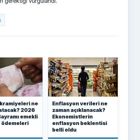
ı gerektiği vurgulandı.
k
kramiyeleri ne
Enflasyon verileri ne
atacak? 2026
zaman açıklanacak?
Bayramı emekli
Ekonomistlerin
 ödemeleri
enflasyon beklentisi
belli oldu