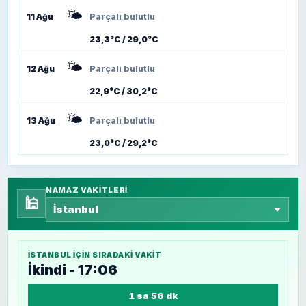
🌤️
11 Ağu
Parçalı bulutlu
23,3°C / 29,0°C
🌤️
12 Ağu
Parçalı bulutlu
22,9°C / 30,2°C
🌤️
13 Ağu
Parçalı bulutlu
23,0°C / 29,2°C
NAMAZ VAKITLERI
🕌
İSTANBUL
IÇIN SIRADAKI VAKIT
İkindi - 17:06
1 sa 56 dk