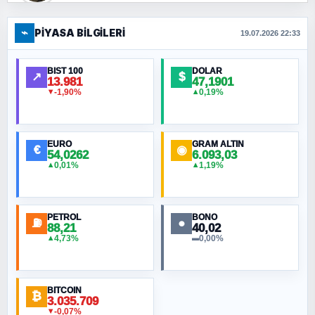
⌁
PIYASA BILGILERI
FERHAT BÜYÜKKALKAN
19.07.2026 22:33
Ankara Zirvesi: NATO Toplantısı mı, Yeni
Ortadoğu Haritasının Provası mı?
BIST 100
DOLAR
↗
$
13.981
47,1901
-1,90%
0,19%
▼
▲
HÜSEYIN MÜMTAZ BAYAZITOĞLU
Hilâl Bıyık, Kara Kalpak
EURO
GRAM ALTIN
€
◉
54,0262
6.093,03
0,01%
1,19%
▲
▲
MURAT ÖZKAN
Toplumdaki Ur: Kesin İnançlılar
PETROL
BONO
⛽
●
88,21
40,02
NURETTIN BÖLÜK
4,73%
0,00%
▲
▬
Şura suresi 10. Ayet
BITCOIN
ORHAN KILIÇOĞLU
₿
3.035.709
Fahişeye beyinli bir müstevli alçağına
-0,07%
▼