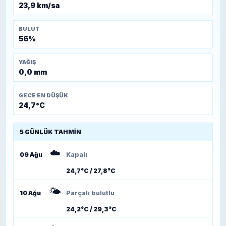
23,9 km/sa
BULUT
56%
YAĞIŞ
0,0 mm
GECE EN DÜŞÜK
24,7°C
5 GÜNLÜK TAHMIN
☁️
09 Ağu
Kapalı
24,7°C / 27,8°C
🌤️
10 Ağu
Parçalı bulutlu
24,2°C / 29,3°C