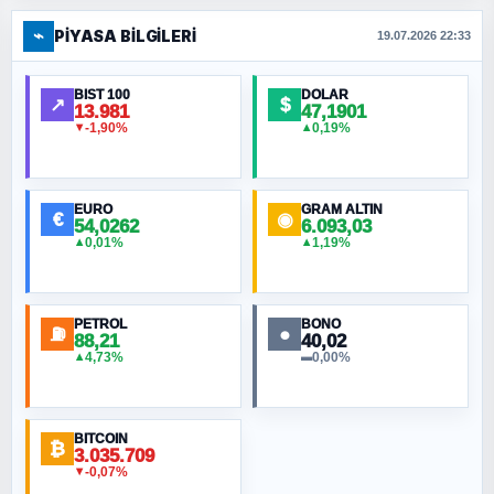
⌁
PIYASA BILGILERI
FERHAT BÜYÜKKALKAN
19.07.2026 22:33
Ankara Zirvesi: NATO Toplantısı mı, Yeni
Ortadoğu Haritasının Provası mı?
BIST 100
DOLAR
↗
$
13.981
47,1901
-1,90%
0,19%
▼
▲
HÜSEYIN MÜMTAZ BAYAZITOĞLU
Hilâl Bıyık, Kara Kalpak
EURO
GRAM ALTIN
€
◉
54,0262
6.093,03
0,01%
1,19%
▲
▲
MURAT ÖZKAN
Toplumdaki Ur: Kesin İnançlılar
PETROL
BONO
⛽
●
88,21
40,02
NURETTIN BÖLÜK
4,73%
0,00%
▲
▬
Şura suresi 10. Ayet
BITCOIN
ORHAN KILIÇOĞLU
₿
3.035.709
Fahişeye beyinli bir müstevli alçağına
-0,07%
▼
cevabımdır