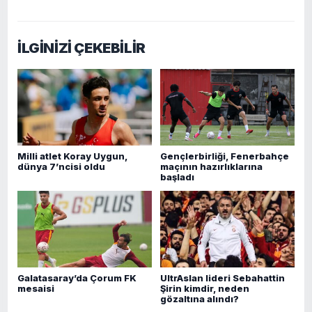
İLGİNİZİ ÇEKEBİLİR
Milli atlet Koray Uygun,
Gençlerbirliği, Fenerbahçe
dünya 7’ncisi oldu
maçının hazırlıklarına
başladı
Galatasaray’da Çorum FK
UltrAslan lideri Sebahattin
mesaisi
Şirin kimdir, neden
gözaltına alındı?