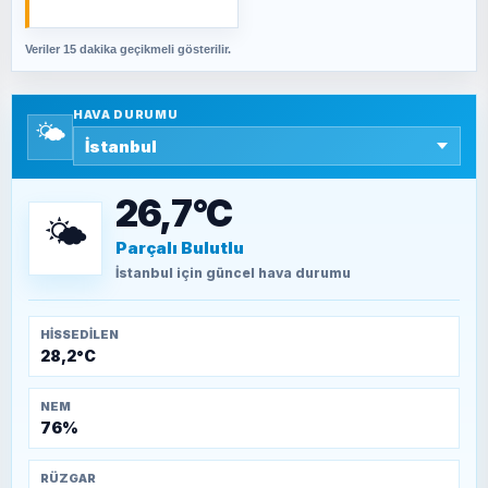
Veriler 15 dakika geçikmeli gösterilir.
SAVAŞ ŞAHİN
Yazara ait yazı bulunamadı
HAVA DURUMU
🌤️
SEYFULLAH ÇİÇEK
15 Temmuz’a giden yolun taşları nasıl
döşendi?
26,7°C
🌤️
Parçalı Bulutlu
TEOMAN ALPASLAN
Kütahya-Eskişehir Muharebeleri (10-24
İstanbul
için güncel hava durumu
Temmuz 1921)
HISSEDILEN
28,2°C
NEM
76%
RÜZGAR