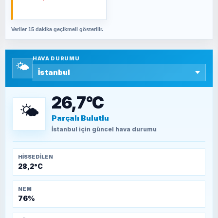
cevabımdır
Veriler 15 dakika geçikmeli gösterilir.
SAVAŞ ŞAHİN
Yazara ait yazı bulunamadı
HAVA DURUMU
🌤️
SEYFULLAH ÇİÇEK
15 Temmuz’a giden yolun taşları nasıl
döşendi?
26,7°C
🌤️
Parçalı Bulutlu
TEOMAN ALPASLAN
Kütahya-Eskişehir Muharebeleri (10-24
İstanbul
için güncel hava durumu
Temmuz 1921)
HISSEDILEN
28,2°C
NEM
76%