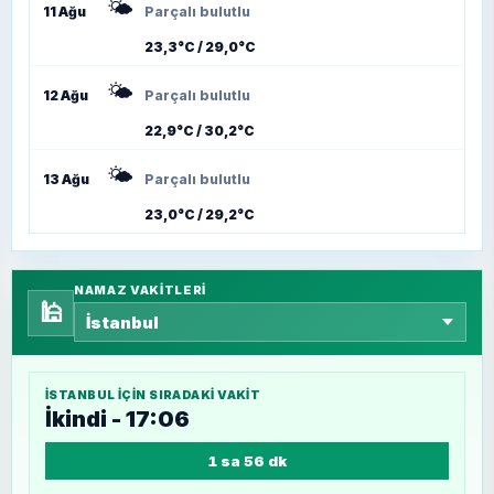
🌤️
11 Ağu
Parçalı bulutlu
23,3°C / 29,0°C
🌤️
12 Ağu
Parçalı bulutlu
22,9°C / 30,2°C
🌤️
13 Ağu
Parçalı bulutlu
23,0°C / 29,2°C
NAMAZ VAKITLERI
🕌
İSTANBUL
IÇIN SIRADAKI VAKIT
İkindi - 17:06
1 sa 56 dk