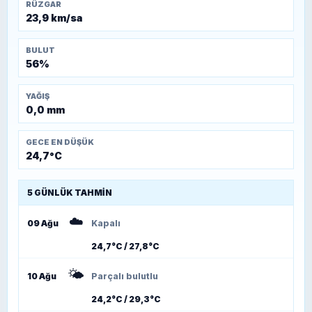
RÜZGAR
23,9 km/sa
BULUT
56%
YAĞIŞ
0,0 mm
GECE EN DÜŞÜK
24,7°C
5 GÜNLÜK TAHMIN
☁️
09 Ağu
Kapalı
24,7°C / 27,8°C
🌤️
10 Ağu
Parçalı bulutlu
24,2°C / 29,3°C