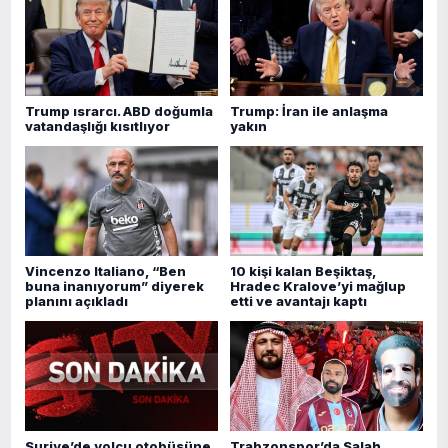
Trump ısrarcı. ABD doğumla
Trump: İran ile anlaşma
vatandaşlığı kısıtlıyor
yakın
Vincenzo Italiano, “Ben
10 kişi kalan Beşiktaş,
buna inanıyorum” diyerek
Hradec Kralove’yi mağlup
planını açıkladı
etti ve avantajı kaptı
Suriye’de yolcu otobüsüne
Trabzonspor’da Salah