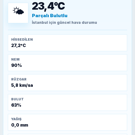
23,4°C
🌤️
Parçalı Bulutlu
TEOMAN ALPASLAN
Kütahya-Eskişehir Muharebeleri (10-24
İstanbul
için güncel hava durumu
Temmuz 1921)
HISSEDILEN
27,2°C
NEM
90%
RÜZGAR
5,8 km/sa
BULUT
63%
YAĞIŞ
0,0 mm