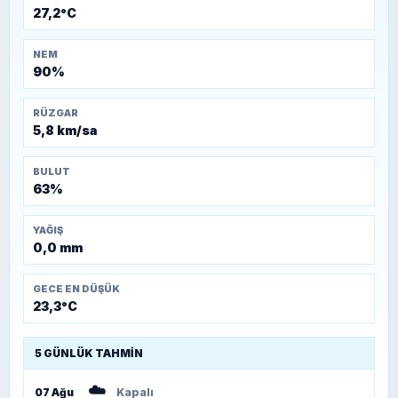
27,2°C
NEM
90%
RÜZGAR
5,8 km/sa
BULUT
63%
YAĞIŞ
0,0 mm
GECE EN DÜŞÜK
23,3°C
5 GÜNLÜK TAHMIN
☁️
07 Ağu
Kapalı