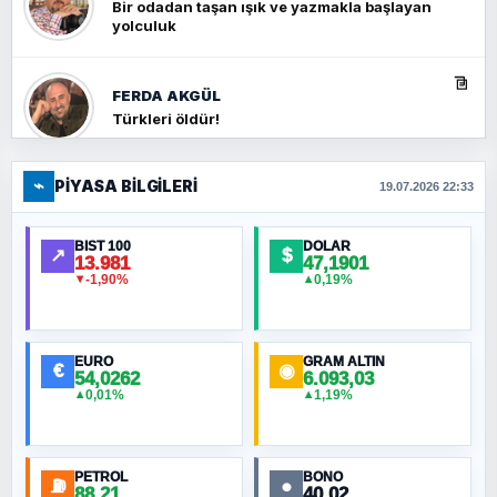
Bir odadan taşan ışık ve yazmakla başlayan
yolculuk
FERDA AKGÜL
Türkleri öldür!
⌁
PIYASA BILGILERI
FERHAT BÜYÜKKALKAN
19.07.2026 22:33
Ankara Zirvesi: NATO Toplantısı mı, Yeni
Ortadoğu Haritasının Provası mı?
BIST 100
DOLAR
↗
$
13.981
47,1901
-1,90%
0,19%
▼
▲
HÜSEYIN MÜMTAZ BAYAZITOĞLU
Hilâl Bıyık, Kara Kalpak
EURO
GRAM ALTIN
€
◉
54,0262
6.093,03
0,01%
1,19%
▲
▲
MURAT ÖZKAN
Toplumdaki Ur: Kesin İnançlılar
PETROL
BONO
⛽
●
88,21
40,02