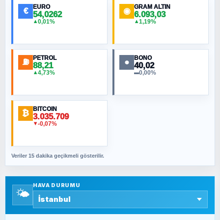
EURO
GRAM ALTIN
€
◉
54,0262
6.093,03
0,01%
1,19%
▲
▲
MURAT ÖZKAN
Toplumdaki Ur: Kesin İnançlılar
PETROL
BONO
⛽
●
88,21
40,02
NURETTIN BÖLÜK
4,73%
0,00%
▲
▬
Şura suresi 10. Ayet
BITCOIN
ORHAN KILIÇOĞLU
₿
3.035.709
Fahişeye beyinli bir müstevli alçağına
-0,07%
▼
cevabımdır
Veriler 15 dakika geçikmeli gösterilir.
SAVAŞ ŞAHİN
Yazara ait yazı bulunamadı
HAVA DURUMU
🌤️
SEYFULLAH ÇİÇEK
15 Temmuz’a giden yolun taşları nasıl
döşendi?