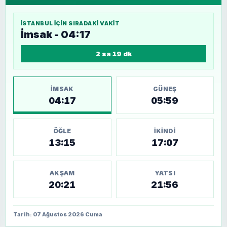
İSTANBUL
IÇIN SIRADAKI VAKIT
İmsak - 04:17
2 sa 19 dk
İMSAK
GÜNEŞ
04:17
05:59
ÖĞLE
İKINDI
13:15
17:07
AKŞAM
YATSI
20:21
21:56
Tarih: 07 Ağustos 2026 Cuma