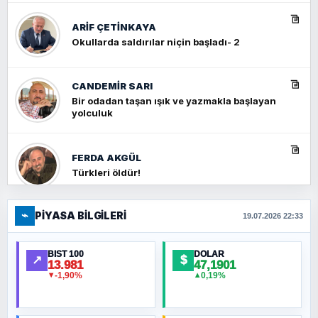
ARIF ÇETİNKAYA
Okullarda saldırılar niçin başladı- 2
CANDEMIR SARI
Bir odadan taşan ışık ve yazmakla başlayan
yolculuk
FERDA AKGÜL
Türkleri öldür!
⌁
PIYASA BILGILERI
FERHAT BÜYÜKKALKAN
19.07.2026 22:33
Ankara Zirvesi: NATO Toplantısı mı, Yeni
Ortadoğu Haritasının Provası mı?
BIST 100
DOLAR
↗
$
13.981
47,1901
-1,90%
0,19%
▼
▲
HÜSEYIN MÜMTAZ BAYAZITOĞLU
Hilâl Bıyık, Kara Kalpak