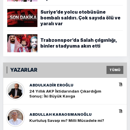
Suriye’de yolcu otobüsüne
bombalı saldırı. Çok sayıda ölü ve
yaralı var
Trabzonspor’da Salah çılgınlığı,
binler stadyuma akın etti
YAZARLAR
TÜMÜ
ABDULKADIR EROĞLU
24 Yıllık AKP İktidarından Çıkardığım
Sonuç: İki Büyük Kavga
ABDULLAH KARAOSMANOĞLU
Kurtuluş Savaşı mı? Milli Mücadele mi?