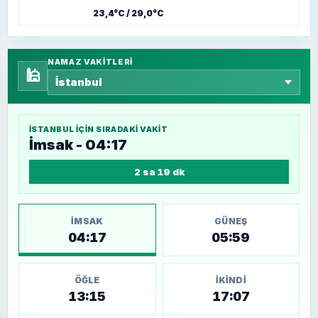
23,4°C / 29,0°C
NAMAZ VAKITLERI
🕌
İSTANBUL
IÇIN SIRADAKI VAKIT
İmsak - 04:17
2 sa 19 dk
İMSAK
GÜNEŞ
04:17
05:59
ÖĞLE
İKINDI
13:15
17:07