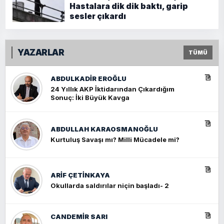
Hastalara dik dik baktı, garip
sesler çıkardı
YAZARLAR
TÜMÜ
ABDULKADIR EROĞLU
24 Yıllık AKP İktidarından Çıkardığım
Sonuç: İki Büyük Kavga
ABDULLAH KARAOSMANOĞLU
Kurtuluş Savaşı mı? Milli Mücadele mi?
ARIF ÇETİNKAYA
Okullarda saldırılar niçin başladı- 2
CANDEMIR SARI