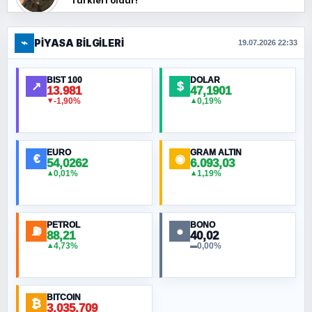
Türkleri öldür!
⌁
PIYASA BILGILERI
FERHAT BÜYÜKKALKAN
19.07.2026 22:33
Ankara Zirvesi: NATO Toplantısı mı, Yeni
Ortadoğu Haritasının Provası mı?
BIST 100
DOLAR
↗
$
13.981
47,1901
-1,90%
0,19%
▼
▲
HÜSEYIN MÜMTAZ BAYAZITOĞLU
Hilâl Bıyık, Kara Kalpak
EURO
GRAM ALTIN
€
◉
54,0262
6.093,03
0,01%
1,19%
▲
▲
MURAT ÖZKAN
Toplumdaki Ur: Kesin İnançlılar
PETROL
BONO
⛽
●
88,21
40,02
NURETTIN BÖLÜK
4,73%
0,00%
▲
▬
Şura suresi 10. Ayet
BITCOIN
ORHAN KILIÇOĞLU
₿
3.035.709