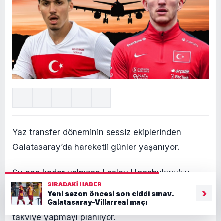
Yaz transfer döneminin sessiz ekiplerinden
Galatasaray’da hareketli günler yaşanıyor.
Şu ana kadar yalnızca Lesley Ugochukwu’yu
SIRADAKI HABER
satın alma opsiyonlu kiralık olarak kadrosuna
›
Yeni sezon öncesi son ciddi sınav.
katan sarı-kırmızılılar, savunma hattına yerli bir
Galatasaray-Villarreal maçı
takviye yapmayı planlıyor.