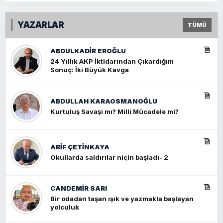
YAZARLAR
TÜMÜ
ABDULKADIR EROĞLU
24 Yıllık AKP İktidarından Çıkardığım
Sonuç: İki Büyük Kavga
ABDULLAH KARAOSMANOĞLU
Kurtuluş Savaşı mı? Milli Mücadele mi?
ARIF ÇETİNKAYA
Okullarda saldırılar niçin başladı- 2
CANDEMIR SARI
Bir odadan taşan ışık ve yazmakla başlayan
yolculuk