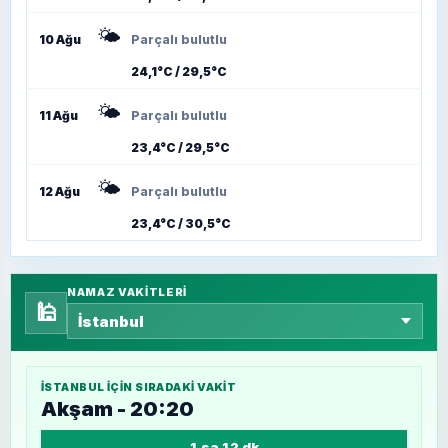
🌤️
10 Ağu
Parçalı bulutlu
24,1°C / 29,5°C
🌤️
11 Ağu
Parçalı bulutlu
23,4°C / 29,5°C
🌤️
12 Ağu
Parçalı bulutlu
23,4°C / 30,5°C
NAMAZ VAKITLERI
🕌
İSTANBUL
IÇIN SIRADAKI VAKIT
Akşam - 20:20
1 sa 12 dk