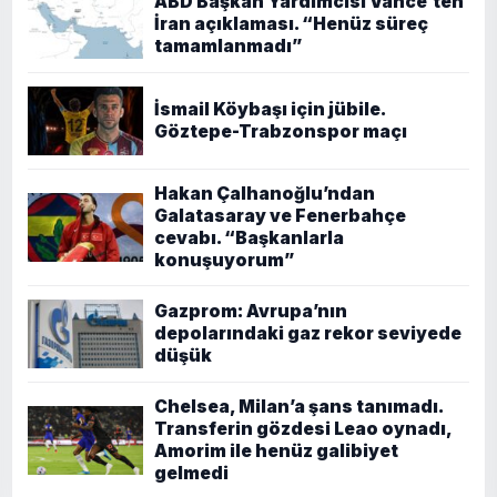
ABD Başkan Yardımcısı Vance’ten
İran açıklaması. “Henüz süreç
tamamlanmadı”
İsmail Köybaşı için jübile.
Göztepe-Trabzonspor maçı
Hakan Çalhanoğlu’ndan
Galatasaray ve Fenerbahçe
cevabı. “Başkanlarla
konuşuyorum”
Gazprom: Avrupa’nın
depolarındaki gaz rekor seviyede
düşük
Chelsea, Milan’a şans tanımadı.
Transferin gözdesi Leao oynadı,
Amorim ile henüz galibiyet
gelmedi