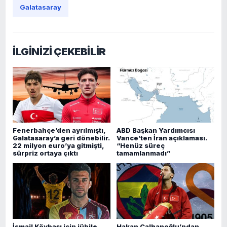
Galatasaray
İLGİNİZİ ÇEKEBİLİR
Fenerbahçe’den ayrılmıştı,
ABD Başkan Yardımcısı
Galatasaray’a geri dönebilir.
Vance’ten İran açıklaması.
22 milyon euro’ya gitmişti,
“Henüz süreç
sürpriz ortaya çıktı
tamamlanmadı”
İsmail Köybaşı için jübile.
Hakan Çalhanoğlu’ndan