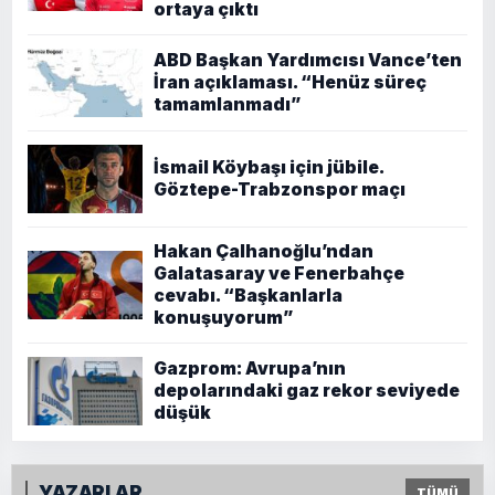
ortaya çıktı
ABD Başkan Yardımcısı Vance’ten
İran açıklaması. “Henüz süreç
tamamlanmadı”
İsmail Köybaşı için jübile.
Göztepe-Trabzonspor maçı
Hakan Çalhanoğlu’ndan
Galatasaray ve Fenerbahçe
cevabı. “Başkanlarla
konuşuyorum”
Gazprom: Avrupa’nın
depolarındaki gaz rekor seviyede
düşük
YAZARLAR
TÜMÜ