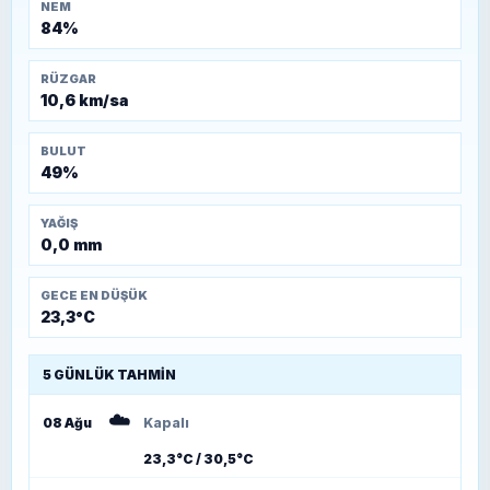
NEM
84%
RÜZGAR
10,6 km/sa
BULUT
49%
YAĞIŞ
0,0 mm
GECE EN DÜŞÜK
23,3°C
5 GÜNLÜK TAHMIN
☁️
08 Ağu
Kapalı
23,3°C / 30,5°C