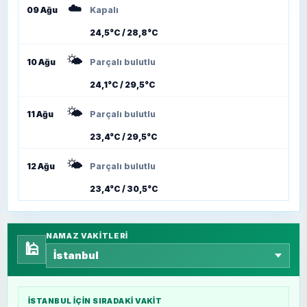
☁️
09 Ağu
Kapalı
24,5°C / 28,8°C
🌤️
10 Ağu
Parçalı bulutlu
24,1°C / 29,5°C
🌤️
11 Ağu
Parçalı bulutlu
23,4°C / 29,5°C
🌤️
12 Ağu
Parçalı bulutlu
23,4°C / 30,5°C
NAMAZ VAKITLERI
🕌
İSTANBUL
IÇIN SIRADAKI VAKIT