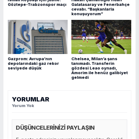
Göztepe-Trabzonspor maçı
Galatasaray ve Fenerbahçe
cevabı. “Başkanlarla
konuşuyorum”
Gazprom: Avrupa’nın
Chelsea, Milan’a şans
depolarındaki gaz rekor
tanımadı. Transferin
seviyede düşük
gözdesi Leao oynadı,
Amorim ile henüz galibiyet
gelmedi
YORUMLAR
Yorum Yok
DÜŞÜNCELERİNİZİ PAYLAŞIN