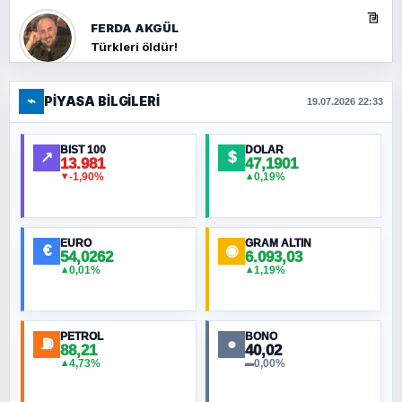
FERDA AKGÜL
Türkleri öldür!
⌁
PIYASA BILGILERI
FERHAT BÜYÜKKALKAN
19.07.2026 22:33
Ankara Zirvesi: NATO Toplantısı mı, Yeni
Ortadoğu Haritasının Provası mı?
BIST 100
DOLAR
↗
$
13.981
47,1901
-1,90%
0,19%
▼
▲
HÜSEYIN MÜMTAZ BAYAZITOĞLU
Hilâl Bıyık, Kara Kalpak
EURO
GRAM ALTIN
€
◉
54,0262
6.093,03
0,01%
1,19%
▲
▲
MURAT ÖZKAN
Toplumdaki Ur: Kesin İnançlılar
PETROL
BONO
⛽
●
88,21
40,02
NURETTIN BÖLÜK
4,73%
0,00%
▲
▬
Şura suresi 10. Ayet