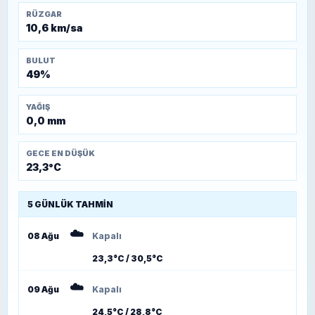
RÜZGAR
10,6 km/sa
BULUT
49%
YAĞIŞ
0,0 mm
GECE EN DÜŞÜK
23,3°C
5 GÜNLÜK TAHMIN
☁️
08 Ağu
Kapalı
23,3°C / 30,5°C
☁️
09 Ağu
Kapalı
24,5°C / 28,8°C