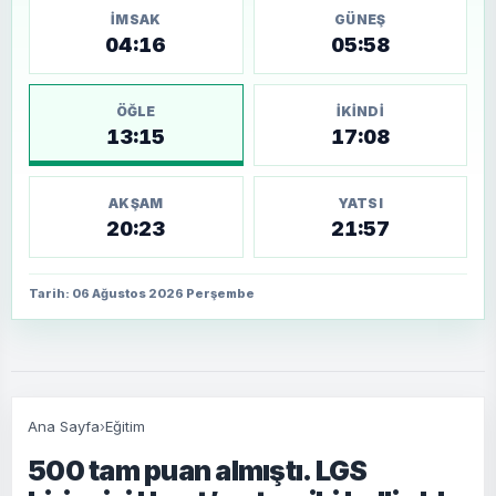
İMSAK
GÜNEŞ
04:16
05:58
ÖĞLE
İKINDI
13:15
17:08
AKŞAM
YATSI
20:23
21:57
Tarih: 06 Ağustos 2026 Perşembe
Ana Sayfa
›
Eğitim
500 tam puan almıştı. LGS