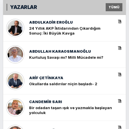
YAZARLAR
TÜMÜ
ABDULKADIR EROĞLU
24 Yıllık AKP İktidarından Çıkardığım
Sonuç: İki Büyük Kavga
ABDULLAH KARAOSMANOĞLU
Kurtuluş Savaşı mı? Milli Mücadele mi?
ARIF ÇETİNKAYA
Okullarda saldırılar niçin başladı- 2
CANDEMIR SARI
Bir odadan taşan ışık ve yazmakla başlayan
yolculuk