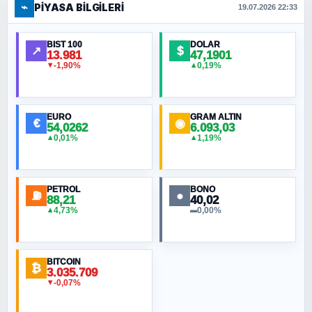
⌁
PIYASA BILGILERI
FERHAT BÜYÜKKALKAN
19.07.2026 22:33
Ankara Zirvesi: NATO Toplantısı mı, Yeni
Ortadoğu Haritasının Provası mı?
BIST 100
DOLAR
↗
$
13.981
47,1901
-1,90%
0,19%
▼
▲
HÜSEYIN MÜMTAZ BAYAZITOĞLU
Hilâl Bıyık, Kara Kalpak
EURO
GRAM ALTIN
€
◉
54,0262
6.093,03
0,01%
1,19%
▲
▲
MURAT ÖZKAN
Toplumdaki Ur: Kesin İnançlılar
PETROL
BONO
⛽
●
88,21
40,02
NURETTIN BÖLÜK
4,73%
0,00%
▲
▬
Şura suresi 10. Ayet
BITCOIN
ORHAN KILIÇOĞLU
₿
3.035.709
Fahişeye beyinli bir müstevli alçağına
-0,07%
▼
cevabımdır