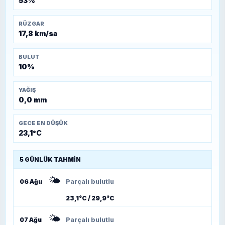
53%
RÜZGAR
17,8 km/sa
BULUT
10%
YAĞIŞ
0,0 mm
GECE EN DÜŞÜK
23,1°C
5 GÜNLÜK TAHMIN
🌤️
06 Ağu
Parçalı bulutlu
23,1°C / 29,9°C
🌤️
07 Ağu
Parçalı bulutlu