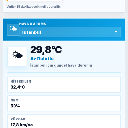
Veriler 15 dakika geçikmeli gösterilir.
SAVAŞ ŞAHİN
Yazara ait yazı bulunamadı
HAVA DURUMU
🌤️
SEYFULLAH ÇİÇEK
15 Temmuz’a giden yolun taşları nasıl
döşendi?
29,8°C
🌤️
Az Bulutlu
TEOMAN ALPASLAN
Kütahya-Eskişehir Muharebeleri (10-24
İstanbul
için güncel hava durumu
Temmuz 1921)
HISSEDILEN
32,4°C
NEM
53%
RÜZGAR
17,8 km/sa