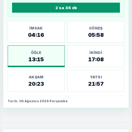
2 sa 36 dk
İMSAK
GÜNEŞ
04:16
05:58
ÖĞLE
İKINDI
13:15
17:08
AKŞAM
YATSI
20:23
21:57
Tarih: 06 Ağustos 2026 Perşembe