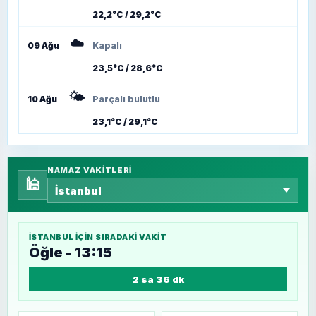
22,2°C / 29,2°C
☁️
09 Ağu
Kapalı
23,5°C / 28,6°C
🌤️
10 Ağu
Parçalı bulutlu
23,1°C / 29,1°C
NAMAZ VAKITLERI
🕌
İSTANBUL
IÇIN SIRADAKI VAKIT
Öğle - 13:15
2 sa 36 dk