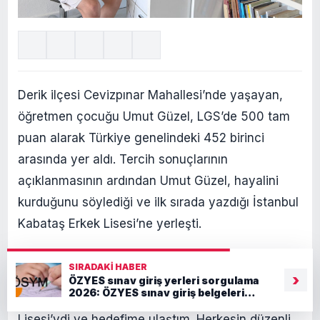
Derik ilçesi Cevizpınar Mahallesi’nde yaşayan,
öğretmen çocuğu Umut Güzel, LGS’de 500 tam
puan alarak Türkiye genelindeki 452 birinci
arasında yer aldı. Tercih sonuçlarının
açıklanmasının ardından Umut Güzel, hayalini
kurduğunu söylediği ve ilk sırada yazdığı İstanbul
Kabataş Erkek Lisesi’ne yerleşti.
HEDEFİME ULAŞTIM
SIRADAKI HABER
›
ÖZYES sınav giriş yerleri sorgulama
2026: ÖZYES sınav giriş belgeleri
Güzel, “Bu süreçte hedefim baştan beri Kabataş
yayımlandı
Lisesi’ydi ve hedefime ulaştım. Herkesin düzenli