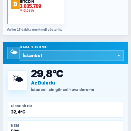
BITCOIN
ORHAN KILIÇOĞLU
₿
3.035.709
Fahişeye beyinli bir müstevli alçağına
-0,07%
▼
cevabımdır
Veriler 15 dakika geçikmeli gösterilir.
SAVAŞ ŞAHİN
Yazara ait yazı bulunamadı
HAVA DURUMU
🌤️
SEYFULLAH ÇİÇEK
15 Temmuz’a giden yolun taşları nasıl
döşendi?
29,8°C
🌤️
Az Bulutlu
TEOMAN ALPASLAN
Kütahya-Eskişehir Muharebeleri (10-24
İstanbul
için güncel hava durumu
Temmuz 1921)
HISSEDILEN
32,4°C
NEM