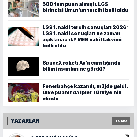
500 tam puan almıştı. LGS
birincisi Umut’un tercihi belli oldu
LGS 1. nakil tercih sonuçları 2026:
LGS 1. nakil sonuçları ne zaman
açıklanacak? MEB nakil takvimi
belli oldu
SpaceX roketi Ay’a çarptığında
bilim insanları ne gördü?
Fenerbahçe kazandı, müjde geldi.
Ülke puanında ipler Türkiye’nin
elinde
YAZARLAR
TÜMÜ
ABDULKADIR EROĞLU