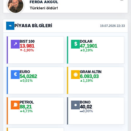
FERDA AKGÜL
Türkleri öldür!
⌁
PIYASA BILGILERI
FERHAT BÜYÜKKALKAN
19.07.2026 22:33
Ankara Zirvesi: NATO Toplantısı mı, Yeni
Ortadoğu Haritasının Provası mı?
BIST 100
DOLAR
↗
$
13.981
47,1901
-1,90%
0,19%
▼
▲
HÜSEYIN MÜMTAZ BAYAZITOĞLU
Hilâl Bıyık, Kara Kalpak
EURO
GRAM ALTIN
€
◉
54,0262
6.093,03
0,01%
1,19%
▲
▲
MURAT ÖZKAN
Toplumdaki Ur: Kesin İnançlılar
PETROL
BONO
⛽
●
88,21
40,02
NURETTIN BÖLÜK
4,73%
0,00%
▲
▬
Şura suresi 10. Ayet