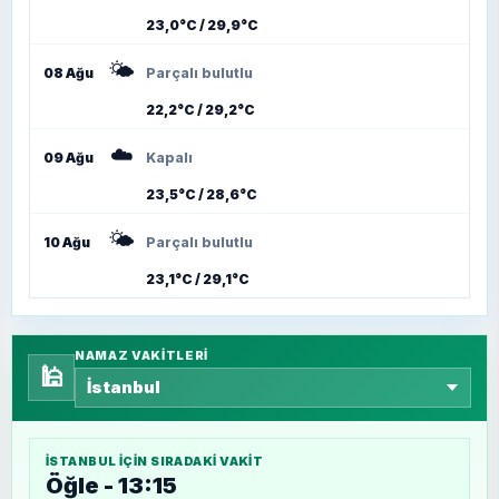
23,0°C / 29,9°C
🌤️
08 Ağu
Parçalı bulutlu
22,2°C / 29,2°C
☁️
09 Ağu
Kapalı
23,5°C / 28,6°C
🌤️
10 Ağu
Parçalı bulutlu
23,1°C / 29,1°C
NAMAZ VAKITLERI
🕌
İSTANBUL
IÇIN SIRADAKI VAKIT
Öğle - 13:15