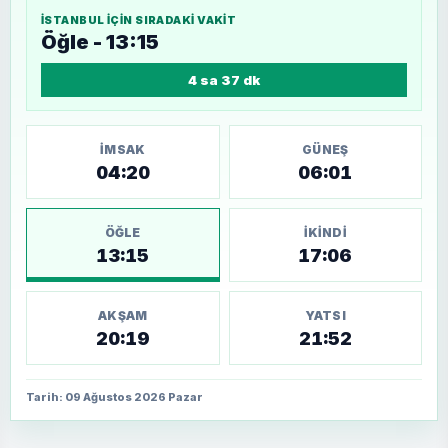
İSTANBUL
IÇIN SIRADAKI VAKIT
Öğle - 13:15
4 sa 37 dk
İMSAK
GÜNEŞ
04:20
06:01
ÖĞLE
İKINDI
13:15
17:06
AKŞAM
YATSI
20:19
21:52
Tarih: 09 Ağustos 2026 Pazar