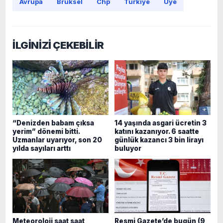
Avrupa
Brüksel
Chp
Türkiye
Üye
İLGİNİZİ ÇEKEBİLİR
“Denizden babam çıksa
14 yaşında asgari ücretin 3
yerim” dönemi bitti.
katını kazanıyor. 6 saatte
Uzmanlar uyarıyor, son 20
günlük kazancı 3 bin lirayı
yılda sayıları arttı
buluyor
Meteoroloji saat saat
Resmi Gazete’de bugün (9