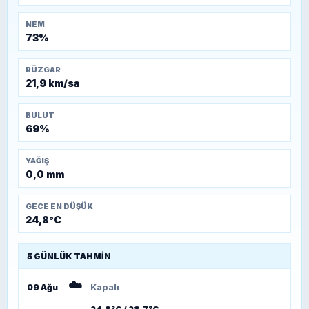
NEM
73%
RÜZGAR
21,9 km/sa
BULUT
69%
YAĞIŞ
0,0 mm
GECE EN DÜŞÜK
24,8°C
5 GÜNLÜK TAHMIN
☁️
09 Ağu
Kapalı