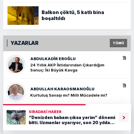
Balkon çöktü, 5 katlı bina
boşaltıldı
YAZARLAR
TÜMÜ
ABDULKADIR EROĞLU
24 Yıllık AKP İktidarından Çıkardığım
Sonuç: İki Büyük Kavga
ABDULLAH KARAOSMANOĞLU
Kurtuluş Savaşı mı? Milli Mücadele mi?
SIRADAKI HABER
›
ARIF ÇETİNKAYA
“Denizden babam çıksa yerim” dönemi
bitti. Uzmanlar uyarıyor, son 20 yılda
Okullarda saldırılar niçin başladı- 2
sayıları arttı