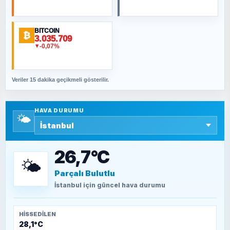
Şura suresi 10. Ayet
BITCOIN
ORHAN KILIÇOĞLU
₿
3.035.709
Fahişeye beyinli bir müstevli alçağına
-0,07%
▼
cevabımdır
Veriler 15 dakika geçikmeli gösterilir.
SAVAŞ ŞAHİN
Yazara ait yazı bulunamadı
HAVA DURUMU
🌤️
SEYFULLAH ÇİÇEK
15 Temmuz’a giden yolun taşları nasıl
döşendi?
26,7°C
🌤️
Parçalı Bulutlu
TEOMAN ALPASLAN
Kütahya-Eskişehir Muharebeleri (10-24
İstanbul
için güncel hava durumu
Temmuz 1921)
HISSEDILEN
28,1°C