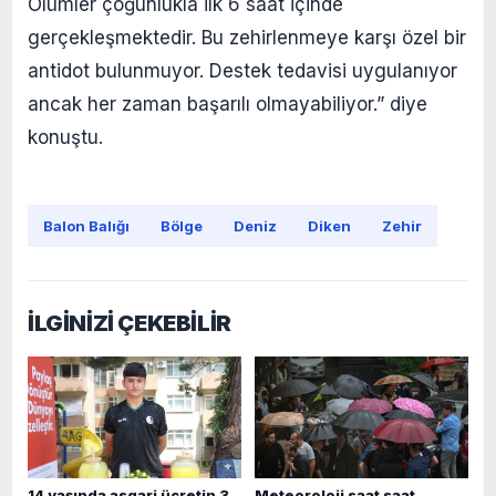
Ölümler çoğunlukla ilk 6 saat içinde
gerçekleşmektedir. Bu zehirlenmeye karşı özel bir
antidot bulunmuyor. Destek tedavisi uygulanıyor
ancak her zaman başarılı olmayabiliyor.” diye
konuştu.
Balon Balığı
Bölge
Deniz
Diken
Zehir
İLGİNİZİ ÇEKEBİLİR
14 yaşında asgari ücretin 3
Meteoroloji saat saat