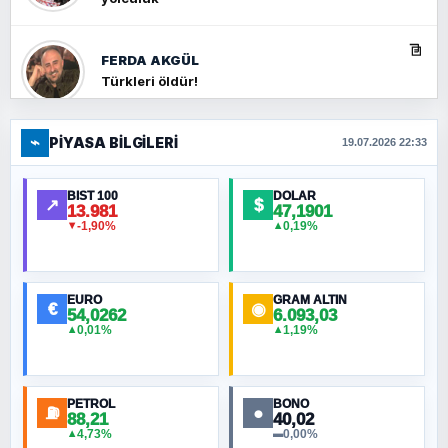
FERDA AKGÜL
Türkleri öldür!
⌁
PIYASA BILGILERI
FERHAT BÜYÜKKALKAN
19.07.2026 22:33
Ankara Zirvesi: NATO Toplantısı mı, Yeni
Ortadoğu Haritasının Provası mı?
BIST 100
DOLAR
↗
$
13.981
47,1901
-1,90%
0,19%
▼
▲
HÜSEYIN MÜMTAZ BAYAZITOĞLU
Hilâl Bıyık, Kara Kalpak
EURO
GRAM ALTIN
€
◉
54,0262
6.093,03
0,01%
1,19%
▲
▲
MURAT ÖZKAN
Toplumdaki Ur: Kesin İnançlılar
PETROL
BONO
⛽
●
88,21
40,02
NURETTIN BÖLÜK
4,73%
0,00%
▲
▬