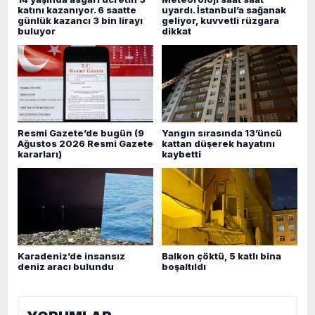
katını kazanıyor. 6 saatte
uyardı. İstanbul’a sağanak
günlük kazancı 3 bin lirayı
geliyor, kuvvetli rüzgara
buluyor
dikkat
Resmi Gazete’de bugün (9
Yangın sırasında 13’üncü
Ağustos 2026 Resmi Gazete
kattan düşerek hayatını
kararları)
kaybetti
Karadeniz’de insansız
Balkon çöktü, 5 katlı bina
deniz aracı bulundu
boşaltıldı