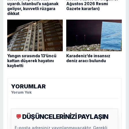
uyardı. İstanbul’a sağanak
Ağustos 2026 Resmi
geliyor, kuvvetli rüzgara
Gazete kararları)
dikkat
Yangın sırasında 13’üncü
Karadeniz’de insansız
kattan düşerek hayatını
deniz aracı bulundu
kaybetti
YORUMLAR
Yorum Yok
DÜŞÜNCELERİNİZİ PAYLAŞIN
💬
E-posta adresiniz yayınlanmayacaktır. Gerekli