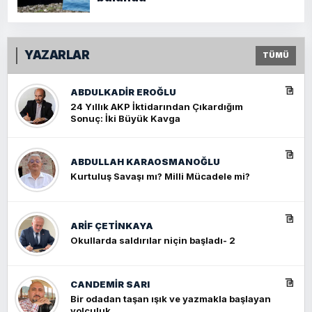
YAZARLAR
TÜMÜ
ABDULKADIR EROĞLU
24 Yıllık AKP İktidarından Çıkardığım
Sonuç: İki Büyük Kavga
ABDULLAH KARAOSMANOĞLU
Kurtuluş Savaşı mı? Milli Mücadele mi?
ARIF ÇETİNKAYA
Okullarda saldırılar niçin başladı- 2
CANDEMIR SARI
Bir odadan taşan ışık ve yazmakla başlayan
yolculuk