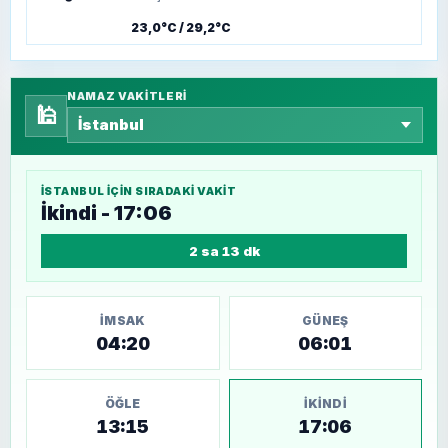
23,0°C / 29,2°C
NAMAZ VAKITLERI
🕌
İSTANBUL
IÇIN SIRADAKI VAKIT
İkindi - 17:06
2 sa 13 dk
İMSAK
GÜNEŞ
04:20
06:01
ÖĞLE
İKINDI
13:15
17:06