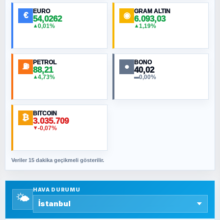
EURO
GRAM ALTIN
€
◉
54,0262
6.093,03
0,01%
1,19%
▲
▲
MURAT ÖZKAN
Toplumdaki Ur: Kesin İnançlılar
PETROL
BONO
⛽
●
88,21
40,02
NURETTIN BÖLÜK
4,73%
0,00%
▲
▬
Şura suresi 10. Ayet
BITCOIN
ORHAN KILIÇOĞLU
₿
3.035.709
Fahişeye beyinli bir müstevli alçağına
-0,07%
▼
cevabımdır
Veriler 15 dakika geçikmeli gösterilir.
SAVAŞ ŞAHİN
Yazara ait yazı bulunamadı
HAVA DURUMU
🌤️
SEYFULLAH ÇİÇEK
15 Temmuz’a giden yolun taşları nasıl