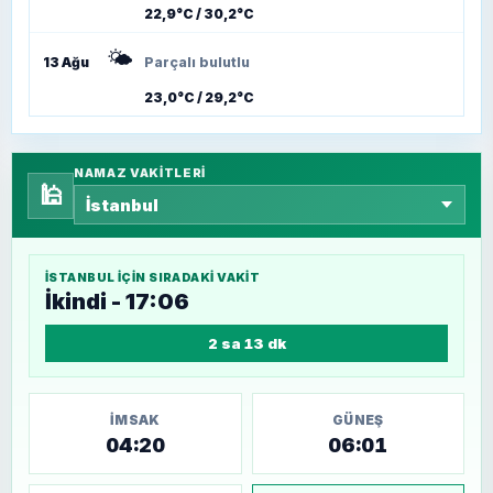
22,9°C / 30,2°C
🌤️
13 Ağu
Parçalı bulutlu
23,0°C / 29,2°C
NAMAZ VAKITLERI
🕌
İSTANBUL
IÇIN SIRADAKI VAKIT
İkindi - 17:06
2 sa 13 dk
İMSAK
GÜNEŞ
04:20
06:01