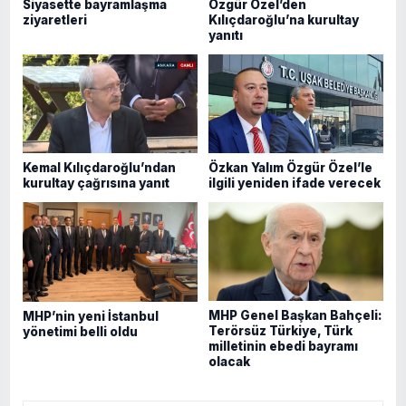
Siyasette bayramlaşma
Özgür Özel’den
ziyaretleri
Kılıçdaroğlu’na kurultay
yanıtı
Kemal Kılıçdaroğlu’ndan
Özkan Yalım Özgür Özel’le
kurultay çağrısına yanıt
ilgili yeniden ifade verecek
MHP Genel Başkan Bahçeli:
MHP’nin yeni İstanbul
Terörsüz Türkiye, Türk
yönetimi belli oldu
milletinin ebedi bayramı
olacak