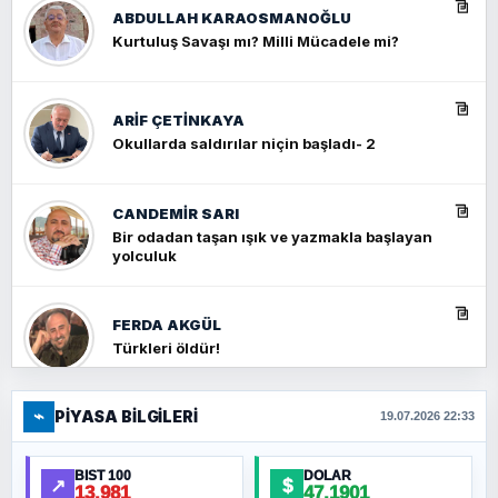
ABDULLAH KARAOSMANOĞLU
Kurtuluş Savaşı mı? Milli Mücadele mi?
ARIF ÇETİNKAYA
Okullarda saldırılar niçin başladı- 2
CANDEMIR SARI
Bir odadan taşan ışık ve yazmakla başlayan
yolculuk
FERDA AKGÜL
Türkleri öldür!
⌁
PIYASA BILGILERI
FERHAT BÜYÜKKALKAN
19.07.2026 22:33
Ankara Zirvesi: NATO Toplantısı mı, Yeni
Ortadoğu Haritasının Provası mı?
BIST 100
DOLAR
↗
$
13.981
47,1901