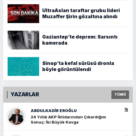
UltraAslan taraftar grubu lideri
Muzaffer Şirin gözaltına alındı
Gaziantep’te deprem: Sarsıntı
kamerada
Sinop’ta kefal sürüsü dronla
böyle görüntülendi
YAZARLAR
TÜMÜ
ABDULKADIR EROĞLU
24 Yıllık AKP İktidarından Çıkardığım
Sonuç: İki Büyük Kavga