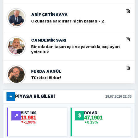
ARIF ÇETİNKAYA
Okullarda saldırılar niçin başladı- 2
CANDEMIR SARI
Bir odadan taşan ışık ve yazmakla başlayan
yolculuk
FERDA AKGÜL
Türkleri öldür!
⌁
PIYASA BILGILERI
FERHAT BÜYÜKKALKAN
19.07.2026 22:33
Ankara Zirvesi: NATO Toplantısı mı, Yeni
Ortadoğu Haritasının Provası mı?
BIST 100
DOLAR
↗
$
13.981
47,1901
-1,90%
0,19%
▼
▲
HÜSEYIN MÜMTAZ BAYAZITOĞLU
Hilâl Bıyık, Kara Kalpak