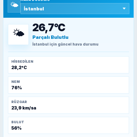
🌤️
SEYFULLAH ÇİÇEK
15 Temmuz’a giden yolun taşları nasıl
döşendi?
26,7°C
🌤️
Parçalı Bulutlu
TEOMAN ALPASLAN
Kütahya-Eskişehir Muharebeleri (10-24
İstanbul
için güncel hava durumu
Temmuz 1921)
HISSEDILEN
28,2°C
NEM
76%
RÜZGAR
23,9 km/sa
BULUT
56%