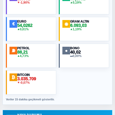
-1,90%
0,19%
▼
▲
HÜSEYIN MÜMTAZ BAYAZITOĞLU
Hilâl Bıyık, Kara Kalpak
EURO
GRAM ALTIN
€
◉
54,0262
6.093,03
0,01%
1,19%
▲
▲
MURAT ÖZKAN
Toplumdaki Ur: Kesin İnançlılar
PETROL
BONO
⛽
●
88,21
40,02
NURETTIN BÖLÜK
4,73%
0,00%
▲
▬
Şura suresi 10. Ayet
BITCOIN
ORHAN KILIÇOĞLU
₿
3.035.709
Fahişeye beyinli bir müstevli alçağına
-0,07%
▼
cevabımdır
Veriler 15 dakika geçikmeli gösterilir.
SAVAŞ ŞAHİN
Yazara ait yazı bulunamadı
HAVA DURUMU