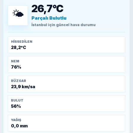
döşendi?
26,7°C
🌤️
Parçalı Bulutlu
TEOMAN ALPASLAN
Kütahya-Eskişehir Muharebeleri (10-24
İstanbul
için güncel hava durumu
Temmuz 1921)
HISSEDILEN
28,2°C
NEM
76%
RÜZGAR
23,9 km/sa
BULUT
56%
YAĞIŞ
0,0 mm