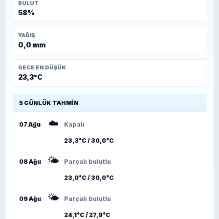
BULUT
58%
YAĞIŞ
0,0 mm
GECE EN DÜŞÜK
23,3°C
5 GÜNLÜK TAHMIN
☁️
07 Ağu
Kapalı
23,3°C / 30,0°C
🌤️
08 Ağu
Parçalı bulutlu
23,0°C / 30,0°C
🌤️
09 Ağu
Parçalı bulutlu
24,1°C / 27,9°C