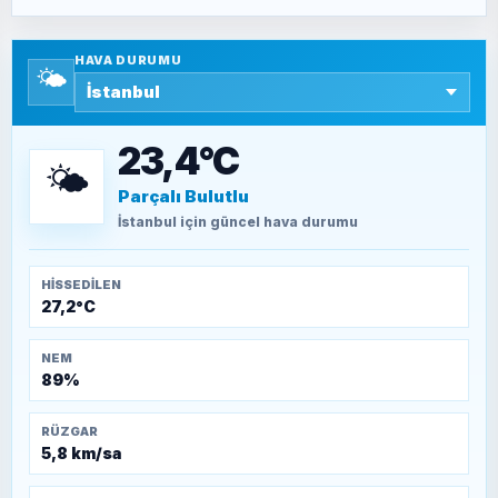
SAVAŞ ŞAHİN
Yazara ait yazı bulunamadı
HAVA DURUMU
🌤️
SEYFULLAH ÇİÇEK
15 Temmuz’a giden yolun taşları nasıl
döşendi?
23,4°C
🌤️
Parçalı Bulutlu
TEOMAN ALPASLAN
Kütahya-Eskişehir Muharebeleri (10-24
İstanbul
için güncel hava durumu
Temmuz 1921)
HISSEDILEN
27,2°C
NEM
89%
RÜZGAR
5,8 km/sa