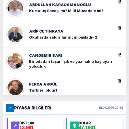
ABDULLAH KARAOSMANOĞLU
Kurtuluş Savaşı mı? Milli Mücadele mi?
ARIF ÇETİNKAYA
Okullarda saldırılar niçin başladı- 2
CANDEMIR SARI
Bir odadan taşan ışık ve yazmakla başlayan
yolculuk
FERDA AKGÜL
Türkleri öldür!
⌁
PIYASA BILGILERI
FERHAT BÜYÜKKALKAN
19.07.2026 22:33
Ankara Zirvesi: NATO Toplantısı mı, Yeni
Ortadoğu Haritasının Provası mı?
BIST 100
DOLAR
↗
$
13.981
47,1901