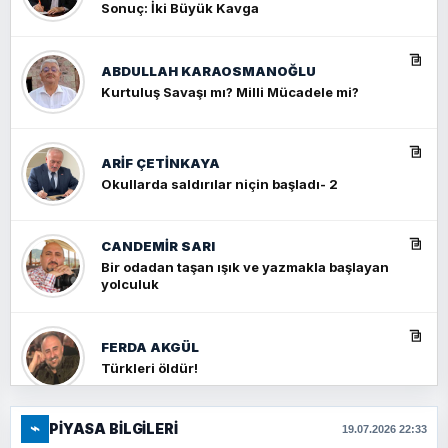
Sonuç: İki Büyük Kavga
ABDULLAH KARAOSMANOĞLU
Kurtuluş Savaşı mı? Milli Mücadele mi?
ARIF ÇETİNKAYA
Okullarda saldırılar niçin başladı- 2
CANDEMIR SARI
Bir odadan taşan ışık ve yazmakla başlayan
yolculuk
FERDA AKGÜL
Türkleri öldür!
⌁
PIYASA BILGILERI
FERHAT BÜYÜKKALKAN
19.07.2026 22:33