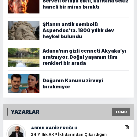
Serveti ortaya çıktı, karısına sekiz
haneli bir miras bıraktı
Şifanın antik sembolü
Aspendos’ta. 1800 yıllık dev
heykel bulundu
Adana’nın gizli cenneti Akyaka’yı
aratmıyor. Doğal yaşamın tüm
renkleri bir arada
Doğanın Kanunu zirveyi
bırakmıyor
YAZARLAR
TÜMÜ
ABDULKADIR EROĞLU
24 Yıllık AKP İktidarından Çıkardığım