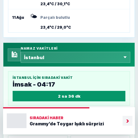
23,4°C / 30,1°C
🌤️
11 Ağu
Parçalı bulutlu
23,4°C / 29,0°C
NAMAZ VAKITLERI
🕌
İSTANBUL
IÇIN SIRADAKI VAKIT
İmsak - 04:17
2 sa 36 dk
İMSAK
GÜNEŞ
SIRADAKI HABER
›
Grammy’de Toygar Işıklı sürprizi
04:17
05:59