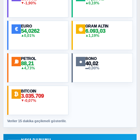
-1,90%
0,19%
▼
▲
HÜSEYIN MÜMTAZ BAYAZITOĞLU
Hilâl Bıyık, Kara Kalpak
EURO
GRAM ALTIN
€
◉
54,0262
6.093,03
0,01%
1,19%
▲
▲
MURAT ÖZKAN
Toplumdaki Ur: Kesin İnançlılar
PETROL
BONO
⛽
●
88,21
40,02
NURETTIN BÖLÜK
4,73%
0,00%
▲
▬
Şura suresi 10. Ayet
BITCOIN
ORHAN KILIÇOĞLU
₿
3.035.709
Fahişeye beyinli bir müstevli alçağına
-0,07%
▼
cevabımdır
Veriler 15 dakika geçikmeli gösterilir.
SAVAŞ ŞAHİN
Yazara ait yazı bulunamadı
HAVA DURUMU