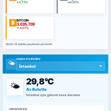
NURETTIN BÖLÜK
4,73%
0,00%
▲
▬
Şura suresi 10. Ayet
BITCOIN
ORHAN KILIÇOĞLU
₿
3.035.709
Fahişeye beyinli bir müstevli alçağına
-0,07%
▼
cevabımdır
Veriler 15 dakika geçikmeli gösterilir.
SAVAŞ ŞAHİN
Yazara ait yazı bulunamadı
HAVA DURUMU
🌤️
SEYFULLAH ÇİÇEK
15 Temmuz’a giden yolun taşları nasıl
döşendi?
29,8°C
🌤️
Az Bulutlu
TEOMAN ALPASLAN
Kütahya-Eskişehir Muharebeleri (10-24
İstanbul
için güncel hava durumu
Temmuz 1921)
HISSEDILEN