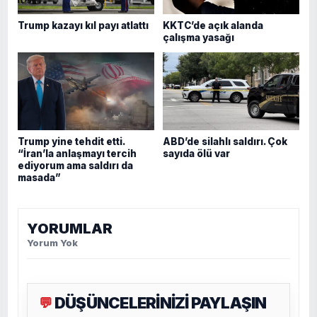
Trump kazayı kıl payı atlattı
KKTC’de açık alanda
çalışma yasağı
Trump yine tehdit etti.
ABD’de silahlı saldırı. Çok
“İran’la anlaşmayı tercih
sayıda ölü var
ediyorum ama saldırı da
masada”
YORUMLAR
Yorum Yok
DÜŞÜNCELERİNİZİ PAYLAŞIN
💬