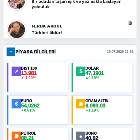
Bir odadan taşan ışık ve yazmakla başlayan
yolculuk
FERDA AKGÜL
Türkleri öldür!
⌁
PIYASA BILGILERI
FERHAT BÜYÜKKALKAN
19.07.2026 22:33
Ankara Zirvesi: NATO Toplantısı mı, Yeni
Ortadoğu Haritasının Provası mı?
BIST 100
DOLAR
↗
$
13.981
47,1901
-1,90%
0,19%
▼
▲
HÜSEYIN MÜMTAZ BAYAZITOĞLU
Hilâl Bıyık, Kara Kalpak
EURO
GRAM ALTIN
€
◉
54,0262
6.093,03
0,01%
1,19%
▲
▲
MURAT ÖZKAN
Toplumdaki Ur: Kesin İnançlılar
PETROL
BONO
⛽
●
88,21
40,02