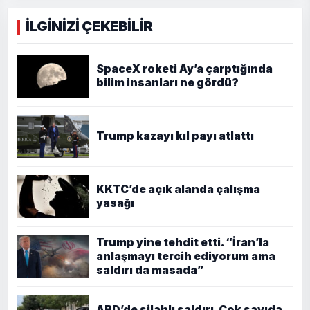
İLGİNİZİ ÇEKEBİLİR
SpaceX roketi Ay’a çarptığında
bilim insanları ne gördü?
Trump kazayı kıl payı atlattı
KKTC’de açık alanda çalışma
yasağı
Trump yine tehdit etti. “İran’la
anlaşmayı tercih ediyorum ama
saldırı da masada”
ABD’de silahlı saldırı. Çok sayıda