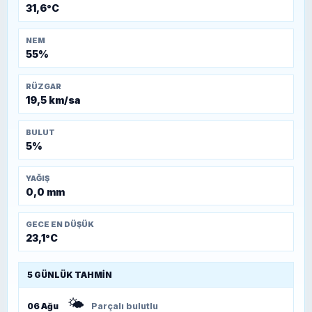
31,6°C
NEM
55%
RÜZGAR
19,5 km/sa
BULUT
5%
YAĞIŞ
0,0 mm
GECE EN DÜŞÜK
23,1°C
5 GÜNLÜK TAHMIN
🌤️
06 Ağu
Parçalı bulutlu