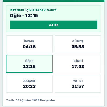
İSTANBUL
IÇIN SIRADAKI VAKIT
Öğle - 13:15
33 dk
İMSAK
GÜNEŞ
04:16
05:58
ÖĞLE
İKINDI
13:15
17:08
AKŞAM
YATSI
20:23
21:57
Tarih: 06 Ağustos 2026 Perşembe