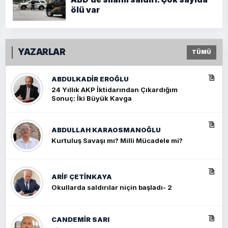
ölü var
YAZARLAR
TÜMÜ
ABDULKADIR EROĞLU
24 Yıllık AKP İktidarından Çıkardığım
Sonuç: İki Büyük Kavga
ABDULLAH KARAOSMANOĞLU
Kurtuluş Savaşı mı? Milli Mücadele mi?
ARIF ÇETİNKAYA
Okullarda saldırılar niçin başladı- 2
CANDEMIR SARI