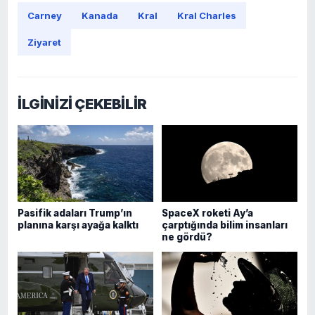
Carney
Kanada
Kral
Kral Charles
Ziyaret
İLGİNİZİ ÇEKEBİLİR
Pasifik adaları Trump’ın
SpaceX roketi Ay’a
planına karşı ayağa kalktı
çarptığında bilim insanları
ne gördü?