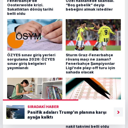
Fenerbahçe’de
Özel hastanede skandal.
Oosterwolde krizi.
“Boş gebelik” deyip
Sakatlıktan dönüş tarihi
bebeğini almak istediler
belli oldu
ÖZYES sınav giriş yerleri
Sturm Graz-Fenerbahçe
sorgulama 2026: ÖZYES
rövanş maçı ne zaman?
sınav giriş belgeleri
Fenerbahçe Şampiyonlar
yayımlandı
Ligi’nde play-off turu için
sahada olacak
SIRADAKI HABER
›
Pasifik adaları Trump’ın planına karşı
500 tam puan almıştı. LGS
LGS 1. nakil tercih sonuçları
ayağa kalktı
birincisi Umut’un tercihi
2026: LGS 1. nakil sonuçları
belli oldu
ne zaman açıklanacak? MEB
nakil takvimi belli oldu