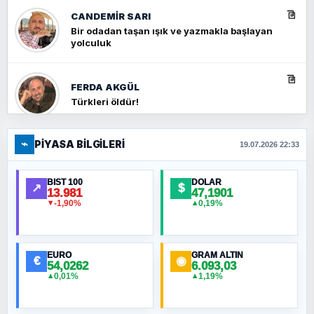
CANDEMIR SARI
Bir odadan taşan ışık ve yazmakla başlayan
yolculuk
FERDA AKGÜL
Türkleri öldür!
⌁
PIYASA BILGILERI
FERHAT BÜYÜKKALKAN
19.07.2026 22:33
Ankara Zirvesi: NATO Toplantısı mı, Yeni
Ortadoğu Haritasının Provası mı?
BIST 100
DOLAR
↗
$
13.981
47,1901
-1,90%
0,19%
▼
▲
HÜSEYIN MÜMTAZ BAYAZITOĞLU
Hilâl Bıyık, Kara Kalpak
EURO
GRAM ALTIN
€
◉
54,0262
6.093,03
0,01%
1,19%
▲
▲
MURAT ÖZKAN
Toplumdaki Ur: Kesin İnançlılar