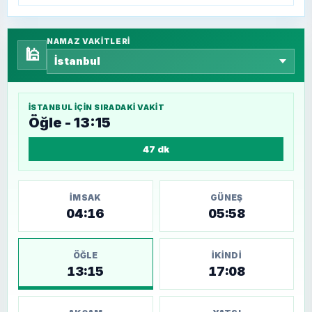
NAMAZ VAKITLERI
🕌
İSTANBUL
IÇIN SIRADAKI VAKIT
Öğle - 13:15
47 dk
İMSAK
GÜNEŞ
04:16
05:58
ÖĞLE
İKINDI
13:15
17:08