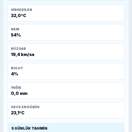
HISSEDILEN
32,0°C
NEM
54%
RÜZGAR
19,4 km/sa
BULUT
4%
YAĞIŞ
0,0 mm
GECE EN DÜŞÜK
23,1°C
5 GÜNLÜK TAHMIN