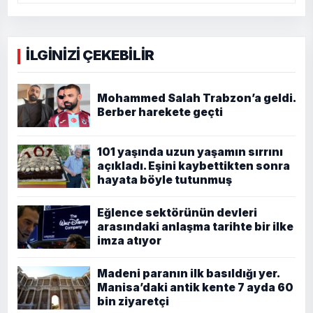
İLGİNİZİ ÇEKEBİLİR
Mohammed Salah Trabzon’a geldi.
Berber harekete geçti
101 yaşında uzun yaşamın sırrını
açıkladı. Eşini kaybettikten sonra
hayata böyle tutunmuş
Eğlence sektörünün devleri
arasındaki anlaşma tarihte bir ilke
imza atıyor
Madeni paranın ilk basıldığı yer.
Manisa’daki antik kente 7 ayda 60
bin ziyaretçi