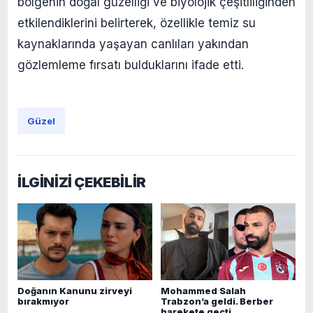
bölgenin doğal güzelliği ve biyolojik çeşitliliğinden
etkilendiklerini belirterek, özellikle temiz su
kaynaklarında yaşayan canlıları yakından
gözlemleme fırsatı bulduklarını ifade etti.
Güzel
İLGİNİZİ ÇEKEBİLİR
Doğanın Kanunu zirveyi
Mohammed Salah
bırakmıyor
Trabzon’a geldi. Berber
harekete geçti