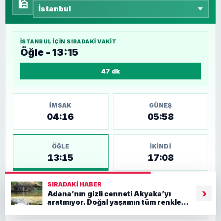
🕌
İSTANBUL
IÇIN SIRADAKI VAKIT
Öğle - 13:15
47 dk
İMSAK
GÜNEŞ
04:16
05:58
ÖĞLE
İKINDI
13:15
17:08
SIRADAKI HABER
AKŞAM
YATSI
›
Adana’nın gizli cenneti Akyaka’yı
20:23
21:57
aratmıyor. Doğal yaşamın tüm renkleri
bir arada