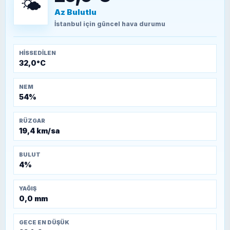
🌤️
Az Bulutlu
TEOMAN ALPASLAN
Kütahya-Eskişehir Muharebeleri (10-24
İstanbul
için güncel hava durumu
Temmuz 1921)
HISSEDILEN
32,0°C
NEM
54%
RÜZGAR
19,4 km/sa
BULUT
4%
YAĞIŞ
0,0 mm
GECE EN DÜŞÜK