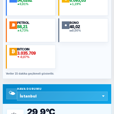
54,0262
6.093,03
0,01%
1,19%
▲
▲
MURAT ÖZKAN
Toplumdaki Ur: Kesin İnançlılar
PETROL
BONO
⛽
●
88,21
40,02
NURETTIN BÖLÜK
4,73%
0,00%
▲
▬
Şura suresi 10. Ayet
BITCOIN
ORHAN KILIÇOĞLU
₿
3.035.709
Fahişeye beyinli bir müstevli alçağına
-0,07%
▼
cevabımdır
Veriler 15 dakika geçikmeli gösterilir.
SAVAŞ ŞAHİN
Yazara ait yazı bulunamadı
HAVA DURUMU
🌤️
SEYFULLAH ÇİÇEK
15 Temmuz’a giden yolun taşları nasıl
döşendi?
29,9°C