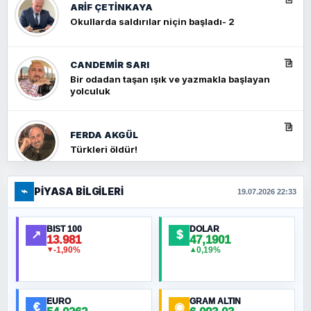
ARIF ÇETİNKAYA
Okullarda saldırılar niçin başladı- 2
CANDEMIR SARI
Bir odadan taşan ışık ve yazmakla başlayan
yolculuk
FERDA AKGÜL
Türkleri öldür!
⌁
PIYASA BILGILERI
FERHAT BÜYÜKKALKAN
19.07.2026 22:33
Ankara Zirvesi: NATO Toplantısı mı, Yeni
Ortadoğu Haritasının Provası mı?
BIST 100
DOLAR
↗
$
13.981
47,1901
-1,90%
0,19%
▼
▲
HÜSEYIN MÜMTAZ BAYAZITOĞLU
Hilâl Bıyık, Kara Kalpak
EURO
GRAM ALTIN
€
◉