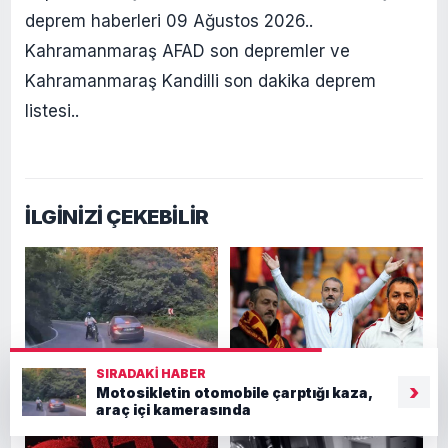
deprem haberleri 09 Ağustos 2026..
Kahramanmaraş AFAD son depremler ve
Kahramanmaraş Kandilli son dakika deprem
listesi..
İLGİNİZİ ÇEKEBİLİR
Motosikletin otomobile
UltraAslan taraftar grubu
SIRADAKI HABER
›
çarptığı kaza, araç içi
lideri Sebahattin Şirin
Motosikletin otomobile çarptığı kaza,
kamerasında
gözaltına alındı
araç içi kamerasında