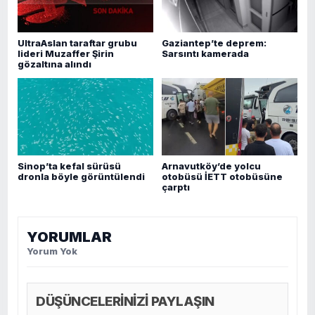
UltraAslan taraftar grubu
Gaziantep’te deprem:
lideri Muzaffer Şirin
Sarsıntı kamerada
gözaltına alındı
Sinop’ta kefal sürüsü
Arnavutköy’de yolcu
dronla böyle görüntülendi
otobüsü İETT otobüsüne
çarptı
YORUMLAR
Yorum Yok
DÜŞÜNCELERİNİZİ PAYLAŞIN