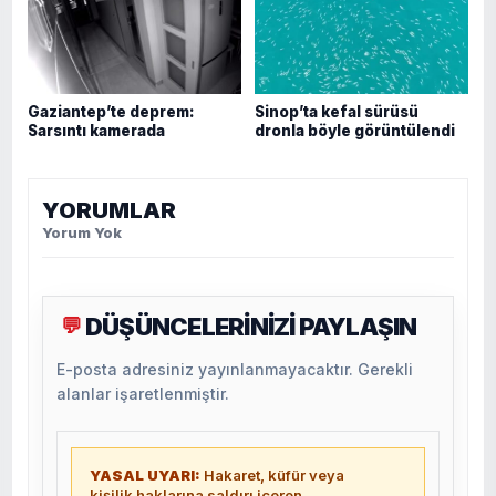
Gaziantep’te deprem:
Sinop’ta kefal sürüsü
Sarsıntı kamerada
dronla böyle görüntülendi
YORUMLAR
Yorum Yok
DÜŞÜNCELERİNİZİ PAYLAŞIN
💬
E-posta adresiniz yayınlanmayacaktır. Gerekli
alanlar işaretlenmiştir.
YASAL UYARI:
Hakaret, küfür veya
kişilik haklarına saldırı içeren