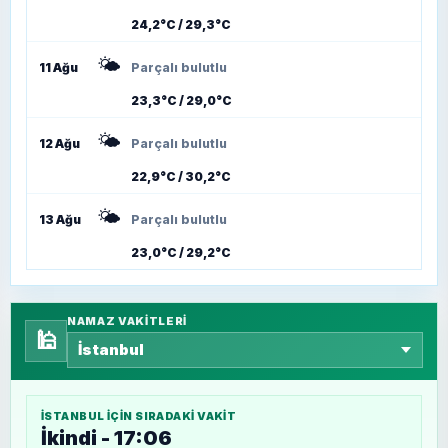
24,2°C / 29,3°C
🌤️
11 Ağu
Parçalı bulutlu
23,3°C / 29,0°C
🌤️
12 Ağu
Parçalı bulutlu
22,9°C / 30,2°C
🌤️
13 Ağu
Parçalı bulutlu
23,0°C / 29,2°C
NAMAZ VAKITLERI
🕌
İSTANBUL
IÇIN SIRADAKI VAKIT
İkindi - 17:06