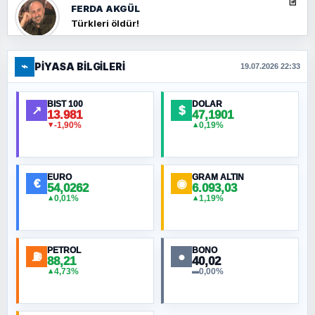
FERDA AKGÜL
Türkleri öldür!
⌁
PIYASA BILGILERI
FERHAT BÜYÜKKALKAN
19.07.2026 22:33
Ankara Zirvesi: NATO Toplantısı mı, Yeni
Ortadoğu Haritasının Provası mı?
BIST 100
DOLAR
↗
$
13.981
47,1901
-1,90%
0,19%
▼
▲
HÜSEYIN MÜMTAZ BAYAZITOĞLU
Hilâl Bıyık, Kara Kalpak
EURO
GRAM ALTIN
€
◉
54,0262
6.093,03
0,01%
1,19%
▲
▲
MURAT ÖZKAN
Toplumdaki Ur: Kesin İnançlılar
PETROL
BONO
⛽
●
88,21
40,02
NURETTIN BÖLÜK
4,73%
0,00%
▲
▬
Şura suresi 10. Ayet