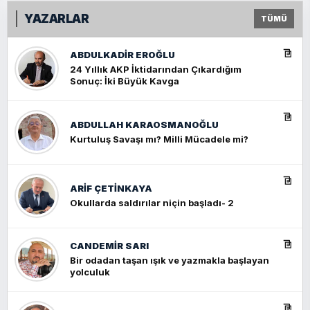
YAZARLAR
TÜMÜ
ABDULKADIR EROĞLU
24 Yıllık AKP İktidarından Çıkardığım
Sonuç: İki Büyük Kavga
ABDULLAH KARAOSMANOĞLU
Kurtuluş Savaşı mı? Milli Mücadele mi?
ARIF ÇETİNKAYA
Okullarda saldırılar niçin başladı- 2
CANDEMIR SARI
Bir odadan taşan ışık ve yazmakla başlayan
yolculuk