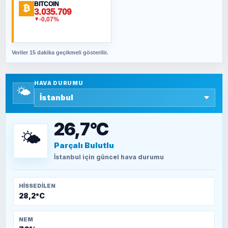
BITCOIN
ORHAN KILIÇOĞLU
₿
3.035.709
Fahişeye beyinli bir müstevli alçağına
-0,07%
▼
cevabımdır
Veriler 15 dakika geçikmeli gösterilir.
SAVAŞ ŞAHİN
Yazara ait yazı bulunamadı
HAVA DURUMU
🌤️
SEYFULLAH ÇİÇEK
15 Temmuz’a giden yolun taşları nasıl
döşendi?
26,7°C
🌤️
Parçalı Bulutlu
TEOMAN ALPASLAN
Kütahya-Eskişehir Muharebeleri (10-24
İstanbul
için güncel hava durumu
Temmuz 1921)
HISSEDILEN
28,2°C
NEM