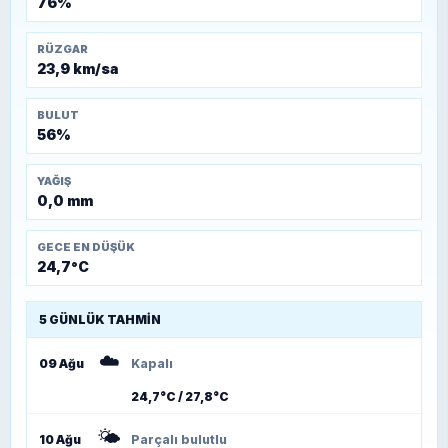
76%
RÜZGAR
23,9 km/sa
BULUT
56%
YAĞIŞ
0,0 mm
GECE EN DÜŞÜK
24,7°C
5 GÜNLÜK TAHMIN
☁️
09 Ağu
Kapalı
24,7°C / 27,8°C
🌤️
10 Ağu
Parçalı bulutlu