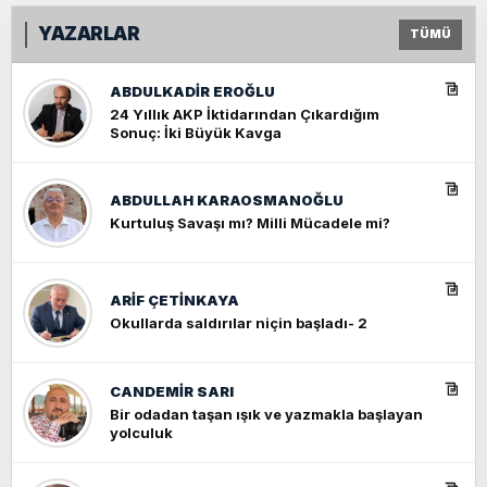
YAZARLAR
TÜMÜ
ABDULKADIR EROĞLU
24 Yıllık AKP İktidarından Çıkardığım
Sonuç: İki Büyük Kavga
ABDULLAH KARAOSMANOĞLU
Kurtuluş Savaşı mı? Milli Mücadele mi?
ARIF ÇETİNKAYA
Okullarda saldırılar niçin başladı- 2
CANDEMIR SARI
Bir odadan taşan ışık ve yazmakla başlayan
yolculuk