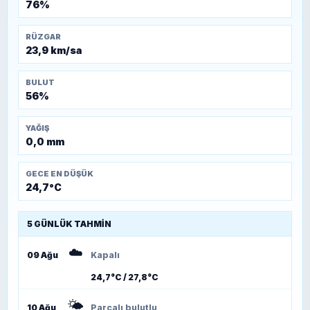
76%
RÜZGAR
23,9 km/sa
BULUT
56%
YAĞIŞ
0,0 mm
GECE EN DÜŞÜK
24,7°C
5 GÜNLÜK TAHMIN
☁️
09 Ağu
Kapalı
24,7°C / 27,8°C
🌤️
10 Ağu
Parçalı bulutlu