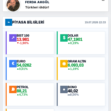
FERDA AKGÜL
Türkleri öldür!
⌁
PIYASA BILGILERI
FERHAT BÜYÜKKALKAN
19.07.2026 22:33
Ankara Zirvesi: NATO Toplantısı mı, Yeni
Ortadoğu Haritasının Provası mı?
BIST 100
DOLAR
↗
$
13.981
47,1901
-1,90%
0,19%
▼
▲
HÜSEYIN MÜMTAZ BAYAZITOĞLU
Hilâl Bıyık, Kara Kalpak
EURO
GRAM ALTIN
€
◉
54,0262
6.093,03
0,01%
1,19%
▲
▲
MURAT ÖZKAN
Toplumdaki Ur: Kesin İnançlılar
PETROL
BONO
⛽
●
88,21
40,02
NURETTIN BÖLÜK
4,73%
0,00%
▲
▬
Şura suresi 10. Ayet