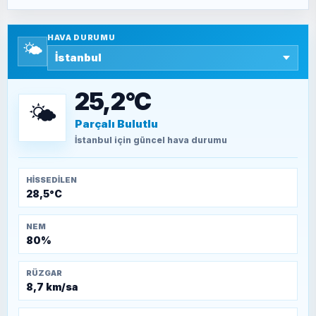
SAVAŞ ŞAHİN
Yazara ait yazı bulunamadı
HAVA DURUMU
🌤️
SEYFULLAH ÇİÇEK
15 Temmuz’a giden yolun taşları nasıl
döşendi?
25,2°C
🌤️
Parçalı Bulutlu
TEOMAN ALPASLAN
Kütahya-Eskişehir Muharebeleri (10-24
İstanbul
için güncel hava durumu
Temmuz 1921)
HISSEDILEN
28,5°C
NEM
80%
RÜZGAR
8,7 km/sa