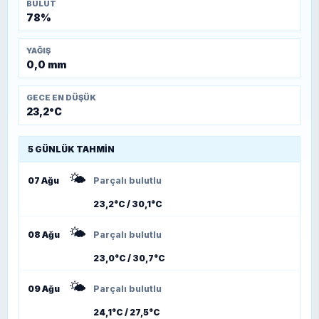
BULUT
78%
YAĞIŞ
0,0 mm
GECE EN DÜŞÜK
23,2°C
5 GÜNLÜK TAHMIN
🌤️
07 Ağu
Parçalı bulutlu
23,2°C / 30,1°C
🌤️
08 Ağu
Parçalı bulutlu
23,0°C / 30,7°C
🌤️
09 Ağu
Parçalı bulutlu
24,1°C / 27,5°C