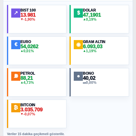
Ankara Zirvesi: NATO Toplantısı mı, Yeni
Ortadoğu Haritasının Provası mı?
BIST 100
DOLAR
↗
$
13.981
47,1901
-1,90%
0,19%
▼
▲
HÜSEYIN MÜMTAZ BAYAZITOĞLU
Hilâl Bıyık, Kara Kalpak
EURO
GRAM ALTIN
€
◉
54,0262
6.093,03
0,01%
1,19%
▲
▲
MURAT ÖZKAN
Toplumdaki Ur: Kesin İnançlılar
PETROL
BONO
⛽
●
88,21
40,02
NURETTIN BÖLÜK
4,73%
0,00%
▲
▬
Şura suresi 10. Ayet
BITCOIN
ORHAN KILIÇOĞLU
₿
3.035.709
Fahişeye beyinli bir müstevli alçağına
-0,07%
▼
cevabımdır
Veriler 15 dakika geçikmeli gösterilir.