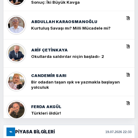
Sonuç: İki Büyük Kavga
ABDULLAH KARAOSMANOĞLU
Kurtuluş Savaşı mı? Milli Mücadele mi?
ARIF ÇETİNKAYA
Okullarda saldırılar niçin başladı- 2
CANDEMIR SARI
Bir odadan taşan ışık ve yazmakla başlayan
yolculuk
FERDA AKGÜL
Türkleri öldür!
⌁
PIYASA BILGILERI
FERHAT BÜYÜKKALKAN
19.07.2026 22:33