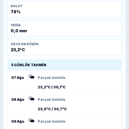
BULUT
78%
YAĞIŞ
0,0 mm
GECE EN DÜŞÜK
23,2°C
5 GÜNLÜK TAHMIN
🌤️
07 Ağu
Parçalı bulutlu
23,2°C / 30,1°C
🌤️
08 Ağu
Parçalı bulutlu
23,0°C / 30,7°C
🌤️
09 Ağu
Parçalı bulutlu