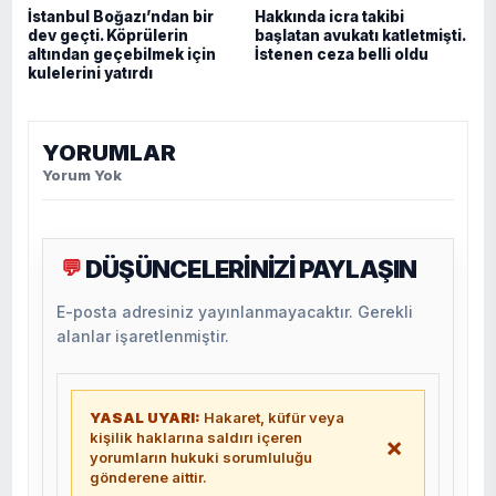
İstanbul Boğazı’ndan bir
Hakkında icra takibi
dev geçti. Köprülerin
başlatan avukatı katletmişti.
altından geçebilmek için
İstenen ceza belli oldu
kulelerini yatırdı
YORUMLAR
Yorum Yok
DÜŞÜNCELERİNİZİ PAYLAŞIN
💬
E-posta adresiniz yayınlanmayacaktır. Gerekli
alanlar işaretlenmiştir.
YASAL UYARI:
Hakaret, küfür veya
kişilik haklarına saldırı içeren
×
yorumların hukuki sorumluluğu
gönderene aittir.