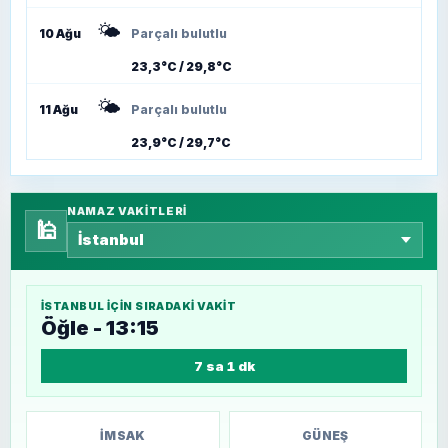
🌤️
10 Ağu
Parçalı bulutlu
23,3°C / 29,8°C
🌤️
11 Ağu
Parçalı bulutlu
23,9°C / 29,7°C
NAMAZ VAKITLERI
🕌
İSTANBUL
IÇIN SIRADAKI VAKIT
Öğle - 13:15
7 sa 1 dk
İMSAK
GÜNEŞ