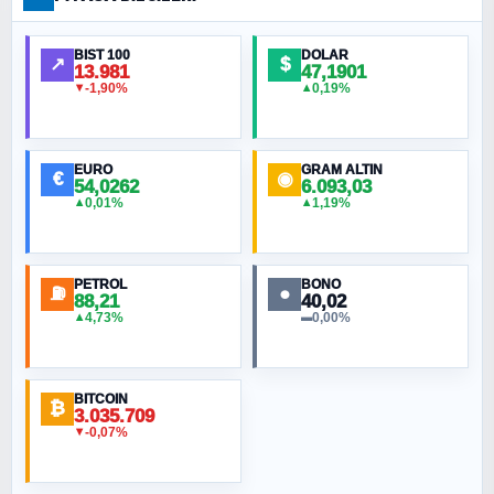
Ankara Zirvesi: NATO Toplantısı mı, Yeni
Ortadoğu Haritasının Provası mı?
BIST 100
DOLAR
↗
$
13.981
47,1901
-1,90%
0,19%
▼
▲
HÜSEYIN MÜMTAZ BAYAZITOĞLU
Hilâl Bıyık, Kara Kalpak
EURO
GRAM ALTIN
€
◉
54,0262
6.093,03
0,01%
1,19%
▲
▲
MURAT ÖZKAN
Toplumdaki Ur: Kesin İnançlılar
PETROL
BONO
⛽
●
88,21
40,02
NURETTIN BÖLÜK
4,73%
0,00%
▲
▬
Şura suresi 10. Ayet
BITCOIN
ORHAN KILIÇOĞLU
₿
3.035.709
Fahişeye beyinli bir müstevli alçağına
-0,07%
▼
cevabımdır