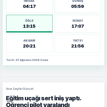
İMSAK
GÜNEŞ
04:17
05:59
ÖĞLE
İKINDI
13:15
17:07
AKŞAM
YATSI
20:21
21:56
Tarih: 07 Ağustos 2026 Cuma
Ana Sayfa
›
Güncel
Eğitim uçağı sert iniş yaptı.
Öğrenci pilot yaralandı