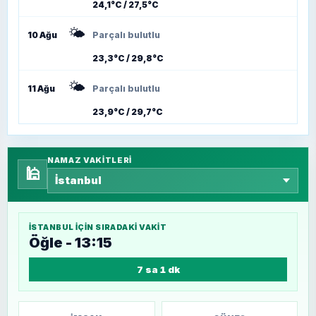
24,1°C / 27,5°C
🌤️
10 Ağu
Parçalı bulutlu
23,3°C / 29,8°C
🌤️
11 Ağu
Parçalı bulutlu
23,9°C / 29,7°C
NAMAZ VAKITLERI
🕌
İSTANBUL
IÇIN SIRADAKI VAKIT
Öğle - 13:15
7 sa 1 dk