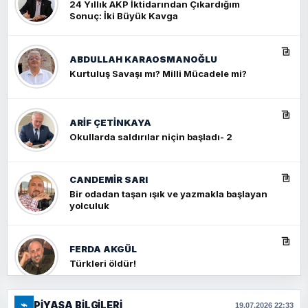
24 Yıllık AKP İktidarından Çıkardığım
Sonuç: İki Büyük Kavga
ABDULLAH KARAOSMANOĞLU
Kurtuluş Savaşı mı? Milli Mücadele mi?
ARIF ÇETİNKAYA
Okullarda saldırılar niçin başladı- 2
CANDEMIR SARI
Bir odadan taşan ışık ve yazmakla başlayan
yolculuk
FERDA AKGÜL
Türkleri öldür!
⌁
PIYASA BILGILERI
FERHAT BÜYÜKKALKAN
19.07.2026 22:33