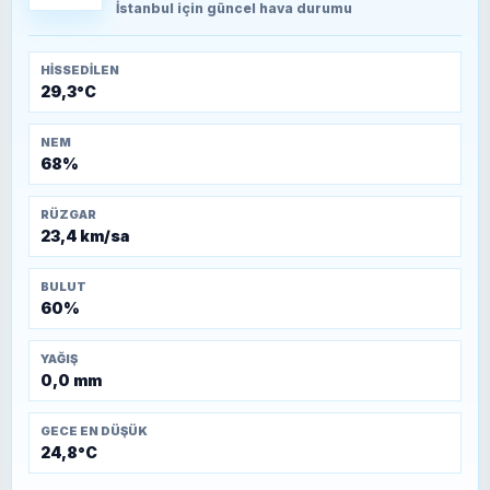
Kütahya-Eskişehir Muharebeleri (10-24
İstanbul
için güncel hava durumu
Temmuz 1921)
HISSEDILEN
29,3°C
NEM
68%
RÜZGAR
23,4 km/sa
BULUT
60%
YAĞIŞ
0,0 mm
GECE EN DÜŞÜK
24,8°C