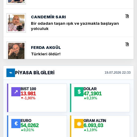
CANDEMIR SARI
Bir odadan taşan ışık ve yazmakla başlayan
yolculuk
FERDA AKGÜL
Türkleri öldür!
⌁
PIYASA BILGILERI
FERHAT BÜYÜKKALKAN
19.07.2026 22:33
Ankara Zirvesi: NATO Toplantısı mı, Yeni
Ortadoğu Haritasının Provası mı?
BIST 100
DOLAR
↗
$
13.981
47,1901
-1,90%
0,19%
▼
▲
HÜSEYIN MÜMTAZ BAYAZITOĞLU
Hilâl Bıyık, Kara Kalpak
EURO
GRAM ALTIN
€
◉
54,0262
6.093,03
0,01%
1,19%
▲
▲
MURAT ÖZKAN