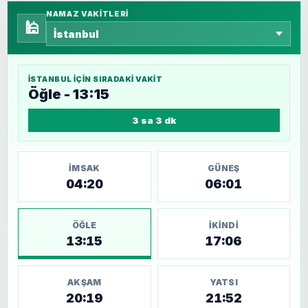
NAMAZ VAKITLERI
🕌
İSTANBUL
IÇIN SIRADAKI VAKIT
Öğle - 13:15
3 sa 3 dk
İMSAK
GÜNEŞ
04:20
06:01
ÖĞLE
İKINDI
13:15
17:06
AKŞAM
YATSI
20:19
21:52