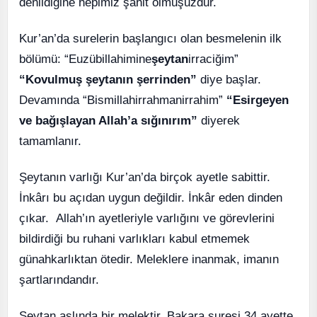
denildiğine hepimiz şahit olmuşuzdur.
Kur’an’da surelerin başlangıcı olan besmelenin ilk
bölümü: “Euzübillahimine
şeytan
irraciğim”
“Kovulmuş şeytanın şerrinden”
diye başlar.
Devamında “Bismillahirrahmanirrahim”
“Esirgeyen
ve bağışlayan Allah’a sığınırım”
diyerek
tamamlanır.
Şeytanın varlığı Kur’an’da birçok ayetle sabittir.
İnkârı bu açıdan uygun değildir. İnkâr eden dinden
çıkar. Allah’ın ayetleriyle varlığını ve görevlerini
bildirdiği bu ruhani varlıkları kabul etmemek
günahkarlıktan ötedir. Meleklere inanmak, imanın
şartlarındandır.
Şeytan aslında bir melektir. Bakara suresi 34.ayette,