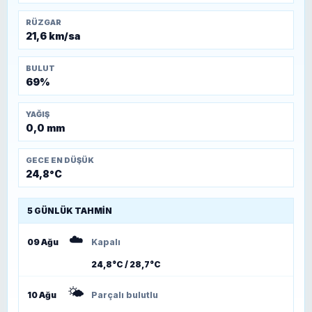
RÜZGAR
21,6 km/sa
BULUT
69%
YAĞIŞ
0,0 mm
GECE EN DÜŞÜK
24,8°C
5 GÜNLÜK TAHMIN
☁️
09 Ağu
Kapalı
24,8°C / 28,7°C
🌤️
10 Ağu
Parçalı bulutlu