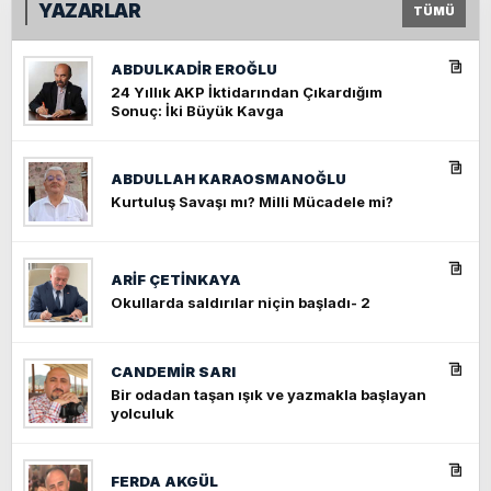
YAZARLAR
TÜMÜ
ABDULKADIR EROĞLU
24 Yıllık AKP İktidarından Çıkardığım
Sonuç: İki Büyük Kavga
ABDULLAH KARAOSMANOĞLU
Kurtuluş Savaşı mı? Milli Mücadele mi?
ARIF ÇETİNKAYA
Okullarda saldırılar niçin başladı- 2
CANDEMIR SARI
Bir odadan taşan ışık ve yazmakla başlayan
yolculuk
FERDA AKGÜL