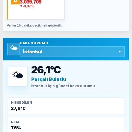
₿
3.035.709
Fahişeye beyinli bir müstevli alçağına
-0,07%
▼
cevabımdır
Veriler 15 dakika geçikmeli gösterilir.
SAVAŞ ŞAHİN
Yazara ait yazı bulunamadı
HAVA DURUMU
🌤️
SEYFULLAH ÇİÇEK
15 Temmuz’a giden yolun taşları nasıl
döşendi?
26,1°C
🌤️
Parçalı Bulutlu
TEOMAN ALPASLAN
Kütahya-Eskişehir Muharebeleri (10-24
İstanbul
için güncel hava durumu
Temmuz 1921)
HISSEDILEN
27,6°C
NEM
76%