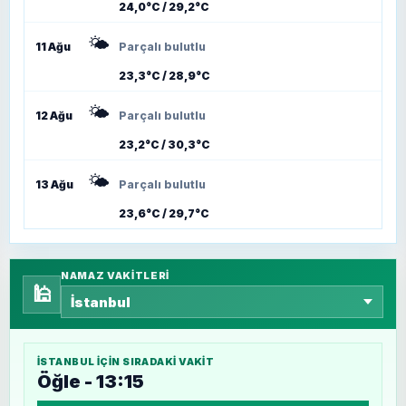
24,0°C / 29,2°C
🌤️
11 Ağu
Parçalı bulutlu
23,3°C / 28,9°C
🌤️
12 Ağu
Parçalı bulutlu
23,2°C / 30,3°C
🌤️
13 Ağu
Parçalı bulutlu
23,6°C / 29,7°C
NAMAZ VAKITLERI
🕌
İSTANBUL
IÇIN SIRADAKI VAKIT
Öğle - 13:15