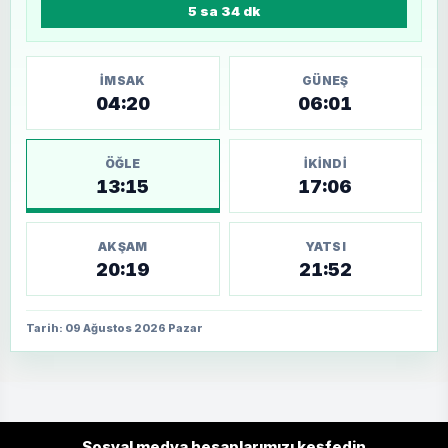
5 sa 34 dk
İMSAK
GÜNEŞ
04:20
06:01
ÖĞLE
İKINDI
13:15
17:06
AKŞAM
YATSI
20:19
21:52
Tarih: 09 Ağustos 2026 Pazar
Sosyal medya hesaplarımızı keşfedin