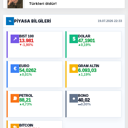
Türkleri öldür!
⌁
PIYASA BILGILERI
FERHAT BÜYÜKKALKAN
19.07.2026 22:33
Ankara Zirvesi: NATO Toplantısı mı, Yeni
Ortadoğu Haritasının Provası mı?
BIST 100
DOLAR
↗
$
13.981
47,1901
-1,90%
0,19%
▼
▲
HÜSEYIN MÜMTAZ BAYAZITOĞLU
Hilâl Bıyık, Kara Kalpak
EURO
GRAM ALTIN
€
◉
54,0262
6.093,03
0,01%
1,19%
▲
▲
MURAT ÖZKAN
Toplumdaki Ur: Kesin İnançlılar
PETROL
BONO
⛽
●
88,21
40,02
NURETTIN BÖLÜK
4,73%
0,00%
▲
▬
Şura suresi 10. Ayet
BITCOIN
ORHAN KILIÇOĞLU