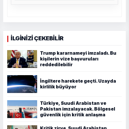
İLGİNİZİ ÇEKEBİLİR
Trump kararnameyi imzaladı. Bu
kişilerin vize başvuruları
reddedilebilir
İngiltere harekete geçti. Uzayda
kirlilik büyüyor
Türkiye, Suudi Arabistan ve
Pakistan imzalayacak. Bölgesel
güvenlik için kritik anlaşma
Kritik zirve. Suudi Arabistan,