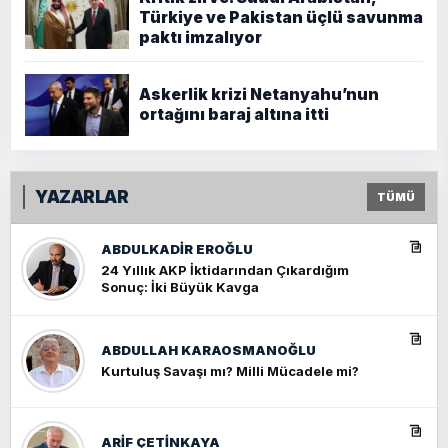
Türkiye ve Pakistan üçlü savunma
paktı imzalıyor
Askerlik krizi Netanyahu’nun
ortağını baraj altına itti
YAZARLAR
TÜMÜ
ABDULKADIR EROĞLU
24 Yıllık AKP İktidarından Çıkardığım
Sonuç: İki Büyük Kavga
ABDULLAH KARAOSMANOĞLU
Kurtuluş Savaşı mı? Milli Mücadele mi?
ARIF ÇETİNKAYA