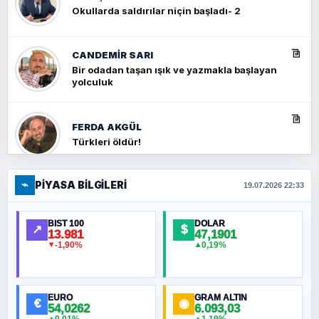
Okullarda saldırılar niçin başladı- 2
CANDEMIR SARI
Bir odadan taşan ışık ve yazmakla başlayan
yolculuk
FERDA AKGÜL
Türkleri öldür!
⌁
PIYASA BILGILERI
FERHAT BÜYÜKKALKAN
19.07.2026 22:33
Ankara Zirvesi: NATO Toplantısı mı, Yeni
Ortadoğu Haritasının Provası mı?
BIST 100
DOLAR
↗
$
13.981
47,1901
-1,90%
0,19%
▼
▲
HÜSEYIN MÜMTAZ BAYAZITOĞLU
Hilâl Bıyık, Kara Kalpak
EURO
GRAM ALTIN
€
◉
54,0262
6.093,03
0,01%
1,19%
▲
▲