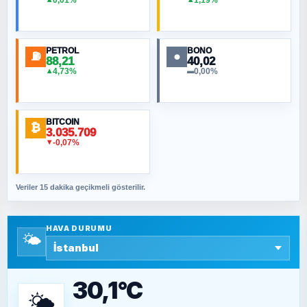
MURAT ÖZKAN
Toplumdaki Ur: Kesin İnançlılar
PETROL
BONO
⛽
●
88,21
40,02
NURETTIN BÖLÜK
4,73%
0,00%
▲
▬
Şura suresi 10. Ayet
BITCOIN
ORHAN KILIÇOĞLU
₿
3.035.709
Fahişeye beyinli bir müstevli alçağına
-0,07%
▼
cevabımdır
Veriler 15 dakika geçikmeli gösterilir.
SAVAŞ ŞAHİN
Yazara ait yazı bulunamadı
HAVA DURUMU
🌤️
SEYFULLAH ÇİÇEK
15 Temmuz’a giden yolun taşları nasıl
döşendi?
30,1°C
🌤️