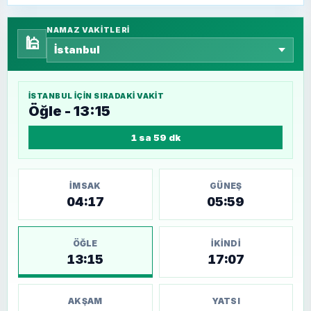
NAMAZ VAKITLERI
🕌
İSTANBUL
IÇIN SIRADAKI VAKIT
Öğle - 13:15
1 sa 59 dk
İMSAK
GÜNEŞ
04:17
05:59
ÖĞLE
İKINDI
13:15
17:07
AKŞAM
YATSI