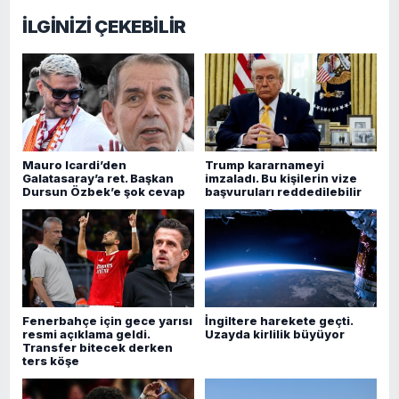
İLGİNİZİ ÇEKEBİLİR
Mauro Icardi’den
Trump kararnameyi
Galatasaray’a ret. Başkan
imzaladı. Bu kişilerin vize
Dursun Özbek’e şok cevap
başvuruları reddedilebilir
Fenerbahçe için gece yarısı
İngiltere harekete geçti.
resmi açıklama geldi.
Uzayda kirlilik büyüyor
Transfer bitecek derken
ters köşe