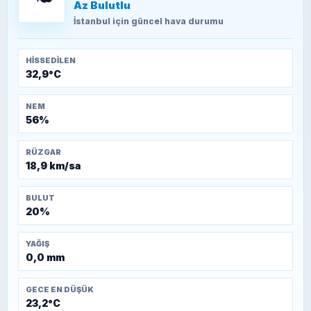
Az Bulutlu
TEOMAN ALPASLAN
Kütahya-Eskişehir Muharebeleri (10-24
İstanbul
için güncel hava durumu
Temmuz 1921)
HISSEDILEN
32,9°C
NEM
56%
RÜZGAR
18,9 km/sa
BULUT
20%
YAĞIŞ
0,0 mm
GECE EN DÜŞÜK
23,2°C