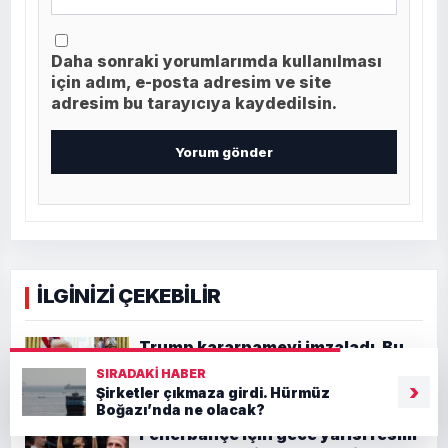
Daha sonraki yorumlarımda kullanılması
için adım, e-posta adresim ve site
adresim bu tarayıcıya kaydedilsin.
İLGİNİZİ ÇEKEBİLİR
Trump kararnameyi imzaladı. Bu
kişilerin vize başvuruları
SIRADAKI HABER
reddedilebilir
›
Şirketler çıkmaza girdi. Hürmüz
Boğazı’nda ne olacak?
Fenerbahçe için gece yarısı resmi