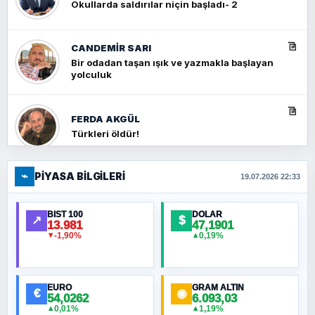
Okullarda saldırılar niçin başladı- 2
CANDEMIR SARI
Bir odadan taşan ışık ve yazmakla başlayan
yolculuk
FERDA AKGÜL
Türkleri öldür!
⌁
PIYASA BILGILERI
FERHAT BÜYÜKKALKAN
19.07.2026 22:33
Ankara Zirvesi: NATO Toplantısı mı, Yeni
Ortadoğu Haritasının Provası mı?
BIST 100
DOLAR
↗
$
13.981
47,1901
-1,90%
0,19%
▼
▲
HÜSEYIN MÜMTAZ BAYAZITOĞLU
Hilâl Bıyık, Kara Kalpak
EURO
GRAM ALTIN
€
◉
54,0262
6.093,03
0,01%
1,19%
▲
▲
MURAT ÖZKAN