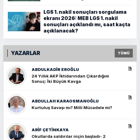
LGS 1. nakil sonuçları sorgulama
ekranı 2026: MEB LGS 1. nakil
sonuçları açıklandı mı, saat kaçta
açıklanacak?
YAZARLAR
TÜMÜ
ABDULKADIR EROĞLU
24 Yıllık AKP İktidarından Çıkardığım
Sonuç: İki Büyük Kavga
ABDULLAH KARAOSMANOĞLU
Kurtuluş Savaşı mı? Milli Mücadele mi?
ARIF ÇETİNKAYA
Okullarda saldırılar niçin başladı- 2