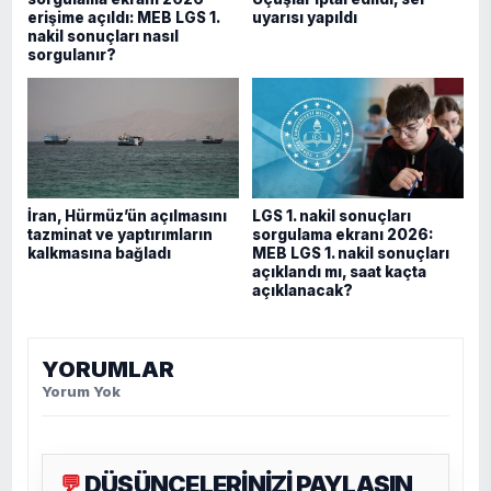
erişime açıldı: MEB LGS 1.
uyarısı yapıldı
nakil sonuçları nasıl
sorgulanır?
İran, Hürmüz’ün açılmasını
LGS 1. nakil sonuçları
tazminat ve yaptırımların
sorgulama ekranı 2026:
kalkmasına bağladı
MEB LGS 1. nakil sonuçları
açıklandı mı, saat kaçta
açıklanacak?
YORUMLAR
Yorum Yok
DÜŞÜNCELERİNİZİ PAYLAŞIN
💬