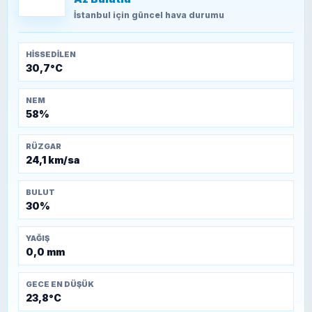
TEOMAN ALPASLAN
Kütahya-Eskişehir Muharebeleri (10-24
İstanbul
için güncel hava durumu
Temmuz 1921)
HISSEDILEN
30,7°C
NEM
58%
RÜZGAR
24,1 km/sa
BULUT
30%
YAĞIŞ
0,0 mm
GECE EN DÜŞÜK
23,8°C