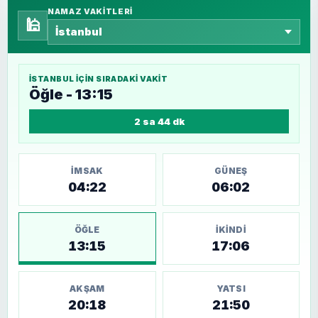
NAMAZ VAKITLERI
🕌
İSTANBUL
IÇIN SIRADAKI VAKIT
Öğle - 13:15
2 sa 44 dk
İMSAK
GÜNEŞ
04:22
06:02
ÖĞLE
İKINDI
13:15
17:06
AKŞAM
YATSI
20:18
21:50