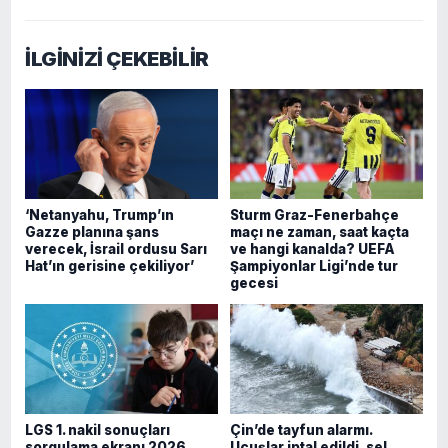
İLGİNİZİ ÇEKEBİLİR
‘Netanyahu, Trump’ın
Sturm Graz-Fenerbahçe
Gazze planına şans
maçı ne zaman, saat kaçta
verecek, İsrail ordusu Sarı
ve hangi kanalda? UEFA
Hat’ın gerisine çekiliyor’
Şampiyonlar Ligi’nde tur
gecesi
LGS 1. nakil sonuçları
Çin’de tayfun alarmı.
sorgulama ekranı 2026
Uçuşlar iptal edildi, sel