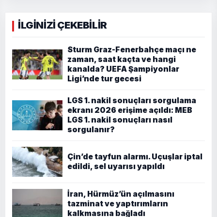
İLGİNİZİ ÇEKEBİLİR
Sturm Graz-Fenerbahçe maçı ne
zaman, saat kaçta ve hangi
kanalda? UEFA Şampiyonlar
Ligi’nde tur gecesi
LGS 1. nakil sonuçları sorgulama
ekranı 2026 erişime açıldı: MEB
LGS 1. nakil sonuçları nasıl
sorgulanır?
Çin’de tayfun alarmı. Uçuşlar iptal
edildi, sel uyarısı yapıldı
İran, Hürmüz’ün açılmasını
tazminat ve yaptırımların
kalkmasına bağladı