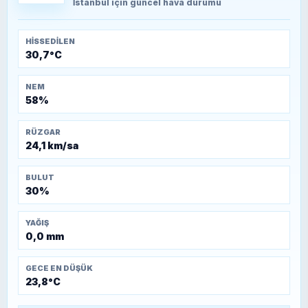
Kütahya-Eskişehir Muharebeleri (10-24
İstanbul
için güncel hava durumu
Temmuz 1921)
HISSEDILEN
30,7°C
NEM
58%
RÜZGAR
24,1 km/sa
BULUT
30%
YAĞIŞ
0,0 mm
GECE EN DÜŞÜK
23,8°C