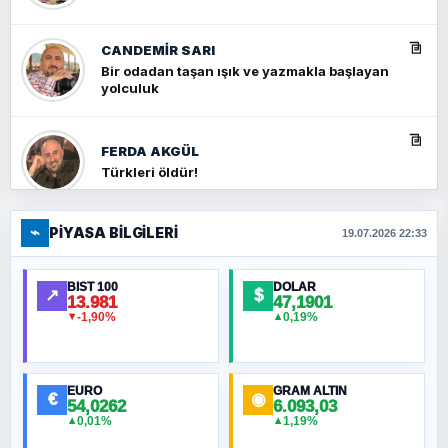
CANDEMIR SARI
Bir odadan taşan ışık ve yazmakla başlayan
yolculuk
FERDA AKGÜL
Türkleri öldür!
⌁
PIYASA BILGILERI
FERHAT BÜYÜKKALKAN
19.07.2026 22:33
Ankara Zirvesi: NATO Toplantısı mı, Yeni
Ortadoğu Haritasının Provası mı?
BIST 100
DOLAR
↗
$
13.981
47,1901
-1,90%
0,19%
▼
▲
HÜSEYIN MÜMTAZ BAYAZITOĞLU
Hilâl Bıyık, Kara Kalpak
EURO
GRAM ALTIN
€
◉
54,0262
6.093,03
0,01%
1,19%
▲
▲
MURAT ÖZKAN
Toplumdaki Ur: Kesin İnançlılar