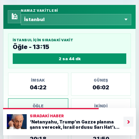
NAMAZ VAKITLERI
🕌
İSTANBUL
IÇIN SIRADAKI VAKIT
Öğle - 13:15
2 sa 44 dk
İMSAK
GÜNEŞ
04:22
06:02
ÖĞLE
İKINDI
13:15
17:06
SIRADAKI HABER
›
‘Netanyahu, Trump’ın Gazze planına
şans verecek, İsrail ordusu Sarı Hat’ın
AKŞAM
YATSI
gerisine çekiliyor’
20:18
21:50