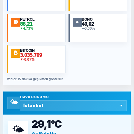
Toplumdaki Ur: Kesin İnançlılar
PETROL
BONO
⛽
●
88,21
40,02
NURETTIN BÖLÜK
4,73%
0,00%
▲
▬
Şura suresi 10. Ayet
BITCOIN
ORHAN KILIÇOĞLU
₿
3.035.709
Fahişeye beyinli bir müstevli alçağına
-0,07%
▼
cevabımdır
Veriler 15 dakika geçikmeli gösterilir.
SAVAŞ ŞAHİN
Yazara ait yazı bulunamadı
HAVA DURUMU
🌤️
SEYFULLAH ÇİÇEK
15 Temmuz’a giden yolun taşları nasıl
döşendi?
29,1°C
🌤️
Az Bulutlu