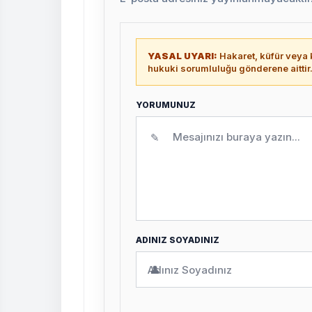
YASAL UYARI:
Hakaret, küfür veya k
hukuki sorumluluğu gönderene aittir
YORUMUNUZ
✎
ADINIZ SOYADINIZ
👤