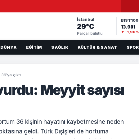
İstanbul
BIST100
29°C
13.981
▼ -1,90
Parçalı bulutlu
DÜNYA
EĞITIM
SAĞLIK
KÜLTÜR & SANAT
SPOR
 36’ya çıktı
urdu: Meyyit sayısı
 hortum 36 kişinin hayatını kaybetmesine neden
ktasına geldi. Türk Dışişleri de hortuma