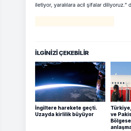
iletiyor, yaralılara acil şifalar diliyoruz.” 
İLGİNİZİ ÇEKEBİLİR
İngiltere harekete geçti.
Türkiye
Uzayda kirlilik büyüyor
ve Paki
Bölgesel
anlaşm