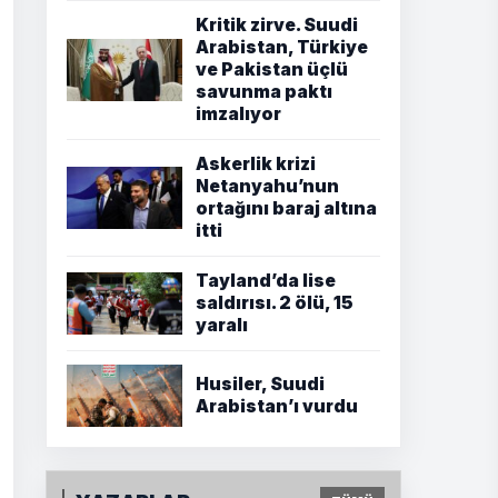
Kritik zirve. Suudi
Arabistan, Türkiye
ve Pakistan üçlü
savunma paktı
imzalıyor
Askerlik krizi
Netanyahu’nun
ortağını baraj altına
itti
Tayland’da lise
saldırısı. 2 ölü, 15
yaralı
Husiler, Suudi
Arabistan’ı vurdu