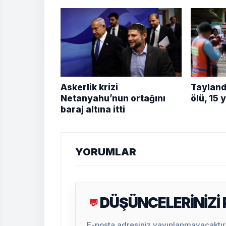
Askerlik krizi
Tayland’
Netanyahu’nun ortağını
ölü, 15 
baraj altına itti
YORUMLAR
DÜŞÜNCELERİNİZİ
💬
E-posta adresiniz yayınlanmayacaktır. 