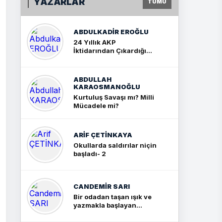
YAZARLAR
TÜMÜ
ABDULKADIR EROĞLU
24 Yıllık AKP
İktidarından Çıkardığım
Sonuç: İki Büyük Kavga
ABDULLAH
KARAOSMANOĞLU
Kurtuluş Savaşı mı? Milli
Mücadele mi?
ARIF ÇETİNKAYA
Okullarda saldırılar niçin
başladı- 2
CANDEMIR SARI
Bir odadan taşan ışık ve
yazmakla başlayan
yolculuk