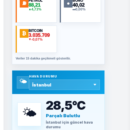
PETROL
BONO
NURETTIN BÖLÜK
⛽
●
88,21
40,02
Şura suresi 10. Ayet
4,73%
0,00%
▲
▬
ORHAN KILIÇOĞLU
BITCOIN
₿
3.035.709
Fahişeye beyinli bir
-0,07%
▼
müstevli alçağına
cevabımdır
Veriler 15 dakika geçikmeli gösterilir.
SAVAŞ ŞAHİN
Yazara ait yazı
bulunamadı
HAVA DURUMU
🌤️
SEYFULLAH ÇİÇEK
15 Temmuz’a giden
28,5°C
yolun taşları nasıl
döşendi?
🌤️
Parçalı Bulutlu
TEOMAN ALPASLAN
İstanbul
için güncel hava
Kütahya-Eskişehir
durumu