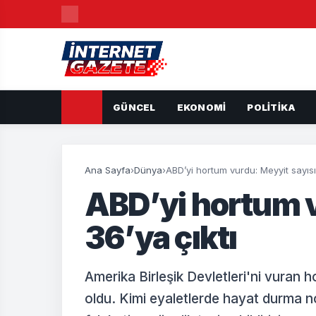
GÜNCEL
EKONOMI
POLITIKA
Ana Sayfa
›
Dünya
›
ABD’yi hortum vurdu: Meyyit sayısı
ABD’yi hortum v
36’ya çıktı
Amerika Birleşik Devletleri'ni vuran
oldu. Kimi eyaletlerde hayat durma no