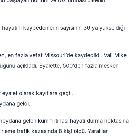
nu başlayan hortum ve toz fırtınası ülkenin
 hayatını kaybedenlerin sayısının 36’ya yükseldiği
en, en fazla vefat Missouri’de kaydedildi. Vali Mike
düğünü açıkladı. Eyalette, 500’den fazla mesken
eyalet olarak kayıtlara geçti.
ydana geldi.
 meydana gelen kum fırtınası hayatı durma noktasına
cirleme trafik kazasında 8 kişi öldü. Yaralılar