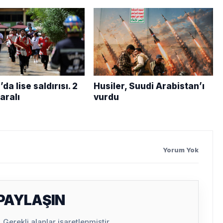
da lise saldırısı. 2
Husiler, Suudi Arabistan’ı
yaralı
vurdu
Yorum Yok
 PAYLAŞIN
Gerekli alanlar işaretlenmiştir.