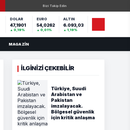
Bizi Takip Edin
DOLAR
EURO
ALTIN
47,1901
54,0262
6.093,03
%
▲ 0,19%
▲ 0,01%
▲ 1,19%
MAGAZIN
İLGİNİZİ ÇEKEBİLİR
Türkiye, Suudi
Arabistan ve
Pakistan
imzalayacak.
Bölgesel güvenlik
için kritik anlaşma