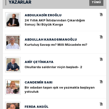
YAZARLAR
TÜMÜ
ABDULKADIR EROĞLU
24 Yıllık AKP İktidarından Çıkardığım
Sonuç: İki Büyük Kavga
ABDULLAH KARAOSMANOĞLU
Kurtuluş Savaşı mı? Milli Mücadele mi?
ARIF ÇETİNKAYA
Okullarda saldırılar niçin başladı- 2
CANDEMIR SARI
Bir odadan taşan ışık ve yazmakla başlayan
yolculuk
FERDA AKGÜL