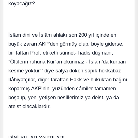
koyacağız?
İslâm dini ve İslâm ahlâkı son 200 yıl içinde en
büyük zararı AKP’den görmüş olup, böyle giderse,
bir taftan Prof. etiketli sünnet- hadis düşmanı,
”Ölülerin ruhuna Kur’an okunmaz’- İslam’da kurban
kesme yoktur”‘ diye salya döken sapık hokkabaz
İlâhiyatçılar, diğer taraftan Hakk ve hukuktan bağını
koparmış AKP’nin yüzünden câmiler tamamen
boşalıp, yeni yetişen nesillerimiz ya deist, ya da
ateist olacaklardır.
DİNİ YULAR YAPTILAR!