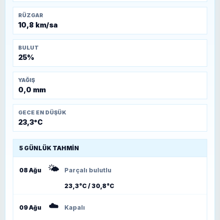
RÜZGAR
10,8 km/sa
BULUT
25%
YAĞIŞ
0,0 mm
GECE EN DÜŞÜK
23,3°C
5 GÜNLÜK TAHMIN
🌤️
08 Ağu
Parçalı bulutlu
23,3°C / 30,8°C
☁️
09 Ağu
Kapalı