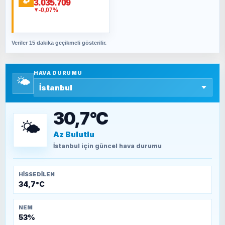
3.035.709
Fahişeye beyinli bir müstevli alçağına
-0,07%
▼
cevabımdır
Veriler 15 dakika geçikmeli gösterilir.
SAVAŞ ŞAHİN
Yazara ait yazı bulunamadı
HAVA DURUMU
🌤️
SEYFULLAH ÇİÇEK
15 Temmuz’a giden yolun taşları nasıl
döşendi?
30,7°C
🌤️
Az Bulutlu
TEOMAN ALPASLAN
Kütahya-Eskişehir Muharebeleri (10-24
İstanbul
için güncel hava durumu
Temmuz 1921)
HISSEDILEN
34,7°C
NEM
53%