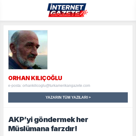
ORHAN KILIÇOĞLU
e-posta: orhankilicoglu@turkamerikangazete.com
YAZARIN TÜM YAZILARI >
AKP’yi göndermek her
Müslümana farzdır!