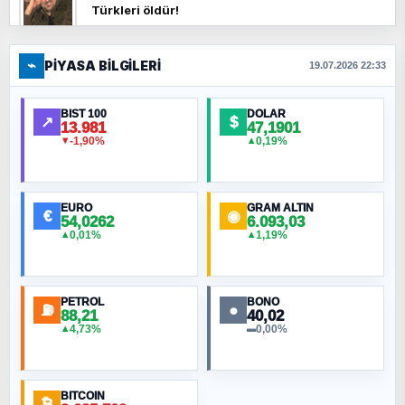
Türkleri öldür!
⌁
PIYASA BILGILERI
FERHAT BÜYÜKKALKAN
19.07.2026 22:33
Ankara Zirvesi: NATO Toplantısı mı, Yeni
Ortadoğu Haritasının Provası mı?
BIST 100
DOLAR
↗
$
13.981
47,1901
-1,90%
0,19%
▼
▲
HÜSEYIN MÜMTAZ BAYAZITOĞLU
Hilâl Bıyık, Kara Kalpak
EURO
GRAM ALTIN
€
◉
54,0262
6.093,03
0,01%
1,19%
▲
▲
MURAT ÖZKAN
Toplumdaki Ur: Kesin İnançlılar
PETROL
BONO
⛽
●
88,21
40,02
NURETTIN BÖLÜK
4,73%
0,00%
▲
▬
Şura suresi 10. Ayet
BITCOIN
ORHAN KILIÇOĞLU
₿