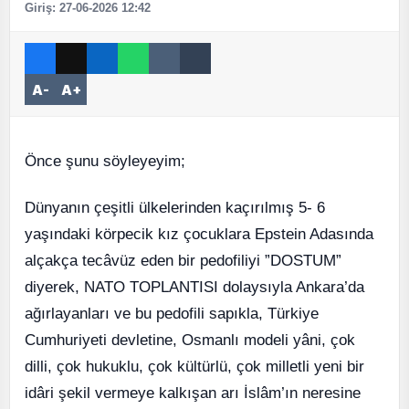
Giriş: 27-06-2026 12:42
A-
A+
Önce şunu söyleyeyim;
Dünyanın çeşitli ülkelerinden kaçırılmış 5- 6
yaşındaki körpecik kız çocuklara Epstein Adasında
alçakça tecâvüz eden bir pedofiliyi ”DOSTUM”
diyerek, NATO TOPLANTISI dolaysıyla Ankara’da
ağırlayanları ve bu pedofili sapıkla, Türkiye
Cumhuriyeti devletine, Osmanlı modeli yâni, çok
dilli, çok hukuklu, çok kültürlü, çok milletli yeni bir
idâri şekil vermeye kalkışan arı İslâm’ın neresine