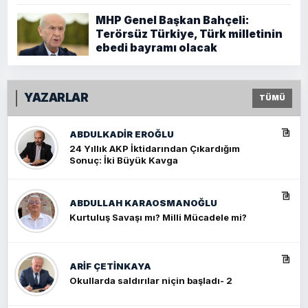
MHP Genel Başkan Bahçeli:
Terörsüz Türkiye, Türk milletinin
ebedi bayramı olacak
YAZARLAR
TÜMÜ
ABDULKADIR EROĞLU
24 Yıllık AKP İktidarından Çıkardığım
Sonuç: İki Büyük Kavga
ABDULLAH KARAOSMANOĞLU
Kurtuluş Savaşı mı? Milli Mücadele mi?
ARIF ÇETİNKAYA
Okullarda saldırılar niçin başladı- 2