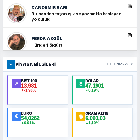
CANDEMIR SARI
Bir odadan taşan ışık ve yazmakla başlayan
yolculuk
FERDA AKGÜL
Türkleri öldür!
⌁
PIYASA BILGILERI
FERHAT BÜYÜKKALKAN
19.07.2026 22:33
Ankara Zirvesi: NATO Toplantısı mı, Yeni
Ortadoğu Haritasının Provası mı?
BIST 100
DOLAR
↗
$
13.981
47,1901
-1,90%
0,19%
▼
▲
HÜSEYIN MÜMTAZ BAYAZITOĞLU
Hilâl Bıyık, Kara Kalpak
EURO
GRAM ALTIN
€
◉
54,0262
6.093,03
0,01%
1,19%
▲
▲
MURAT ÖZKAN
Toplumdaki Ur: Kesin İnançlılar