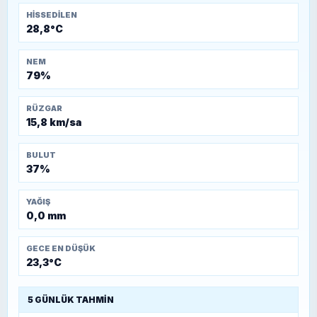
HISSEDILEN
28,8°C
NEM
79%
RÜZGAR
15,8 km/sa
BULUT
37%
YAĞIŞ
0,0 mm
GECE EN DÜŞÜK
23,3°C
5 GÜNLÜK TAHMIN