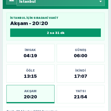
İSTANBUL
IÇIN SIRADAKI VAKIT
Akşam - 20:20
2 sa 31 dk
İMSAK
GÜNEŞ
04:19
06:00
ÖĞLE
İKINDI
13:15
17:07
AKŞAM
YATSI
20:20
21:54