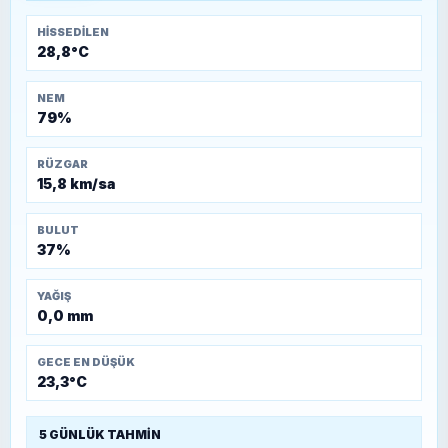
HISSEDILEN
28,8°C
NEM
79%
RÜZGAR
15,8 km/sa
BULUT
37%
YAĞIŞ
0,0 mm
GECE EN DÜŞÜK
23,3°C
5 GÜNLÜK TAHMIN