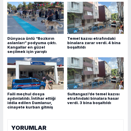
Dünyaca ünlü “Bozkırın
Temel kazısı etrafındaki
aslanları” podyuma çıktı.
binalara zarar verdi. 4 bina
Kangallar en güzel
boşaltıldı
seçilmek için yarıştı
Faili meçhul dosya
Sultangazi’de temel kazısı
aydınlatıldı. İntihar ettiği
etrafındaki binalara hasar
iddia edilen Damlanur,
verdi. 3 bina boşaltıldı
cinayete kurban gitmiş
YORUMLAR