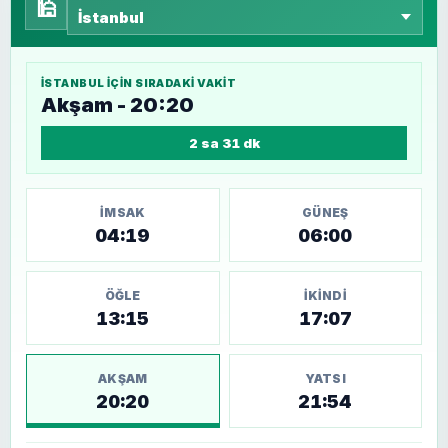
🕌
İSTANBUL
IÇIN SIRADAKI VAKIT
Akşam - 20:20
2 sa 31 dk
İMSAK
GÜNEŞ
04:19
06:00
ÖĞLE
İKINDI
13:15
17:07
AKŞAM
YATSI
20:20
21:54