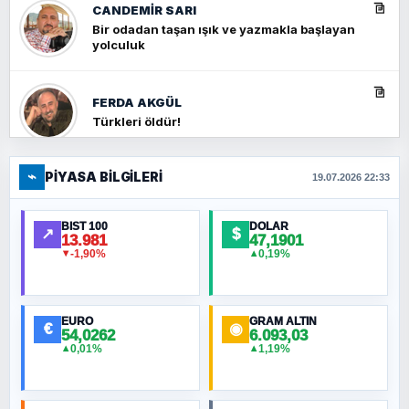
CANDEMIR SARI
Bir odadan taşan ışık ve yazmakla başlayan
yolculuk
FERDA AKGÜL
Türkleri öldür!
⌁
PIYASA BILGILERI
FERHAT BÜYÜKKALKAN
19.07.2026 22:33
Ankara Zirvesi: NATO Toplantısı mı, Yeni
Ortadoğu Haritasının Provası mı?
BIST 100
DOLAR
↗
$
13.981
47,1901
-1,90%
0,19%
▼
▲
HÜSEYIN MÜMTAZ BAYAZITOĞLU
Hilâl Bıyık, Kara Kalpak
EURO
GRAM ALTIN
€
◉
54,0262
6.093,03
0,01%
1,19%
▲
▲
MURAT ÖZKAN
Toplumdaki Ur: Kesin İnançlılar