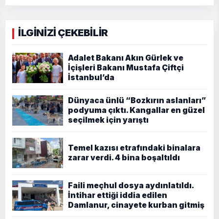
İLGİNİZİ ÇEKEBİLİR
Adalet Bakanı Akın Gürlek ve
İçişleri Bakanı Mustafa Çiftçi
İstanbul’da
Dünyaca ünlü “Bozkırın aslanları”
podyuma çıktı. Kangallar en güzel
seçilmek için yarıştı
Temel kazısı etrafındaki binalara
zarar verdi. 4 bina boşaltıldı
Faili meçhul dosya aydınlatıldı.
İntihar ettiği iddia edilen
Damlanur, cinayete kurban gitmiş