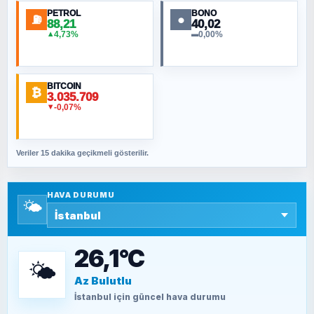
PETROL
BONO
⛽
●
88,21
40,02
NURETTIN BÖLÜK
4,73%
0,00%
▲
▬
Şura suresi 10. Ayet
BITCOIN
ORHAN KILIÇOĞLU
₿
3.035.709
Fahişeye beyinli bir müstevli alçağına
-0,07%
▼
cevabımdır
Veriler 15 dakika geçikmeli gösterilir.
SAVAŞ ŞAHİN
Yazara ait yazı bulunamadı
HAVA DURUMU
🌤️
SEYFULLAH ÇİÇEK
15 Temmuz’a giden yolun taşları nasıl
döşendi?
26,1°C
🌤️
Az Bulutlu
TEOMAN ALPASLAN
Kütahya-Eskişehir Muharebeleri (10-24
İstanbul
için güncel hava durumu
Temmuz 1921)