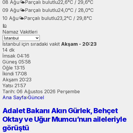
08 Ağu
🌤️
Parçalı bulutlu
22,6°C / 29,6°C
09 Ağu
🌤️
Parçalı bulutlu
24,0°C / 28,0°C
10 Ağu
🌤️
Parçalı bulutlu
23,2°C / 29,8°C
🕌
Namaz Vakitleri
İstanbul
için sıradaki vakit
Akşam - 20:23
14 dk
İmsak
04:16
Güneş
05:58
Öğle
13:15
İkindi
17:08
Akşam
20:23
Yatsı
21:57
Tarih: 06 Ağustos 2026 Perşembe
Ana Sayfa
›
Güncel
Adalet Bakanı Akın Gürlek, Behçet
Oktay ve Uğur Mumcu’nun aileleriyle
görüştü