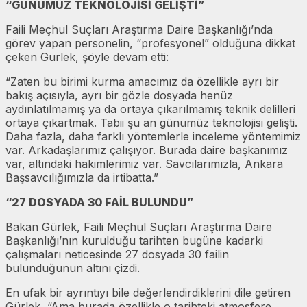
“GÜNÜMÜZ TEKNOLOJİSİ GELİŞTİ”
Faili Meçhul Suçları Araştırma Daire Başkanlığı’nda
görev yapan personelin, “profesyonel” olduğuna dikkat
çeken Gürlek, şöyle devam etti:
“Zaten bu birimi kurma amacımız da özellikle ayrı bir
bakış açısıyla, ayrı bir gözle dosyada henüz
aydınlatılmamış ya da ortaya çıkarılmamış teknik delilleri
ortaya çıkartmak. Tabii şu an günümüz teknolojisi gelişti.
Daha fazla, daha farklı yöntemlerle inceleme yöntemimiz
var. Arkadaşlarımız çalışıyor. Burada daire başkanımız
var, altındaki hakimlerimiz var. Savcılarımızla, Ankara
Başsavcılığımızla da irtibatta.”
“27 DOSYADA 30 FAİL BULUNDU”
Bakan Gürlek, Faili Meçhul Suçları Araştırma Daire
Başkanlığı’nın kurulduğu tarihten bugüne kadarki
çalışmaları neticesinde 27 dosyada 30 failin
bulunduğunun altını çizdi.
En ufak bir ayrıntıyı bile değerlendirdiklerini dile getiren
Gürlek, “Ama burada özellikle o tarihteki atmosfere