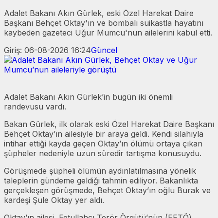
Adalet Bakanı Akın Gürlek, eski Özel Harekat Daire
Başkanı Behçet Oktay'ın ve bombalı suikastla hayatını
kaybeden gazeteci Uğur Mumcu'nun ailelerini kabul etti.
Giriş: 06-08-2026 16:24
Güncel
Adalet Bakanı Akın Gürlek’in bugün iki önemli
randevusu vardı.
Bakan Gürlek, ilk olarak eski Özel Harekat Daire Başkanı
Behçet Oktay’ın ailesiyle bir araya geldi. Kendi silahıyla
intihar ettiği kayda geçen Oktay’ın ölümü ortaya çıkan
şüpheler nedeniyle uzun süredir tartışma konusuydu.
Görüşmede şüpheli ölümün aydınlatılmasına yönelik
taleplerin gündeme geldiği tahmin ediliyor. Bakanlıkta
gerçekleşen görüşmede, Behçet Oktay’ın oğlu Burak ve
kardeşi Şule Oktay yer aldı.
Oktay’ın ailesi, Fetullahçı Terör Örgütü’nün (FETÖ)