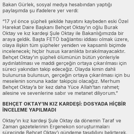
Bakan Gürlek, sosyal medya hesabından yaptığı
paylaşımda şu ifadelere yer verdi:
“17 yıl önce şüpheli şekilde hayatını kaybeden eski Özel
Harekat Daire Başkanı Behçet Oktay’ın oğlu Burak
Oktay ve kız kardeşi Şule Oktay ile Bakanlığımızda bir
araya geldik. Başta FETÖ bağlantısı iddiası olmak üzere,
olaya ilişkin tüm şüpheler yeniden ve kapsamlı biçimde
incelenecek; hiçbir husus karanlıkta bırakılmayacaktır.
Behçet Oktay’ın şüpheli ölümünün bütün yönleriyle
aydınlatılması ve maddi gerçeğin ortaya çıkarılması için
süreci yakından takip edeceğiz. Olayda kimin dahli
bulunursa bulunsun, gerçeğin ortaya çıkarılması için bu
meselenin sonuna kadar takipçisi olacağız. Merhum
Behçet Oktay’a bir kez daha Yüce Allah’tan rahmet;
ailesine ve sevenlerine sabır ve metanet diliyorum.”
BEHÇET OKTAY’IN KIZ KARDEŞİ: DOSYADA HİÇBİR
İNCELEME YAPILMADI
Oktay’ın kız kardeşi Şule Oktay da dönemin Taraf ve
Zaman gazetelerinin Ergenekon soruşturmaları
sürecinde Behçet Oktay’ı gündeme taşıdığını belirterek,