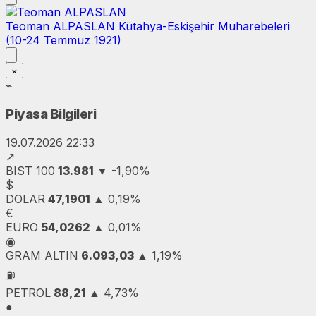
Teoman ALPASLAN
Kütahya-Eskişehir Muharebeleri
(10-24 Temmuz 1921)
×
⌁
Piyasa Bilgileri
19.07.2026 22:33
↗
BIST 100
13.981
▼
-1,90%
$
DOLAR
47,1901
▲
0,19%
€
EURO
54,0262
▲
0,01%
◉
GRAM ALTIN
6.093,03
▲
1,19%
⛽
PETROL
88,21
▲
4,73%
●