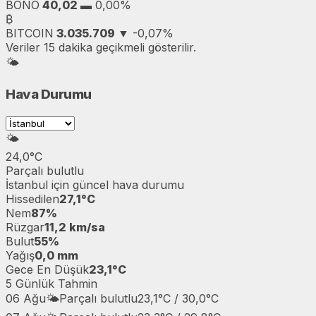
BONO
40,02
▬
0,00%
₿
BITCOIN
3.035.709
▼
-0,07%
Veriler 15 dakika geçikmeli gösterilir.
🌤️
Hava Durumu
🌤️
24,0°C
Parçalı bulutlu
İstanbul
için güncel hava durumu
Hissedilen
27,1°C
Nem
87%
Rüzgar
11,2 km/sa
Bulut
55%
Yağış
0,0 mm
Gece En Düşük
23,1°C
5 Günlük Tahmin
06 Ağu
🌤️
Parçalı bulutlu
23,1°C / 30,0°C