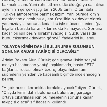
bakmak lazım. Yani rahmetlinin öldürüldüğü ya da intihar
eyleminin gerçekleştiği tarih 2009 tarihi. O tarihteki
Türkiye atmosferine bakmak lazım. Yani burada kimin
menfaatine olacak bu eylem. Özellikle biz devlet olarak
yanınızdayız, sonuna kadar bu işle mücadele edeceğiz.
İnşallah burada karanlık bir nokta kalmayacak. Sonuna
kadar bu işin peşini bırakmayacağız. Suçlu varsa da
bunu çıkartmak devletin görevi.” ifadelerini kullandı.
“OLAYDA KİMİN DAHLİ BULUNURSA BULUNSUN
SONUNA KADAR TAKİPÇİSİ OLACAĞIZ”
Adalet Bakanı Akın Gürlek; görüşmeye ilişkin sosyal
medya hesabından yaptığı açıklamada, başta FETÖ
bağlantısı iddiası olmak üzere, olaya ilişkin tüm
şüphelerin yeniden ve kapsamlı biçimde inceleneceğini
belirtti.
“Hiçbir husus karanlıkta bırakılmayacak.” diyen Gürlek,
“Olayda kimin dahli bulunursa bulunsun, gerçeğin
ortaya çıkarılması için bu meselenin sonuna kadar
takipçisi olacağız.” ifadesini kullandı.