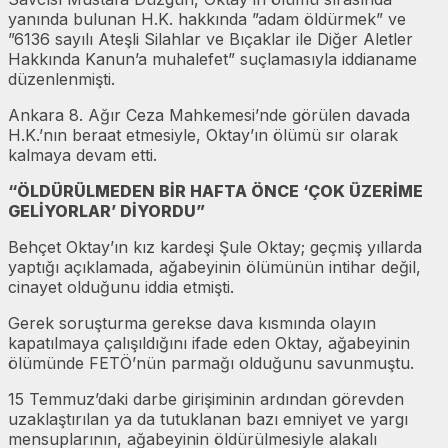
yanında bulunan H.K. hakkında ”adam öldürmek” ve
”6136 sayılı Ateşli Silahlar ve Bıçaklar ile Diğer Aletler
Hakkında Kanun’a muhalefet” suçlamasıyla iddianame
düzenlenmişti.
Ankara 8. Ağır Ceza Mahkemesi’nde görülen davada
H.K.’nın beraat etmesiyle, Oktay’ın ölümü sır olarak
kalmaya devam etti.
“ÖLDÜRÜLMEDEN BİR HAFTA ÖNCE ‘ÇOK ÜZERİME
GELİYORLAR’ DİYORDU”
Behçet Oktay’ın kız kardeşi Şule Oktay; geçmiş yıllarda
yaptığı açıklamada, ağabeyinin ölümünün intihar değil,
cinayet olduğunu iddia etmişti.
Gerek soruşturma gerekse dava kısmında olayın
kapatılmaya çalışıldığını ifade eden Oktay, ağabeyinin
ölümünde FETÖ’nün parmağı olduğunu savunmuştu.
15 Temmuz’daki darbe girişiminin ardından görevden
uzaklaştırılan ya da tutuklanan bazı emniyet ve yargı
mensuplarının, ağabeyinin öldürülmesiyle alakalı