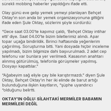
sürekli mobbing haberler yapıldığını ifade etti.
Olay günü eve gelip yemek yemeyi planlayan Behçet
Oktay’ın son anda bir yemek organizasyonuna gittiğini
ifade eden Şule Oktay, sözlerini şöyle sürdürdü:
“Gece saat 03.00’te kapımız çaldı, ‘Behçet Oktay intihar
etti’ diye. Saat 04.00’te bizim biletlerimiz alındı. Apar
topar uçağa bindirildik. Birinci haftasında yeğenlerim
çağırılmış. Soruşturma bitti. Yani dosyada hiçbir inceleme
yapılmadı, bizim bilgimize dahi başvurulmadı. 2 adet cep
telefonu var bunlara yer verilmedi. Kasasının anahtarı
alınmış götürülmüş, telefonla görüşmeler yapılmış.
Dosyayı kapattılar.”
“Ağabeyim sağ eliyle çay bile karıştırmazdı.” diyen Şule
Oktay, Behçet Oktay’ın her iki elinde de barut artığı
bulunduğuna ilişkin kayıtların, “şüphe uyandırıcı
“olduğunu belirtti.
OKTAY’IN OĞLU: SİLAHTAKİ MERMİLER BABAMIN
MERMİLERİ DEĞİL