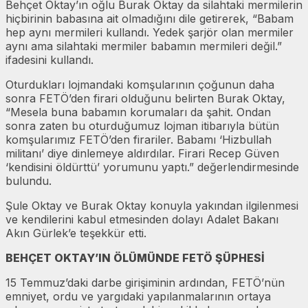
Behçet Oktay’ın oğlu Burak Oktay da silahtaki mermilerin
hiçbirinin babasına ait olmadığını dile getirerek, “Babam
hep aynı mermileri kullandı. Yedek şarjör olan mermiler
aynı ama silahtaki mermiler babamın mermileri değil.”
ifadesini kullandı.
Oturdukları lojmandaki komşularının çoğunun daha
sonra FETÖ’den firari olduğunu belirten Burak Oktay,
“Mesela buna babamın korumaları da şahit. Ondan
sonra zaten bu oturduğumuz lojman itibarıyla bütün
komşularımız FETÖ’den firariler. Babamı ‘Hizbullah
militanı’ diye dinlemeye aldırdılar. Firari Recep Güven
‘kendisini öldürttü’ yorumunu yaptı.” değerlendirmesinde
bulundu.
Şule Oktay ve Burak Oktay konuyla yakından ilgilenmesi
ve kendilerini kabul etmesinden dolayı Adalet Bakanı
Akın Gürlek’e teşekkür etti.
BEHÇET OKTAY’IN ÖLÜMÜNDE FETÖ ŞÜPHESİ
15 Temmuz’daki darbe girişiminin ardından, FETÖ’nün
emniyet, ordu ve yargıdaki yapılanmalarının ortaya