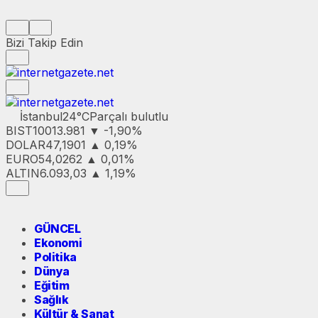
Bizi Takip Edin
İstanbul
24°C
Parçalı bulutlu
BIST100
13.981
▼ -1,90%
DOLAR
47,1901
▲ 0,19%
EURO
54,0262
▲ 0,01%
ALTIN
6.093,03
▲ 1,19%
GÜNCEL
Ekonomi
Politika
Dünya
Eğitim
Sağlık
Kültür & Sanat