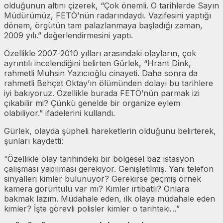
olduğunun altını çizerek, “Çok önemli. O tarihlerde Sayın
Müdürümüz, FETÖ’nün radarındaydı. Vazifesini yaptığı
dönem, örgütün tam palazlanmaya başladığı zaman,
2009 yılı.” değerlendirmesini yaptı.
Özellikle 2007-2010 yılları arasındaki olayların, çok
ayrıntılı incelendiğini belirten Gürlek, “Hrant Dink,
rahmetli Muhsin Yazıcıoğlu cinayeti. Daha sonra da
rahmetli Behçet Oktay’ın ölümünden dolayı bu tarihlere
iyi bakıyoruz. Özellikle burada FETÖ’nün parmak izi
çıkabilir mi? Çünkü genelde bir organize eylem
olabiliyor.” ifadelerini kullandı.
Gürlek, olayda şüpheli hareketlerin olduğunu belirterek,
şunları kaydetti:
“Özellikle olay tarihindeki bir bölgesel baz istasyon
çalışması yapılması gerekiyor. Genişletilmiş. Yani telefon
sinyalleri kimler bulunuyor? Gerekirse geçmiş örnek
kamera görüntülü var mı? Kimler irtibatlı? Onlara
bakmak lazım. Müdahale eden, ilk olaya müdahale eden
kimler? İşte görevli polisler kimler o tarihteki…”