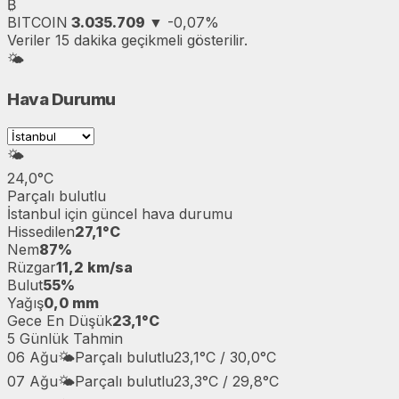
₿
BITCOIN
3.035.709
▼
-0,07%
Veriler 15 dakika geçikmeli gösterilir.
🌤️
Hava Durumu
🌤️
24,0°C
Parçalı bulutlu
İstanbul
için güncel hava durumu
Hissedilen
27,1°C
Nem
87%
Rüzgar
11,2 km/sa
Bulut
55%
Yağış
0,0 mm
Gece En Düşük
23,1°C
5 Günlük Tahmin
06 Ağu
🌤️
Parçalı bulutlu
23,1°C / 30,0°C
07 Ağu
🌤️
Parçalı bulutlu
23,3°C / 29,8°C