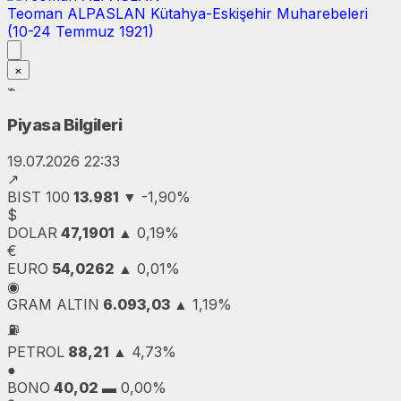
Teoman ALPASLAN
Kütahya-Eskişehir Muharebeleri
(10-24 Temmuz 1921)
×
⌁
Piyasa Bilgileri
19.07.2026 22:33
↗
BIST 100
13.981
▼
-1,90%
$
DOLAR
47,1901
▲
0,19%
€
EURO
54,0262
▲
0,01%
◉
GRAM ALTIN
6.093,03
▲
1,19%
⛽
PETROL
88,21
▲
4,73%
●
BONO
40,02
▬
0,00%