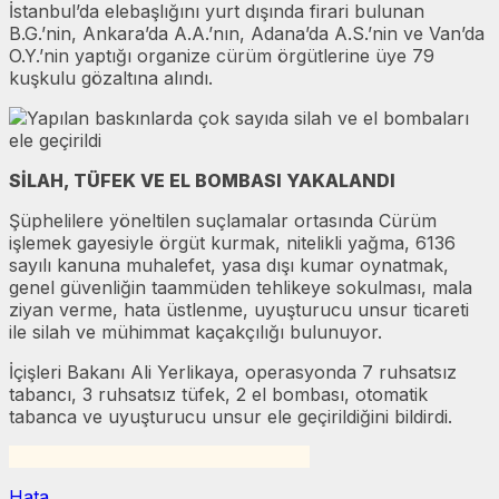
İstanbul’da elebaşlığını yurt dışında firari bulunan
B.G.’nin, Ankara’da A.A.’nın, Adana’da A.S.’nin ve Van’da
O.Y.’nin yaptığı organize cürüm örgütlerine üye 79
kuşkulu gözaltına alındı.
Yapılan baskınlarda çok sayıda silah ve el bombaları
ele geçirildi
SİLAH, TÜFEK VE EL BOMBASI YAKALANDI
Şüphelilere yöneltilen suçlamalar ortasında Cürüm
işlemek gayesiyle örgüt kurmak, nitelikli yağma, 6136
sayılı kanuna muhalefet, yasa dışı kumar oynatmak,
genel güvenliğin taammüden tehlikeye sokulması, mala
ziyan verme, hata üstlenme, uyuşturucu unsur ticareti
ile silah ve mühimmat kaçakçılığı bulunuyor.
İçişleri Bakanı Ali Yerlikaya, operasyonda 7 ruhsatsız
tabancı, 3 ruhsatsız tüfek, 2 el bombası, otomatik
tabanca ve uyuşturucu unsur ele geçirildiğini bildirdi.
Hata