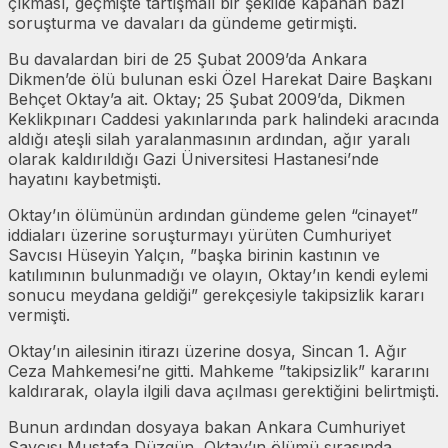
çıkması, geçmişte tartışmalı bir şekilde kapanan bazı
soruşturma ve davaları da gündeme getirmişti.
Bu davalardan biri de 25 Şubat 2009’da Ankara
Dikmen’de ölü bulunan eski Özel Harekat Daire Başkanı
Behçet Oktay’a ait. Oktay; 25 Şubat 2009’da, Dikmen
Keklikpınarı Caddesi yakınlarında park halindeki aracında
aldığı ateşli silah yaralanmasının ardından, ağır yaralı
olarak kaldırıldığı Gazi Üniversitesi Hastanesi’nde
hayatını kaybetmişti.
Oktay’ın ölümünün ardından gündeme gelen “cinayet”
iddiaları üzerine soruşturmayı yürüten Cumhuriyet
Savcısı Hüseyin Yalçın, ”başka birinin kastının ve
katılımının bulunmadığı ve olayın, Oktay’ın kendi eylemi
sonucu meydana geldiği” gerekçesiyle takipsizlik kararı
vermişti.
Oktay’ın ailesinin itirazı üzerine dosya, Sincan 1. Ağır
Ceza Mahkemesi’ne gitti. Mahkeme ”takipsizlik” kararını
kaldırarak, olayla ilgili dava açılması gerektiğini belirtmişti.
Bunun ardından dosyaya bakan Ankara Cumhuriyet
Savcısı Mustafa Düzgün, Oktay’ın ölümü sırasında