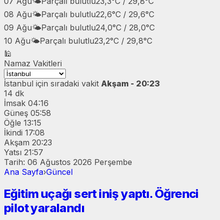
07 Ağu
🌤️
Parçalı bulutlu
23,3°C / 29,8°C
08 Ağu
🌤️
Parçalı bulutlu
22,6°C / 29,6°C
09 Ağu
🌤️
Parçalı bulutlu
24,0°C / 28,0°C
10 Ağu
🌤️
Parçalı bulutlu
23,2°C / 29,8°C
🕌
Namaz Vakitleri
İstanbul
için sıradaki vakit
Akşam - 20:23
14 dk
İmsak
04:16
Güneş
05:58
Öğle
13:15
İkindi
17:08
Akşam
20:23
Yatsı
21:57
Tarih: 06 Ağustos 2026 Perşembe
Ana Sayfa
›
Güncel
Eğitim uçağı sert iniş yaptı. Öğrenci
pilot yaralandı