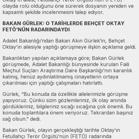
olayda rolü olduğunu öne sürerek dosyanın yeniden ve
kapsamlı şekilde incelenmesini talep ediyor.
BAKAN GÜRLEK: O TARİHLERDE BEHÇET OKTAY
FETÖ’NÜN RADARINDAYDI
Adalet Bakanlığı’ndan Bakan Akın Gürlek’in, Behçet
Oktay’ın ailesiyle yaptığı görüşmeye ilişkin açıklama geldi.
Bakanlıktan yapılan açıklamaya göre; Bakan Gürlek
görüşmede, Adalet Bakanlığı bünyesinde kurulan Faili
Meçhul Suçları Araştırma Daire Başkanlığı’nın karanlık
kalmış, henüz aydınlatılmamış cinayetlerin ortaya
çıkarılması için yaptığı çalışmaları hatırlattı.
Gürlek, “Bu konuda da özellikle ailelerimizle görüşme
yapıyoruz. Çünkü sizin gözlemleriniz, ilk olay anında
gördükleriniz, bilgileriniz sıcağı sıcağına çok önemli. Bu
konuda toplantılara önem veriyoruz. Tekrardan başınız
sağ olsun.” dedi.
Bakan Gürlek, olayın gerçekleştiği tarihte Oktay’ın
Fetullahçı Terör Örgütü’nün (FETÖ) radarında