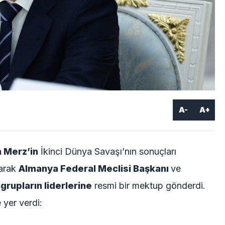
A-
A+
h Merz’in
İkinci Dünya Savaşı’nın sonuçları
larak
Almanya Federal Meclisi Başkanı
ve
rupların liderlerine
resmi bir mektup gönderdi.
yer verdi: