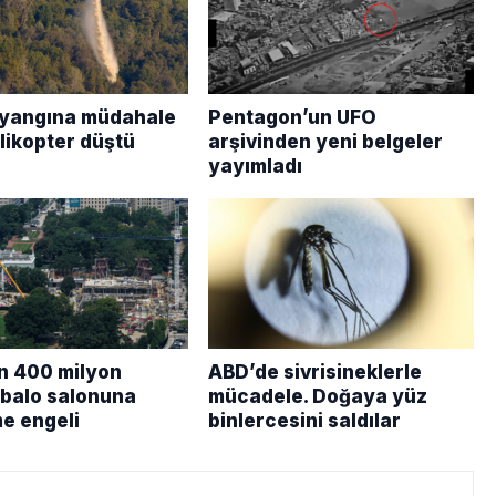
yangına müdahale
Pentagon’un UFO
likopter düştü
arşivinden yeni belgeler
yayımladı
n 400 milyon
ABD’de sivrisineklerle
k balo salonuna
mücadele. Doğaya yüz
e engeli
binlercesini saldılar