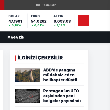
Bizi Takip Edin
DOLAR
EURO
ALTIN
47,1901
54,0262
6.093,03
%
▲ 0,19%
▲ 0,01%
▲ 1,19%
MAGAZIN
İLGİNİZİ ÇEKEBİLİR
ABD’de yangına
müdahale eden
helikopter düştü
Pentagon’un UFO
arşivinden yeni
belgeler yayımladı