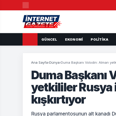
GÜNCEL
EKONOMI
POLITIKA
Ana Sayfa
›
Dünya
›
Duma Başkanı Volodin: Alman yetkili
Duma Başkanı V
yetkililer Rusya 
kışkırtıyor
Rusya parlamentosunun alt kanadı D