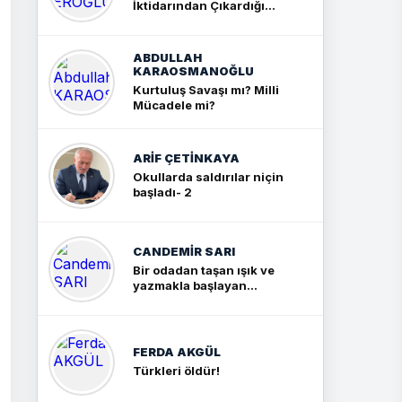
İktidarından Çıkardığım
Sonuç: İki Büyük Kavga
ABDULLAH
KARAOSMANOĞLU
Kurtuluş Savaşı mı? Milli
Mücadele mi?
ARIF ÇETİNKAYA
Okullarda saldırılar niçin
başladı- 2
CANDEMIR SARI
Bir odadan taşan ışık ve
yazmakla başlayan
yolculuk
FERDA AKGÜL
Türkleri öldür!