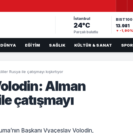
İstanbul
BIST100
24°C
13.981
▼ -1,90
Parçalı bulutlu
DÜNYA
EĞITIM
SAĞLIK
KÜLTÜR & SANAT
SPOR
ler Rusya ile çatışmayı kışkırtıyor
olodin: Alman
ile çatışmayı
uma’nın Başkanı Vyaçeslav Volodin,