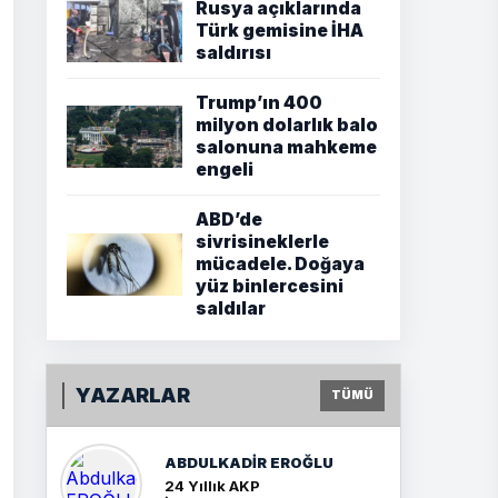
Rusya açıklarında
Türk gemisine İHA
saldırısı
Trump’ın 400
milyon dolarlık balo
salonuna mahkeme
engeli
ABD’de
sivrisineklerle
mücadele. Doğaya
yüz binlercesini
saldılar
YAZARLAR
TÜMÜ
ABDULKADIR EROĞLU
24 Yıllık AKP