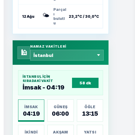
Parçal
🌤️
ı
12 Ağu
23,2°C / 30,0°C
bulutl
u
NAMAZ VAKITLERI
🕌
İSTANBUL
IÇIN
SIRADAKI VAKIT
58 dk
İmsak - 04:19
İMSAK
GÜNEŞ
ÖĞLE
04:19
06:00
13:15
İKINDI
AKŞAM
YATSI