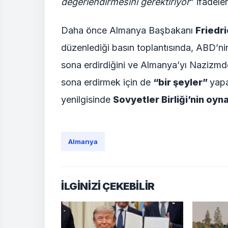
değerlendirmesini gerektiriyor
” ifadeler
Daha önce Almanya Başbakanı
Friedr
düzenlediği basın toplantısında, ABD’n
sona erdirdiğini ve Almanya’yı Nazizmde
sona erdirmek için de
“bir şeyler”
yapa
yenilgisinde
Sovyetler Birliği’nin oyna
Almanya
İLGİNİZİ ÇEKEBİLİR