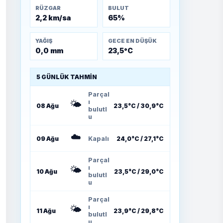
RÜZGAR
BULUT
2,2 km/sa
65%
YAĞIŞ
GECE EN DÜŞÜK
0,0 mm
23,5°C
5 GÜNLÜK TAHMIN
Parçal
🌤️
ı
08 Ağu
23,5°C / 30,9°C
bulutl
u
☁️
09 Ağu
Kapalı
24,0°C / 27,1°C
Parçal
🌤️
ı
10 Ağu
23,5°C / 29,0°C
bulutl
u
Parçal
🌤️
ı
11 Ağu
23,9°C / 29,8°C
bulutl
u