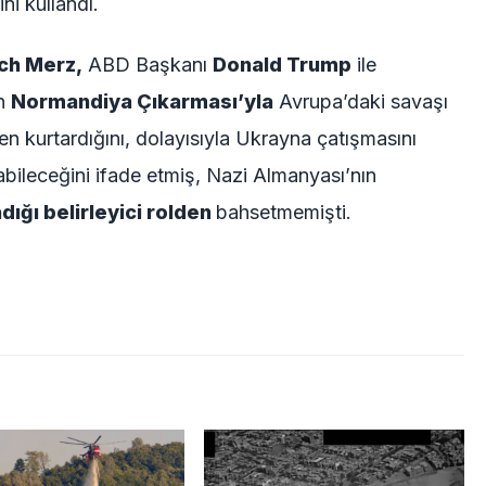
ini kullandı.
ich Merz,
ABD Başkanı
Donald Trump
ile
in
Normandiya Çıkarması’yla
Avrupa’daki savaşı
n kurtardığını, dolayısıyla Ukrayna çatışmasını
bileceğini ifade etmiş, Nazi Almanyası’nın
dığı belirleyici rolden
bahsetmemişti.