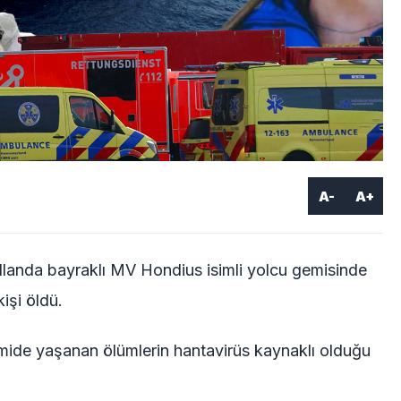
A-
A+
llanda bayraklı MV Hondius isimli yolcu gemisinde
işi öldü.
ide yaşanan ölümlerin hantavirüs kaynaklı olduğu