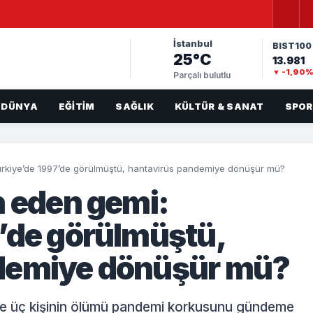
İstanbul
BIST100
25°C
13.981
▼ -1,90
Parçalı bulutlu
DÜNYA
EĞITIM
SAĞLIK
KÜLTÜR & SANAT
SPOR
ürkiye’de 1997’de görülmüştü, hantavirüs pandemiye dönüşür mü?
n eden gemi:
’de görülmüştü,
demiye dönüşür mü?
yle üç kişinin ölümü pandemi korkusunu gündeme