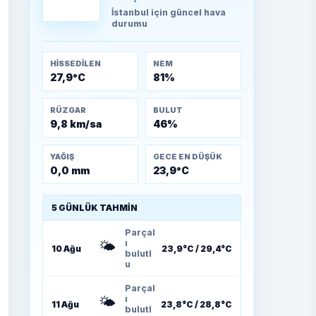
TEOMAN ALPASLAN
İstanbul
için güncel hava
Kütahya-Eskişehir
durumu
Muharebeleri (10-24
Temmuz 1921)
HISSEDILEN
NEM
27,9°C
81%
RÜZGAR
BULUT
9,8 km/sa
46%
YAĞIŞ
GECE EN DÜŞÜK
0,0 mm
23,9°C
5 GÜNLÜK TAHMIN
Parçal
🌤️
ı
10 Ağu
23,9°C / 29,4°C
bulutl
u
Parçal
🌤️
ı
11 Ağu
23,8°C / 28,8°C
bulutl