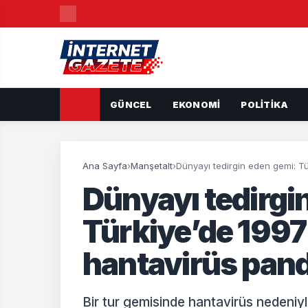
GÜNCEL
EKONOMI
POLITIKA
Ana Sayfa
›
Manşetalt
›
Dünyayı tedirgin eden gemi: T
Dünyayı tedirgi
Türkiye’de 1997
hantavirüs pan
Bir tur gemisinde hantavirüs nedeni