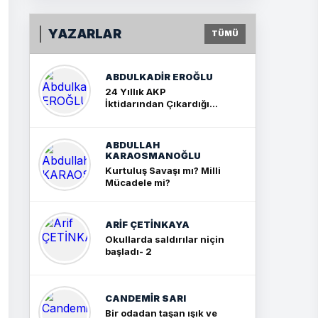
YAZARLAR
TÜMÜ
ABDULKADIR EROĞLU
24 Yıllık AKP
İktidarından Çıkardığım
Sonuç: İki Büyük Kavga
ABDULLAH
KARAOSMANOĞLU
Kurtuluş Savaşı mı? Milli
Mücadele mi?
ARIF ÇETİNKAYA
Okullarda saldırılar niçin
başladı- 2
CANDEMIR SARI
Bir odadan taşan ışık ve