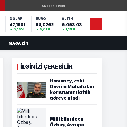
Bizi Takip Edin
DOLAR
EURO
ALTIN
47,1901
54,0262
6.093,03
%
▲ 0,19%
▲ 0,01%
▲ 1,19%
MAGAZIN
İLGİNİZİ ÇEKEBİLİR
Hamaney, eski
Devrim Muhafızları
komutanını kritik
göreve atadı
Milli bilardocu
Özbaş, Avrupa