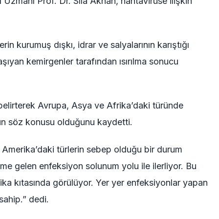
Uzmanı Prof. Dr. Sıla Akhan, hantavirüse ilişkin
in kurumuş dışkı, idrar ve salyalarının karıştığı
şıyan kemirgenler tarafından ısırılma sonucu
 belirterek Avrupa, Asya ve Afrika’daki türünde
un söz konusu olduğunu kaydetti.
 Amerika’daki türlerin sebep olduğu bir durum
 gelen enfeksiyon solunum yolu ile ilerliyor. Bu
ka kıtasında görülüyor. Yer yer enfeksiyonlar yapan
sahip.” dedi.