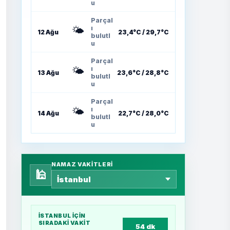
u
Parçal
🌤️
ı
12 Ağu
23,4°C / 29,7°C
bulutl
u
Parçal
🌤️
ı
13 Ağu
23,6°C / 28,8°C
bulutl
u
Parçal
🌤️
ı
14 Ağu
22,7°C / 28,0°C
bulutl
u
NAMAZ VAKITLERI
🕌
İSTANBUL
IÇIN
SIRADAKI VAKIT
54 dk