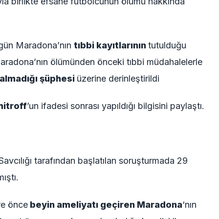
yla birlikte efsane futbolcunun ölümü hakkında
bugün Maradona’nın
tıbbi kayıtlarının
tutulduğu
Maradona’nın ölümünden önceki tıbbi müdahalelerle
almadığı şüphesi
üzerine derinleştirildi
itroff
’un ifadesi sonrası yapıldığı bilgisini paylaştı.
avcılığı tarafından başlatılan soruşturmada 29
ıştı.
re önce
beyin ameliyatı geçiren Maradona
‘nın