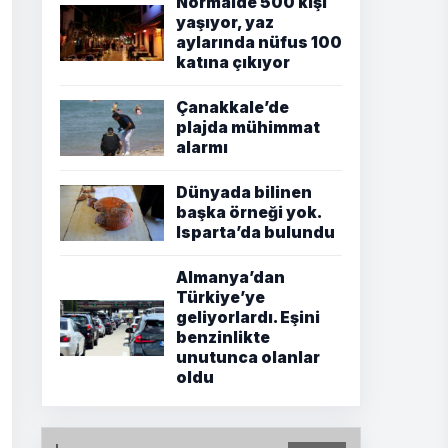
Normalde 500 kişi
yaşıyor, yaz
aylarında nüfus 100
katına çıkıyor
Çanakkale’de
plajda mühimmat
alarmı
Dünyada bilinen
başka örneği yok.
Isparta’da bulundu
Almanya’dan
Türkiye’ye
geliyorlardı. Eşini
benzinlikte
unutunca olanlar
oldu