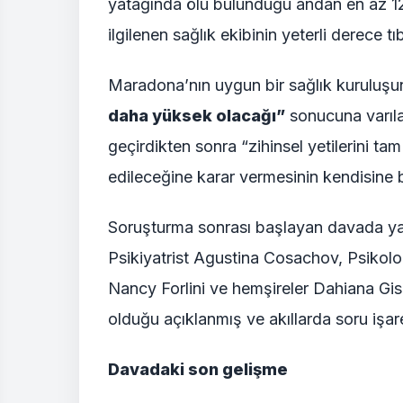
yatağında ölü bulunduğu andan en az 12
ilgilenen sağlık ekibinin yeterli derece t
Maradona’nın uygun bir sağlık kuruluşund
daha yüksek olacağı”
sonucuna varıla
geçirdikten sonra “zihinsel yetilerini t
edileceğine karar vermesinin kendisine b
Soruşturma sonrası başlayan davada ya
Psikiyatrist Agustina Cosachov, Psikol
Nancy Forlini ve hemşireler Dahiana Gis
olduğu açıklanmış ve akıllarda soru işaret
Davadaki son gelişme