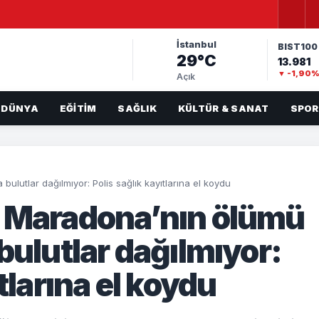
İstanbul
BIST100
29°C
13.981
▼ -1,90
Açık
DÜNYA
EĞITIM
SAĞLIK
KÜLTÜR & SANAT
SPOR
ulutlar dağılmıyor: Polis sağlık kayıtlarına el koydu
u Maradona’nın ölümü
bulutlar dağılmıyor:
tlarına el koydu