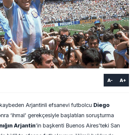
A-
A+
kaybeden Arjantinli efsanevi futbolcu
Diego
nra ‘ihmal’ gerekçesiyle başlatılan soruşturma
nığın Arjantin
’in başkenti Buenos Aires’teki San