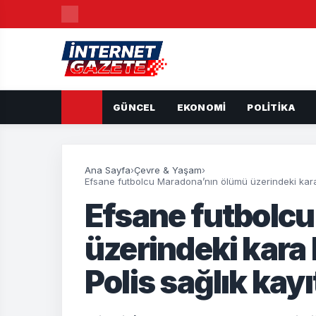
GÜNCEL
EKONOMI
POLITIKA
Ana Sayfa
›
Çevre & Yaşam
›
Efsane futbolcu Maradona’nın ölümü üzerindeki kara b
Efsane futbolc
üzerindeki kara 
Polis sağlık kayı