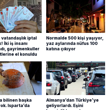
 vatandaşlık iptal
Normalde 500 kişi yaşıyor,
! İki iş insanı
yaz aylarında nüfus 100
ndı, gayrimenkuller
katına çıkıyor
tlerine el konuldu
 bilinen başka
Almanya’dan Türkiye’ye
ok. Isparta’da
geliyorlardı. Eşini