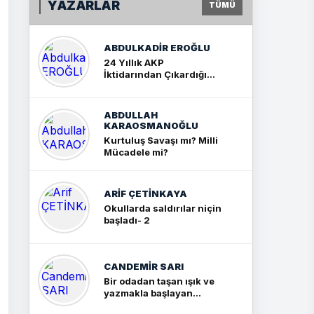
YAZARLAR
TÜMÜ
ABDULKADIR EROĞLU
24 Yıllık AKP
İktidarından Çıkardığım
Sonuç: İki Büyük Kavga
ABDULLAH
KARAOSMANOĞLU
Kurtuluş Savaşı mı? Milli
Mücadele mi?
ARIF ÇETİNKAYA
Okullarda saldırılar niçin
başladı- 2
CANDEMIR SARI
Bir odadan taşan ışık ve
yazmakla başlayan
yolculuk