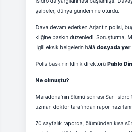
Isidro’da yargılanması başlamıştı. Dava
şaibeler, dünya gündemine oturdu.
Dava devam ederken Arjantin polisi, 
kliğine baskın düzenledi. Soruşturma, 
ilgili eksik belgelerin hâlâ
dosyada yer 
Polis baskının klinik direktörü
Pablo Dim
Ne olmuştu?
Maradona’nın ölümü sonrası San Isidro S
uzman doktor tarafından rapor hazırlanm
70 sayfalık raporda, ölümünden kısa sü