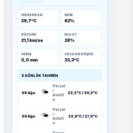
Muharebeleri (10-24
Temmuz 1921)
HISSEDILEN
NEM
29,7°C
62%
RÜZGAR
BULUT
21,1 km/sa
28%
YAĞIŞ
GECE EN DÜŞÜK
0,0 mm
23,3°C
5 GÜNLÜK TAHMIN
Parçal
🌤️
ı
08 Ağu
23,3°C / 30,5°C
bulutl
u
Parçal
🌤️
ı
09 Ağu
23,9°C / 27,6°C
bulutl
u
Parça