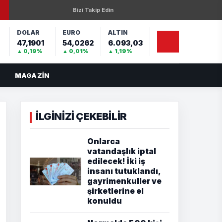
Bizi Takip Edin
DOLAR
EURO
ALTIN
47,1901
54,0262
6.093,03
%
▲ 0,19%
▲ 0,01%
▲ 1,19%
MAGAZIN
İLGİNİZİ ÇEKEBİLİR
Onlarca
vatandaşlık iptal
edilecek! İki iş
insanı tutuklandı,
gayrimenkuller ve
şirketlerine el
konuldu