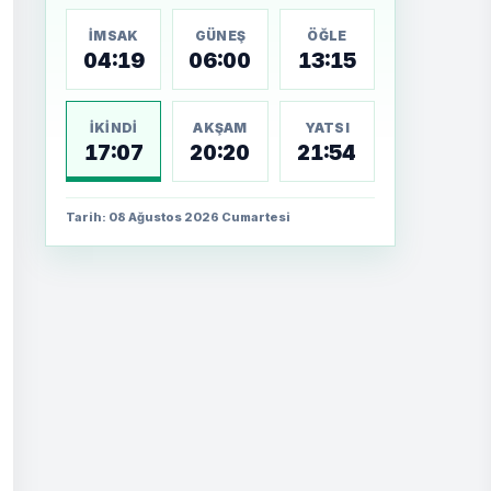
İMSAK
GÜNEŞ
ÖĞLE
04:19
06:00
13:15
İKINDI
AKŞAM
YATSI
17:07
20:20
21:54
Tarih: 08 Ağustos 2026 Cumartesi