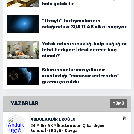
hale gelebilir
“Uzaylı” tartışmalarının
odağındaki 3I/ATLAS alkol saçıyor
Yatak odası sıcaklığı kalp sağlığını
tehdit ediyor: İdeal derece kaç
olmalı?
Bilim insanlarının yıllardır
araştırdığı “canavar asteroitin”
gizemi çözüldü
YAZARLAR
TÜMÜ
ABDULKADIR EROĞLU
24 Yıllık AKP İktidarından Çıkardığım
Sonuç: İki Büyük Kavga