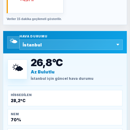
-0,07%
cevabımdır
Veriler 15 dakika geçikmeli gösterilir.
SAVAŞ ŞAHİN
Yazara ait yazı bulunamadı
HAVA DURUMU
🌤️
SEYFULLAH ÇİÇEK
15 Temmuz’a giden yolun taşları nasıl
döşendi?
26,8°C
🌤️
Az Bulutlu
TEOMAN ALPASLAN
Kütahya-Eskişehir Muharebeleri (10-24
İstanbul
için güncel hava durumu
Temmuz 1921)
HISSEDILEN
28,2°C
NEM
70%