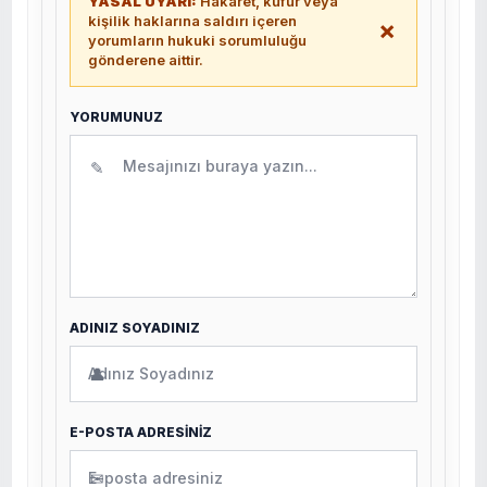
YASAL UYARI:
Hakaret, küfür veya
kişilik haklarına saldırı içeren
×
yorumların hukuki sorumluluğu
gönderene aittir.
YORUMUNUZ
✎
ADINIZ SOYADINIZ
👤
E-POSTA ADRESİNİZ
✉