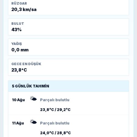
RÜZGAR
20,3 km/sa
BULUT
43%
YAĞIŞ
0,0 mm
GECE EN DÜŞÜK
23,8°C
5 GÜNLÜK TAHMIN
🌤️
10 Ağu
Parçalı bulutlu
23,8°C / 29,2°C
🌤️
11 Ağu
Parçalı bulutlu
24,0°C / 28,8°C