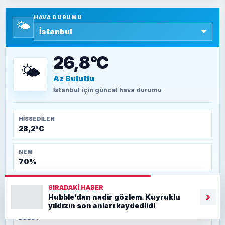
Yazara ait yazı bulunamadı
HAVA DURUMU
🌤️
SEYFULLAH ÇİÇEK
15 Temmuz’a giden yolun taşları nasıl
döşendi?
26,8°C
🌤️
Az Bulutlu
TEOMAN ALPASLAN
Kütahya-Eskişehir Muharebeleri (10-24
İstanbul
için güncel hava durumu
Temmuz 1921)
HISSEDILEN
28,2°C
NEM
70%
RÜZGAR
SIRADAKI HABER
20,3 km/sa
›
Hubble’dan nadir gözlem. Kuyruklu
yıldızın son anları kaydedildi
BULUT