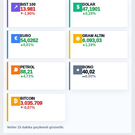
Ortadoğu Haritasının Provası mı?
BIST 100
DOLAR
↗
$
13.981
47,1901
-1,90%
0,19%
▼
▲
HÜSEYIN MÜMTAZ BAYAZITOĞLU
Hilâl Bıyık, Kara Kalpak
EURO
GRAM ALTIN
€
◉
54,0262
6.093,03
0,01%
1,19%
▲
▲
MURAT ÖZKAN
Toplumdaki Ur: Kesin İnançlılar
PETROL
BONO
⛽
●
88,21
40,02
NURETTIN BÖLÜK
4,73%
0,00%
▲
▬
Şura suresi 10. Ayet
BITCOIN
ORHAN KILIÇOĞLU
₿
3.035.709
Fahişeye beyinli bir müstevli alçağına
-0,07%
▼
cevabımdır
Veriler 15 dakika geçikmeli gösterilir.
SAVAŞ ŞAHİN