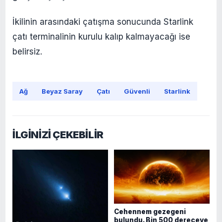
İkilinin arasındaki çatışma sonucunda Starlink
çatı terminalinin kurulu kalıp kalmayacağı ise
belirsiz.
Ağ
Beyaz Saray
Çatı
Güvenli
Starlink
İLGİNİZİ ÇEKEBİLİR
Cehennem gezegeni
bulundu. Bin 500 dereceye