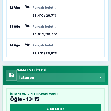
🌤️
12 Ağu
Parçalı bulutlu
23,4°C / 29,7°C
🌤️
13 Ağu
Parçalı bulutlu
23,6°C / 28,8°C
🌤️
14 Ağu
Parçalı bulutlu
22,7°C / 28,0°C
NAMAZ VAKITLERI
🕌
İSTANBUL
IÇIN SIRADAKI VAKIT
Öğle - 13:15
5 sa 56 dk