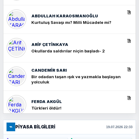
ABDULLAH KARAOSMANOĞLU
Kurtuluş Savaşı mı? Milli Mücadele mi?
ARIF ÇETİNKAYA
Okullarda saldırılar niçin başladı- 2
CANDEMIR SARI
Bir odadan taşan ışık ve yazmakla başlayan
yolculuk
FERDA AKGÜL
Türkleri öldür!
⌁
PIYASA BILGILERI
FERHAT BÜYÜKKALKAN
19.07.2026 22:33
Ankara Zirvesi: NATO Toplantısı mı, Yeni