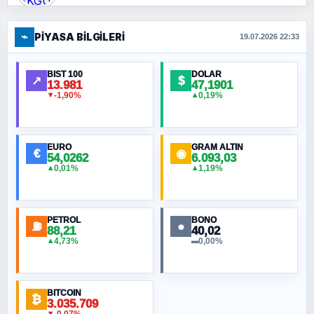
⌁
PIYASA BILGILERI
FERHAT BÜYÜKKALKAN
19.07.2026 22:33
Ankara Zirvesi: NATO Toplantısı mı, Yeni
Ortadoğu Haritasının Provası mı?
BIST 100
DOLAR
↗
$
13.981
47,1901
-1,90%
0,19%
▼
▲
HÜSEYIN MÜMTAZ BAYAZITOĞLU
Hilâl Bıyık, Kara Kalpak
EURO
GRAM ALTIN
€
◉
54,0262
6.093,03
0,01%
1,19%
▲
▲
MURAT ÖZKAN
Toplumdaki Ur: Kesin İnançlılar
PETROL
BONO
⛽
●
88,21
40,02
NURETTIN BÖLÜK
4,73%
0,00%
▲
▬
Şura suresi 10. Ayet
BITCOIN
ORHAN KILIÇOĞLU
₿
3.035.709
Fahişeye beyinli bir müstevli alçağına
▼