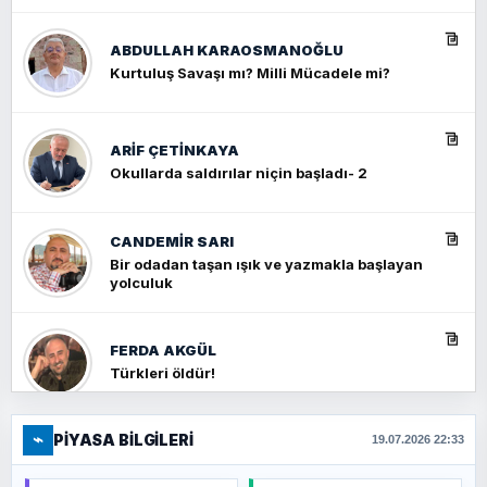
ABDULLAH KARAOSMANOĞLU
Kurtuluş Savaşı mı? Milli Mücadele mi?
ARIF ÇETİNKAYA
Okullarda saldırılar niçin başladı- 2
CANDEMIR SARI
Bir odadan taşan ışık ve yazmakla başlayan
yolculuk
FERDA AKGÜL
Türkleri öldür!
⌁
PIYASA BILGILERI
FERHAT BÜYÜKKALKAN
19.07.2026 22:33
Ankara Zirvesi: NATO Toplantısı mı, Yeni
Ortadoğu Haritasının Provası mı?