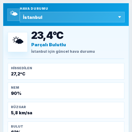
HAVA DURUMU
🌤️
SEYFULLAH ÇİÇEK
15 Temmuz’a giden yolun taşları nasıl
döşendi?
23,4°C
🌤️
Parçalı Bulutlu
TEOMAN ALPASLAN
Kütahya-Eskişehir Muharebeleri (10-24
İstanbul
için güncel hava durumu
Temmuz 1921)
HISSEDILEN
27,2°C
NEM
90%
RÜZGAR
5,8 km/sa
BULUT