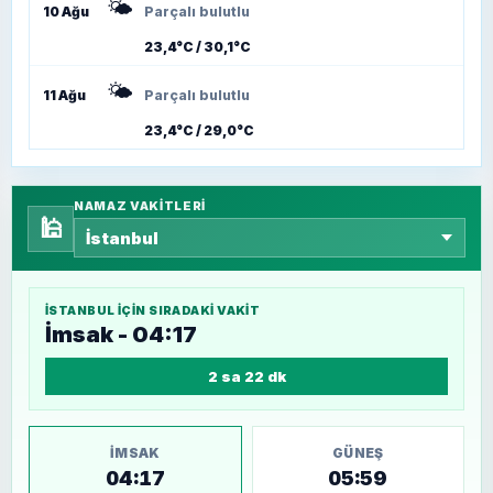
🌤️
10 Ağu
Parçalı bulutlu
23,4°C / 30,1°C
🌤️
11 Ağu
Parçalı bulutlu
23,4°C / 29,0°C
NAMAZ VAKITLERI
🕌
İSTANBUL
IÇIN SIRADAKI VAKIT
İmsak - 04:17
2 sa 22 dk
İMSAK
GÜNEŞ
04:17
05:59