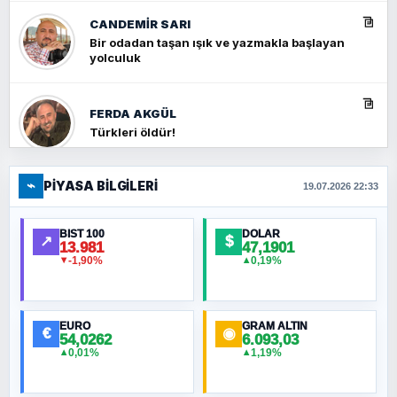
CANDEMIR SARI
Bir odadan taşan ışık ve yazmakla başlayan
yolculuk
FERDA AKGÜL
Türkleri öldür!
⌁
PIYASA BILGILERI
FERHAT BÜYÜKKALKAN
19.07.2026 22:33
Ankara Zirvesi: NATO Toplantısı mı, Yeni
Ortadoğu Haritasının Provası mı?
BIST 100
DOLAR
↗
$
13.981
47,1901
-1,90%
0,19%
▼
▲
HÜSEYIN MÜMTAZ BAYAZITOĞLU
Hilâl Bıyık, Kara Kalpak
EURO
GRAM ALTIN
€
◉
54,0262
6.093,03
0,01%
1,19%
▲
▲
MURAT ÖZKAN
Toplumdaki Ur: Kesin İnançlılar