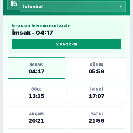
🕌
İSTANBUL
IÇIN SIRADAKI VAKIT
İmsak - 04:17
2 sa 22 dk
İMSAK
GÜNEŞ
04:17
05:59
ÖĞLE
İKINDI
13:15
17:07
AKŞAM
YATSI
20:21
21:56