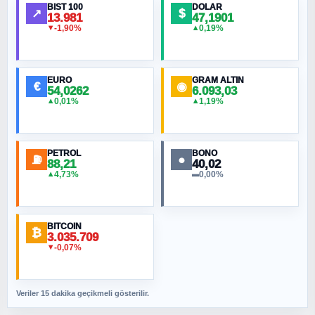
BIST 100
DOLAR
↗
$
13.981
47,1901
-1,90%
0,19%
▼
▲
HÜSEYIN MÜMTAZ BAYAZITOĞLU
Hilâl Bıyık, Kara Kalpak
EURO
GRAM ALTIN
€
◉
54,0262
6.093,03
0,01%
1,19%
▲
▲
MURAT ÖZKAN
Toplumdaki Ur: Kesin İnançlılar
PETROL
BONO
⛽
●
88,21
40,02
NURETTIN BÖLÜK
4,73%
0,00%
▲
▬
Şura suresi 10. Ayet
BITCOIN
ORHAN KILIÇOĞLU
₿
3.035.709
Fahişeye beyinli bir müstevli alçağına
-0,07%
▼
cevabımdır
Veriler 15 dakika geçikmeli gösterilir.
SAVAŞ ŞAHİN
Yazara ait yazı bulunamadı