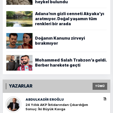
heykel bulundu
Adana’nın gizli cenneti Akyaka’yı
aratmıyor. Doğal yaşamın tüm
renkleri bir arada
Doğanın Kanunu zirveyi
bırakmıyor
Mohammed Salah Trabzon’a geldi.
Berber harekete geçti
YAZARLAR
TÜMÜ
ABDULKADIR EROĞLU
24 Yıllık AKP İktidarından Çıkardığım
Sonuç: İki Büyük Kavga