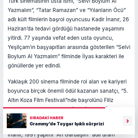
Türk sinemasının usta ismi, “Selvi Boylum Al
Yazmalım”, “Tatar Ramazan” ve “Yılanların Öcü”
adlı kült filmlerin başrol oyuncusu Kadir İnanır, 26
Haziran’da tedavi gördüğü hastanede yaşamını
yitirdi. 77 yaşında vefat eden usta oyuncu,
Yeşilçam’ın başyapıtları arasında gösterilen “Selvi
Boylum Al Yazmalım” filminde İlyas karakteri ile
gönüllerde yer edindi.
Yaklaşık 200 sinema filminde rol alan ve kariyeri
boyunca birçok önemli ödül kazanan sanatçı, “5.
Altın Koza Film Festivali”nde başrolünü Filiz
Akın’la paylaştığı “Utanç” (1973) ile “En İyi Erkek
SIRADAKI HABER
Oyuncu” seçildi.
›
Grammy’de Toygar Işıklı sürprizi
İnanır, 1991 yapımı “Ah Gardaşım” adlı dram