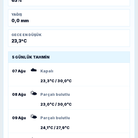
63%
YAĞIŞ
0,0 mm
GECE EN DÜŞÜK
23,3°C
5 GÜNLÜK TAHMIN
☁️
07 Ağu
Kapalı
23,3°C / 30,0°C
🌤️
08 Ağu
Parçalı bulutlu
23,0°C / 30,0°C
🌤️
09 Ağu
Parçalı bulutlu
24,1°C / 27,9°C