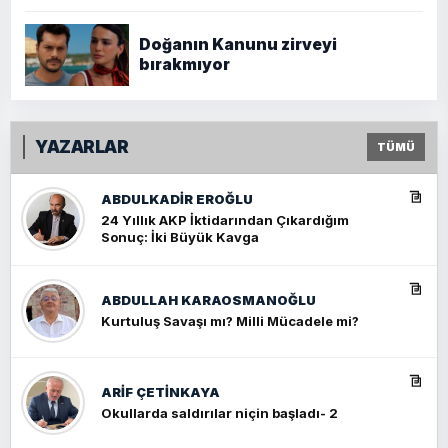
Doğanın Kanunu zirveyi
bırakmıyor
YAZARLAR
TÜMÜ
ABDULKADIR EROĞLU
24 Yıllık AKP İktidarından Çıkardığım
Sonuç: İki Büyük Kavga
ABDULLAH KARAOSMANOĞLU
Kurtuluş Savaşı mı? Milli Mücadele mi?
ARIF ÇETİNKAYA
Okullarda saldırılar niçin başladı- 2