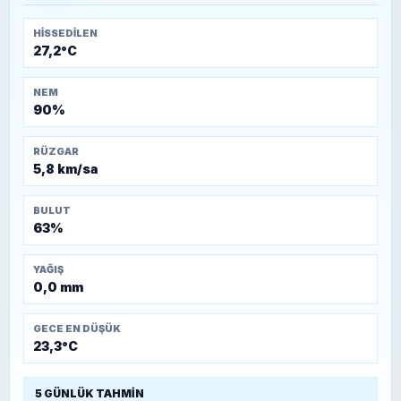
HISSEDILEN
27,2°C
NEM
90%
RÜZGAR
5,8 km/sa
BULUT
63%
YAĞIŞ
0,0 mm
GECE EN DÜŞÜK
23,3°C
5 GÜNLÜK TAHMIN