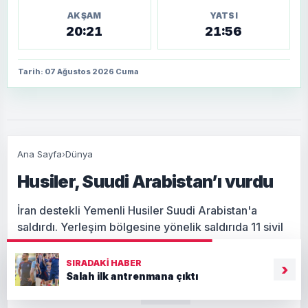
AKŞAM
YATSI
20:21
21:56
Tarih: 07 Ağustos 2026 Cuma
Ana Sayfa
›
Dünya
Husiler, Suudi Arabistan’ı vurdu
İran destekli Yemenli Husiler Suudi Arabistan'a
saldırdı. Yerleşim bölgesine yönelik saldırıda 11 sivil
yaralandı.
SIRADAKI HABER
›
Salah ilk antrenmana çıktı
Giriş: 07-08-2026 01:48
Dünya