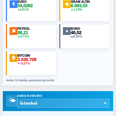
EURO
GRAM ALTIN
€
◉
54,0262
6.093,03
0,01%
1,19%
▲
▲
MURAT ÖZKAN
Toplumdaki Ur: Kesin İnançlılar
PETROL
BONO
⛽
●
88,21
40,02
NURETTIN BÖLÜK
4,73%
0,00%
▲
▬
Şura suresi 10. Ayet
BITCOIN
ORHAN KILIÇOĞLU
₿
3.035.709
Fahişeye beyinli bir müstevli alçağına
-0,07%
▼
cevabımdır
Veriler 15 dakika geçikmeli gösterilir.
SAVAŞ ŞAHİN
Yazara ait yazı bulunamadı
HAVA DURUMU
🌤️
SEYFULLAH ÇİÇEK
15 Temmuz’a giden yolun taşları nasıl
döşendi?