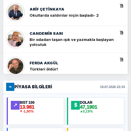
ARIF ÇETİNKAYA
Okullarda saldırılar niçin başladı- 2
CANDEMIR SARI
Bir odadan taşan ışık ve yazmakla başlayan
yolculuk
FERDA AKGÜL
Türkleri öldür!
⌁
PIYASA BILGILERI
FERHAT BÜYÜKKALKAN
19.07.2026 22:33
Ankara Zirvesi: NATO Toplantısı mı, Yeni
Ortadoğu Haritasının Provası mı?
BIST 100
DOLAR
↗
$
13.981
47,1901
-1,90%
0,19%
▼
▲
HÜSEYIN MÜMTAZ BAYAZITOĞLU
Hilâl Bıyık, Kara Kalpak