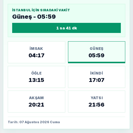
İSTANBUL
IÇIN SIRADAKI VAKIT
Güneş - 05:59
1 sa 41 dk
İMSAK
GÜNEŞ
04:17
05:59
ÖĞLE
İKINDI
13:15
17:07
AKŞAM
YATSI
20:21
21:56
Tarih: 07 Ağustos 2026 Cuma