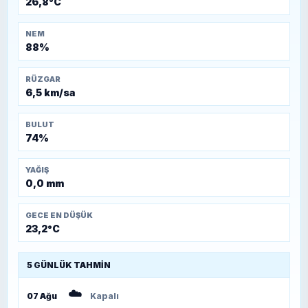
26,8°C
NEM
88%
RÜZGAR
6,5 km/sa
BULUT
74%
YAĞIŞ
0,0 mm
GECE EN DÜŞÜK
23,2°C
5 GÜNLÜK TAHMIN
☁️
07 Ağu
Kapalı