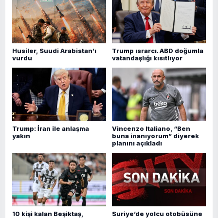
Husiler, Suudi Arabistan’ı
Trump ısrarcı. ABD doğumla
vurdu
vatandaşlığı kısıtlıyor
Trump: İran ile anlaşma
Vincenzo Italiano, “Ben
yakın
buna inanıyorum” diyerek
planını açıkladı
10 kişi kalan Beşiktaş,
Suriye’de yolcu otobüsüne