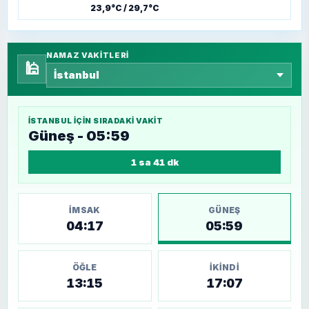
23,9°C / 29,7°C
NAMAZ VAKITLERI
🕌
İSTANBUL
IÇIN SIRADAKI VAKIT
Güneş - 05:59
1 sa 41 dk
İMSAK
GÜNEŞ
04:17
05:59
ÖĞLE
İKINDI
13:15
17:07