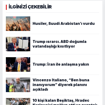
İLGİNİZİ ÇEKEBİLİR
Husiler, Suudi Arabistan’ı vurdu
Trump ısrarcı. ABD doğumla
vatandaşlığı kısıtlıyor
Trump: İran ile anlaşma yakın
Vincenzo Italiano, “Ben buna
inanıyorum” diyerek planını
açıkladı
10 kişi kalan Beşiktaş, Hradec