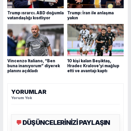
Trump ısrarcı. ABD doğumla
Trump: İran ile anlaşma
vatandaşlığı kısıtlıyor
yakın
Vincenzo Italiano, “Ben
10 kişi kalan Beşiktaş,
buna inanıyorum” diyerek
Hradec Kralove’yi mağlup
planını açıkladı
etti ve avantajı kaptı
YORUMLAR
Yorum Yok
DÜŞÜNCELERİNİZİ PAYLAŞIN
💬