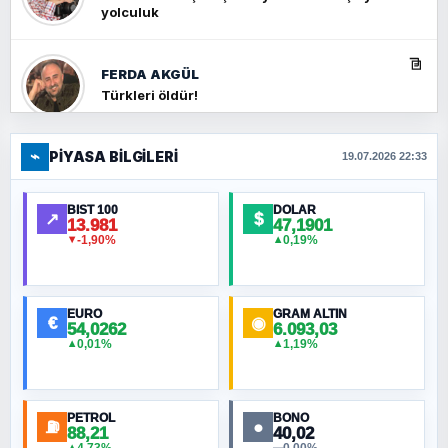
yolculuk
FERDA AKGÜL
Türkleri öldür!
⌁
PIYASA BILGILERI
FERHAT BÜYÜKKALKAN
19.07.2026 22:33
Ankara Zirvesi: NATO Toplantısı mı, Yeni
Ortadoğu Haritasının Provası mı?
BIST 100
DOLAR
↗
$
13.981
47,1901
-1,90%
0,19%
▼
▲
HÜSEYIN MÜMTAZ BAYAZITOĞLU
Hilâl Bıyık, Kara Kalpak
EURO
GRAM ALTIN
€
◉
54,0262
6.093,03
0,01%
1,19%
▲
▲
MURAT ÖZKAN
Toplumdaki Ur: Kesin İnançlılar
PETROL
BONO
⛽
●
88,21
40,02
NURETTIN BÖLÜK
▲
▬