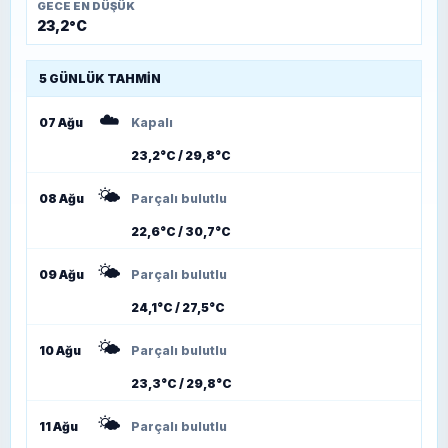
GECE EN DÜŞÜK
23,2°C
5 GÜNLÜK TAHMIN
☁️
07 Ağu
Kapalı
23,2°C / 29,8°C
🌤️
08 Ağu
Parçalı bulutlu
22,6°C / 30,7°C
🌤️
09 Ağu
Parçalı bulutlu
24,1°C / 27,5°C
🌤️
10 Ağu
Parçalı bulutlu
23,3°C / 29,8°C
🌤️
11 Ağu
Parçalı bulutlu