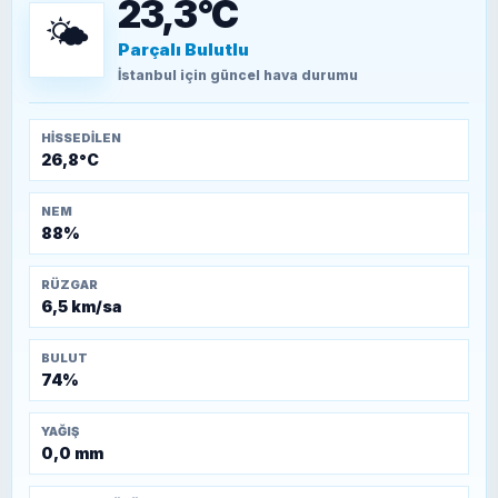
23,3°C
🌤️
Parçalı Bulutlu
TEOMAN ALPASLAN
Kütahya-Eskişehir Muharebeleri (10-24
İstanbul
için güncel hava durumu
Temmuz 1921)
HISSEDILEN
26,8°C
NEM
88%
RÜZGAR
6,5 km/sa
BULUT
74%
YAĞIŞ
0,0 mm