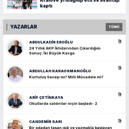
Kralove’yi mağlup etti ve avantajı
kaptı
YAZARLAR
TÜMÜ
ABDULKADIR EROĞLU
24 Yıllık AKP İktidarından Çıkardığım
Sonuç: İki Büyük Kavga
ABDULLAH KARAOSMANOĞLU
Kurtuluş Savaşı mı? Milli Mücadele mi?
ARIF ÇETİNKAYA
Okullarda saldırılar niçin başladı- 2
CANDEMIR SARI
Bir odadan taşan ışık ve yazmakla başlayan