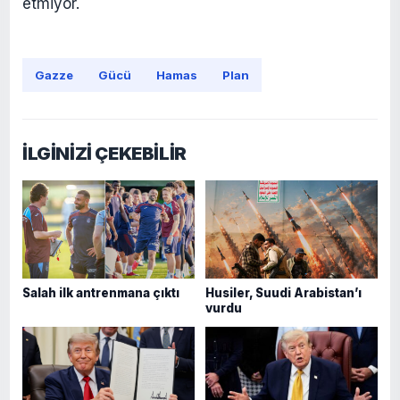
etmiyor.
Gazze
Gücü
Hamas
Plan
İLGİNİZİ ÇEKEBİLİR
Salah ilk antrenmana çıktı
Husiler, Suudi Arabistan’ı
vurdu