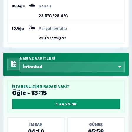
☁️
09 Ağu
Kapalı
23,5°C / 28,6°C
🌤️
10 Ağu
Parçalı bulutlu
23,1°C / 29,1°C
NAMAZ VAKITLERI
🕌
İSTANBUL
IÇIN SIRADAKI VAKIT
Öğle - 13:15
1 sa 22 dk
İMSAK
GÜNEŞ
04:16
05:58