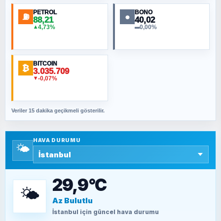
PETROL
BONO
⛽
●
88,21
40,02
NURETTIN BÖLÜK
4,73%
0,00%
▲
▬
Şura suresi 10. Ayet
BITCOIN
ORHAN KILIÇOĞLU
₿
3.035.709
Fahişeye beyinli bir müstevli alçağına
-0,07%
▼
cevabımdır
Veriler 15 dakika geçikmeli gösterilir.
SAVAŞ ŞAHİN
Yazara ait yazı bulunamadı
HAVA DURUMU
🌤️
SEYFULLAH ÇİÇEK
15 Temmuz’a giden yolun taşları nasıl
döşendi?
29,9°C
🌤️
Az Bulutlu
TEOMAN ALPASLAN
Kütahya-Eskişehir Muharebeleri (10-24
İstanbul
için güncel hava durumu
Temmuz 1921)