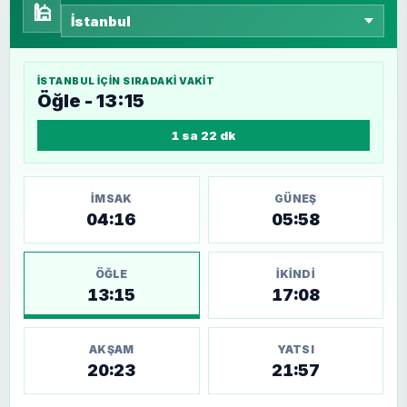
🕌
İSTANBUL
IÇIN SIRADAKI VAKIT
Öğle - 13:15
1 sa 22 dk
İMSAK
GÜNEŞ
04:16
05:58
ÖĞLE
İKINDI
13:15
17:08
AKŞAM
YATSI
20:23
21:57