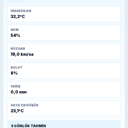
HISSEDILEN
32,2°C
NEM
54%
RÜZGAR
19,0 km/sa
BULUT
8%
YAĞIŞ
0,0 mm
GECE EN DÜŞÜK
23,1°C
5 GÜNLÜK TAHMIN