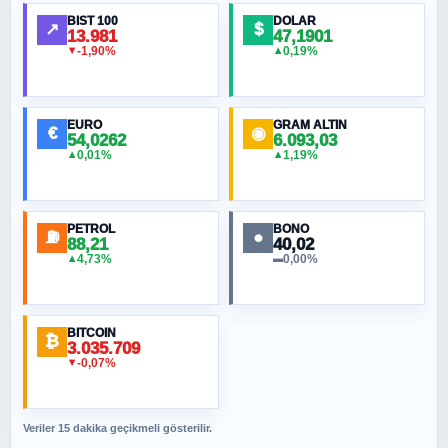
Ortadoğu Haritasının Provası mı?
BIST 100
DOLAR
↗
$
13.981
47,1901
-1,90%
0,19%
▼
▲
HÜSEYIN MÜMTAZ BAYAZITOĞLU
Hilâl Bıyık, Kara Kalpak
EURO
GRAM ALTIN
€
◉
54,0262
6.093,03
0,01%
1,19%
▲
▲
MURAT ÖZKAN
Toplumdaki Ur: Kesin İnançlılar
PETROL
BONO
⛽
●
88,21
40,02
NURETTIN BÖLÜK
4,73%
0,00%
▲
▬
Şura suresi 10. Ayet
BITCOIN
ORHAN KILIÇOĞLU
₿
3.035.709
Fahişeye beyinli bir müstevli alçağına
-0,07%
▼
cevabımdır
Veriler 15 dakika geçikmeli gösterilir.
SAVAŞ ŞAHİN