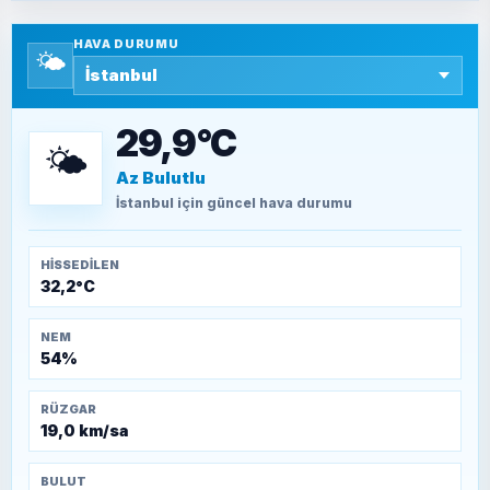
Yazara ait yazı bulunamadı
HAVA DURUMU
🌤️
SEYFULLAH ÇİÇEK
15 Temmuz’a giden yolun taşları nasıl
döşendi?
29,9°C
🌤️
Az Bulutlu
TEOMAN ALPASLAN
Kütahya-Eskişehir Muharebeleri (10-24
İstanbul
için güncel hava durumu
Temmuz 1921)
HISSEDILEN
32,2°C
NEM
54%
RÜZGAR
19,0 km/sa
BULUT