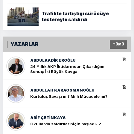
Trafikte tartıştığı sürücüye
testereyle saldırdı
YAZARLAR
TÜMÜ
ABDULKADIR EROĞLU
24 Yıllık AKP İktidarından Çıkardığım
Sonuç: İki Büyük Kavga
ABDULLAH KARAOSMANOĞLU
Kurtuluş Savaşı mı? Milli Mücadele mi?
ARIF ÇETİNKAYA
Okullarda saldırılar niçin başladı- 2