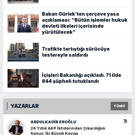
Bakan Gürlek’ten çerçeve yasa
açıklaması: “Bütün işlemler hukuk
devleti ilkeleri içerisinde
yürütülecek”
Trafikte tartıştığı sürücüye
testereyle saldırdı
İçişleri Bakanlığı açıkladı. 71 ilde
844 şüpheli tutuklandı
YAZARLAR
TÜMÜ
ABDULKADIR EROĞLU
24 Yıllık AKP İktidarından Çıkardığım
Sonuç: İki Büyük Kavga