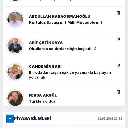
ABDULLAH KARAOSMANOĞLU
Kurtuluş Savaşı mı? Milli Mücadele mi?
ARIF ÇETİNKAYA
Okullarda saldırılar niçin başladı- 2
CANDEMIR SARI
Bir odadan taşan ışık ve yazmakla başlayan
yolculuk
FERDA AKGÜL
Türkleri öldür!
⌁
PIYASA BILGILERI
FERHAT BÜYÜKKALKAN
19.07.2026 22:33
Ankara Zirvesi: NATO Toplantısı mı, Yeni