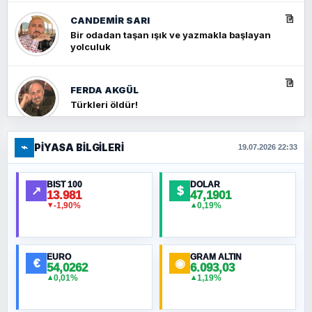
CANDEMIR SARI
Bir odadan taşan ışık ve yazmakla başlayan
yolculuk
FERDA AKGÜL
Türkleri öldür!
⌁
PIYASA BILGILERI
FERHAT BÜYÜKKALKAN
19.07.2026 22:33
Ankara Zirvesi: NATO Toplantısı mı, Yeni
Ortadoğu Haritasının Provası mı?
BIST 100
DOLAR
↗
$
13.981
47,1901
-1,90%
0,19%
▼
▲
HÜSEYIN MÜMTAZ BAYAZITOĞLU
Hilâl Bıyık, Kara Kalpak
EURO
GRAM ALTIN
€
◉
54,0262
6.093,03
0,01%
1,19%
▲
▲
MURAT ÖZKAN
Toplumdaki Ur: Kesin İnançlılar