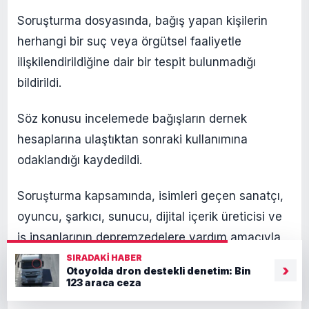
Soruşturma dosyasında, bağış yapan kişilerin
herhangi bir suç veya örgütsel faaliyetle
ilişkilendirildiğine dair bir tespit bulunmadığı
bildirildi.
Söz konusu incelemede bağışların dernek
hesaplarına ulaştıktan sonraki kullanımına
odaklandığı kaydedildi.
Soruşturma kapsamında, isimleri geçen sanatçı,
oyuncu, şarkıcı, sunucu, dijital içerik üreticisi ve
iş insanlarının depremzedelere yardım amacıyla
ve iyi niyetle bağış yaptıklarının değerlendirildiği
SIRADAKI HABER
›
Otoyolda dron destekli denetim: Bin
belirtildi.
123 araca ceza