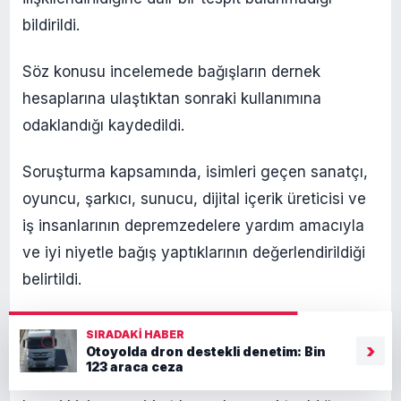
bildirildi.
Söz konusu incelemede bağışların dernek
hesaplarına ulaştıktan sonraki kullanımına
odaklandığı kaydedildi.
Soruşturma kapsamında, isimleri geçen sanatçı,
oyuncu, şarkıcı, sunucu, dijital içerik üreticisi ve
iş insanlarının depremzedelere yardım amacıyla
ve iyi niyetle bağış yaptıklarının değerlendirildiği
belirtildi.
Savcılığın yürüttüğü incelemede, söz konusu
SIRADAKI HABER
›
bağışların yardım kampanyalarında belirtilen
Otoyolda dron destekli denetim: Bin
123 araca ceza
amaçlar doğrultusunda kullanılıp kullanılmadığı,