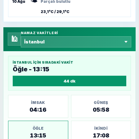
🌤️
10 Ağu
Parçalı bulutlu
23,1°C / 29,1°C
NAMAZ VAKITLERI
🕌
İSTANBUL
IÇIN SIRADAKI VAKIT
Öğle - 13:15
44 dk
İMSAK
GÜNEŞ
04:16
05:58
ÖĞLE
İKINDI
13:15
17:08