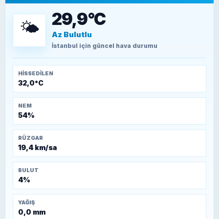
15 Temmuz’a giden yolun taşları nasıl
döşendi?
29,9°C
🌤️
Az Bulutlu
TEOMAN ALPASLAN
Kütahya-Eskişehir Muharebeleri (10-24
İstanbul
için güncel hava durumu
Temmuz 1921)
HISSEDILEN
32,0°C
NEM
54%
RÜZGAR
19,4 km/sa
BULUT
4%
YAĞIŞ
0,0 mm