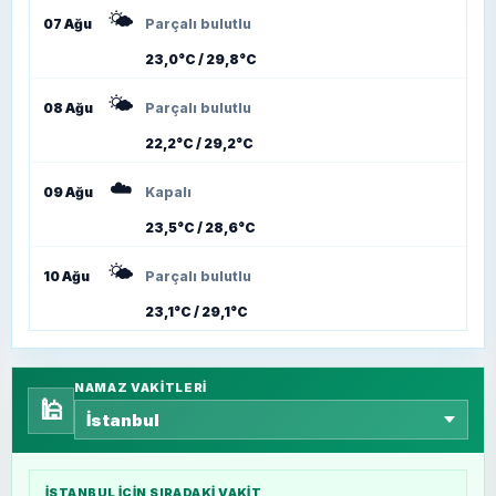
🌤️
07 Ağu
Parçalı bulutlu
23,0°C / 29,8°C
🌤️
08 Ağu
Parçalı bulutlu
22,2°C / 29,2°C
☁️
09 Ağu
Kapalı
23,5°C / 28,6°C
🌤️
10 Ağu
Parçalı bulutlu
23,1°C / 29,1°C
NAMAZ VAKITLERI
🕌
İSTANBUL
IÇIN SIRADAKI VAKIT