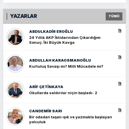
YAZARLAR
TÜMÜ
ABDULKADIR EROĞLU
24 Yıllık AKP İktidarından Çıkardığım
Sonuç: İki Büyük Kavga
ABDULLAH KARAOSMANOĞLU
Kurtuluş Savaşı mı? Milli Mücadele mi?
ARIF ÇETİNKAYA
Okullarda saldırılar niçin başladı- 2
CANDEMIR SARI
Bir odadan taşan ışık ve yazmakla başlayan
yolculuk