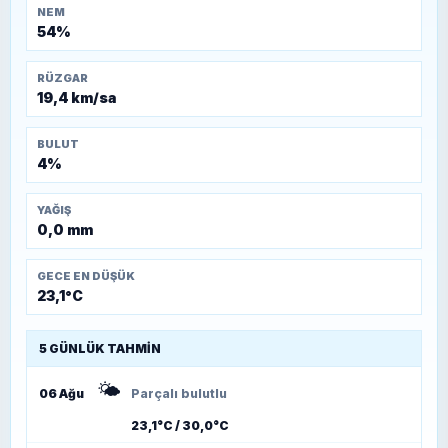
NEM
54%
RÜZGAR
19,4 km/sa
BULUT
4%
YAĞIŞ
0,0 mm
GECE EN DÜŞÜK
23,1°C
5 GÜNLÜK TAHMIN
🌤️
06 Ağu
Parçalı bulutlu
23,1°C / 30,0°C