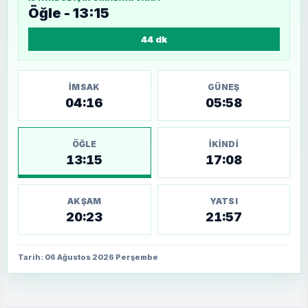
Öğle - 13:15
44 dk
İMSAK
GÜNEŞ
04:16
05:58
ÖĞLE
İKINDI
13:15
17:08
AKŞAM
YATSI
20:23
21:57
Tarih: 06 Ağustos 2026 Perşembe