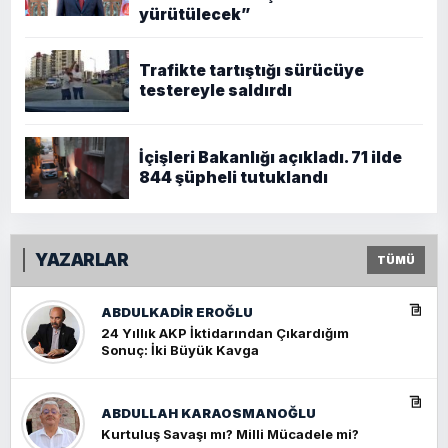
yürütülecek”
Trafikte tartıştığı sürücüye
testereyle saldırdı
İçişleri Bakanlığı açıkladı. 71 ilde
844 şüpheli tutuklandı
YAZARLAR
TÜMÜ
ABDULKADIR EROĞLU
24 Yıllık AKP İktidarından Çıkardığım
Sonuç: İki Büyük Kavga
ABDULLAH KARAOSMANOĞLU
Kurtuluş Savaşı mı? Milli Mücadele mi?