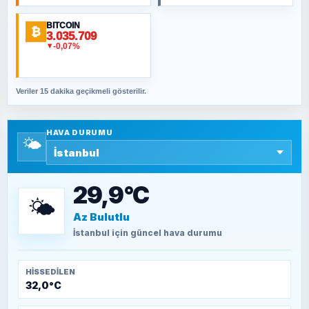
BITCOIN
ORHAN KILIÇOĞLU
₿
3.035.709
Fahişeye beyinli bir müstevli alçağına
-0,07%
▼
cevabımdır
Veriler 15 dakika geçikmeli gösterilir.
SAVAŞ ŞAHİN
Yazara ait yazı bulunamadı
HAVA DURUMU
🌤️
SEYFULLAH ÇİÇEK
15 Temmuz’a giden yolun taşları nasıl
döşendi?
29,9°C
🌤️
Az Bulutlu
TEOMAN ALPASLAN
Kütahya-Eskişehir Muharebeleri (10-24
İstanbul
için güncel hava durumu
Temmuz 1921)
HISSEDILEN
32,0°C