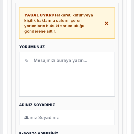
YASAL UYARI:
Hakaret, küfür veya
kişilik haklarına saldırı içeren
×
yorumların hukuki sorumluluğu
gönderene aittir.
YORUMUNUZ
✎
ADINIZ SOYADINIZ
👤
E-POSTA ADRESİNİZ