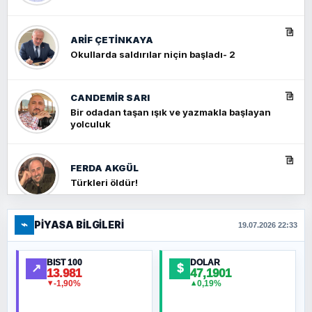
ARIF ÇETİNKAYA
Okullarda saldırılar niçin başladı- 2
CANDEMIR SARI
Bir odadan taşan ışık ve yazmakla başlayan
yolculuk
FERDA AKGÜL
Türkleri öldür!
⌁
PIYASA BILGILERI
FERHAT BÜYÜKKALKAN
19.07.2026 22:33
Ankara Zirvesi: NATO Toplantısı mı, Yeni
Ortadoğu Haritasının Provası mı?
BIST 100
DOLAR
↗
$
13.981
47,1901
-1,90%
0,19%
▼
▲
HÜSEYIN MÜMTAZ BAYAZITOĞLU
Hilâl Bıyık, Kara Kalpak