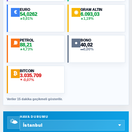
EURO
GRAM ALTIN
€
◉
54,0262
6.093,03
0,01%
1,19%
▲
▲
MURAT ÖZKAN
Toplumdaki Ur: Kesin İnançlılar
PETROL
BONO
⛽
●
88,21
40,02
NURETTIN BÖLÜK
4,73%
0,00%
▲
▬
Şura suresi 10. Ayet
BITCOIN
ORHAN KILIÇOĞLU
₿
3.035.709
Fahişeye beyinli bir müstevli alçağına
-0,07%
▼
cevabımdır
Veriler 15 dakika geçikmeli gösterilir.
SAVAŞ ŞAHİN
Yazara ait yazı bulunamadı
HAVA DURUMU
🌤️
SEYFULLAH ÇİÇEK