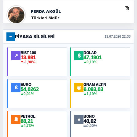
FERDA AKGÜL
Türkleri öldür!
⌁
PIYASA BILGILERI
FERHAT BÜYÜKKALKAN
19.07.2026 22:33
Ankara Zirvesi: NATO Toplantısı mı, Yeni
Ortadoğu Haritasının Provası mı?
BIST 100
DOLAR
↗
$
13.981
47,1901
-1,90%
0,19%
▼
▲
HÜSEYIN MÜMTAZ BAYAZITOĞLU
Hilâl Bıyık, Kara Kalpak
EURO
GRAM ALTIN
€
◉
54,0262
6.093,03
0,01%
1,19%
▲
▲
MURAT ÖZKAN
Toplumdaki Ur: Kesin İnançlılar
PETROL
BONO
⛽
●
88,21
40,02
NURETTIN BÖLÜK
4,73%
0,00%
▲
▬
Şura suresi 10. Ayet