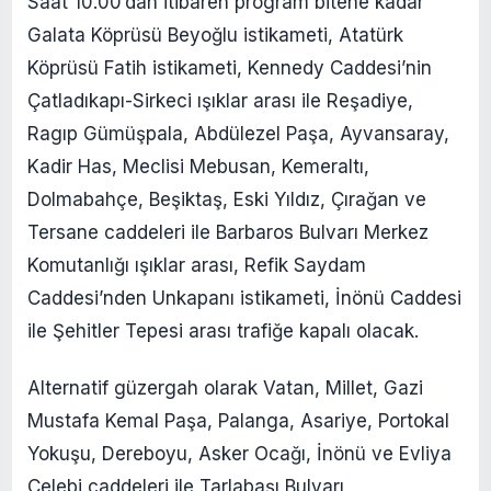
Saat 10.00’dan itibaren program bitene kadar
Galata Köprüsü Beyoğlu istikameti, Atatürk
Köprüsü Fatih istikameti, Kennedy Caddesi’nin
Çatladıkapı-Sirkeci ışıklar arası ile Reşadiye,
Ragıp Gümüşpala, Abdülezel Paşa, Ayvansaray,
Kadir Has, Meclisi Mebusan, Kemeraltı,
Dolmabahçe, Beşiktaş, Eski Yıldız, Çırağan ve
Tersane caddeleri ile Barbaros Bulvarı Merkez
Komutanlığı ışıklar arası, Refik Saydam
Caddesi’nden Unkapanı istikameti, İnönü Caddesi
ile Şehitler Tepesi arası trafiğe kapalı olacak.
Alternatif güzergah olarak Vatan, Millet, Gazi
Mustafa Kemal Paşa, Palanga, Asariye, Portokal
Yokuşu, Dereboyu, Asker Ocağı, İnönü ve Evliya
Çelebi caddeleri ile Tarlabaşı Bulvarı