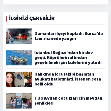
İLGİNİZİ ÇEKEBİLİR
Dumanlar ilçeyi kapladı: Bursa’da
tamirhanede yangın
İstanbul Boğazı’ndan bir dev
geçti. Köprülerin altından
geçebilmek için kulelerini yatırdı
Hakkında icra takibi başlatan
avukatı katletmişti. İstenen ceza
belli oldu
TÜGVA’dan çocuklar için meydan
şenlikleri