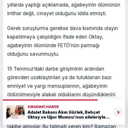
yıllarda yaptığı açıklamada, ağabeyinin ölümünün
intihar değil, cinayet olduğunu iddia etmişti.
Gerek soruşturma gerekse dava kısmında olayın
kapatılmaya çalışıldığını ifade eden Oktay,
ağabeyinin ölümünde FETÖ’nün parmağı
olduğunu savunmuştu.
15 Temmuz’daki darbe girişiminin ardından
görevden uzaklaştırılan ya da tutuklanan bazı
emniyet ve yargı mensuplarının, ağabeyinin
öldürülmesiyle alakalı olduklarını düşündüklerini
kaydeden Oktay, şöyle konuşmuştu:
SIRADAKI HABER
›
Adalet Bakanı Akın Gürlek, Behçet
Oktay ve Uğur Mumcu’nun aileleriyle
“Ağabeyimi öldürmeden önce dinlemeye, teknik
görüştü
takibe almışlar. Bu talimatı veren kim? Ramazan