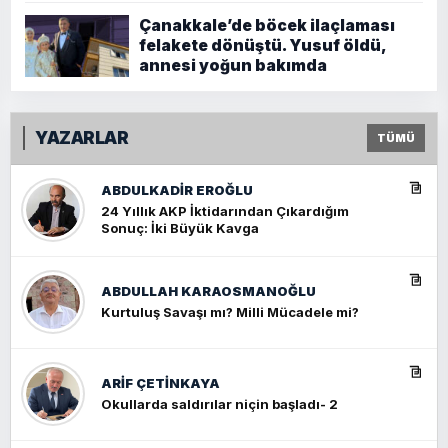
Çanakkale’de böcek ilaçlaması
felakete dönüştü. Yusuf öldü,
annesi yoğun bakımda
YAZARLAR
TÜMÜ
ABDULKADIR EROĞLU
24 Yıllık AKP İktidarından Çıkardığım
Sonuç: İki Büyük Kavga
ABDULLAH KARAOSMANOĞLU
Kurtuluş Savaşı mı? Milli Mücadele mi?
ARIF ÇETİNKAYA
Okullarda saldırılar niçin başladı- 2