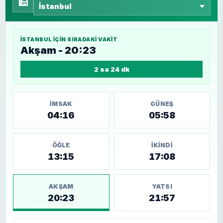
🕌
İSTANBUL
IÇIN SIRADAKI VAKIT
Akşam - 20:23
2 sa 24 dk
İMSAK
GÜNEŞ
04:16
05:58
ÖĞLE
İKINDI
13:15
17:08
AKŞAM
YATSI
20:23
21:57