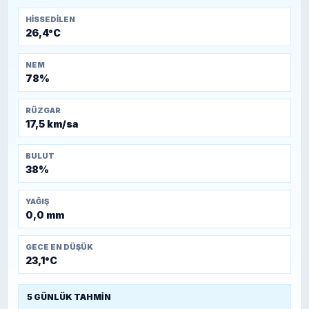
HISSEDILEN
26,4°C
NEM
78%
RÜZGAR
17,5 km/sa
BULUT
38%
YAĞIŞ
0,0 mm
GECE EN DÜŞÜK
23,1°C
5 GÜNLÜK TAHMIN