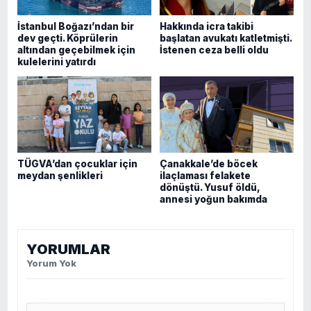
İstanbul Boğazı’ndan bir
Hakkında icra takibi
dev geçti. Köprülerin
başlatan avukatı katletmişti.
altından geçebilmek için
İstenen ceza belli oldu
kulelerini yatırdı
TÜGVA’dan çocuklar için
Çanakkale’de böcek
meydan şenlikleri
ilaçlaması felakete
dönüştü. Yusuf öldü,
annesi yoğun bakımda
YORUMLAR
Yorum Yok