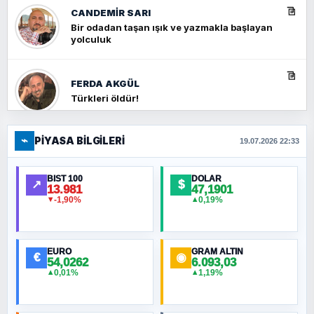
CANDEMIR SARI
Bir odadan taşan ışık ve yazmakla başlayan
yolculuk
FERDA AKGÜL
Türkleri öldür!
⌁
PIYASA BILGILERI
FERHAT BÜYÜKKALKAN
19.07.2026 22:33
Ankara Zirvesi: NATO Toplantısı mı, Yeni
Ortadoğu Haritasının Provası mı?
BIST 100
DOLAR
↗
$
13.981
47,1901
-1,90%
0,19%
▼
▲
HÜSEYIN MÜMTAZ BAYAZITOĞLU
Hilâl Bıyık, Kara Kalpak
EURO
GRAM ALTIN
€
◉
54,0262
6.093,03
0,01%
1,19%
▲
▲
MURAT ÖZKAN
Toplumdaki Ur: Kesin İnançlılar