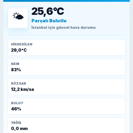
15 Temmuz’a giden yolun taşları nasıl
döşendi?
25,6°C
🌤️
Parçalı Bulutlu
TEOMAN ALPASLAN
Kütahya-Eskişehir Muharebeleri (10-24
İstanbul
için güncel hava durumu
Temmuz 1921)
HISSEDILEN
29,0°C
NEM
83%
RÜZGAR
12,2 km/sa
BULUT
46%
YAĞIŞ
0,0 mm