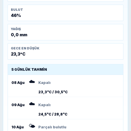
BULUT
46%
YAĞIŞ
0,0 mm
GECE EN DÜŞÜK
23,3°C
5 GÜNLÜK TAHMIN
☁️
08 Ağu
Kapalı
23,3°C / 30,5°C
☁️
09 Ağu
Kapalı
24,5°C / 28,8°C
🌤️
10 Ağu
Parçalı bulutlu