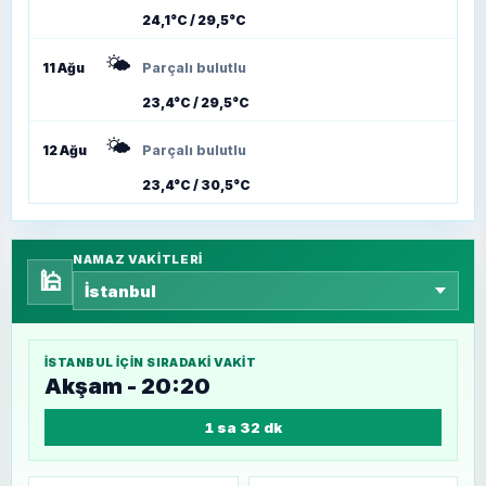
24,1°C / 29,5°C
🌤️
11 Ağu
Parçalı bulutlu
23,4°C / 29,5°C
🌤️
12 Ağu
Parçalı bulutlu
23,4°C / 30,5°C
NAMAZ VAKITLERI
🕌
İSTANBUL
IÇIN SIRADAKI VAKIT
Akşam - 20:20
1 sa 32 dk