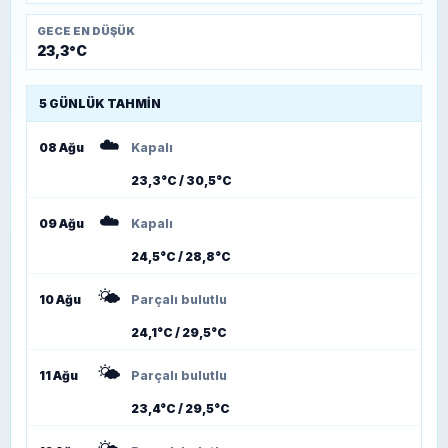
GECE EN DÜŞÜK
23,3°C
5 GÜNLÜK TAHMIN
☁️
08 Ağu
Kapalı
23,3°C / 30,5°C
☁️
09 Ağu
Kapalı
24,5°C / 28,8°C
🌤️
10 Ağu
Parçalı bulutlu
24,1°C / 29,5°C
🌤️
11 Ağu
Parçalı bulutlu
23,4°C / 29,5°C