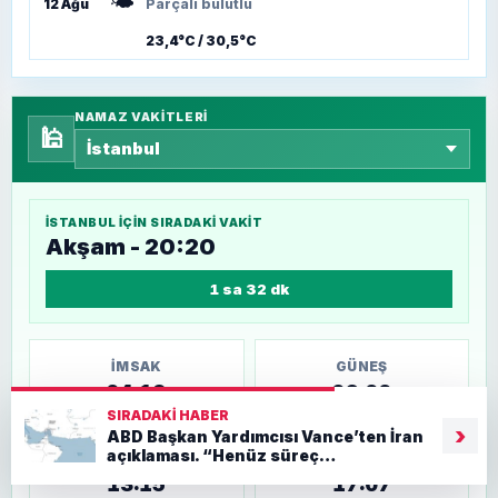
🌤️
12 Ağu
Parçalı bulutlu
23,4°C / 30,5°C
NAMAZ VAKITLERI
🕌
İSTANBUL
IÇIN SIRADAKI VAKIT
Akşam - 20:20
1 sa 32 dk
İMSAK
GÜNEŞ
04:19
06:00
SIRADAKI HABER
›
ABD Başkan Yardımcısı Vance’ten İran
açıklaması. “Henüz süreç
ÖĞLE
İKINDI
tamamlanmadı”
13:15
17:07