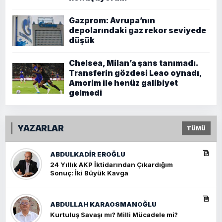
Gazprom: Avrupa’nın
depolarındaki gaz rekor seviyede
düşük
Chelsea, Milan’a şans tanımadı.
Transferin gözdesi Leao oynadı,
Amorim ile henüz galibiyet
gelmedi
YAZARLAR
TÜMÜ
ABDULKADIR EROĞLU
24 Yıllık AKP İktidarından Çıkardığım
Sonuç: İki Büyük Kavga
ABDULLAH KARAOSMANOĞLU
Kurtuluş Savaşı mı? Milli Mücadele mi?