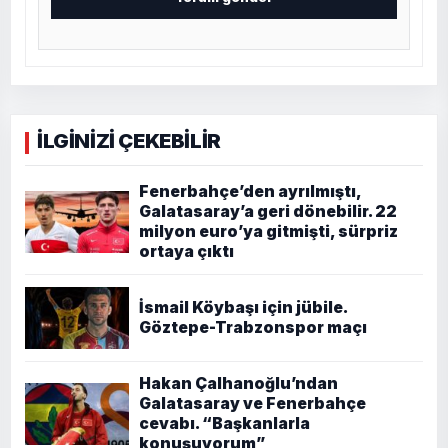
İLGİNİZİ ÇEKEBİLİR
Fenerbahçe’den ayrılmıştı,
Galatasaray’a geri dönebilir. 22
milyon euro’ya gitmişti, sürpriz
ortaya çıktı
İsmail Köybaşı için jübile.
Göztepe-Trabzonspor maçı
Hakan Çalhanoğlu’ndan
Galatasaray ve Fenerbahçe
cevabı. “Başkanlarla
konuşuyorum”