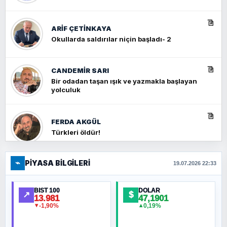
ARIF ÇETİNKAYA
Okullarda saldırılar niçin başladı- 2
CANDEMIR SARI
Bir odadan taşan ışık ve yazmakla başlayan
yolculuk
FERDA AKGÜL
Türkleri öldür!
⌁
PIYASA BILGILERI
FERHAT BÜYÜKKALKAN
19.07.2026 22:33
Ankara Zirvesi: NATO Toplantısı mı, Yeni
Ortadoğu Haritasının Provası mı?
BIST 100
DOLAR
↗
$
13.981
47,1901
-1,90%
0,19%
▼
▲
HÜSEYIN MÜMTAZ BAYAZITOĞLU
Hilâl Bıyık, Kara Kalpak