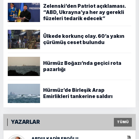
Zelenski’den Patriot açıklaması.
“ABD, Ukrayna’ya her ay gerekli
füzeleri tedarik edecek”
Ülkede korkunç olay. 60’a yakın
çürümüş ceset bulundu
Hürmüz Boğazı’nda geçici rota
pazarlığı
Hürmüz’de Birleşik Arap
Emirlikleri tankerine saldırı
YAZARLAR
TÜMÜ
ABDULKADIR EROĞLU