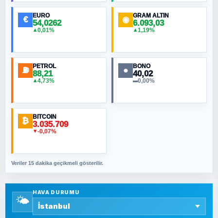
EURO
GRAM ALTIN
€
◉
54,0262
6.093,03
0,01%
1,19%
▲
▲
MURAT ÖZKAN
Toplumdaki Ur: Kesin İnançlılar
PETROL
BONO
⛽
●
88,21
40,02
NURETTIN BÖLÜK
4,73%
0,00%
▲
▬
Şura suresi 10. Ayet
BITCOIN
ORHAN KILIÇOĞLU
₿
3.035.709
Fahişeye beyinli bir müstevli alçağına
-0,07%
▼
cevabımdır
Veriler 15 dakika geçikmeli gösterilir.
SAVAŞ ŞAHİN
Yazara ait yazı bulunamadı
HAVA DURUMU
🌤️
SEYFULLAH ÇİÇEK