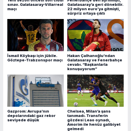
Yeni sezon öncesi son ciddi
Fenerbahçe’den ayrılmıştı,
sınav. Galatasaray-Villarreal
Galatasaray’a geri dönebilir.
maçı
22 milyon euro’ya gitmişti,
sürpriz ortaya çıktı
İsmail Köybaşı için jübile.
Hakan Çalhanoğlu’ndan
Göztepe-Trabzonspor maçı
Galatasaray ve Fenerbahçe
cevabı. “Başkanlarla
konuşuyorum”
Gazprom: Avrupa’nın
Chelsea, Milan’a şans
depolarındaki gaz rekor
tanımadı. Transferin
seviyede düşük
gözdesi Leao oynadı,
Amorim ile henüz galibiyet
gelmedi