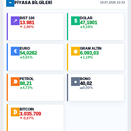
⌁
PIYASA BILGILERI
FERHAT BÜYÜKKALKAN
19.07.2026 22:33
Ankara Zirvesi: NATO Toplantısı mı, Yeni
Ortadoğu Haritasının Provası mı?
BIST 100
DOLAR
↗
$
13.981
47,1901
-1,90%
0,19%
▼
▲
HÜSEYIN MÜMTAZ BAYAZITOĞLU
Hilâl Bıyık, Kara Kalpak
EURO
GRAM ALTIN
€
◉
54,0262
6.093,03
0,01%
1,19%
▲
▲
MURAT ÖZKAN
Toplumdaki Ur: Kesin İnançlılar
PETROL
BONO
⛽
●
88,21
40,02
NURETTIN BÖLÜK
4,73%
0,00%
▲
▬
Şura suresi 10. Ayet
BITCOIN
ORHAN KILIÇOĞLU
₿
3.035.709
Fahişeye beyinli bir müstevli alçağına
-0,07%
▼
cevabımdır