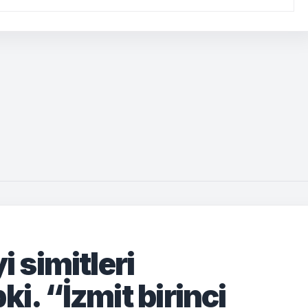
i simitleri
ki. “İzmit birinci