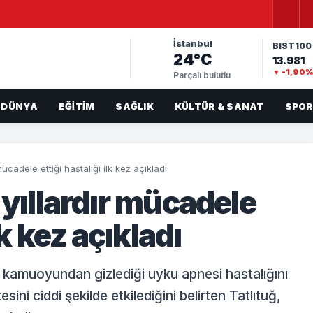
İstanbul
BIST100
24°C
13.981
▼ -1,90
Parçalı bulutlu
DÜNYA
EĞITIM
SAĞLIK
KÜLTÜR & SANAT
SPOR
mücadele ettiği hastalığı ilk kez açıkladı
 yıllardır mücadele
lk kez açıkladı
a kamuoyundan gizlediği uyku apnesi hastalığını
esini ciddi şekilde etkilediğini belirten Tatlıtuğ,