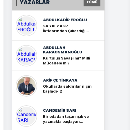
YAZARLAR
TÜMÜ
ABDULKADIR EROĞLU
24 Yıllık AKP
İktidarından Çıkardığım
Sonuç: İki Büyük Kavga
ABDULLAH
KARAOSMANOĞLU
Kurtuluş Savaşı mı? Milli
Mücadele mi?
ARIF ÇETİNKAYA
Okullarda saldırılar niçin
başladı- 2
CANDEMIR SARI
Bir odadan taşan ışık ve
yazmakla başlayan
yolculuk