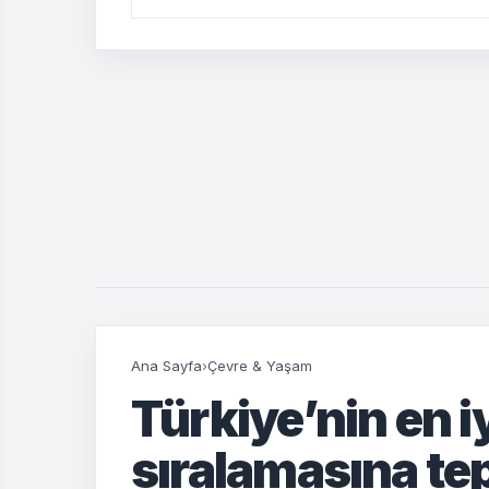
Ana Sayfa
›
Çevre & Yaşam
Türkiye’nin en iy
sıralamasına tep