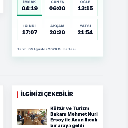
İMSAK
GÜNEŞ
ÖĞLE
04:19
06:00
13:15
İKINDI
AKŞAM
YATSI
17:07
20:20
21:54
Tarih: 08 Ağustos 2026 Cumartesi
İLGİNİZİ ÇEKEBİLİR
Kültür ve Turizm
Bakanı Mehmet Nuri
Ersoy ile Acun Ilıcalı
bir araya geldi