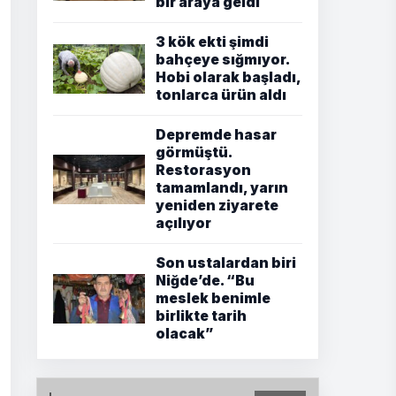
bir araya geldi
3 kök ekti şimdi
bahçeye sığmıyor.
Hobi olarak başladı,
tonlarca ürün aldı
Depremde hasar
görmüştü.
Restorasyon
tamamlandı, yarın
yeniden ziyarete
açılıyor
Son ustalardan biri
Niğde’de. “Bu
meslek benimle
birlikte tarih
olacak”