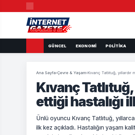
GÜNCEL
EKONOMI
POLITIKA
Ana Sayfa
›
Çevre & Yaşam
›
Kıvanç Tatlıtuğ, yıllardır 
Kıvanç Tatlıtuğ,
ettiği hastalığı i
Ünlü oyuncu Kıvanç Tatlıtuğ, yıllarc
ilk kez açıkladı. Hastalığın yaşam kalit