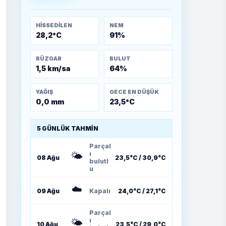
Muharebeleri (10-24
Temmuz 1921)
HISSEDILEN
NEM
28,2°C
91%
RÜZGAR
BULUT
1,5 km/sa
64%
YAĞIŞ
GECE EN DÜŞÜK
0,0 mm
23,5°C
5 GÜNLÜK TAHMIN
Parçal
🌤️
ı
08 Ağu
23,5°C / 30,9°C
bulutl
u
☁️
09 Ağu
Kapalı
24,0°C / 27,1°C
Parçal
🌤️
ı
10 Ağu
23,5°C / 29,0°C