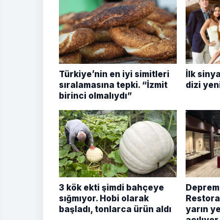
Türkiye’nin en iyi simitleri
İlk siny
sıralamasına tepki. “İzmit
dizi yen
birinci olmalıydı”
3 kök ekti şimdi bahçeye
Depremd
sığmıyor. Hobi olarak
Restora
başladı, tonlarca ürün aldı
yarın y
açılıyor