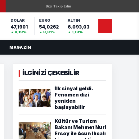
Bizi Takip Edin
DOLAR
EURO
ALTIN
47,1901
54,0262
6.093,03
%
▲ 0,19%
▲ 0,01%
▲ 1,19%
MAGAZIN
İLGİNİZİ ÇEKEBİLİR
İlk sinyal geldi.
Fenomen dizi
yeniden
başlayabilir
Kültür ve Turizm
Bakanı Mehmet Nuri
Ersoy ile Acun Ilıcalı