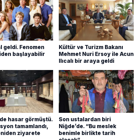
al geldi. Fenomen
Kültür ve Turizm Bakanı
iden başlayabilir
Mehmet Nuri Ersoy ile Acun
Ilıcalı bir araya geldi
e hasar görmüştü.
Son ustalardan biri
syon tamamlandı,
Niğde’de. “Bu meslek
eniden ziyarete
benimle birlikte tarih
olacak”