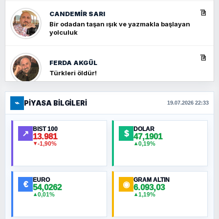
CANDEMIR SARI
Bir odadan taşan ışık ve yazmakla başlayan
yolculuk
FERDA AKGÜL
Türkleri öldür!
⌁
PIYASA BILGILERI
FERHAT BÜYÜKKALKAN
19.07.2026 22:33
Ankara Zirvesi: NATO Toplantısı mı, Yeni
Ortadoğu Haritasının Provası mı?
BIST 100
DOLAR
↗
$
13.981
47,1901
-1,90%
0,19%
▼
▲
HÜSEYIN MÜMTAZ BAYAZITOĞLU
Hilâl Bıyık, Kara Kalpak
EURO
GRAM ALTIN
€
◉
54,0262
6.093,03
0,01%
1,19%
▲
▲
MURAT ÖZKAN
Toplumdaki Ur: Kesin İnançlılar