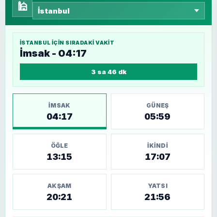
🕌
İSTANBUL
IÇIN SIRADAKI VAKIT
İmsak - 04:17
3 sa 46 dk
İMSAK
GÜNEŞ
04:17
05:59
ÖĞLE
İKINDI
13:15
17:07
AKŞAM
YATSI
20:21
21:56