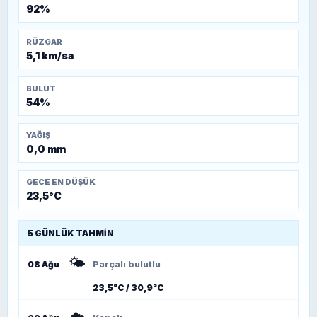
92%
RÜZGAR
5,1 km/sa
BULUT
54%
YAĞIŞ
0,0 mm
GECE EN DÜŞÜK
23,5°C
5 GÜNLÜK TAHMIN
🌤️
08 Ağu
Parçalı bulutlu
23,5°C / 30,9°C
☁️