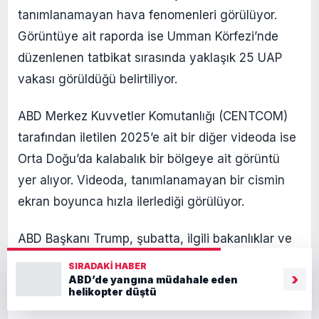
tanımlanamayan hava fenomenleri görülüyor.
Görüntüye ait raporda ise Umman Körfezi’nde
düzenlenen tatbikat sırasında yaklaşık 25 UAP
vakası görüldüğü belirtiliyor.
ABD Merkez Kuvvetler Komutanlığı (CENTCOM)
tarafından iletilen 2025’e ait bir diğer videoda ise
Orta Doğu’da kalabalık bir bölgeye ait görüntü
yer alıyor. Videoda, tanımlanamayan bir cismin
ekran boyunca hızla ilerlediği görülüyor.
ABD Başkanı Trump, şubatta, ilgili bakanlıklar ve
kurumlara, uzaylılar ve UFO ile ilgili dosyaları
SIRADAKI HABER
›
ABD’de yangına müdahale eden
tespit edip, yayımlama sürecini başlatmaları için
helikopter düştü
talimat vereceğini açıklamıştı.