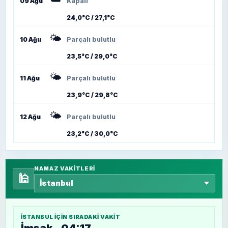
09 Ağu
Kapalı
24,0°C / 27,1°C
🌤️
10 Ağu
Parçalı bulutlu
23,5°C / 29,0°C
🌤️
11 Ağu
Parçalı bulutlu
23,9°C / 29,8°C
🌤️
12 Ağu
Parçalı bulutlu
23,2°C / 30,0°C
NAMAZ VAKITLERI
🕌
İSTANBUL
IÇIN SIRADAKI VAKIT
İmsak - 04:17