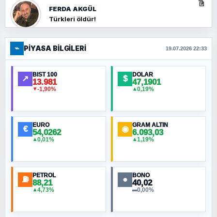
FERDA AKGÜL
Türkleri öldür!
⌁
PIYASA BILGILERI
FERHAT BÜYÜKKALKAN
19.07.2026 22:33
Ankara Zirvesi: NATO Toplantısı mı, Yeni
Ortadoğu Haritasının Provası mı?
BIST 100
DOLAR
↗
$
13.981
47,1901
-1,90%
0,19%
▼
▲
HÜSEYIN MÜMTAZ BAYAZITOĞLU
Hilâl Bıyık, Kara Kalpak
EURO
GRAM ALTIN
€
◉
54,0262
6.093,03
0,01%
1,19%
▲
▲
MURAT ÖZKAN
Toplumdaki Ur: Kesin İnançlılar
PETROL
BONO
⛽
●
88,21
40,02
NURETTIN BÖLÜK
4,73%
0,00%
▲
▬
Şura suresi 10. Ayet