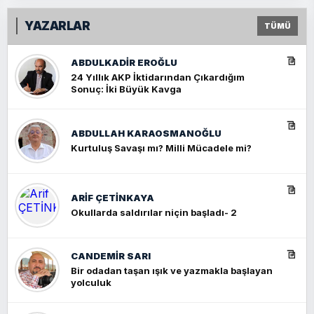
YAZARLAR
TÜMÜ
ABDULKADIR EROĞLU
24 Yıllık AKP İktidarından Çıkardığım
Sonuç: İki Büyük Kavga
ABDULLAH KARAOSMANOĞLU
Kurtuluş Savaşı mı? Milli Mücadele mi?
ARIF ÇETİNKAYA
Okullarda saldırılar niçin başladı- 2
CANDEMIR SARI
Bir odadan taşan ışık ve yazmakla başlayan
yolculuk