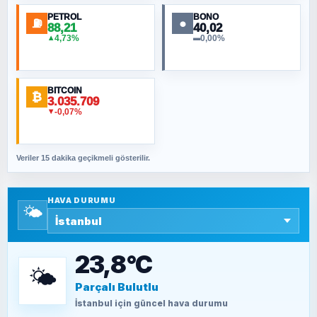
PETROL
BONO
⛽
●
88,21
40,02
NURETTIN BÖLÜK
4,73%
0,00%
▲
▬
Şura suresi 10. Ayet
BITCOIN
ORHAN KILIÇOĞLU
₿
3.035.709
Fahişeye beyinli bir müstevli alçağına
-0,07%
▼
cevabımdır
Veriler 15 dakika geçikmeli gösterilir.
SAVAŞ ŞAHİN
Yazara ait yazı bulunamadı
HAVA DURUMU
🌤️
SEYFULLAH ÇİÇEK
15 Temmuz’a giden yolun taşları nasıl
döşendi?
23,8°C
🌤️
Parçalı Bulutlu
TEOMAN ALPASLAN
Kütahya-Eskişehir Muharebeleri (10-24
İstanbul
için güncel hava durumu
Temmuz 1921)