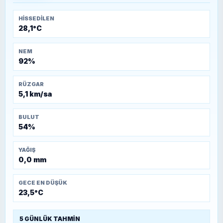
HISSEDILEN
28,1°C
NEM
92%
RÜZGAR
5,1 km/sa
BULUT
54%
YAĞIŞ
0,0 mm
GECE EN DÜŞÜK
23,5°C
5 GÜNLÜK TAHMIN