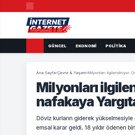
GÜNCEL
EKONOMI
POLITIKA
Ana Sayfa
›
Çevre & Yaşam
›
Milyonları ilgilendiriyor
Milyonları ilgile
nafakaya Yargıt
Döviz kurların giderek yükselmesiyle
emsal karar geldi. 18 yıldır ödenen bin