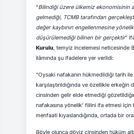
“
Bilindiği üzere ülkemiz ekonomisinin a
gelmediği, TCMB tarafından gerçekleşti
değer kaybının engellenmesine yöneli
düşürülemediği bilinen bir gerçektir
” i
Kurulu
, temyiz incelemesi neticesinde
ilâmında şu ifadelere yer verildi:
“Oysaki nafakanın hükmedildiği tarih ile
karşılaştırıldığında ve özellikle erkeği
cinsinden gelir elde etmediği gözetildi
nafakasına yönelik’ fiilini ifa etmesi iç
menfaati kıyaslandığında, ortada bir oran
Böyle olunca döviz cinsinden hüküm altı