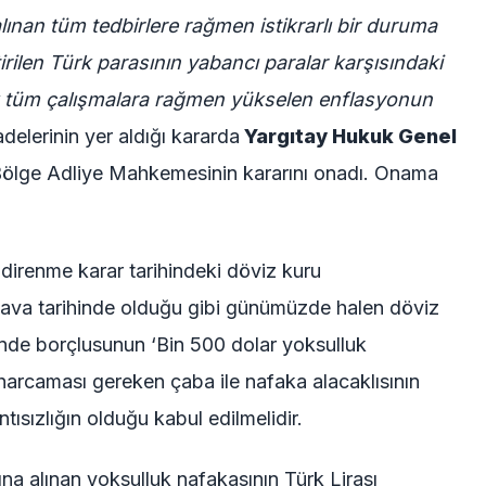
lınan tüm tedbirlere rağmen istikrarlı bir duruma
rilen Türk parasının yabancı paralar karşısındaki
k tüm çalışmalara rağmen yükselen enflasyonun
fadelerinin yer aldığı kararda
Yargıtay Hukuk Genel
 Bölge Adliye Mahkemesinin kararını onadı. Onama
 direnme karar tarihindeki döviz kuru
n dava tarihinde olduğu gibi günümüzde halen döviz
ğinde borçlusunun ‘Bin 500 dolar yoksulluk
in harcaması gereken çaba ile nafaka alacaklısının
tısızlığın olduğu kabul edilmelidir.
na alınan yoksulluk nafakasının Türk Lirası