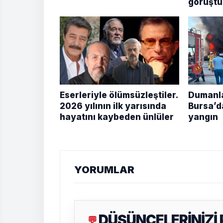
görüştü
Eserleriyle ölümsüzleştiler.
Dumanlar
2026 yılının ilk yarısında
Bursa’d
hayatını kaybeden ünlüler
yangın
YORUMLAR
DÜŞÜNCELERİNİZİ
💬