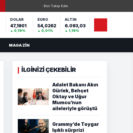
Bizi Takip Edin
DOLAR
EURO
ALTIN
47,1901
54,0262
6.093,03
%
▲ 0,19%
▲ 0,01%
▲ 1,19%
MAGAZIN
İLGİNİZİ ÇEKEBİLİR
Adalet Bakanı Akın
Gürlek, Behçet
Oktay ve Uğur
Mumcu’nun
aileleriyle görüştü
Grammy’de Toygar
Işıklı sürprizi