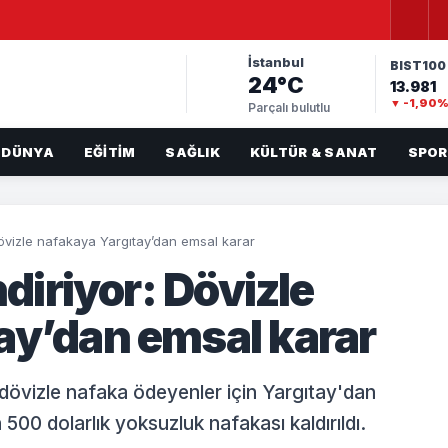
İstanbul
BIST100
24°C
13.981
▼ -1,90
Parçalı bulutlu
DÜNYA
EĞITIM
SAĞLIK
KÜLTÜR & SANAT
SPOR
: Dövizle nafakaya Yargıtay’dan emsal karar
ndiriyor: Dövizle
ay’dan emsal karar
 dövizle nafaka ödeyenler için Yargıtay'dan
 500 dolarlık yoksuzluk nafakası kaldırıldı.