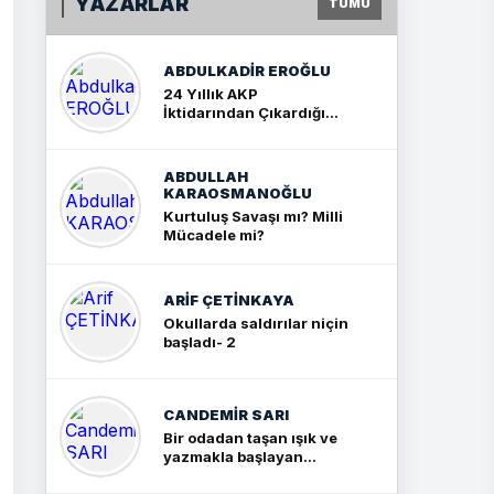
YAZARLAR
TÜMÜ
ABDULKADIR EROĞLU
24 Yıllık AKP
İktidarından Çıkardığım
Sonuç: İki Büyük Kavga
ABDULLAH
KARAOSMANOĞLU
Kurtuluş Savaşı mı? Milli
Mücadele mi?
ARIF ÇETİNKAYA
Okullarda saldırılar niçin
başladı- 2
CANDEMIR SARI
Bir odadan taşan ışık ve
yazmakla başlayan
yolculuk