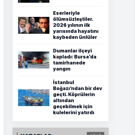
Eserleriyle
ölümsüzleştiler.
2026 yılının ilk
yarısında hayatını
kaybeden ünlüler
Dumanlar ilçeyi
kapladı: Bursa’da
tamirhanede
yangın
İstanbul
Boğazı’ndan bir dev
geçti. Köprülerin
altından
geçebilmek için
kulelerini yatırdı