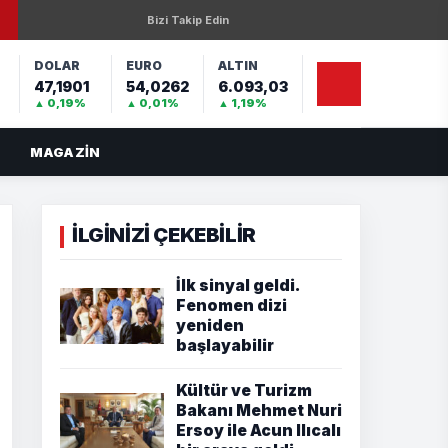
Bizi Takip Edin
DOLAR
EURO
ALTIN
47,1901
54,0262
6.093,03
%
▲ 0,19%
▲ 0,01%
▲ 1,19%
MAGAZIN
İLGİNİZİ ÇEKEBİLİR
İlk sinyal geldi.
Fenomen dizi
yeniden
başlayabilir
Kültür ve Turizm
Bakanı Mehmet Nuri
Ersoy ile Acun Ilıcalı