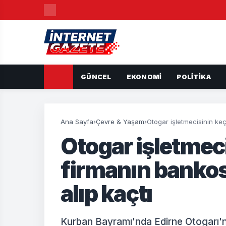
GÜNCEL
EKONOMI
POLITIKA
Ana Sayfa
›
Çevre & Yaşam
›
Otogar işletmecisinin keç
Otogar işletmeci
firmanın bankos
alıp kaçtı
Kurban Bayramı'nda Edirne Otogarı'nd