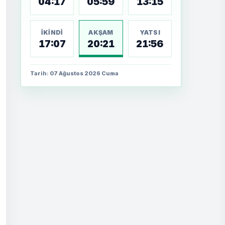
04:17
05:59
13:15
İKINDI
AKŞAM
YATSI
17:07
20:21
21:56
Tarih: 07 Ağustos 2026 Cuma