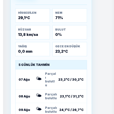
Muharebeleri (10-24
Temmuz 1921)
HISSEDILEN
NEM
29,1°C
71%
RÜZGAR
BULUT
13,8 km/sa
0%
YAĞIŞ
GECE EN DÜŞÜK
0,0 mm
23,2°C
5 GÜNLÜK TAHMIN
Parçal
🌤️
ı
07 Ağu
23,2°C / 30,2°C
bulutl
u
🌤️
Parçalı
08 Ağu
23,1°C / 31,2°C
bulutlu
🌤️
Parçalı
09 Ağu
24,1°C / 26,7°C
bulutlu