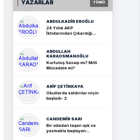
YAZARLAR
TÜMÜ
ABDULKADIR EROĞLU
24 Yıllık AKP
İktidarından Çıkardığım
Sonuç: İki Büyük Kavga
ABDULLAH
KARAOSMANOĞLU
Kurtuluş Savaşı mı? Milli
Mücadele mi?
ARIF ÇETİNKAYA
Okullarda saldırılar niçin
başladı- 2
CANDEMIR SARI
Bir odadan taşan ışık ve
yazmakla başlayan
yolculuk