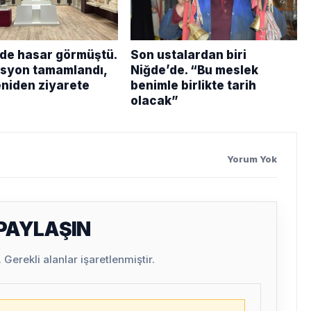
e hasar görmüştü.
Son ustalardan biri
syon tamamlandı,
Niğde’de. “Bu meslek
eniden ziyarete
benimle birlikte tarih
olacak”
Yorum Yok
 PAYLAŞIN
Gerekli alanlar işaretlenmiştir.