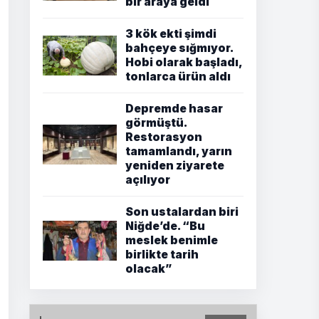
bir araya geldi
3 kök ekti şimdi
bahçeye sığmıyor.
Hobi olarak başladı,
tonlarca ürün aldı
Depremde hasar
görmüştü.
Restorasyon
tamamlandı, yarın
yeniden ziyarete
açılıyor
Son ustalardan biri
Niğde’de. “Bu
meslek benimle
birlikte tarih
olacak”