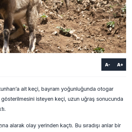
A-
A+
ltunhan’a ait keçi, bayram yoğunluğunda otogar
i gösterilmesini isteyen keçi, uzun uğraş sonucunda
tı.
na alarak olay yerinden kaçtı. Bu sıradışı anlar bir