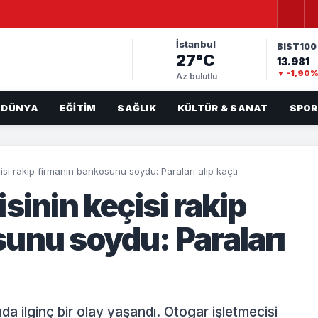
İstanbul
BIST100
27°C
13.981
▼ -1,90
Az bulutlu
DÜNYA
EĞITIM
SAĞLIK
KÜLTÜR & SANAT
SPOR
isi rakip firmanın bankosunu soydu: Paraları alıp kaçtı
sinin keçisi rakip
unu soydu: Paraları
a ilginç bir olay yaşandı. Otogar işletmecisi