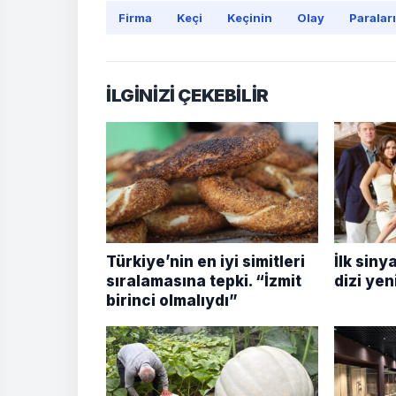
Firma
Keçi
Keçinin
Olay
Paraları
İLGİNİZİ ÇEKEBİLİR
Türkiye’nin en iyi simitleri
İlk siny
sıralamasına tepki. “İzmit
dizi yen
birinci olmalıydı”