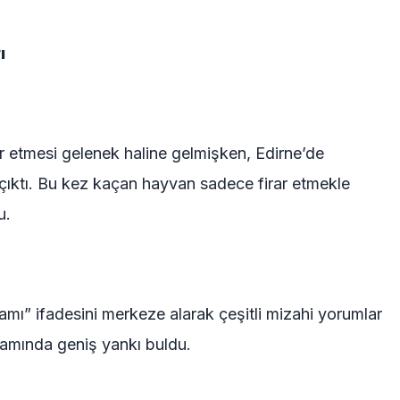
ı
ar etmesi gelenek haline gelmişken, Edirne’de
e çıktı. Bu kez kaçan hayvan sadece firar etmekle
u.
kamı” ifadesini merkeze alarak çeşitli mizahi yorumlar
rtamında geniş yankı buldu.