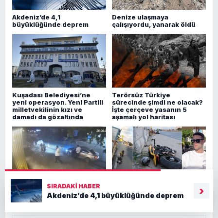
Akdeniz’de 4,1
Denize ulaşmaya
büyüklüğünde deprem
çalışıyordu, yanarak öldü
Kuşadası Belediyesi’ne
Terörsüz Türkiye
yeni operasyon. Yeni Partili
sürecinde şimdi ne olacak?
milletvekilinin kızı ve
İşte çerçeve yasanın 5
damadı da gözaltında
aşamalı yol haritası
SIRADAKI HABER
Ankara’da değnekçilere
Yeni aldığı motosikletle ilk
›
Akdeniz’de 4,1 büyüklüğünde deprem
operasyon
gezisi sonu oldu