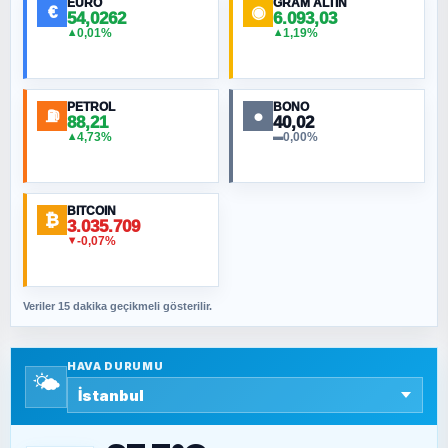
EURO
GRAM ALTIN
€
◉
54,0262
6.093,03
0,01%
1,19%
▲
▲
MURAT ÖZKAN
Toplumdaki Ur: Kesin İnançlılar
PETROL
BONO
⛽
●
88,21
40,02
NURETTIN BÖLÜK
4,73%
0,00%
▲
▬
Şura suresi 10. Ayet
BITCOIN
ORHAN KILIÇOĞLU
₿
3.035.709
Fahişeye beyinli bir müstevli alçağına
-0,07%
▼
cevabımdır
Veriler 15 dakika geçikmeli gösterilir.
SAVAŞ ŞAHİN
Yazara ait yazı bulunamadı
HAVA DURUMU
🌤️
SEYFULLAH ÇİÇEK
15 Temmuz’a giden yolun taşları nasıl
döşendi?