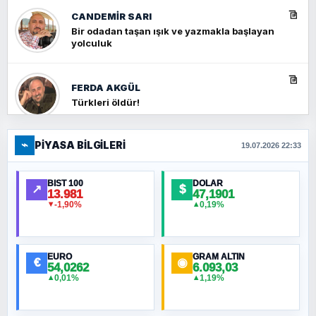
CANDEMIR SARI
Bir odadan taşan ışık ve yazmakla başlayan
yolculuk
FERDA AKGÜL
Türkleri öldür!
⌁
PIYASA BILGILERI
FERHAT BÜYÜKKALKAN
19.07.2026 22:33
Ankara Zirvesi: NATO Toplantısı mı, Yeni
Ortadoğu Haritasının Provası mı?
BIST 100
DOLAR
↗
$
13.981
47,1901
-1,90%
0,19%
▼
▲
HÜSEYIN MÜMTAZ BAYAZITOĞLU
Hilâl Bıyık, Kara Kalpak
EURO
GRAM ALTIN
€
◉
54,0262
6.093,03
0,01%
1,19%
▲
▲
MURAT ÖZKAN
Toplumdaki Ur: Kesin İnançlılar