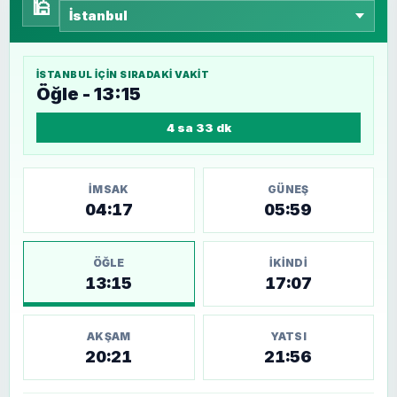
🕌
İSTANBUL
IÇIN SIRADAKI VAKIT
Öğle - 13:15
4 sa 33 dk
İMSAK
GÜNEŞ
04:17
05:59
ÖĞLE
İKINDI
13:15
17:07
AKŞAM
YATSI
20:21
21:56