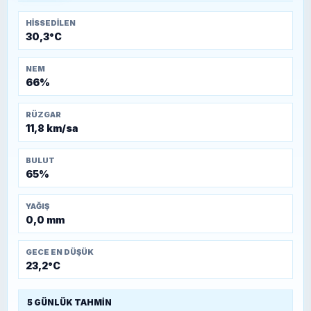
HISSEDILEN
30,3°C
NEM
66%
RÜZGAR
11,8 km/sa
BULUT
65%
YAĞIŞ
0,0 mm
GECE EN DÜŞÜK
23,2°C
5 GÜNLÜK TAHMIN