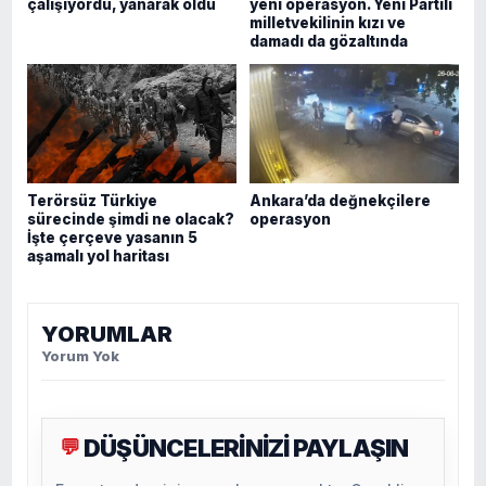
çalışıyordu, yanarak öldü
yeni operasyon. Yeni Partili
milletvekilinin kızı ve
damadı da gözaltında
Terörsüz Türkiye
Ankara’da değnekçilere
sürecinde şimdi ne olacak?
operasyon
İşte çerçeve yasanın 5
aşamalı yol haritası
YORUMLAR
Yorum Yok
DÜŞÜNCELERİNİZİ PAYLAŞIN
💬