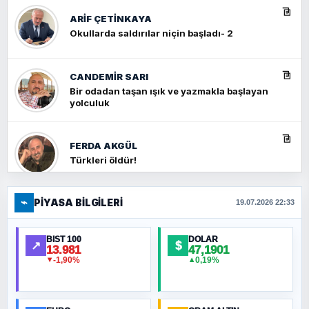
ARIF ÇETİNKAYA
Okullarda saldırılar niçin başladı- 2
CANDEMIR SARI
Bir odadan taşan ışık ve yazmakla başlayan
yolculuk
FERDA AKGÜL
Türkleri öldür!
⌁
PIYASA BILGILERI
FERHAT BÜYÜKKALKAN
19.07.2026 22:33
Ankara Zirvesi: NATO Toplantısı mı, Yeni
Ortadoğu Haritasının Provası mı?
BIST 100
DOLAR
↗
$
13.981
47,1901
-1,90%
0,19%
▼
▲
HÜSEYIN MÜMTAZ BAYAZITOĞLU
Hilâl Bıyık, Kara Kalpak