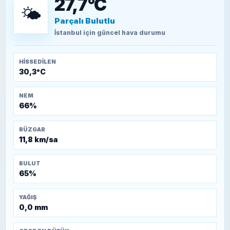
27,7°C
🌤️
Parçalı Bulutlu
TEOMAN ALPASLAN
Kütahya-Eskişehir Muharebeleri (10-24
İstanbul
için güncel hava durumu
Temmuz 1921)
HISSEDILEN
30,3°C
NEM
66%
RÜZGAR
11,8 km/sa
BULUT
65%
YAĞIŞ
0,0 mm