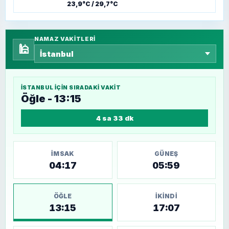
23,9°C / 29,7°C
NAMAZ VAKITLERI
🕌
İSTANBUL
IÇIN SIRADAKI VAKIT
Öğle - 13:15
4 sa 33 dk
İMSAK
GÜNEŞ
04:17
05:59
ÖĞLE
İKINDI
13:15
17:07