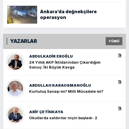
Ankara’da değnekçilere
operasyon
YAZARLAR
TÜMÜ
ABDULKADIR EROĞLU
24 Yıllık AKP İktidarından Çıkardığım
Sonuç: İki Büyük Kavga
ABDULLAH KARAOSMANOĞLU
Kurtuluş Savaşı mı? Milli Mücadele mi?
ARIF ÇETİNKAYA
Okullarda saldırılar niçin başladı- 2