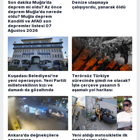
Son dakika Muğla’da
Denize ulaşmaya
deprem mi oldu? Az önce
çalışıyordu, yanarak öldü
deprem Muğla’da nerede
oldu? Muğla deprem
Kandilli ve AFAD son
depremler listesi 07
Ağustos 2026
Kuşadası Belediyesi’ne
Terörsüz Türkiye
yeni operasyon. Yeni Partili
sürecinde şimdi ne olacak?
milletvekilinin kızı ve
İşte çerçeve yasanın 5
damadı da gözaltında
aşamalı yol haritası
Ankara’da değnekçilere
Yeni aldığı motosikletle ilk
operasyon
gezisi sonu oldu