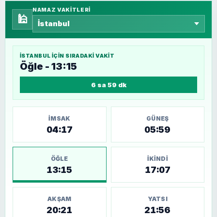
NAMAZ VAKITLERI
🕌
İSTANBUL
IÇIN SIRADAKI VAKIT
Öğle - 13:15
6 sa 59 dk
İMSAK
GÜNEŞ
04:17
05:59
ÖĞLE
İKINDI
13:15
17:07
AKŞAM
YATSI
20:21
21:56