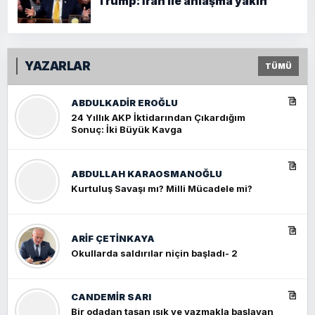
Trump: İran ile anlaşma yakın
YAZARLAR
TÜMÜ
ABDULKADIR EROĞLU
24 Yıllık AKP İktidarından Çıkardığım
Sonuç: İki Büyük Kavga
ABDULLAH KARAOSMANOĞLU
Kurtuluş Savaşı mı? Milli Mücadele mi?
ARIF ÇETİNKAYA
Okullarda saldırılar niçin başladı- 2
CANDEMIR SARI
Bir odadan taşan ışık ve yazmakla başlayan