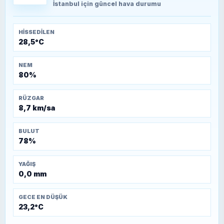
Kütahya-Eskişehir Muharebeleri (10-24
İstanbul
için güncel hava durumu
Temmuz 1921)
HISSEDILEN
28,5°C
NEM
80%
RÜZGAR
8,7 km/sa
BULUT
78%
YAĞIŞ
0,0 mm
GECE EN DÜŞÜK
23,2°C