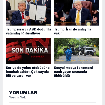
Trump ısrarcı. ABD doğumla
Trump: İran ile anlaşma
vatandaşlığı kısıtlıyor
yakın
Suriye’de yolcu otobüsüne
Sosyal medya fenomeni
bombalı saldırı. Çok sayıda
canlı yayın sırasında
ölü ve yaralı var
öldürüldü
YORUMLAR
Yorum Yok