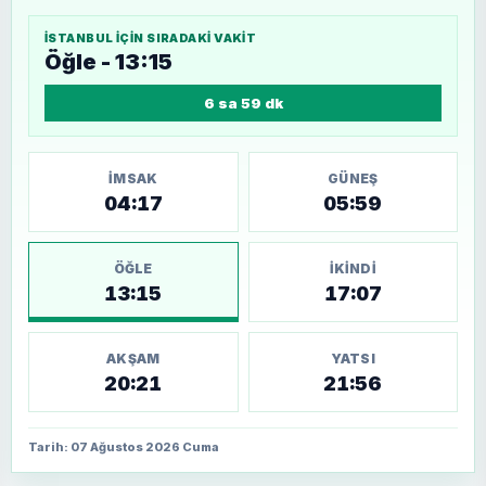
İSTANBUL
IÇIN SIRADAKI VAKIT
Öğle - 13:15
6 sa 59 dk
İMSAK
GÜNEŞ
04:17
05:59
ÖĞLE
İKINDI
13:15
17:07
AKŞAM
YATSI
20:21
21:56
Tarih: 07 Ağustos 2026 Cuma