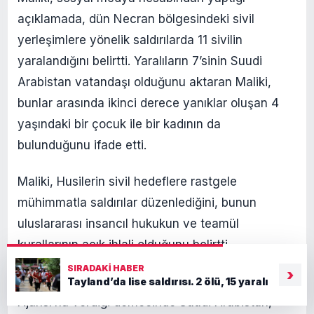
açıklamada, dün Necran bölgesindeki sivil
yerleşimlere yönelik saldırılarda 11 sivilin
yaralandığını belirtti. Yaralıların 7’sinin Suudi
Arabistan vatandaşı olduğunu aktaran Maliki,
bunlar arasında ikinci derece yanıklar oluşan 4
yaşındaki bir çocuk ile bir kadının da
bulunduğunu ifade etti.
Maliki, Husilerin sivil hedeflere rastgele
mühimmatla saldırılar düzenlediğini, bunun
uluslararası insancıl hukukun ve teamül
kurallarının açık ihlali olduğunu belirtti.
SIRADAKI HABER
›
Öte yandan Suudi bir yetkili Reuters Haber
Tayland’da lise saldırısı. 2 ölü, 15 yaralı
Ajansı’na verdiği demecinde Suudi Arabistan,