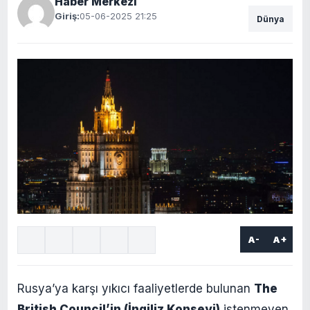
Haber Merkezi
Giriş:
05-06-2025 21:25
Dünya
A-
A+
Rusya’ya karşı yıkıcı faaliyetlerde bulunan
The
British Council’in (İngiliz Konseyi)
istenmeyen