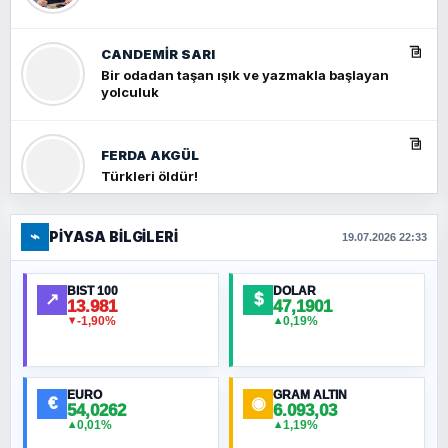
CANDEMIR SARI
Bir odadan taşan ışık ve yazmakla başlayan
yolculuk
FERDA AKGÜL
Türkleri öldür!
⌁
PIYASA BILGILERI
FERHAT BÜYÜKKALKAN
19.07.2026 22:33
Ankara Zirvesi: NATO Toplantısı mı, Yeni
Ortadoğu Haritasının Provası mı?
BIST 100
DOLAR
↗
$
13.981
47,1901
-1,90%
0,19%
▼
▲
HÜSEYIN MÜMTAZ BAYAZITOĞLU
Hilâl Bıyık, Kara Kalpak
EURO
GRAM ALTIN
€
◉
54,0262
6.093,03
0,01%
1,19%
▲
▲
MURAT ÖZKAN