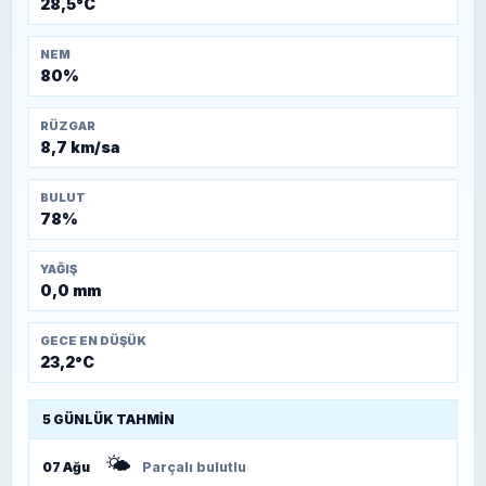
28,5°C
NEM
80%
RÜZGAR
8,7 km/sa
BULUT
78%
YAĞIŞ
0,0 mm
GECE EN DÜŞÜK
23,2°C
5 GÜNLÜK TAHMIN
🌤️
07 Ağu
Parçalı bulutlu