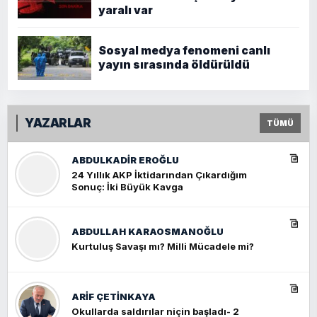
yaralı var
Sosyal medya fenomeni canlı
yayın sırasında öldürüldü
YAZARLAR
TÜMÜ
ABDULKADIR EROĞLU
24 Yıllık AKP İktidarından Çıkardığım
Sonuç: İki Büyük Kavga
ABDULLAH KARAOSMANOĞLU
Kurtuluş Savaşı mı? Milli Mücadele mi?
ARIF ÇETİNKAYA
Okullarda saldırılar niçin başladı- 2