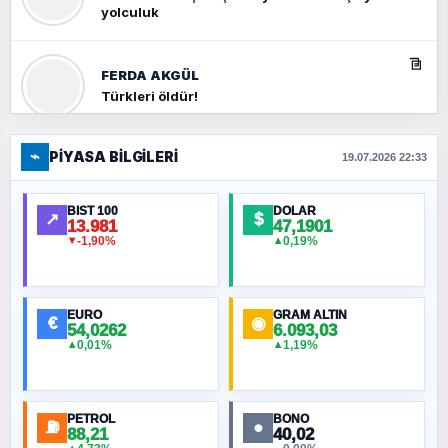
yolculuk
FERDA AKGÜL
Türkleri öldür!
⌁
PIYASA BILGILERI
FERHAT BÜYÜKKALKAN
19.07.2026 22:33
Ankara Zirvesi: NATO Toplantısı mı, Yeni
Ortadoğu Haritasının Provası mı?
BIST 100
DOLAR
↗
$
13.981
47,1901
-1,90%
0,19%
▼
▲
HÜSEYIN MÜMTAZ BAYAZITOĞLU
Hilâl Bıyık, Kara Kalpak
EURO
GRAM ALTIN
€
◉
54,0262
6.093,03
0,01%
1,19%
▲
▲
MURAT ÖZKAN
Toplumdaki Ur: Kesin İnançlılar
PETROL
BONO
⛽
●
88,21
40,02
NURETTIN BÖLÜK