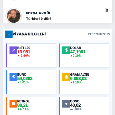
FERDA AKGÜL
Türkleri öldür!
⌁
PIYASA BILGILERI
FERHAT BÜYÜKKALKAN
19.07.2026 22:33
Ankara Zirvesi: NATO Toplantısı mı, Yeni
Ortadoğu Haritasının Provası mı?
BIST 100
DOLAR
↗
$
13.981
47,1901
-1,90%
0,19%
▼
▲
HÜSEYIN MÜMTAZ BAYAZITOĞLU
Hilâl Bıyık, Kara Kalpak
EURO
GRAM ALTIN
€
◉
54,0262
6.093,03
0,01%
1,19%
▲
▲
MURAT ÖZKAN
Toplumdaki Ur: Kesin İnançlılar
PETROL
BONO
⛽
●
88,21
40,02
NURETTIN BÖLÜK
4,73%
0,00%
▲
▬
Şura suresi 10. Ayet