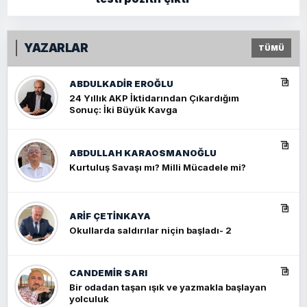
YAZARLAR
TÜMÜ
ABDULKADIR EROĞLU
24 Yıllık AKP İktidarından Çıkardığım
Sonuç: İki Büyük Kavga
ABDULLAH KARAOSMANOĞLU
Kurtuluş Savaşı mı? Milli Mücadele mi?
ARIF ÇETİNKAYA
Okullarda saldırılar niçin başladı- 2
CANDEMIR SARI
Bir odadan taşan ışık ve yazmakla başlayan
yolculuk