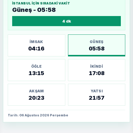
İSTANBUL
IÇIN SIRADAKI VAKIT
Güneş - 05:58
4 dk
İMSAK
GÜNEŞ
04:16
05:58
ÖĞLE
İKINDI
13:15
17:08
AKŞAM
YATSI
20:23
21:57
Tarih: 06 Ağustos 2026 Perşembe