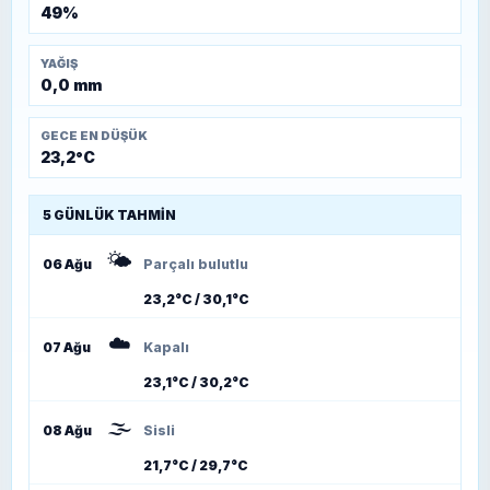
49%
YAĞIŞ
0,0 mm
GECE EN DÜŞÜK
23,2°C
5 GÜNLÜK TAHMIN
🌤️
06 Ağu
Parçalı bulutlu
23,2°C / 30,1°C
☁️
07 Ağu
Kapalı
23,1°C / 30,2°C
🌫️
08 Ağu
Sisli
21,7°C / 29,7°C