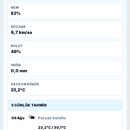
NEM
82%
RÜZGAR
9,7 km/sa
BULUT
49%
YAĞIŞ
0,0 mm
GECE EN DÜŞÜK
23,2°C
5 GÜNLÜK TAHMIN
🌤️
06 Ağu
Parçalı bulutlu
23,2°C / 30,1°C