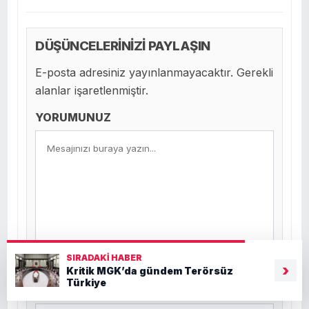
DÜŞÜNCELERİNİZİ PAYLAŞIN
E-posta adresiniz yayınlanmayacaktır. Gerekli
alanlar işaretlenmiştir.
YORUMUNUZ
SIRADAKI HABER
›
Kritik MGK’da gündem Terörsüz
Türkiye
Ad *