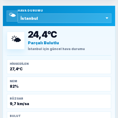
Yazara ait yazı bulunamadı
HAVA DURUMU
🌤️
SEYFULLAH ÇİÇEK
15 Temmuz’a giden yolun taşları nasıl
döşendi?
24,4°C
🌤️
Parçalı Bulutlu
TEOMAN ALPASLAN
Kütahya-Eskişehir Muharebeleri (10-24
İstanbul
için güncel hava durumu
Temmuz 1921)
HISSEDILEN
27,4°C
NEM
82%
RÜZGAR
9,7 km/sa
BULUT