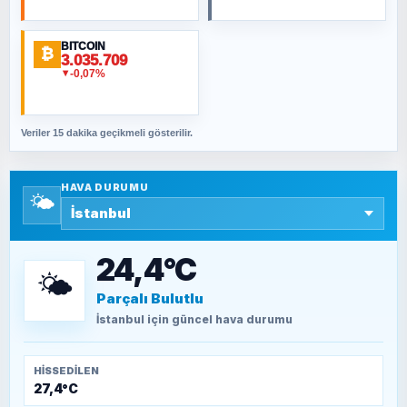
BITCOIN
ORHAN KILIÇOĞLU
₿
3.035.709
Fahişeye beyinli bir müstevli alçağına
-0,07%
▼
cevabımdır
Veriler 15 dakika geçikmeli gösterilir.
SAVAŞ ŞAHİN
Yazara ait yazı bulunamadı
HAVA DURUMU
🌤️
SEYFULLAH ÇİÇEK
15 Temmuz’a giden yolun taşları nasıl
döşendi?
24,4°C
🌤️
Parçalı Bulutlu
TEOMAN ALPASLAN
Kütahya-Eskişehir Muharebeleri (10-24
İstanbul
için güncel hava durumu
Temmuz 1921)
HISSEDILEN
27,4°C