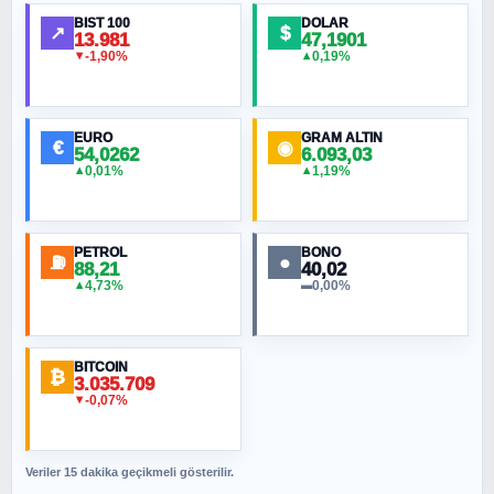
Ortadoğu Haritasının Provası mı?
BIST 100
DOLAR
↗
$
13.981
47,1901
-1,90%
0,19%
▼
▲
HÜSEYIN MÜMTAZ BAYAZITOĞLU
Hilâl Bıyık, Kara Kalpak
EURO
GRAM ALTIN
€
◉
54,0262
6.093,03
0,01%
1,19%
▲
▲
MURAT ÖZKAN
Toplumdaki Ur: Kesin İnançlılar
PETROL
BONO
⛽
●
88,21
40,02
NURETTIN BÖLÜK
4,73%
0,00%
▲
▬
Şura suresi 10. Ayet
BITCOIN
ORHAN KILIÇOĞLU
₿
3.035.709
Fahişeye beyinli bir müstevli alçağına
-0,07%
▼
cevabımdır
Veriler 15 dakika geçikmeli gösterilir.
SAVAŞ ŞAHİN