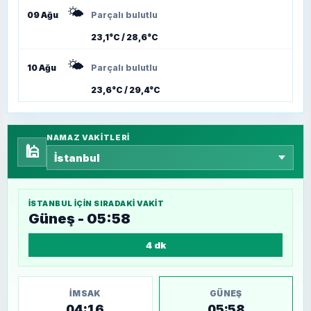
🌤️
09 Ağu
Parçalı bulutlu
23,1°C / 28,6°C
🌤️
10 Ağu
Parçalı bulutlu
23,6°C / 29,4°C
NAMAZ VAKITLERI
🕌
İSTANBUL
IÇIN SIRADAKI VAKIT
Güneş - 05:58
4 dk
İMSAK
GÜNEŞ
04:16
05:58