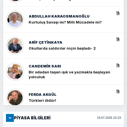
ABDULLAH KARAOSMANOĞLU
Kurtuluş Savaşı mı? Milli Mücadele mi?
ARIF ÇETİNKAYA
Okullarda saldırılar niçin başladı- 2
CANDEMIR SARI
Bir odadan taşan ışık ve yazmakla başlayan
yolculuk
FERDA AKGÜL
Türkleri öldür!
⌁
PIYASA BILGILERI
FERHAT BÜYÜKKALKAN
19.07.2026 22:33
Ankara Zirvesi: NATO Toplantısı mı, Yeni