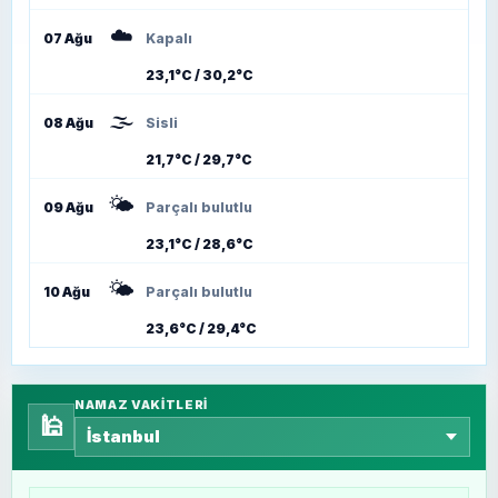
☁️
07 Ağu
Kapalı
23,1°C / 30,2°C
🌫️
08 Ağu
Sisli
21,7°C / 29,7°C
🌤️
09 Ağu
Parçalı bulutlu
23,1°C / 28,6°C
🌤️
10 Ağu
Parçalı bulutlu
23,6°C / 29,4°C
NAMAZ VAKITLERI
🕌