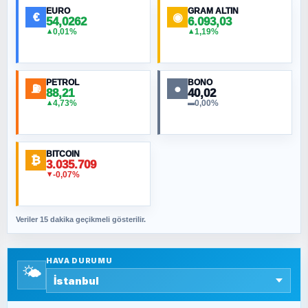
EURO
GRAM ALTIN
€
◉
54,0262
6.093,03
0,01%
1,19%
▲
▲
MURAT ÖZKAN
Toplumdaki Ur: Kesin İnançlılar
PETROL
BONO
⛽
●
88,21
40,02
NURETTIN BÖLÜK
4,73%
0,00%
▲
▬
Şura suresi 10. Ayet
BITCOIN
ORHAN KILIÇOĞLU
₿
3.035.709
Fahişeye beyinli bir müstevli alçağına
-0,07%
▼
cevabımdır
Veriler 15 dakika geçikmeli gösterilir.
SAVAŞ ŞAHİN
Yazara ait yazı bulunamadı
HAVA DURUMU
🌤️
SEYFULLAH ÇİÇEK
15 Temmuz’a giden yolun taşları nasıl