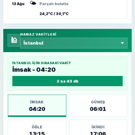
🌤️
13 Ağu
Parçalı bulutlu
24,2°C / 30,1°C
NAMAZ VAKITLERI
🕌
İSTANBUL
IÇIN SIRADAKI VAKIT
İmsak - 04:20
2 sa 43 dk
İMSAK
GÜNEŞ
04:20
06:01
ÖĞLE
İKINDI
13:15
17:06