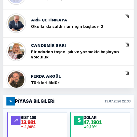
ARIF ÇETİNKAYA
Okullarda saldırılar niçin başladı- 2
CANDEMIR SARI
Bir odadan taşan ışık ve yazmakla başlayan
yolculuk
FERDA AKGÜL
Türkleri öldür!
⌁
PIYASA BILGILERI
FERHAT BÜYÜKKALKAN
19.07.2026 22:33
Ankara Zirvesi: NATO Toplantısı mı, Yeni
Ortadoğu Haritasının Provası mı?
BIST 100
DOLAR
↗
$
13.981
47,1901
-1,90%
0,19%
▼
▲
HÜSEYIN MÜMTAZ BAYAZITOĞLU