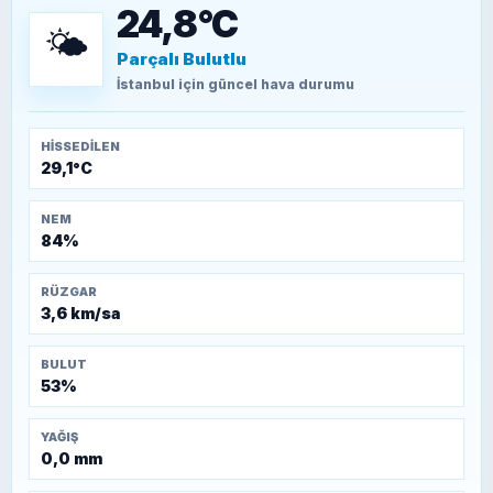
döşendi?
24,8°C
🌤️
Parçalı Bulutlu
TEOMAN ALPASLAN
Kütahya-Eskişehir Muharebeleri (10-24
İstanbul
için güncel hava durumu
Temmuz 1921)
HISSEDILEN
29,1°C
NEM
84%
RÜZGAR
3,6 km/sa
BULUT
53%
YAĞIŞ
0,0 mm