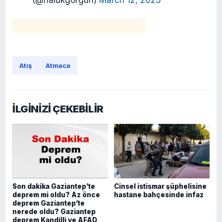
(@halukgorgun)
March 12, 2025
Atış
Atmaca
İLGİNİZİ ÇEKEBİLİR
Son dakika Gaziantep’te
Cinsel istismar şüphelisine
deprem mi oldu? Az önce
hastane bahçesinde infaz
deprem Gaziantep’te
nerede oldu? Gaziantep
deprem Kandilli ve AFAD