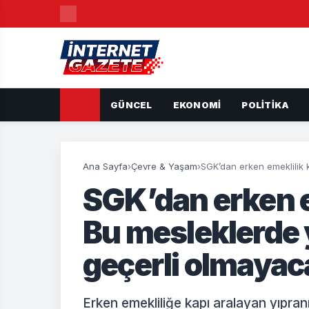
GÜNCEL
EKONOMI
POLITIKA
Ana Sayfa
›
Çevre & Yaşam
›
SGK’dan erken emeklilik 
SGK’dan erken e
Bu mesleklerde 
geçerli olmayac
Erken emekliliğe kapı aralayan yıpra