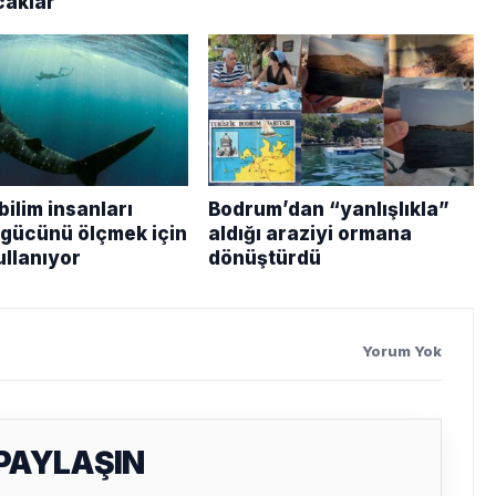
aklar
ilim insanları
Bodrum’dan “yanlışlıkla”
 gücünü ölçmek için
aldığı araziyi ormana
ullanıyor
dönüştürdü
Yorum Yok
 PAYLAŞIN