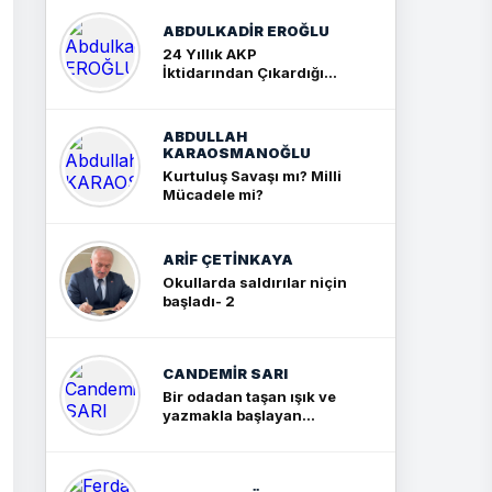
ABDULKADIR EROĞLU
24 Yıllık AKP
İktidarından Çıkardığım
Sonuç: İki Büyük Kavga
ABDULLAH
KARAOSMANOĞLU
Kurtuluş Savaşı mı? Milli
Mücadele mi?
ARIF ÇETİNKAYA
Okullarda saldırılar niçin
başladı- 2
CANDEMIR SARI
Bir odadan taşan ışık ve
yazmakla başlayan
yolculuk