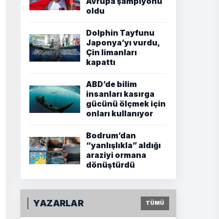
Avrupa şampiyonu
oldu
Dolphin Tayfunu
Japonya’yı vurdu,
Çin limanları
kapattı
ABD’de bilim
insanları kasırga
gücünü ölçmek için
onları kullanıyor
Bodrum’dan
“yanlışlıkla” aldığı
araziyi ormana
dönüştürdü
YAZARLAR
TÜMÜ