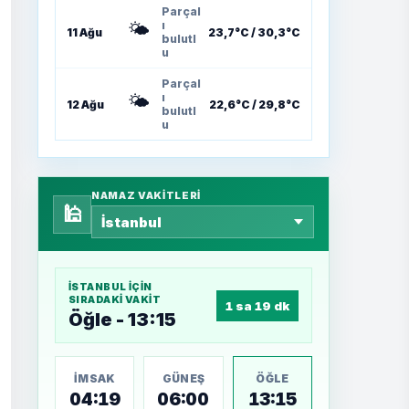
Parçal
🌤️
ı
11 Ağu
23,7°C / 30,3°C
bulutl
u
Parçal
🌤️
ı
12 Ağu
22,6°C / 29,8°C
bulutl
u
NAMAZ VAKITLERI
🕌
İSTANBUL
IÇIN
SIRADAKI VAKIT
1 sa 19 dk
Öğle - 13:15
İMSAK
GÜNEŞ
ÖĞLE
04:19
06:00
13:15