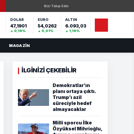
Bizi Takip Edin
DOLAR
EURO
ALTIN
47,1901
54,0262
6.093,03
%
▲ 0,19%
▲ 0,01%
▲ 1,19%
MAGAZIN
İLGİNİZİ ÇEKEBİLİR
Demokratlar’ın
planı ortaya çıktı.
Trump’ı azil
süreciyle hedef
almayacaklar
Milli sporcu İlke
Özyüksel Mihrioğlu,