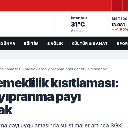
İstanbul
BIST100
31°C
13.981
▼ -1,90
Az bulutlu
DÜNYA
EĞITIM
SAĞLIK
KÜLTÜR & SANAT
SPOR
kısıtlaması: Bu mesleklerde yıpranma payı geçerli olmayacak
meklilik kısıtlaması:
yıpranma payı
ak
nma payı uygulamasında suiistimaller artınca SGK