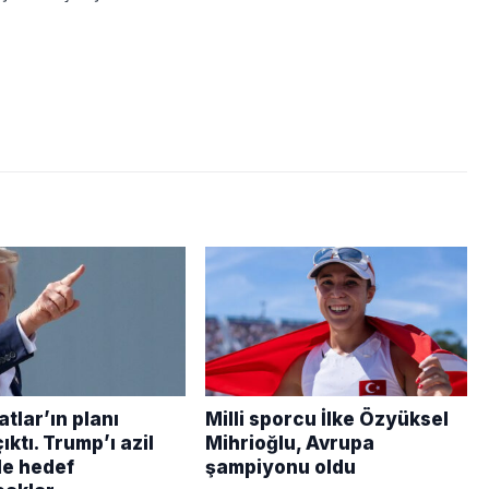
tlar’ın planı
Milli sporcu İlke Özyüksel
ıktı. Trump’ı azil
Mihrioğlu, Avrupa
le hedef
şampiyonu oldu