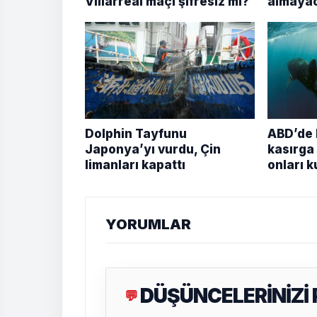
Villarreal maçı şifresiz mi?
almayac
Dolphin Tayfunu
ABD’de b
Japonya’yı vurdu, Çin
kasırga
limanları kapattı
onları k
YORUMLAR
DÜŞÜNCELERİNİZİ
💬