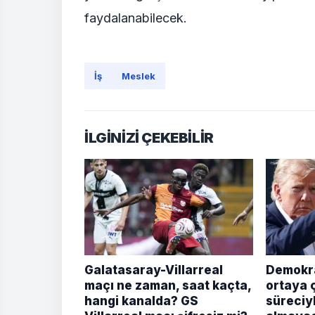
faydalanabilecek.
İş
Meslek
İLGİNİZİ ÇEKEBİLİR
Galatasaray-Villarreal
Demokra
maçı ne zaman, saat kaçta,
ortaya ç
hangi kanalda? GS
süreciy