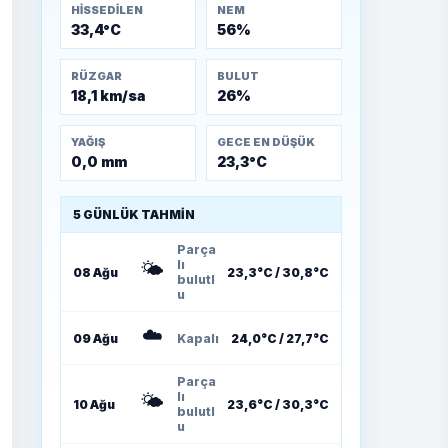
HISSEDILEN
NEM
33,4°C
56%
RÜZGAR
BULUT
18,1 km/sa
26%
YAĞIŞ
GECE EN DÜŞÜK
0,0 mm
23,3°C
5 GÜNLÜK TAHMIN
Parça
🌤️
lı
08 Ağu
23,3°C / 30,8°C
bulutl
u
☁️
09 Ağu
Kapalı
24,0°C / 27,7°C
Parça
🌤️
lı
10 Ağu
23,6°C / 30,3°C
bulutl
u