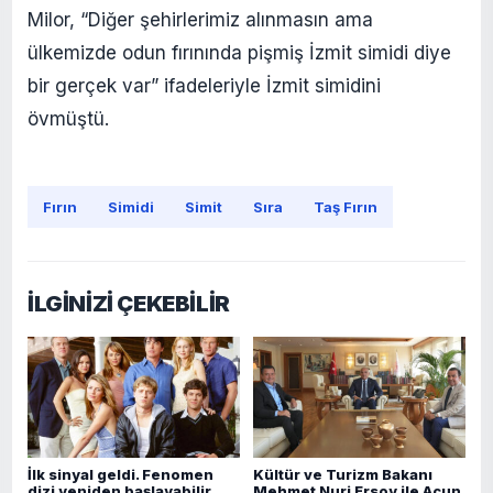
Milor, “Diğer şehirlerimiz alınmasın ama
ülkemizde odun fırınında pişmiş İzmit simidi diye
bir gerçek var” ifadeleriyle İzmit simidini
övmüştü.
Fırın
Simidi
Simit
Sıra
Taş Fırın
İLGİNİZİ ÇEKEBİLİR
İlk sinyal geldi. Fenomen
Kültür ve Turizm Bakanı
dizi yeniden başlayabilir
Mehmet Nuri Ersoy ile Acun