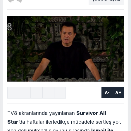
A-
A+
TV8 ekranlarında yayınlanan
Survivor All
Star
‘da haftalar ilerledikçe mücadele sertleşiyor.
Son dokunulmazlık oyunu sırasında
İsmail ile