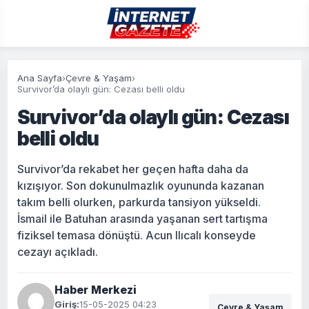
Ana Sayfa
›
Çevre & Yaşam
›
Survivor’da olaylı gün: Cezası belli oldu
Survivor’da olaylı gün: Cezası
belli oldu
Survivor’da rekabet her geçen hafta daha da
kızışıyor. Son dokunulmazlık oyununda kazanan
takım belli olurken, parkurda tansiyon yükseldi.
İsmail ile Batuhan arasında yaşanan sert tartışma
fiziksel temasa dönüştü. Acun Ilıcalı konseyde
cezayı açıkladı.
Haber Merkezi
Giriş:
15-05-2025 04:23
Çevre & Yaşam