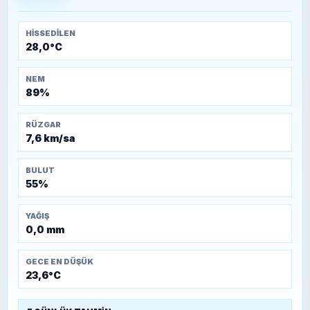
Temmuz 1921)
HISSEDILEN
28,0°C
NEM
89%
RÜZGAR
7,6 km/sa
BULUT
55%
YAĞIŞ
0,0 mm
GECE EN DÜŞÜK
23,6°C