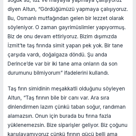
soğuk su, tuz ve mayayla yapmaya çalışıyoruz”
diyen Altun, “Gördüğümüzü yapmaya çalışıyoruz.
Bu, Osmanlı mutfağından gelen bir lezzet olarak
söyleniyor. O zaman gayrimüslimler yapıyormuş.
Biz de onu devam ettiriyoruz. Bizim dışımızda
İzmit’te taş fırında simit yapan pek yok. Bir tane
çarşıda vardı, doğalgaza döndü. Şu anda
Derince’de var bir iki tane ama onların da son
durumunu bilmiyorum” ifadelerini kullandı.
Taş fırın simidinin meşakkatli olduğunu söyleyen
Altun, “Taş fırının bile bir canı var. Ara sıra
dinlendirmen lazım çünkü taban soğur, randıman
alamazsın. Onun için burada bu fırına fazla
yüklenemezsin. Bize siparişler geliyor. Biz çoğunu
karşılayamıyoruz çünkü fırının gücü belli ama