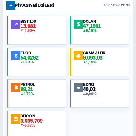
⌁
PIYASA BILGILERI
FERHAT BÜYÜKKALKAN
19.07.2026 22:33
Ankara Zirvesi: NATO Toplantısı mı, Yeni
Ortadoğu Haritasının Provası mı?
BIST 100
DOLAR
↗
$
13.981
47,1901
-1,90%
0,19%
▼
▲
HÜSEYIN MÜMTAZ BAYAZITOĞLU
Hilâl Bıyık, Kara Kalpak
EURO
GRAM ALTIN
€
◉
54,0262
6.093,03
0,01%
1,19%
▲
▲
MURAT ÖZKAN
Toplumdaki Ur: Kesin İnançlılar
PETROL
BONO
⛽
●
88,21
40,02
NURETTIN BÖLÜK
4,73%
0,00%
▲
▬
Şura suresi 10. Ayet
BITCOIN
ORHAN KILIÇOĞLU
₿
3.035.709
Fahişeye beyinli bir müstevli alçağına
-0,07%
▼
cevabımdır