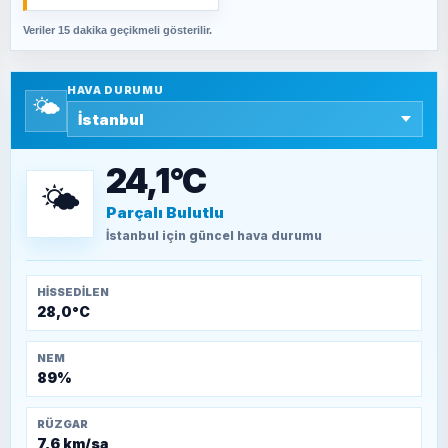
Veriler 15 dakika geçikmeli gösterilir.
SAVAŞ ŞAHİN
Yazara ait yazı bulunamadı
HAVA DURUMU
🌤️
SEYFULLAH ÇİÇEK
15 Temmuz’a giden yolun taşları nasıl
döşendi?
24,1°C
🌤️
Parçalı Bulutlu
TEOMAN ALPASLAN
Kütahya-Eskişehir Muharebeleri (10-24
İstanbul
için güncel hava durumu
Temmuz 1921)
HISSEDILEN
28,0°C
NEM
89%
RÜZGAR
7,6 km/sa