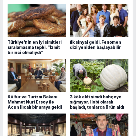
Türkiye’nin en iyi simitleri
İlk sinyal geldi. Fenomen
sıralamasına tepki. “İzmit
dizi yeniden başlayabilir
birinci olmalıydı”
Kültür ve Turizm Bakanı
3 kök ekti şimdi bahçeye
Mehmet Nuri Ersoy ile
sığmıyor. Hobi olarak
Acun Ilıcalı bir araya geldi
başladı, tonlarca ürün aldı