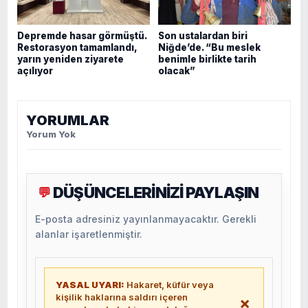
Depremde hasar görmüştü.
Son ustalardan biri
Restorasyon tamamlandı,
Niğde’de. “Bu meslek
yarın yeniden ziyarete
benimle birlikte tarih
açılıyor
olacak”
YORUMLAR
Yorum Yok
DÜŞÜNCELERİNİZİ PAYLAŞIN
💬
E-posta adresiniz yayınlanmayacaktır. Gerekli
alanlar işaretlenmiştir.
YASAL UYARI:
Hakaret, küfür veya
kişilik haklarına saldırı içeren
×