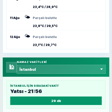
23,4°C / 28,9°C
🌤️
11 Ağu
Parçalı bulutlu
23,8°C / 29,5°C
🌤️
12 Ağu
Parçalı bulutlu
23,1°C / 29,7°C
NAMAZ VAKITLERI
🕌
İSTANBUL
IÇIN SIRADAKI VAKIT
Yatsı - 21:56
29 dk