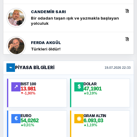
CANDEMIR SARI
Bir odadan taşan ışık ve yazmakla başlayan
yolculuk
FERDA AKGÜL
Türkleri öldür!
⌁
PIYASA BILGILERI
FERHAT BÜYÜKKALKAN
19.07.2026 22:33
Ankara Zirvesi: NATO Toplantısı mı, Yeni
Ortadoğu Haritasının Provası mı?
BIST 100
DOLAR
↗
$
13.981
47,1901
-1,90%
0,19%
▼
▲
HÜSEYIN MÜMTAZ BAYAZITOĞLU
Hilâl Bıyık, Kara Kalpak
EURO
GRAM ALTIN
€
◉
54,0262
6.093,03
0,01%
1,19%
▲
▲
MURAT ÖZKAN
Toplumdaki Ur: Kesin İnançlılar