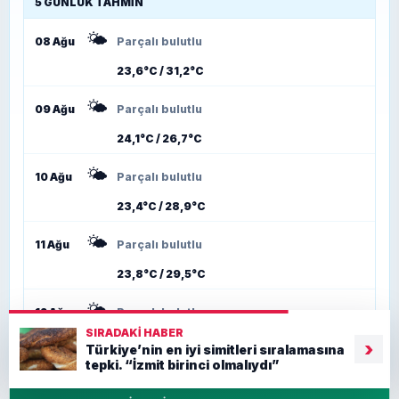
5 GÜNLÜK TAHMIN
🌤️
08 Ağu
Parçalı bulutlu
23,6°C / 31,2°C
🌤️
09 Ağu
Parçalı bulutlu
24,1°C / 26,7°C
🌤️
10 Ağu
Parçalı bulutlu
23,4°C / 28,9°C
🌤️
11 Ağu
Parçalı bulutlu
23,8°C / 29,5°C
🌤️
12 Ağu
Parçalı bulutlu
SIRADAKI HABER
23,1°C / 29,7°C
›
Türkiye’nin en iyi simitleri sıralamasına
tepki. “İzmit birinci olmalıydı”