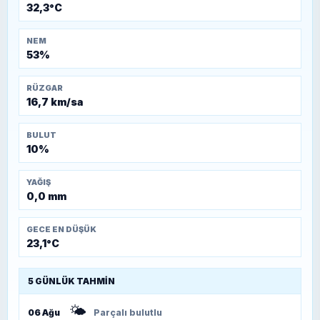
32,3°C
NEM
53%
RÜZGAR
16,7 km/sa
BULUT
10%
YAĞIŞ
0,0 mm
GECE EN DÜŞÜK
23,1°C
5 GÜNLÜK TAHMIN
🌤️
06 Ağu
Parçalı bulutlu