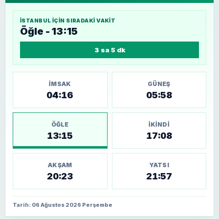
İSTANBUL
IÇIN SIRADAKI VAKIT
Öğle - 13:15
3 sa 5 dk
İMSAK
GÜNEŞ
04:16
05:58
ÖĞLE
İKINDI
13:15
17:08
AKŞAM
YATSI
20:23
21:57
Tarih: 06 Ağustos 2026 Perşembe