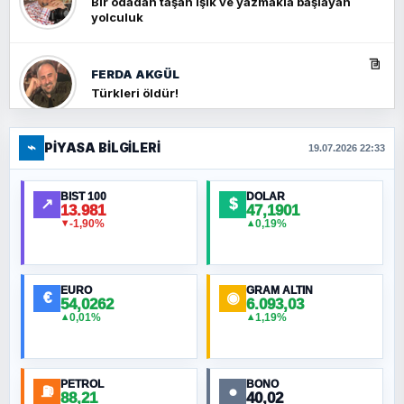
Bir odadan taşan ışık ve yazmakla başlayan
yolculuk
FERDA AKGÜL
Türkleri öldür!
⌁
PIYASA BILGILERI
FERHAT BÜYÜKKALKAN
19.07.2026 22:33
Ankara Zirvesi: NATO Toplantısı mı, Yeni
Ortadoğu Haritasının Provası mı?
BIST 100
DOLAR
↗
$
13.981
47,1901
-1,90%
0,19%
▼
▲
HÜSEYIN MÜMTAZ BAYAZITOĞLU
Hilâl Bıyık, Kara Kalpak
EURO
GRAM ALTIN
€
◉
54,0262
6.093,03
0,01%
1,19%
▲
▲
MURAT ÖZKAN
Toplumdaki Ur: Kesin İnançlılar
PETROL
BONO
⛽
●
88,21
40,02