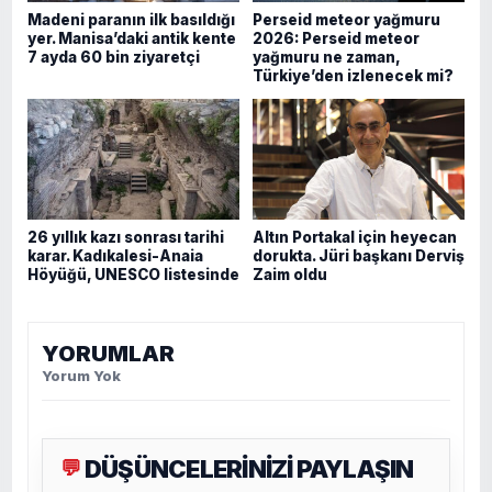
Madeni paranın ilk basıldığı
Perseid meteor yağmuru
yer. Manisa’daki antik kente
2026: Perseid meteor
7 ayda 60 bin ziyaretçi
yağmuru ne zaman,
Türkiye’den izlenecek mi?
26 yıllık kazı sonrası tarihi
Altın Portakal için heyecan
karar. Kadıkalesi-Anaia
dorukta. Jüri başkanı Derviş
Höyüğü, UNESCO listesinde
Zaim oldu
YORUMLAR
Yorum Yok
DÜŞÜNCELERİNİZİ PAYLAŞIN
💬