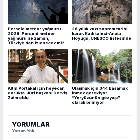
Perseid meteor yağmuru
26 yıllık kazı sonrası tarihi
2026: Perseid meteor
karar. Kadıkalesi-Anaia
yağmuru ne zaman,
Höyüğü, UNESCO listesinde
Türkiye’den izlenecek mi?
Altın Portakal için heyecan
Ulaşmak için 344 basamak
dorukta. Jüri başkanı Derviş
inmek gerekiyor.
Zaim oldu
“Yeryüzünün gözyaşı”
olarak biliniyor
YORUMLAR
Yorum Yok