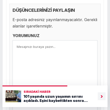
DÜŞÜNCELERİNİZİ PAYLAŞIN
E-posta adresiniz yayınlanmayacaktır. Gerekli
alanlar işaretlenmiştir.
YORUMUNUZ
SIRADAKI HABER
›
101 yaşında uzun yaşamın sırrını
Ad *
açıkladı. Eşini kaybettikten sonra
hayata böyle tutunmuş