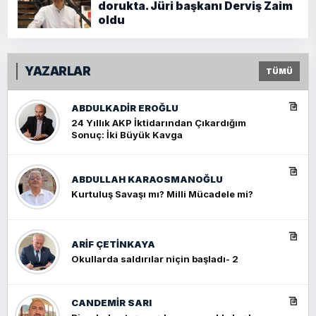
dorukta. Jüri başkanı Derviş Zaim
oldu
YAZARLAR
TÜMÜ
ABDULKADIR EROĞLU
24 Yıllık AKP İktidarından Çıkardığım
Sonuç: İki Büyük Kavga
ABDULLAH KARAOSMANOĞLU
Kurtuluş Savaşı mı? Milli Mücadele mi?
ARIF ÇETİNKAYA
Okullarda saldırılar niçin başladı- 2
CANDEMIR SARI