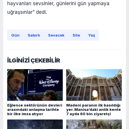
hayvanları sevsinler, günlerini gün yapmaya
uğraşsınlar” dedi.
Gün
Sabırlı
Sevecek
Site
Yaş
İLGİNİZİ ÇEKEBİLİR
Eğlence sektörünün devleri
Madeni paranın ilk basıldığı
arasındaki anlaşma tarihte
yer. Manisa’daki antik kente
bir ilke imza atıyor
7 ayda 60 bin ziyaretçi