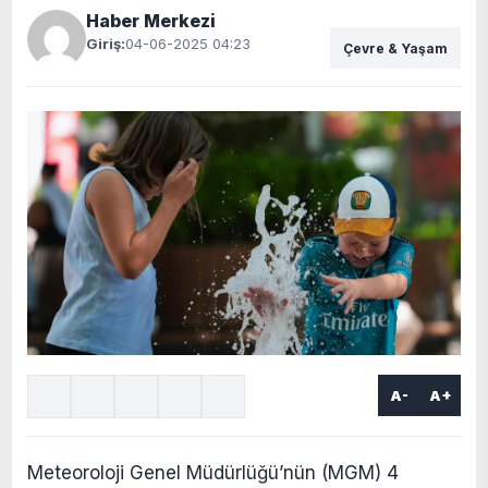
Haber Merkezi
Giriş:
04-06-2025 04:23
Çevre & Yaşam
A-
A+
Meteoroloji Genel Müdürlüğü’nün (MGM) 4