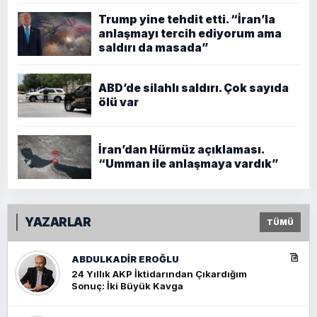
Trump yine tehdit etti. “İran’la
anlaşmayı tercih ediyorum ama
saldırı da masada”
ABD’de silahlı saldırı. Çok sayıda
ölü var
İran’dan Hürmüz açıklaması.
“Umman ile anlaşmaya vardık”
YAZARLAR
TÜMÜ
ABDULKADIR EROĞLU
24 Yıllık AKP İktidarından Çıkardığım
Sonuç: İki Büyük Kavga