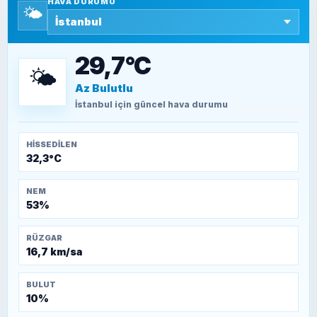
HAVA DURUMU
🌤️
SEYFULLAH ÇİÇEK
15 Temmuz’a giden yolun taşları nasıl
döşendi?
29,7°C
🌤️
Az Bulutlu
TEOMAN ALPASLAN
Kütahya-Eskişehir Muharebeleri (10-24
İstanbul
için güncel hava durumu
Temmuz 1921)
HISSEDILEN
32,3°C
NEM
53%
RÜZGAR
16,7 km/sa
BULUT
10%