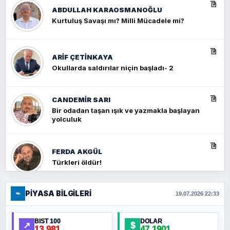
ABDULLAH KARAOSMANOĞLU
Kurtuluş Savaşı mı? Milli Mücadele mi?
ARIF ÇETİNKAYA
Okullarda saldırılar niçin başladı- 2
CANDEMIR SARI
Bir odadan taşan ışık ve yazmakla başlayan
yolculuk
FERDA AKGÜL
Türkleri öldür!
⌁
PIYASA BILGILERI
FERHAT BÜYÜKKALKAN
19.07.2026 22:33
Ankara Zirvesi: NATO Toplantısı mı, Yeni
Ortadoğu Haritasının Provası mı?
BIST 100
DOLAR
↗
$
13.981
47,1901