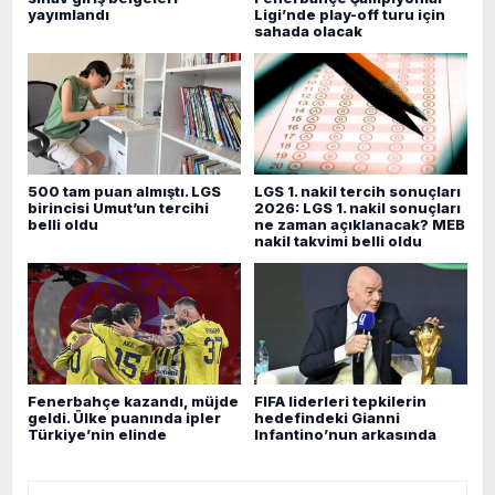
yayımlandı
Ligi’nde play-off turu için
sahada olacak
500 tam puan almıştı. LGS
LGS 1. nakil tercih sonuçları
birincisi Umut’un tercihi
2026: LGS 1. nakil sonuçları
belli oldu
ne zaman açıklanacak? MEB
nakil takvimi belli oldu
Fenerbahçe kazandı, müjde
FIFA liderleri tepkilerin
geldi. Ülke puanında ipler
hedefindeki Gianni
Türkiye’nin elinde
Infantino’nun arkasında