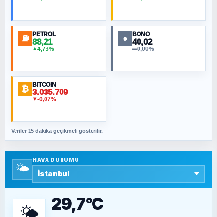
MURAT ÖZKAN
Toplumdaki Ur: Kesin İnançlılar
PETROL
BONO
⛽
●
88,21
40,02
NURETTIN BÖLÜK
4,73%
0,00%
▲
▬
Şura suresi 10. Ayet
BITCOIN
ORHAN KILIÇOĞLU
₿
3.035.709
Fahişeye beyinli bir müstevli alçağına
-0,07%
▼
cevabımdır
Veriler 15 dakika geçikmeli gösterilir.
SAVAŞ ŞAHİN
Yazara ait yazı bulunamadı
HAVA DURUMU
🌤️
SEYFULLAH ÇİÇEK
15 Temmuz’a giden yolun taşları nasıl
döşendi?
29,7°C
🌤️