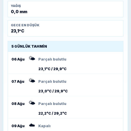
YAĞIŞ
0,0 mm
GECE EN DÜŞÜK
23,1°C
5 GÜNLÜK TAHMIN
🌤️
06 Ağu
Parçalı bulutlu
23,1°C / 29,9°C
🌤️
07 Ağu
Parçalı bulutlu
23,0°C / 29,9°C
🌤️
08 Ağu
Parçalı bulutlu
22,2°C / 29,2°C
☁️
09 Ağu
Kapalı