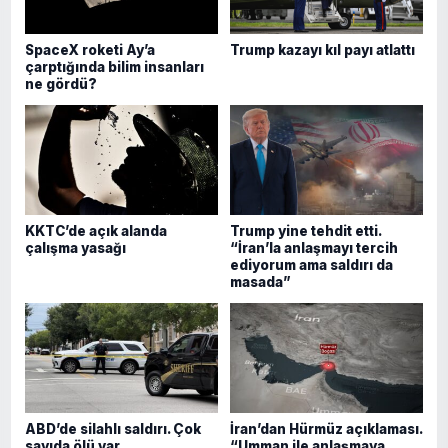
SpaceX roketi Ay’a
Trump kazayı kıl payı atlattı
çarptığında bilim insanları
ne gördü?
KKTC’de açık alanda
Trump yine tehdit etti.
çalışma yasağı
“İran’la anlaşmayı tercih
ediyorum ama saldırı da
masada”
ABD’de silahlı saldırı. Çok
İran’dan Hürmüz açıklaması.
sayıda ölü var
“Umman ile anlaşmaya