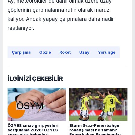
Ay, meteoroidler de dahil olmak üzere uzay
çöplerinin çarpmalarına rutin olarak maruz
kalıyor. Ancak yapay çarpmalara daha nadir
rastlanıyor.
Çarpışma
Gözle
Roket
Uzay
Yörünge
İLGİNİZİ ÇEKEBİLİR
ÖZYES sınav giriş yerleri
Sturm Graz-Fenerbahçe
sorgulama 2026: ÖZYES
rövanş maçı ne zaman?
sınav giriş belgeleri
Fenerbahçe Şampiyonlar