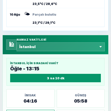
23,5°C / 28,6°C
🌤️
10 Ağu
Parçalı bulutlu
23,1°C / 29,1°C
NAMAZ VAKITLERI
🕌
İSTANBUL
IÇIN SIRADAKI VAKIT
Öğle - 13:15
3 sa 10 dk
İMSAK
GÜNEŞ
04:16
05:58