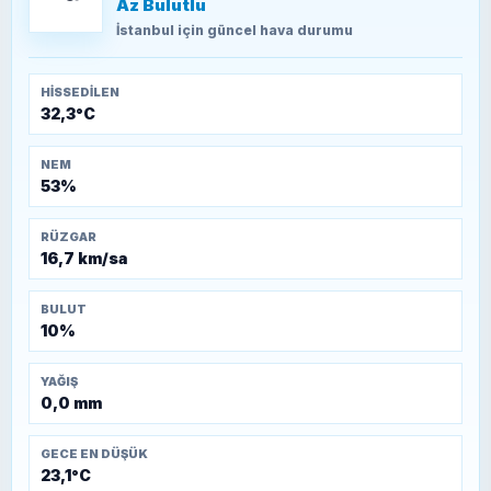
Az Bulutlu
TEOMAN ALPASLAN
Kütahya-Eskişehir Muharebeleri (10-24
İstanbul
için güncel hava durumu
Temmuz 1921)
HISSEDILEN
32,3°C
NEM
53%
RÜZGAR
16,7 km/sa
BULUT
10%
YAĞIŞ
0,0 mm
GECE EN DÜŞÜK
23,1°C