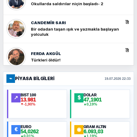
Okullarda saldırılar niçin başladı- 2
CANDEMIR SARI
Bir odadan taşan ışık ve yazmakla başlayan
yolculuk
FERDA AKGÜL
Türkleri öldür!
⌁
PIYASA BILGILERI
FERHAT BÜYÜKKALKAN
19.07.2026 22:33
Ankara Zirvesi: NATO Toplantısı mı, Yeni
Ortadoğu Haritasının Provası mı?
BIST 100
DOLAR
↗
$
13.981
47,1901
-1,90%
0,19%
▼
▲
HÜSEYIN MÜMTAZ BAYAZITOĞLU
Hilâl Bıyık, Kara Kalpak
EURO
GRAM ALTIN
€
◉
54,0262
6.093,03
0,01%
1,19%
▲
▲