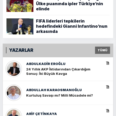
Ülke puanında ipler Türkiye’nin
elinde
FIFA liderleri tepkilerin
hedefindeki Gianni Infantino’nun
arkasında
YAZARLAR
TÜMÜ
ABDULKADIR EROĞLU
24 Yıllık AKP İktidarından Çıkardığım
Sonuç: İki Büyük Kavga
ABDULLAH KARAOSMANOĞLU
Kurtuluş Savaşı mı? Milli Mücadele mi?
ARIF ÇETİNKAYA