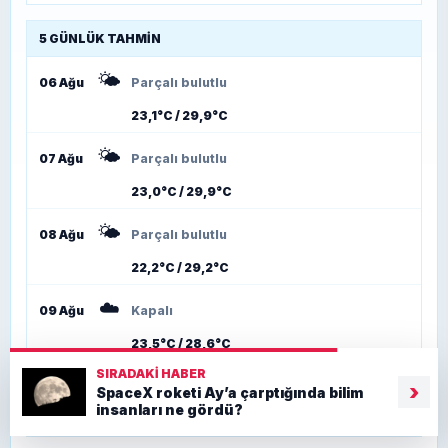
5 GÜNLÜK TAHMIN
🌤️
06 Ağu
Parçalı bulutlu
23,1°C / 29,9°C
🌤️
07 Ağu
Parçalı bulutlu
23,0°C / 29,9°C
🌤️
08 Ağu
Parçalı bulutlu
22,2°C / 29,2°C
☁️
09 Ağu
Kapalı
23,5°C / 28,6°C
SIRADAKI HABER
🌤️
›
10 Ağu
Parçalı bulutlu
SpaceX roketi Ay’a çarptığında bilim
insanları ne gördü?
23,1°C / 29,1°C