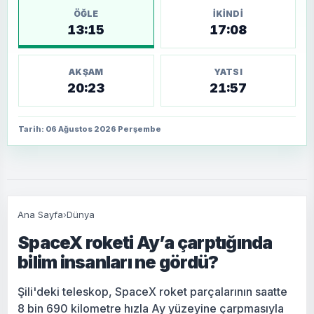
ÖĞLE
İKINDI
13:15
17:08
AKŞAM
YATSI
20:23
21:57
Tarih: 06 Ağustos 2026 Perşembe
Ana Sayfa
›
Dünya
SpaceX roketi Ay’a çarptığında
bilim insanları ne gördü?
Şili'deki teleskop, SpaceX roket parçalarının saatte
8 bin 690 kilometre hızla Ay yüzeyine çarpmasıyla