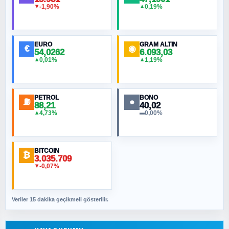
-1,90%
0,19%
▼
▲
HÜSEYIN MÜMTAZ BAYAZITOĞLU
Hilâl Bıyık, Kara Kalpak
EURO
GRAM ALTIN
€
◉
54,0262
6.093,03
0,01%
1,19%
▲
▲
MURAT ÖZKAN
Toplumdaki Ur: Kesin İnançlılar
PETROL
BONO
⛽
●
88,21
40,02
NURETTIN BÖLÜK
4,73%
0,00%
▲
▬
Şura suresi 10. Ayet
BITCOIN
ORHAN KILIÇOĞLU
₿
3.035.709
Fahişeye beyinli bir müstevli alçağına
-0,07%
▼
cevabımdır
Veriler 15 dakika geçikmeli gösterilir.
SAVAŞ ŞAHİN
Yazara ait yazı bulunamadı