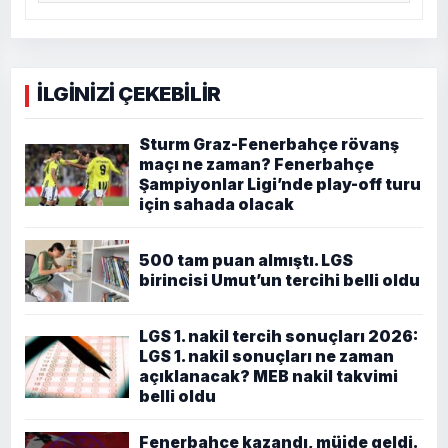
İLGİNİZİ ÇEKEBİLİR
Sturm Graz-Fenerbahçe rövanş
maçı ne zaman? Fenerbahçe
Şampiyonlar Ligi’nde play-off turu
için sahada olacak
500 tam puan almıştı. LGS
birincisi Umut’un tercihi belli oldu
LGS 1. nakil tercih sonuçları 2026:
LGS 1. nakil sonuçları ne zaman
açıklanacak? MEB nakil takvimi
belli oldu
Fenerbahçe kazandı, müjde geldi.