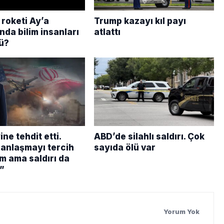
roketi Ay’a
Trump kazayı kıl payı
nda bilim insanları
atlattı
ü?
ne tehdit etti.
ABD’de silahlı saldırı. Çok
 anlaşmayı tercih
sayıda ölü var
m ama saldırı da
”
Yorum Yok