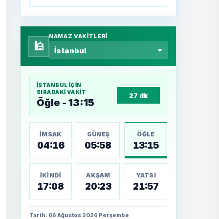
NAMAZ VAKITLERI
🕌
İSTANBUL
IÇIN
SIRADAKI VAKIT
27 dk
Öğle - 13:15
İMSAK
GÜNEŞ
ÖĞLE
04:16
05:58
13:15
İKINDI
AKŞAM
YATSI
17:08
20:23
21:57
Tarih: 06 Ağustos 2026 Perşembe