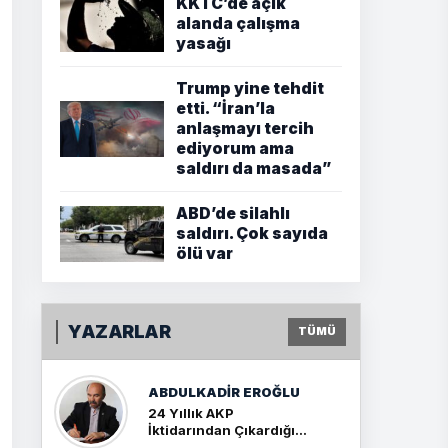
KKTC’de açık
alanda çalışma
yasağı
Trump yine tehdit
etti. “İran’la
anlaşmayı tercih
ediyorum ama
saldırı da masada”
ABD’de silahlı
saldırı. Çok sayıda
ölü var
YAZARLAR
TÜMÜ
ABDULKADIR EROĞLU
24 Yıllık AKP
İktidarından Çıkardığım
Sonuç: İki Büyük Kavga