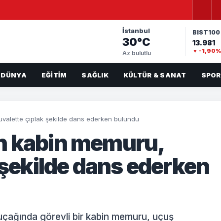
İstanbul
BIST100
30°C
13.981
▼ -1,90
Az bulutlu
DÜNYA
EĞITIM
SAĞLIK
KÜLTÜR & SANAT
SPOR
valette çıplak şekilde dans ederken bulundu
n kabin memuru,
 şekilde dans ederken
 uçağında görevli bir kabin memuru, uçuş