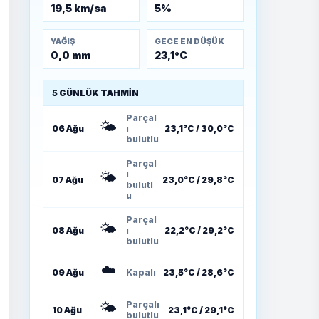
19,5 km/sa
5%
YAĞIŞ
GECE EN DÜŞÜK
0,0 mm
23,1°C
5 GÜNLÜK TAHMIN
Parçal
🌤️
06 Ağu
ı
23,1°C / 30,0°C
bulutlu
Parçal
🌤️
ı
07 Ağu
23,0°C / 29,8°C
bulutl
u
Parçal
🌤️
08 Ağu
ı
22,2°C / 29,2°C
bulutlu
☁️
09 Ağu
Kapalı
23,5°C / 28,6°C
🌤️
Parçalı
10 Ağu
23,1°C / 29,1°C
bulutlu