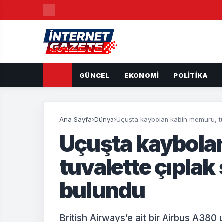
GÜNCEL
EKONOMI
POLITIKA
Ana Sayfa
›
Dünya
›
Uçuşta kaybolan kabin memuru, tu
Uçuşta kaybola
tuvalette çıplak
bulundu
British Airways’e ait bir Airbus A380