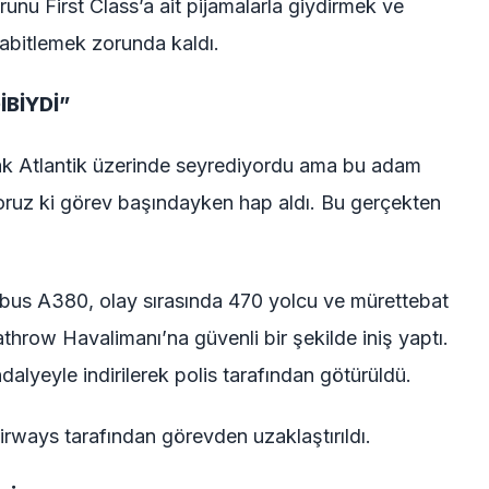
unu First Class’a ait pijamalarla giydirmek ve
abitlemek zorunda kaldı.
BİYDİ”
Uçak Atlantik üzerinde seyrediyordu ama bu adam
oruz ki görev başındayken hap aldı. Bu gerçekten
bus A380, olay sırasında 470 yolcu ve mürettebat
row Havalimanı’na güvenli bir şekilde iniş yaptı.
alyeyle indirilerek polis tarafından götürüldü.
irways tarafından görevden uzaklaştırıldı.