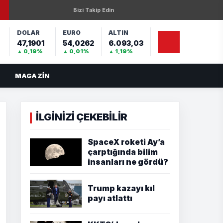
Bizi Takip Edin
DOLAR
EURO
ALTIN
47,1901
54,0262
6.093,03
%
▲ 0,19%
▲ 0,01%
▲ 1,19%
MAGAZIN
İLGİNİZİ ÇEKEBİLİR
SpaceX roketi Ay’a
çarptığında bilim
insanları ne gördü?
Trump kazayı kıl
payı atlattı