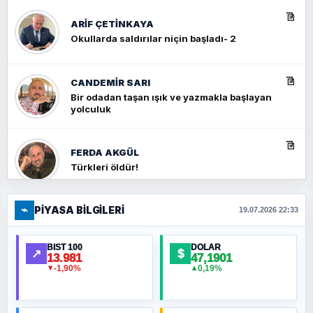
ARIF ÇETİNKAYA
Okullarda saldırılar niçin başladı- 2
CANDEMIR SARI
Bir odadan taşan ışık ve yazmakla başlayan
yolculuk
FERDA AKGÜL
Türkleri öldür!
⌁
PIYASA BILGILERI
FERHAT BÜYÜKKALKAN
19.07.2026 22:33
Ankara Zirvesi: NATO Toplantısı mı, Yeni
Ortadoğu Haritasının Provası mı?
BIST 100
DOLAR
↗
$
13.981
47,1901
-1,90%
0,19%
▼
▲
HÜSEYIN MÜMTAZ BAYAZITOĞLU
Hilâl Bıyık, Kara Kalpak