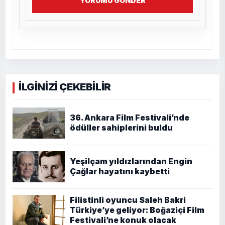
YORUMU GÖNDER
İLGİNİZİ ÇEKEBİLİR
36. Ankara Film Festivali’nde
ödüller sahiplerini buldu
Yeşilçam yıldızlarından Engin
Çağlar hayatını kaybetti
Filistinli oyuncu Saleh Bakri
Türkiye’ye geliyor: Boğaziçi Film
Festivali’ne konuk olacak