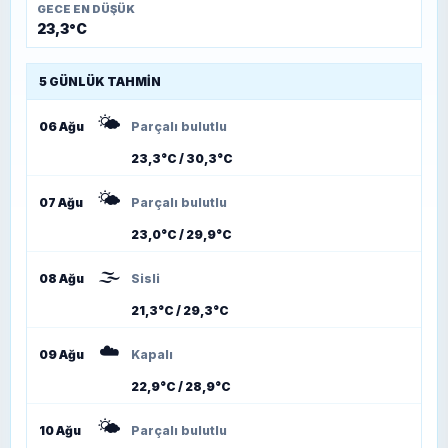
GECE EN DÜŞÜK
23,3°C
5 GÜNLÜK TAHMIN
🌤️
06 Ağu
Parçalı bulutlu
23,3°C / 30,3°C
🌤️
07 Ağu
Parçalı bulutlu
23,0°C / 29,9°C
🌫️
08 Ağu
Sisli
21,3°C / 29,3°C
☁️
09 Ağu
Kapalı
22,9°C / 28,9°C
🌤️
10 Ağu
Parçalı bulutlu