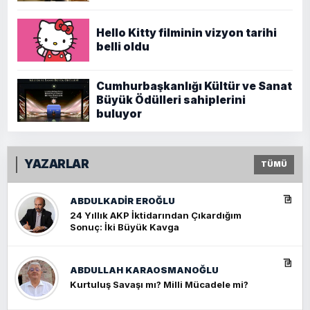
Hello Kitty filminin vizyon tarihi
belli oldu
Cumhurbaşkanlığı Kültür ve Sanat
Büyük Ödülleri sahiplerini
buluyor
YAZARLAR
TÜMÜ
ABDULKADIR EROĞLU
24 Yıllık AKP İktidarından Çıkardığım
Sonuç: İki Büyük Kavga
ABDULLAH KARAOSMANOĞLU
Kurtuluş Savaşı mı? Milli Mücadele mi?