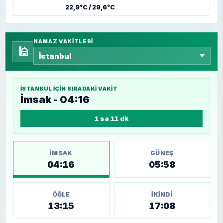
22,9°C / 29,6°C
NAMAZ VAKITLERI
🕌
İSTANBUL
IÇIN SIRADAKI VAKIT
İmsak - 04:16
1 sa 11 dk
İMSAK
GÜNEŞ
04:16
05:58
ÖĞLE
İKINDI
13:15
17:08