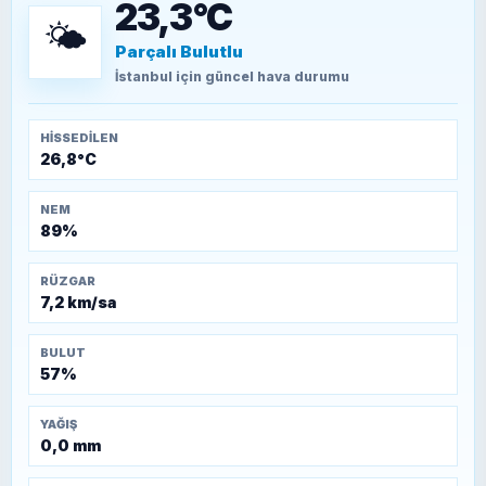
23,3°C
🌤️
Parçalı Bulutlu
TEOMAN ALPASLAN
Kütahya-Eskişehir Muharebeleri (10-24
İstanbul
için güncel hava durumu
Temmuz 1921)
HISSEDILEN
26,8°C
NEM
89%
RÜZGAR
7,2 km/sa
BULUT
57%
YAĞIŞ
0,0 mm