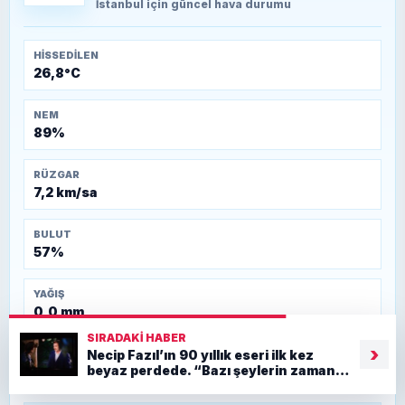
Kütahya-Eskişehir Muharebeleri (10-24
İstanbul
için güncel hava durumu
Temmuz 1921)
HISSEDILEN
26,8°C
NEM
89%
RÜZGAR
7,2 km/sa
BULUT
57%
YAĞIŞ
0,0 mm
SIRADAKI HABER
›
Necip Fazıl’ın 90 yıllık eseri ilk kez
GECE EN DÜŞÜK
beyaz perdede. “Bazı şeylerin zamanı
23,3°C
yoktur”