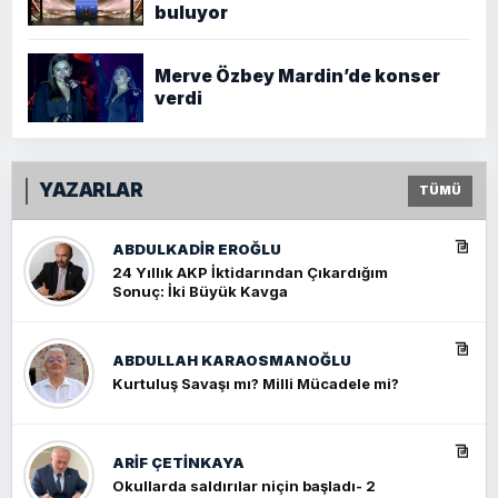
buluyor
Merve Özbey Mardin’de konser
verdi
YAZARLAR
TÜMÜ
ABDULKADIR EROĞLU
24 Yıllık AKP İktidarından Çıkardığım
Sonuç: İki Büyük Kavga
ABDULLAH KARAOSMANOĞLU
Kurtuluş Savaşı mı? Milli Mücadele mi?
ARIF ÇETİNKAYA
Okullarda saldırılar niçin başladı- 2