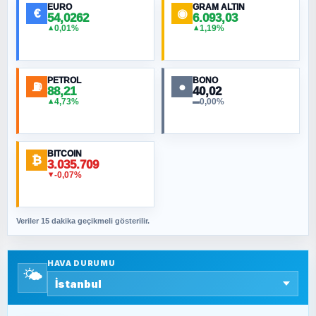
EURO
GRAM ALTIN
€
◉
54,0262
6.093,03
0,01%
1,19%
▲
▲
MURAT ÖZKAN
Toplumdaki Ur: Kesin İnançlılar
PETROL
BONO
⛽
●
88,21
40,02
NURETTIN BÖLÜK
4,73%
0,00%
▲
▬
Şura suresi 10. Ayet
BITCOIN
ORHAN KILIÇOĞLU
₿
3.035.709
Fahişeye beyinli bir müstevli alçağına
-0,07%
▼
cevabımdır
Veriler 15 dakika geçikmeli gösterilir.
SAVAŞ ŞAHİN
Yazara ait yazı bulunamadı
HAVA DURUMU
🌤️
SEYFULLAH ÇİÇEK
15 Temmuz’a giden yolun taşları nasıl
döşendi?