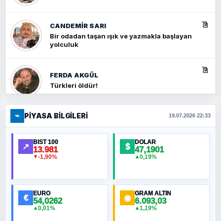
CANDEMIR SARI
Bir odadan taşan ışık ve yazmakla başlayan
yolculuk
FERDA AKGÜL
Türkleri öldür!
⌁
PIYASA BILGILERI
FERHAT BÜYÜKKALKAN
19.07.2026 22:33
Ankara Zirvesi: NATO Toplantısı mı, Yeni
Ortadoğu Haritasının Provası mı?
BIST 100
DOLAR
↗
$
13.981
47,1901
-1,90%
0,19%
▼
▲
HÜSEYIN MÜMTAZ BAYAZITOĞLU
Hilâl Bıyık, Kara Kalpak
EURO
GRAM ALTIN
€
◉
54,0262
6.093,03
0,01%
1,19%
▲
▲
MURAT ÖZKAN