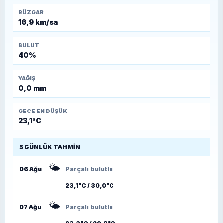
RÜZGAR
16,9 km/sa
BULUT
40%
YAĞIŞ
0,0 mm
GECE EN DÜŞÜK
23,1°C
5 GÜNLÜK TAHMIN
🌤️
06 Ağu
Parçalı bulutlu
23,1°C / 30,0°C
🌤️
07 Ağu
Parçalı bulutlu