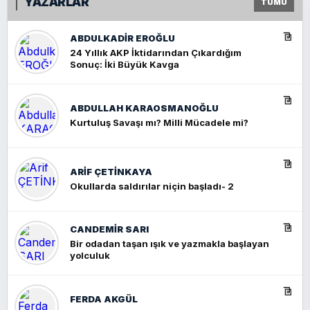
YAZARLAR
TÜMÜ
ABDULKADIR EROĞLU
24 Yıllık AKP İktidarından Çıkardığım
Sonuç: İki Büyük Kavga
ABDULLAH KARAOSMANOĞLU
Kurtuluş Savaşı mı? Milli Mücadele mi?
ARIF ÇETİNKAYA
Okullarda saldırılar niçin başladı- 2
CANDEMIR SARI
Bir odadan taşan ışık ve yazmakla başlayan
yolculuk
FERDA AKGÜL