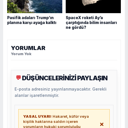
Pasifik adaları Trump’ın
SpaceX roketi Ay’a
planına karşı ayağa kalktı
çarptığında bilim insanları
ne gördü?
YORUMLAR
Yorum Yok
DÜŞÜNCELERİNİZİ PAYLAŞIN
💬
E-posta adresiniz yayınlanmayacaktır. Gerekli
alanlar işaretlenmiştir.
YASAL UYARI:
Hakaret, küfür veya
kişilik haklarına saldırı içeren
×
yorumların hukuki sorumluluğu