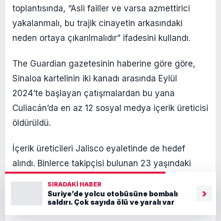
toplantısında, “Asli failler ve varsa azmettirici
yakalanmalı, bu trajik cinayetin arkasındaki
neden ortaya çıkarılmalıdır” ifadesini kullandı.
The Guardian gazetesinin haberine göre göre,
Sinaloa kartelinin iki kanadı arasında Eylül
2024’te başlayan çatışmalardan bu yana
Culiacán’da en az 12 sosyal medya içerik üreticisi
öldürüldü.
İçerik üreticileri Jalisco eyaletinde de hedef
alındı. Binlerce takipçisi bulunan 23 yaşındaki
Valeria Márquez, geçen yıl TikTok’ta canlı yayın
SIRADAKI HABER
›
yaptığı sırada bir güzellik salonunda vurularak
Suriye’de yolcu otobüsüne bombalı
saldırı. Çok sayıda ölü ve yaralı var
öldürüldü.