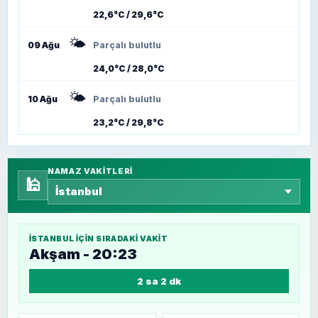
22,6°C / 29,6°C
🌤️
09 Ağu
Parçalı bulutlu
24,0°C / 28,0°C
🌤️
10 Ağu
Parçalı bulutlu
23,2°C / 29,8°C
NAMAZ VAKITLERI
🕌
İSTANBUL
IÇIN SIRADAKI VAKIT
Akşam - 20:23
2 sa 2 dk