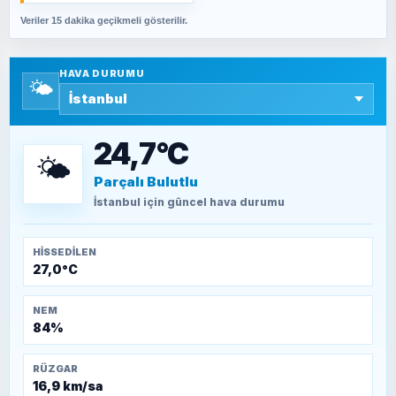
Veriler 15 dakika geçikmeli gösterilir.
SAVAŞ ŞAHİN
Yazara ait yazı bulunamadı
HAVA DURUMU
🌤️
SEYFULLAH ÇİÇEK
15 Temmuz’a giden yolun taşları nasıl
döşendi?
24,7°C
🌤️
Parçalı Bulutlu
TEOMAN ALPASLAN
Kütahya-Eskişehir Muharebeleri (10-24
İstanbul
için güncel hava durumu
Temmuz 1921)
HISSEDILEN
27,0°C
NEM
84%
RÜZGAR
16,9 km/sa