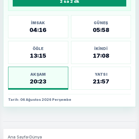
2 sa 2 dk
İMSAK
GÜNEŞ
04:16
05:58
ÖĞLE
İKINDI
13:15
17:08
AKŞAM
YATSI
20:23
21:57
Tarih: 06 Ağustos 2026 Perşembe
Ana Sayfa
›
Dünya