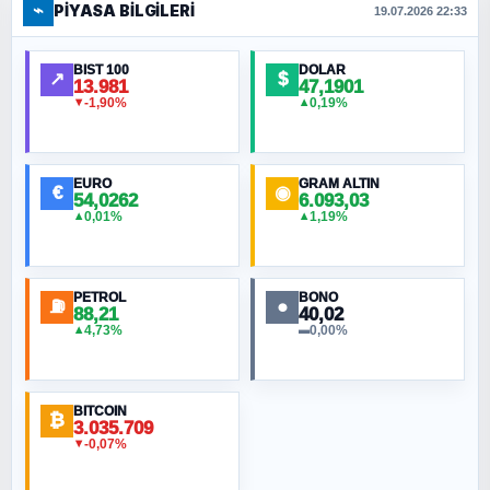
⌁
PIYASA BILGILERI
FERHAT BÜYÜKKALKAN
19.07.2026 22:33
Ankara Zirvesi: NATO Toplantısı mı, Yeni
Ortadoğu Haritasının Provası mı?
BIST 100
DOLAR
↗
$
13.981
47,1901
-1,90%
0,19%
▼
▲
HÜSEYIN MÜMTAZ BAYAZITOĞLU
Hilâl Bıyık, Kara Kalpak
EURO
GRAM ALTIN
€
◉
54,0262
6.093,03
0,01%
1,19%
▲
▲
MURAT ÖZKAN
Toplumdaki Ur: Kesin İnançlılar
PETROL
BONO
⛽
●
88,21
40,02
NURETTIN BÖLÜK
4,73%
0,00%
▲
▬
Şura suresi 10. Ayet
BITCOIN
ORHAN KILIÇOĞLU
₿
3.035.709
Fahişeye beyinli bir müstevli alçağına
-0,07%
▼
cevabımdır