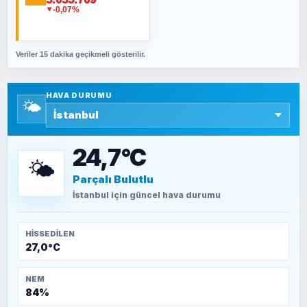
Fahişeye beyinli bir müstevli alçağına
-0,07%
▼
cevabımdır
Veriler 15 dakika geçikmeli gösterilir.
SAVAŞ ŞAHİN
Yazara ait yazı bulunamadı
HAVA DURUMU
🌤️
SEYFULLAH ÇİÇEK
15 Temmuz’a giden yolun taşları nasıl
döşendi?
24,7°C
🌤️
Parçalı Bulutlu
TEOMAN ALPASLAN
Kütahya-Eskişehir Muharebeleri (10-24
İstanbul
için güncel hava durumu
Temmuz 1921)
HISSEDILEN
27,0°C
NEM
84%