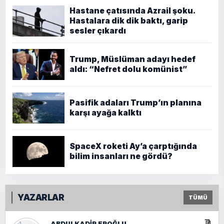
Hastane çatısında Azrail şoku.
Hastalara dik dik baktı, garip
sesler çıkardı
Trump, Müslüman adayı hedef
aldı: “Nefret dolu komünist”
Pasifik adaları Trump’ın planına
karşı ayağa kalktı
SpaceX roketi Ay’a çarptığında
bilim insanları ne gördü?
YAZARLAR
TÜMÜ
ABDULKADIR EROĞLU