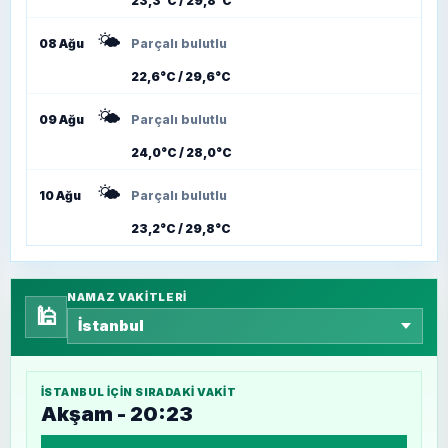
23,3°C / 29,8°C
🌤️
08 Ağu
Parçalı bulutlu
22,6°C / 29,6°C
🌤️
09 Ağu
Parçalı bulutlu
24,0°C / 28,0°C
🌤️
10 Ağu
Parçalı bulutlu
23,2°C / 29,8°C
NAMAZ VAKITLERI
🕌
İSTANBUL
IÇIN SIRADAKI VAKIT
Akşam - 20:23