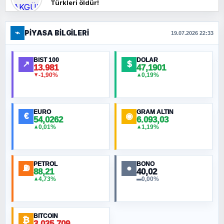
Türkleri öldür!
⌁
PIYASA BILGILERI
FERHAT BÜYÜKKALKAN
19.07.2026 22:33
Ankara Zirvesi: NATO Toplantısı mı, Yeni
Ortadoğu Haritasının Provası mı?
BIST 100
DOLAR
↗
$
13.981
47,1901
-1,90%
0,19%
▼
▲
HÜSEYIN MÜMTAZ BAYAZITOĞLU
Hilâl Bıyık, Kara Kalpak
EURO
GRAM ALTIN
€
◉
54,0262
6.093,03
0,01%
1,19%
▲
▲
MURAT ÖZKAN
Toplumdaki Ur: Kesin İnançlılar
PETROL
BONO
⛽
●
88,21
40,02
NURETTIN BÖLÜK
4,73%
0,00%
▲
▬
Şura suresi 10. Ayet
BITCOIN
ORHAN KILIÇOĞLU
₿
3.035.709