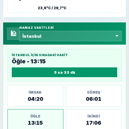
23,6°C / 29,7°C
NAMAZ VAKITLERI
🕌
İSTANBUL
IÇIN SIRADAKI VAKIT
Öğle - 13:15
5 sa 33 dk
İMSAK
GÜNEŞ
04:20
06:01
ÖĞLE
İKINDI
13:15
17:06