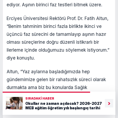
ediyor. Aşının birinci faz testleri bitmek üzere.
Erciyes Üniversitesi Rektörü Prof. Dr. Fatih Altun,
“Benim tahminim birinci fazla birlikte ikinci ve
üçüncü faz sürecini de tamamlayıp aşının hazır
olması süreçlerine doğru düzenli istikrarlı bir
ilerleme içinde olduğumuzu söylemek istiyorum.”
diye konuştu.
Altun, “Yaz aylarına başladığımızda hep
gündemimize gelen bir rahatsızlık süreci olarak
durmakta ama biz bu konularda Sağlık
Bakanlığımızla koordineli bir şekilde sağlık
SIRADAKI HABER
›
müdürlüğümüzle koordineli bir şekilde
Okullar ne zaman açılacak? 2026-2027
MEB eğitim öğretim yılı başlangıç tarihi
çalışmalarımızı devam ettiriyoruz.” dedi.