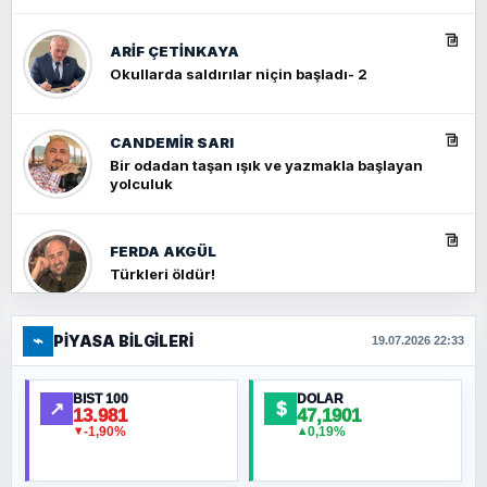
ARIF ÇETİNKAYA
Okullarda saldırılar niçin başladı- 2
CANDEMIR SARI
Bir odadan taşan ışık ve yazmakla başlayan
yolculuk
FERDA AKGÜL
Türkleri öldür!
⌁
PIYASA BILGILERI
FERHAT BÜYÜKKALKAN
19.07.2026 22:33
Ankara Zirvesi: NATO Toplantısı mı, Yeni
Ortadoğu Haritasının Provası mı?
BIST 100
DOLAR
↗
$
13.981
47,1901
-1,90%
0,19%
▼
▲
HÜSEYIN MÜMTAZ BAYAZITOĞLU
Hilâl Bıyık, Kara Kalpak