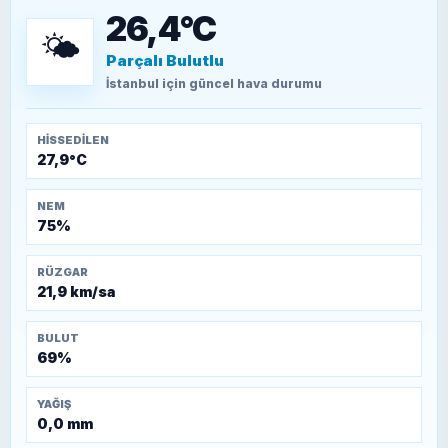
döşendi?
26,4°C
🌤️
Parçalı Bulutlu
TEOMAN ALPASLAN
Kütahya-Eskişehir Muharebeleri (10-24
İstanbul
için güncel hava durumu
Temmuz 1921)
HISSEDILEN
27,9°C
NEM
75%
RÜZGAR
21,9 km/sa
BULUT
69%
YAĞIŞ
0,0 mm