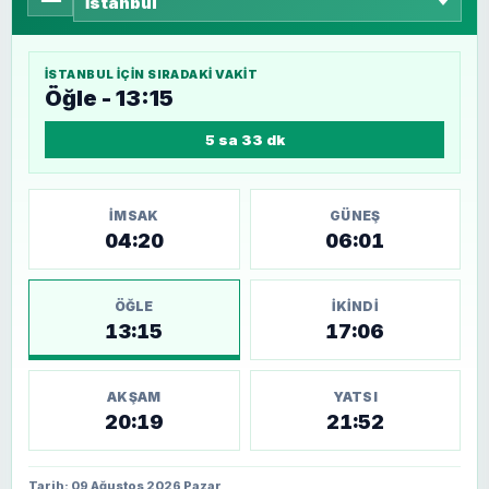
İSTANBUL
IÇIN SIRADAKI VAKIT
Öğle - 13:15
5 sa 33 dk
İMSAK
GÜNEŞ
04:20
06:01
ÖĞLE
İKINDI
13:15
17:06
AKŞAM
YATSI
20:19
21:52
Tarih: 09 Ağustos 2026 Pazar