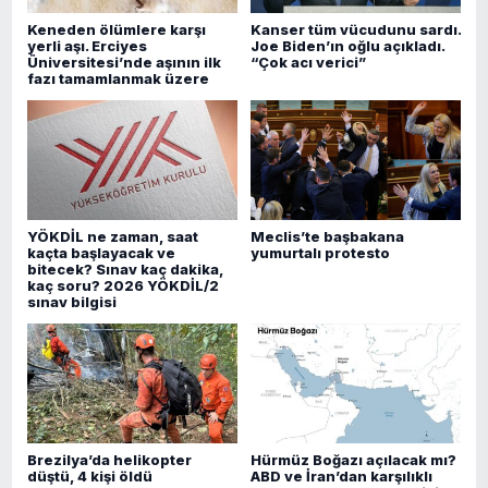
Keneden ölümlere karşı
Kanser tüm vücudunu sardı.
yerli aşı. Erciyes
Joe Biden’ın oğlu açıkladı.
Üniversitesi’nde aşının ilk
“Çok acı verici”
fazı tamamlanmak üzere
YÖKDİL ne zaman, saat
Meclis’te başbakana
kaçta başlayacak ve
yumurtalı protesto
bitecek? Sınav kaç dakika,
kaç soru? 2026 YÖKDİL/2
sınav bilgisi
Brezilya’da helikopter
Hürmüz Boğazı açılacak mı?
düştü, 4 kişi öldü
ABD ve İran’dan karşılıklı