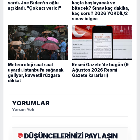
sardı. Joe Biden’ın oğlu
kaçta başlayacak ve
açıkladı. “Çok acı verici”
bitecek? Sınav kaç dakika,
kaç soru? 2026 YÖKDİL/2
sınav bilgisi
Meteoroloji saat saat
Resmi Gazete’de bugün (9
uyardı. İstanbul’a sağanak
Ağustos 2026 Resmi
geliyor, kuvvetli rüzgara
Gazete kararları)
dikkat
YORUMLAR
Yorum Yok
DÜŞÜNCELERİNİZİ PAYLAŞIN
💬