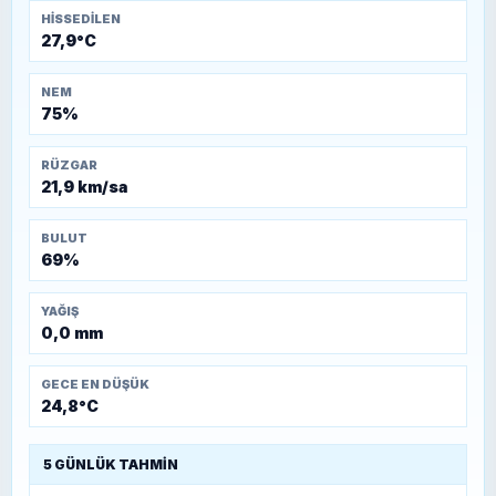
HISSEDILEN
27,9°C
NEM
75%
RÜZGAR
21,9 km/sa
BULUT
69%
YAĞIŞ
0,0 mm
GECE EN DÜŞÜK
24,8°C
5 GÜNLÜK TAHMIN