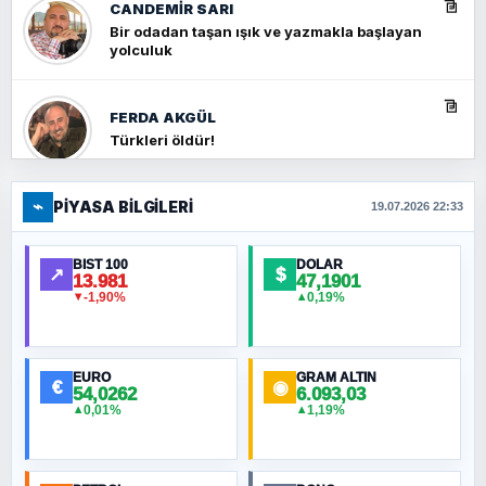
CANDEMIR SARI
Bir odadan taşan ışık ve yazmakla başlayan
yolculuk
FERDA AKGÜL
Türkleri öldür!
⌁
PIYASA BILGILERI
FERHAT BÜYÜKKALKAN
19.07.2026 22:33
Ankara Zirvesi: NATO Toplantısı mı, Yeni
Ortadoğu Haritasının Provası mı?
BIST 100
DOLAR
↗
$
13.981
47,1901
-1,90%
0,19%
▼
▲
HÜSEYIN MÜMTAZ BAYAZITOĞLU
Hilâl Bıyık, Kara Kalpak
EURO
GRAM ALTIN
€
◉
54,0262
6.093,03
0,01%
1,19%
▲
▲
MURAT ÖZKAN
Toplumdaki Ur: Kesin İnançlılar