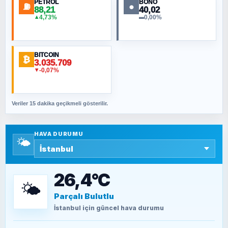
PETROL
BONO
⛽
●
88,21
40,02
NURETTIN BÖLÜK
4,73%
0,00%
▲
▬
Şura suresi 10. Ayet
BITCOIN
ORHAN KILIÇOĞLU
₿
3.035.709
Fahişeye beyinli bir müstevli alçağına
-0,07%
▼
cevabımdır
Veriler 15 dakika geçikmeli gösterilir.
SAVAŞ ŞAHİN
Yazara ait yazı bulunamadı
HAVA DURUMU
🌤️
SEYFULLAH ÇİÇEK
15 Temmuz’a giden yolun taşları nasıl
döşendi?
26,4°C
🌤️
Parçalı Bulutlu
TEOMAN ALPASLAN
Kütahya-Eskişehir Muharebeleri (10-24
İstanbul
için güncel hava durumu
Temmuz 1921)