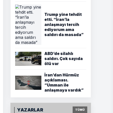
Trump yine tehdit
etti. “İran’la
anlaşmayı tercih
ediyorum ama
saldırı da masada”
ABD’de silahlı
saldırı. Çok sayıda
ölü var
İran’dan Hürmüz
açıklaması.
“Umman ile
anlaşmaya vardık”
YAZARLAR
TÜMÜ