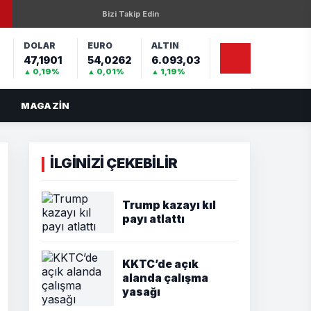
Bizi Takip Edin
DOLAR
EURO
ALTIN
47,1901
54,0262
6.093,03
%
▲ 0,19%
▲ 0,01%
▲ 1,19%
MAGAZIN
İLGİNİZİ ÇEKEBİLİR
Trump kazayı kıl
payı atlattı
KKTC’de açık
alanda çalışma
yasağı