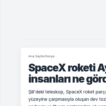
Ana Sayfa
›
Dünya
SpaceX roketi Ay
insanları ne gö
Şili'deki teleskop, SpaceX roket parça
yüzeyine çarpmasıyla oluşan dev toz