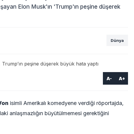
aşayan Elon Musk'ın 'Trump'ın peşine düşerek
Dünya
A-
A+
Von
isimli Amerikalı komedyene verdiği röportajda,
ındaki anlaşmazlığın büyütülmemesi gerektiğini