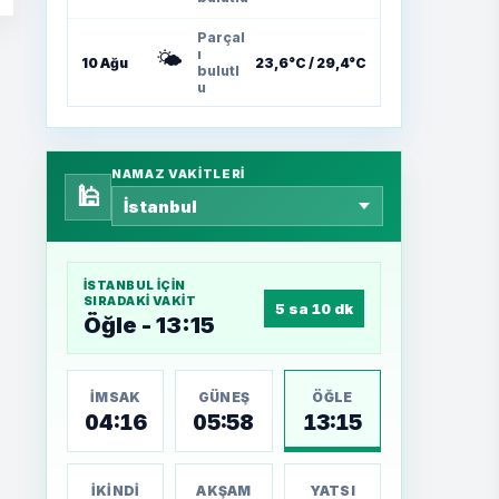
Parçal
🌤️
ı
10 Ağu
23,6°C / 29,4°C
bulutl
u
NAMAZ VAKITLERI
🕌
İSTANBUL
IÇIN
SIRADAKI VAKIT
5 sa 10 dk
Öğle - 13:15
İMSAK
GÜNEŞ
ÖĞLE
04:16
05:58
13:15
İKINDI
AKŞAM
YATSI