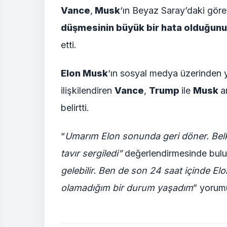
Vance
,
Musk
‘ın Beyaz Saray’daki göre
düşmesinin büyük bir hata olduğunu
etti.
Elon Musk
‘ın sosyal medya üzerinden y
ilişkilendiren
Vance
,
Trump
ile
Musk
a
belirtti.
“
Umarım Elon sonunda geri döner. Belk
tavır sergiledi”
değerlendirmesinde bulu
gelebilir. Ben de son 24 saat içinde El
olamadığım bir durum yaşadım
” yorum