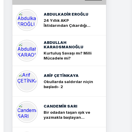
ABDULKADIR EROĞLU
24 Yıllık AKP
İktidarından Çıkardığım
Sonuç: İki Büyük Kavga
ABDULLAH
KARAOSMANOĞLU
Kurtuluş Savaşı mı? Milli
Mücadele mi?
ARIF ÇETİNKAYA
Okullarda saldırılar niçin
başladı- 2
CANDEMIR SARI
Bir odadan taşan ışık ve
yazmakla başlayan
yolculuk