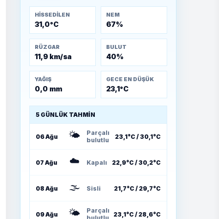
Temmuz 1921)
HISSEDILEN
NEM
31,0°C
67%
RÜZGAR
BULUT
11,9 km/sa
40%
YAĞIŞ
GECE EN DÜŞÜK
0,0 mm
23,1°C
5 GÜNLÜK TAHMIN
🌤️
Parçalı
06 Ağu
23,1°C / 30,1°C
bulutlu
☁️
07 Ağu
Kapalı
22,9°C / 30,2°C
🌫️
08 Ağu
Sisli
21,7°C / 29,7°C
🌤️
Parçalı
09 Ağu
23,1°C / 28,6°C
bulutlu