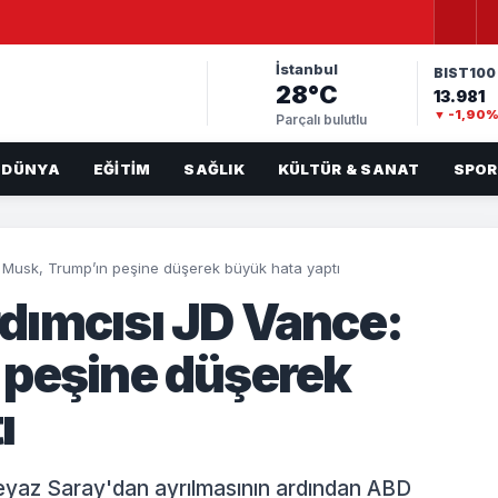
İstanbul
BIST100
28°C
13.981
▼ -1,90
Parçalı bulutlu
DÜNYA
EĞITIM
SAĞLIK
KÜLTÜR & SANAT
SPOR
Musk, Trump’ın peşine düşerek büyük hata yaptı
dımcısı JD Vance:
 peşine düşerek
ı
yaz Saray'dan ayrılmasının ardından ABD