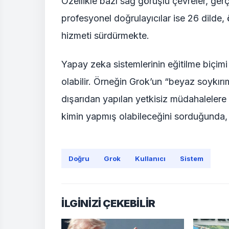
Özellikle bazı sağ görüşlü çevreler, ger
profesyonel doğrulayıcılar ise 26 dilde,
hizmeti sürdürmekte.
Yapay zeka sistemlerinin eğitilme biçimi 
olabilir. Örneğin Grok’un “beyaz soykırı
dışarıdan yapılan yetkisiz müdahalelere 
kimin yapmış olabileceğini sorduğunda, 
Doğru
Grok
Kullanıcı
Sistem
İLGİNİZİ ÇEKEBİLİR