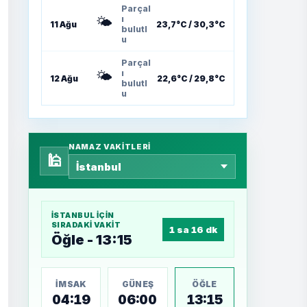
Parçal
🌤️
ı
11 Ağu
23,7°C / 30,3°C
bulutl
u
Parçal
🌤️
ı
12 Ağu
22,6°C / 29,8°C
bulutl
u
NAMAZ VAKITLERI
🕌
İSTANBUL
IÇIN
SIRADAKI VAKIT
1 sa 16 dk
Öğle - 13:15
İMSAK
GÜNEŞ
ÖĞLE
04:19
06:00
13:15