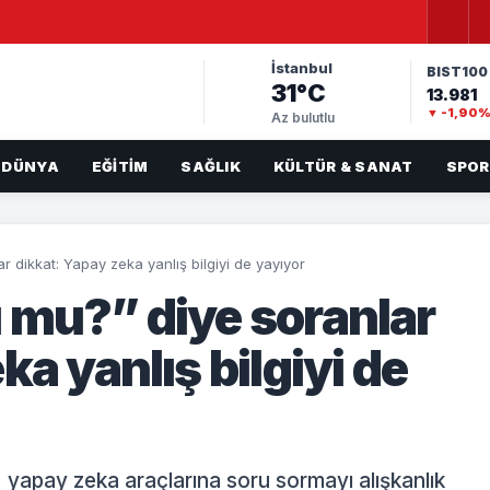
İstanbul
BIST100
31°C
13.981
▼ -1,90
Az bulutlu
DÜNYA
EĞITIM
SAĞLIK
KÜLTÜR & SANAT
SPOR
 dikkat: Yapay zeka yanlış bilgiyi de yayıyor
 mu?” diye soranlar
ka yanlış bilgiyi de
 yapay zeka araçlarına soru sormayı alışkanlık