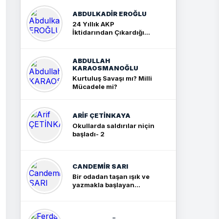
ABDULKADIR EROĞLU
24 Yıllık AKP
İktidarından Çıkardığım
Sonuç: İki Büyük Kavga
ABDULLAH
KARAOSMANOĞLU
Kurtuluş Savaşı mı? Milli
Mücadele mi?
ARIF ÇETİNKAYA
Okullarda saldırılar niçin
başladı- 2
CANDEMIR SARI
Bir odadan taşan ışık ve
yazmakla başlayan
yolculuk