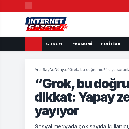
GÜNCEL
EKONOMI
POLITIKA
Ana Sayfa
›
Dünya
›
“Grok, bu doğru mu?” diye soranlar
“Grok, bu doğru
dikkat: Yapay ze
yayıyor
Sosyal medyada çok sayıda kullanıcı,