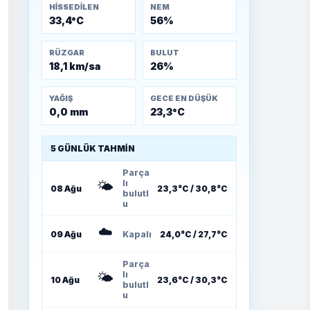
HISSEDILEN
NEM
33,4°C
56%
RÜZGAR
BULUT
18,1 km/sa
26%
YAĞIŞ
GECE EN DÜŞÜK
0,0 mm
23,3°C
5 GÜNLÜK TAHMIN
Parça
🌤️
lı
08 Ağu
23,3°C / 30,8°C
bulutl
u
☁️
09 Ağu
Kapalı
24,0°C / 27,7°C
Parça
🌤️
lı
10 Ağu
23,6°C / 30,3°C
bulutl
u