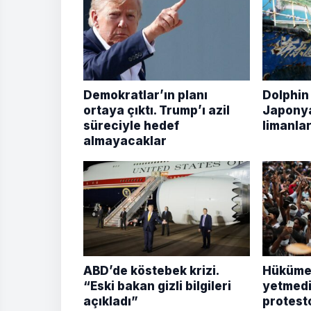
Demokratlar’ın planı
Dolphin
ortaya çıktı. Trump’ı azil
Japonya
süreciyle hedef
limanlar
almayacaklar
ABD’de köstebek krizi.
Hükümet
“Eski bakan gizli bilgileri
yetmedi
açıkladı”
protesto