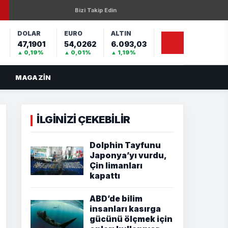
Bizi Takip Edin
DOLAR
EURO
ALTIN
47,1901
54,0262
6.093,03
%
▲ 0,19%
▲ 0,01%
▲ 1,19%
MAGAZIN
İLGİNİZİ ÇEKEBİLİR
Dolphin Tayfunu
Japonya’yı vurdu,
Çin limanları
kapattı
ABD’de bilim
insanları kasırga
gücünü ölçmek için