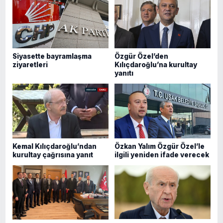
Siyasette bayramlaşma
Özgür Özel’den
ziyaretleri
Kılıçdaroğlu’na kurultay
yanıtı
Kemal Kılıçdaroğlu’ndan
Özkan Yalım Özgür Özel’le
kurultay çağrısına yanıt
ilgili yeniden ifade verecek