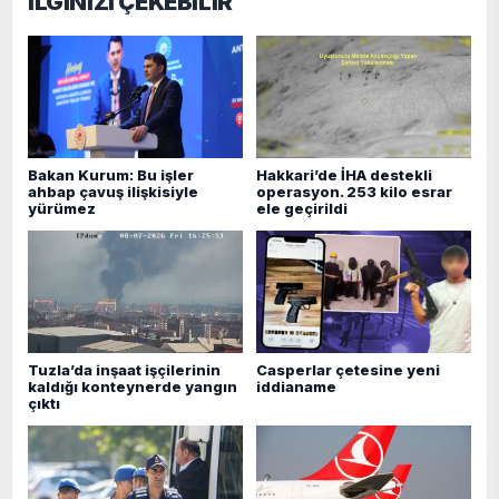
İLGİNİZİ ÇEKEBİLİR
Bakan Kurum: Bu işler
Hakkari’de İHA destekli
ahbap çavuş ilişkisiyle
operasyon. 253 kilo esrar
yürümez
ele geçirildi
Tuzla’da inşaat işçilerinin
Casperlar çetesine yeni
kaldığı konteynerde yangın
iddianame
çıktı