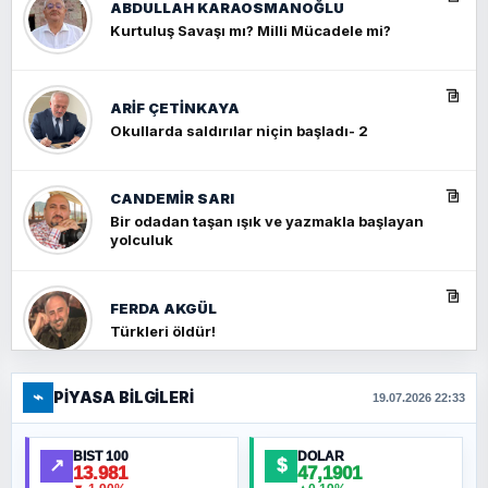
ABDULLAH KARAOSMANOĞLU
Kurtuluş Savaşı mı? Milli Mücadele mi?
ARIF ÇETİNKAYA
Okullarda saldırılar niçin başladı- 2
CANDEMIR SARI
Bir odadan taşan ışık ve yazmakla başlayan
yolculuk
FERDA AKGÜL
Türkleri öldür!
⌁
PIYASA BILGILERI
FERHAT BÜYÜKKALKAN
19.07.2026 22:33
Ankara Zirvesi: NATO Toplantısı mı, Yeni
Ortadoğu Haritasının Provası mı?
BIST 100
DOLAR
↗
$
13.981
47,1901