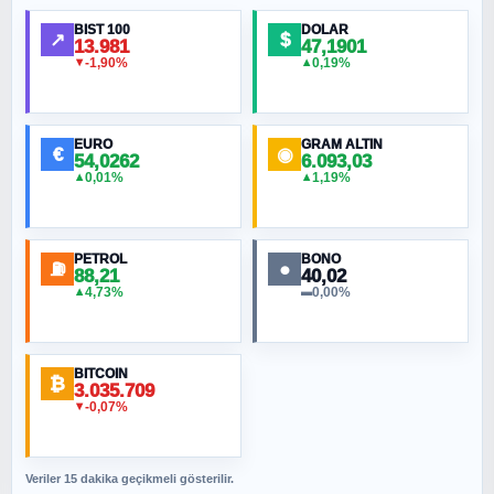
Ortadoğu Haritasının Provası mı?
BIST 100
DOLAR
↗
$
13.981
47,1901
-1,90%
0,19%
▼
▲
HÜSEYIN MÜMTAZ BAYAZITOĞLU
Hilâl Bıyık, Kara Kalpak
EURO
GRAM ALTIN
€
◉
54,0262
6.093,03
0,01%
1,19%
▲
▲
MURAT ÖZKAN
Toplumdaki Ur: Kesin İnançlılar
PETROL
BONO
⛽
●
88,21
40,02
NURETTIN BÖLÜK
4,73%
0,00%
▲
▬
Şura suresi 10. Ayet
BITCOIN
ORHAN KILIÇOĞLU
₿
3.035.709
Fahişeye beyinli bir müstevli alçağına
-0,07%
▼
cevabımdır
Veriler 15 dakika geçikmeli gösterilir.
SAVAŞ ŞAHİN