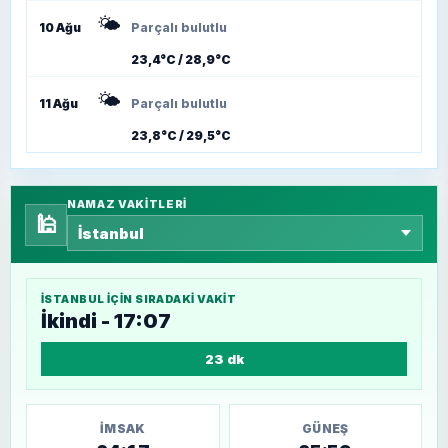
🌤️
10 Ağu
Parçalı bulutlu
23,4°C / 28,9°C
🌤️
11 Ağu
Parçalı bulutlu
23,8°C / 29,5°C
NAMAZ VAKITLERI
🕌
İSTANBUL
IÇIN SIRADAKI VAKIT
İkindi - 17:07
23 dk
İMSAK
GÜNEŞ