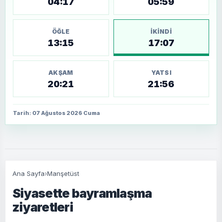
04:17
05:59
ÖĞLE
İKINDI
13:15
17:07
AKŞAM
YATSI
20:21
21:56
Tarih: 07 Ağustos 2026 Cuma
Ana Sayfa
›
Manşetüst
Siyasette bayramlaşma
ziyaretleri