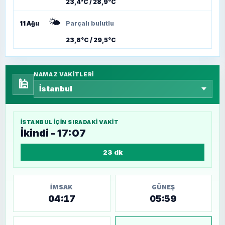
23,4°C / 28,9°C
🌤️
11 Ağu
Parçalı bulutlu
23,8°C / 29,5°C
NAMAZ VAKITLERI
🕌
İSTANBUL
IÇIN SIRADAKI VAKIT
İkindi - 17:07
23 dk
İMSAK
GÜNEŞ
04:17
05:59