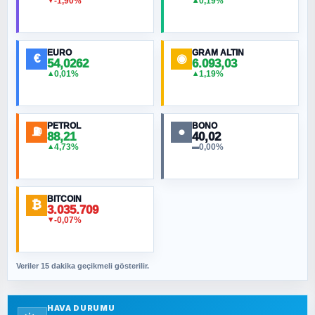
-1,90%
0,19%
▼
▲
HÜSEYIN MÜMTAZ BAYAZITOĞLU
Hilâl Bıyık, Kara Kalpak
EURO
GRAM ALTIN
€
◉
54,0262
6.093,03
0,01%
1,19%
▲
▲
MURAT ÖZKAN
Toplumdaki Ur: Kesin İnançlılar
PETROL
BONO
⛽
●
88,21
40,02
NURETTIN BÖLÜK
4,73%
0,00%
▲
▬
Şura suresi 10. Ayet
BITCOIN
ORHAN KILIÇOĞLU
₿
3.035.709
Fahişeye beyinli bir müstevli alçağına
-0,07%
▼
cevabımdır
Veriler 15 dakika geçikmeli gösterilir.
SAVAŞ ŞAHİN
Yazara ait yazı bulunamadı
HAVA DURUMU