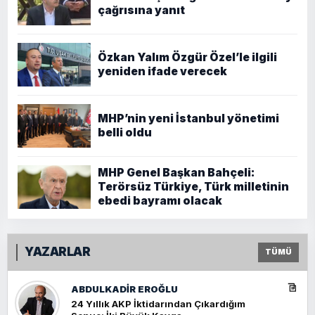
çağrısına yanıt
Özkan Yalım Özgür Özel’le ilgili
yeniden ifade verecek
MHP’nin yeni İstanbul yönetimi
belli oldu
MHP Genel Başkan Bahçeli:
Terörsüz Türkiye, Türk milletinin
ebedi bayramı olacak
YAZARLAR
TÜMÜ
ABDULKADIR EROĞLU
24 Yıllık AKP İktidarından Çıkardığım