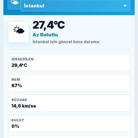
🌤️
SEYFULLAH ÇİÇEK
15 Temmuz’a giden yolun taşları nasıl
döşendi?
27,4°C
🌤️
Az Bulutlu
TEOMAN ALPASLAN
Kütahya-Eskişehir Muharebeleri (10-24
İstanbul
için güncel hava durumu
Temmuz 1921)
HISSEDILEN
29,4°C
NEM
67%
RÜZGAR
14,6 km/sa
BULUT
0%