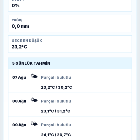
0%
YAĞIŞ
0,0 mm
GECE EN DÜŞÜK
23,2°C
5 GÜNLÜK TAHMIN
🌤️
07 Ağu
Parçalı bulutlu
23,2°C / 30,2°C
🌤️
08 Ağu
Parçalı bulutlu
23,1°C / 31,2°C
🌤️
09 Ağu
Parçalı bulutlu
24,1°C / 26,7°C