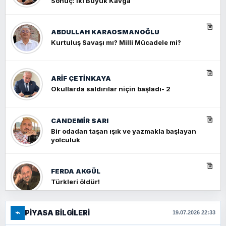
Sonuç: İki Büyük Kavga
ABDULLAH KARAOSMANOĞLU
Kurtuluş Savaşı mı? Milli Mücadele mi?
ARIF ÇETİNKAYA
Okullarda saldırılar niçin başladı- 2
CANDEMIR SARI
Bir odadan taşan ışık ve yazmakla başlayan
yolculuk
FERDA AKGÜL
Türkleri öldür!
⌁
PIYASA BILGILERI
FERHAT BÜYÜKKALKAN
19.07.2026 22:33
Ankara Zirvesi: NATO Toplantısı mı, Yeni