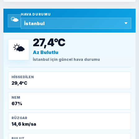
Yazara ait yazı bulunamadı
HAVA DURUMU
🌤️
SEYFULLAH ÇİÇEK
15 Temmuz’a giden yolun taşları nasıl
döşendi?
27,4°C
🌤️
Az Bulutlu
TEOMAN ALPASLAN
Kütahya-Eskişehir Muharebeleri (10-24
İstanbul
için güncel hava durumu
Temmuz 1921)
HISSEDILEN
29,4°C
NEM
67%
RÜZGAR
14,6 km/sa
BULUT