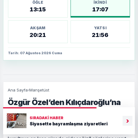
ÖĞLE
İKINDI
13:15
17:07
AKŞAM
YATSI
20:21
21:56
Tarih: 07 Ağustos 2026 Cuma
Ana Sayfa
›
Manşetüst
Özgür Özel’den Kılıçdaroğlu’na
kurultay yanıtı
SIRADAKI HABER
›
CHP Grup Başkanı Özgür Özel, CHP Genel Başkanı
Siyasette bayramlaşma ziyaretleri
Kemal Kılıçdaroğlu'nun "Tedbir kararı kalkınca