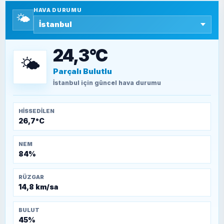
HAVA DURUMU
🌤️
SEYFULLAH ÇİÇEK
15 Temmuz’a giden yolun taşları nasıl
döşendi?
24,3°C
🌤️
Parçalı Bulutlu
TEOMAN ALPASLAN
Kütahya-Eskişehir Muharebeleri (10-24
İstanbul
için güncel hava durumu
Temmuz 1921)
HISSEDILEN
26,7°C
NEM
84%
RÜZGAR
14,8 km/sa
BULUT
45%