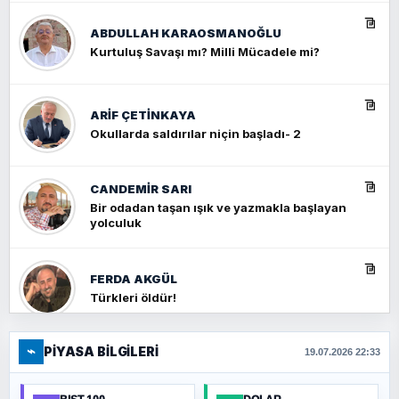
ABDULLAH KARAOSMANOĞLU
Kurtuluş Savaşı mı? Milli Mücadele mi?
ARIF ÇETİNKAYA
Okullarda saldırılar niçin başladı- 2
CANDEMIR SARI
Bir odadan taşan ışık ve yazmakla başlayan
yolculuk
FERDA AKGÜL
Türkleri öldür!
⌁
PIYASA BILGILERI
FERHAT BÜYÜKKALKAN
19.07.2026 22:33
Ankara Zirvesi: NATO Toplantısı mı, Yeni
Ortadoğu Haritasının Provası mı?