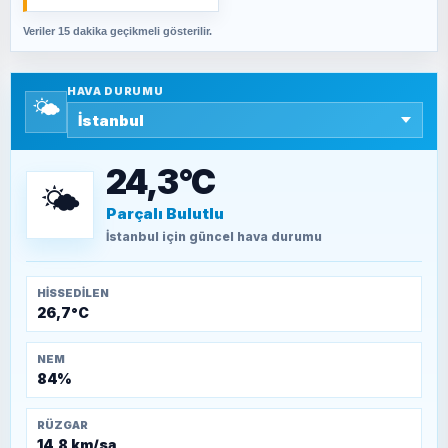
Veriler 15 dakika geçikmeli gösterilir.
SAVAŞ ŞAHİN
Yazara ait yazı bulunamadı
HAVA DURUMU
🌤️
SEYFULLAH ÇİÇEK
15 Temmuz’a giden yolun taşları nasıl
döşendi?
24,3°C
🌤️
Parçalı Bulutlu
TEOMAN ALPASLAN
Kütahya-Eskişehir Muharebeleri (10-24
İstanbul
için güncel hava durumu
Temmuz 1921)
HISSEDILEN
26,7°C
NEM
84%
RÜZGAR
14,8 km/sa