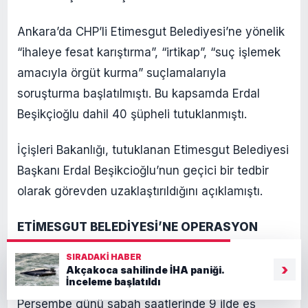
Ankara’da CHP’li Etimesgut Belediyesi’ne yönelik
“ihaleye fesat karıştırma”, “irtikap”, “suç işlemek
amacıyla örgüt kurma” suçlamalarıyla
soruşturma başlatılmıştı. Bu kapsamda Erdal
Beşikçioğlu dahil 40 şüpheli tutuklanmıştı.
İçişleri Bakanlığı, tutuklanan Etimesgut Belediyesi
Başkanı Erdal Beşikcioğlu’nun geçici bir tedbir
olarak görevden uzaklaştırıldığını açıklamıştı.
ETİMESGUT BELEDİYESİ’NE OPERASYON
SIRADAKI HABER
42’si belediye görevlisi, 13’ü firma yetkilisi olmak
›
Akçakoca sahilinde İHA paniği.
İnceleme başlatıldı
üzere toplam 55 şüpheliye yönelik, 30 Temmuz
Perşembe günü sabah saatlerinde 9 ilde eş