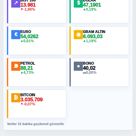
BIST 100
DOLAR
↗
$
13.981
47,1901
-1,90%
0,19%
▼
▲
HÜSEYIN MÜMTAZ BAYAZITOĞLU
Hilâl Bıyık, Kara Kalpak
EURO
GRAM ALTIN
€
◉
54,0262
6.093,03
0,01%
1,19%
▲
▲
MURAT ÖZKAN
Toplumdaki Ur: Kesin İnançlılar
PETROL
BONO
⛽
●
88,21
40,02
NURETTIN BÖLÜK
4,73%
0,00%
▲
▬
Şura suresi 10. Ayet
BITCOIN
ORHAN KILIÇOĞLU
₿
3.035.709
Fahişeye beyinli bir müstevli alçağına
-0,07%
▼
cevabımdır
Veriler 15 dakika geçikmeli gösterilir.
SAVAŞ ŞAHİN
Yazara ait yazı bulunamadı