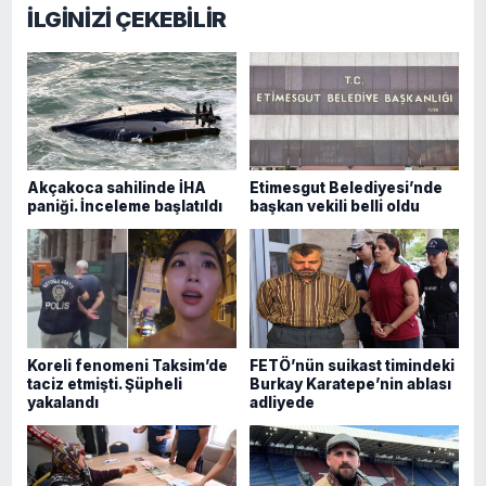
İLGİNİZİ ÇEKEBİLİR
Akçakoca sahilinde İHA
Etimesgut Belediyesi’nde
paniği. İnceleme başlatıldı
başkan vekili belli oldu
Koreli fenomeni Taksim’de
FETÖ’nün suikast timindeki
taciz etmişti. Şüpheli
Burkay Karatepe’nin ablası
yakalandı
adliyede