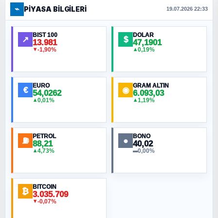
⌁
PIYASA BILGILERI
FERHAT BÜYÜKKALKAN
19.07.2026 22:33
Ankara Zirvesi: NATO Toplantısı mı, Yeni
Ortadoğu Haritasının Provası mı?
BIST 100
DOLAR
↗
$
13.981
47,1901
-1,90%
0,19%
▼
▲
HÜSEYIN MÜMTAZ BAYAZITOĞLU
Hilâl Bıyık, Kara Kalpak
EURO
GRAM ALTIN
€
◉
54,0262
6.093,03
0,01%
1,19%
▲
▲
MURAT ÖZKAN
Toplumdaki Ur: Kesin İnançlılar
PETROL
BONO
⛽
●
88,21
40,02
NURETTIN BÖLÜK
4,73%
0,00%
▲
▬
Şura suresi 10. Ayet
BITCOIN
ORHAN KILIÇOĞLU
₿
3.035.709
Fahişeye beyinli bir müstevli alçağına
-0,07%
▼
cevabımdır