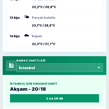
23,2°C / 29,8°C
🌤️
13 Ağu
Parçalı bulutlu
23,1°C / 28,5°C
☁️
14 Ağu
Kapalı
22,3°C / 27,7°C
NAMAZ VAKITLERI
🕌
İSTANBUL
IÇIN SIRADAKI VAKIT
Akşam - 20:18
1 sa 18 dk