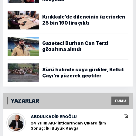
Kırıkkale’de dilencinin üzerinden
25 bin 190 lira çıktı
Gazeteci Burhan Can Terzi
gözaltına alındı
Sürü halinde suya girdiler, Kelkit
Çayı’nı yüzerek geçtiler
YAZARLAR
TÜMÜ
ABDULKADIR EROĞLU
24 Yıllık AKP İktidarından Çıkardığım
Sonuç: İki Büyük Kavga