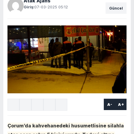
Atak Ajans
Giriş:
07-03-2025 05:12
Güncel
A-
A+
Çorum’da kahvehanedeki husumetlisine silahla