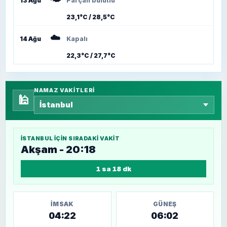
13 Ağu
Parçalı bulutlu
23,1°C / 28,5°C
☁️
14 Ağu
Kapalı
22,3°C / 27,7°C
NAMAZ VAKITLERI
🕌
İSTANBUL
IÇIN SIRADAKI VAKIT
Akşam - 20:18
1 sa 18 dk
İMSAK
GÜNEŞ
04:22
06:02