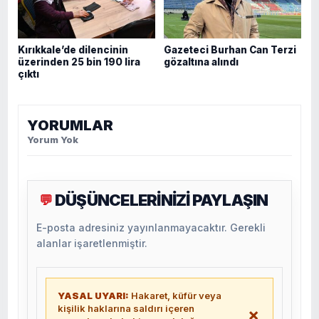
Kırıkkale’de dilencinin
Gazeteci Burhan Can Terzi
üzerinden 25 bin 190 lira
gözaltına alındı
çıktı
YORUMLAR
Yorum Yok
DÜŞÜNCELERİNİZİ PAYLAŞIN
💬
E-posta adresiniz yayınlanmayacaktır. Gerekli
alanlar işaretlenmiştir.
YASAL UYARI:
Hakaret, küfür veya
kişilik haklarına saldırı içeren
×