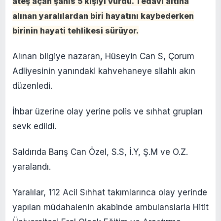
ateş açan şahıs 5 kişiyi vurdu. Tedavi altına
alınan yaralılardan biri hayatını kaybederken
birinin hayati tehlikesi sürüyor.
Alınan bilgiye nazaran, Hüseyin Can S, Çorum
Adliyesinin yanındaki kahvehaneye silahlı akın
düzenledi.
İhbar üzerine olay yerine polis ve sıhhat grupları
sevk edildi.
Saldırıda Barış Can Özel, S.S, İ.Y, Ş.M ve O.Z.
yaralandı.
Yaralılar, 112 Acil Sıhhat takımlarınca olay yerinde
yapılan müdahalenin akabinde ambulanslarla Hitit